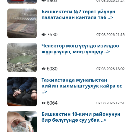
5863
07.08.2026 21:24
Бишкектеги №2 төрөт үйүнүн
палатасынан кантала таб ..>
7630
07.08.2026 21:15
Челектор мөңгүсүндө изилдөө
жүргүзүлүп, мөңгүлөрдү ..>
6080
07.08.2026 18:02
Тажикстанда мунапыстан
кийин кылмыштуулук кайра өс
..>
6064
07.08.2026 17:51
Бишкектин 10-кичи районунун
бир бөлүгүндө суу убак ..>