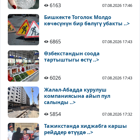
6163
07.08.2026 17:46
Бишкекте Тоголок Молдо
көчөсүнүн бир бөлүгү убакты ..>
6865
07.08.2026 17:43
Өзбекстандын соода
тартыштыгы өстү ..>
6026
07.08.2026 17:43
Жалал-Абадда курулуш
компаниясына айып пул
салынды ..>
5854
07.08.2026 17:32
Тажикстанда хиджабга каршы
рейддер өтүүдө ..>