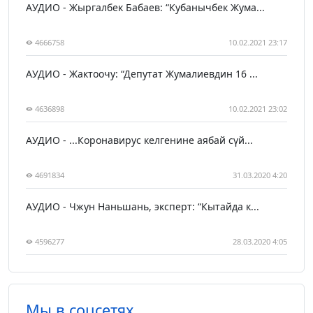
АУДИО - Жыргалбек Бабаев: “Кубанычбек Жума...
4666758
10.02.2021 23:17
АУДИО - Жактоочу: “Депутат Жумалиевдин 16 ...
4636898
10.02.2021 23:02
АУДИО - ...Коронавирус келгенине аябай сүй...
4691834
31.03.2020 4:20
АУДИО - Чжун Наньшань, эксперт: “Кытайда к...
4596277
28.03.2020 4:05
Мы в соцсетях