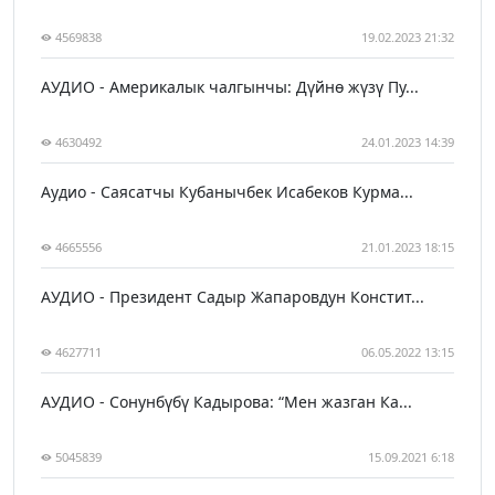
4569838
19.02.2023 21:32
АУДИО - Америкалык чалгынчы: Дүйнө жүзү Пу...
4630492
24.01.2023 14:39
Аудио - Саясатчы Кубанычбек Исабеков Курма...
4665556
21.01.2023 18:15
АУДИО - Президент Садыр Жапаровдун Констит...
4627711
06.05.2022 13:15
АУДИО - Сонунбүбү Кадырова: “Мен жазган Ка...
5045839
15.09.2021 6:18