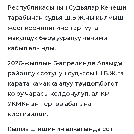
Республикасынын Судьялар Кеңеши
тарабынан судья Ш.Б.Ж.ны кылмыш
жоопкерчилигине тартууга
макулдук берүү тууралуу чечими
кабыл алынды.
2026-жылдын 6-апрелинде Аламүдүн
райондук сотунун судьясы Ш.Б.Ж.га
карата камакка алуу түрүндөгү бөгөт
коюу чарасы колдонулуп, ал КР
УКМКнын тергөө абагына
киргизилди.
Кылмыш ишинин алкагында сот