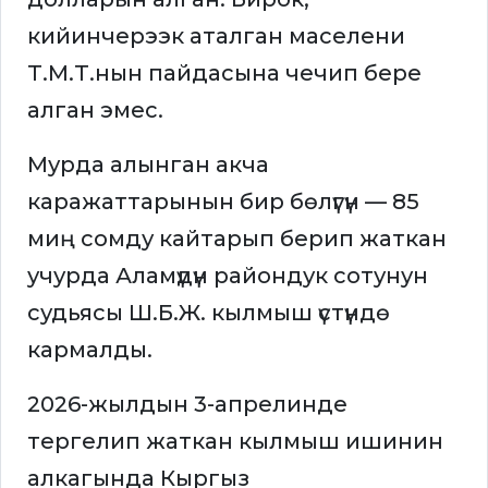
кийинчерээк аталган маселени
Т.М.Т.нын пайдасына чечип бере
алган эмес.
Мурда алынган акча
каражаттарынын бир бөлүгүн — 85
миң сомду кайтарып берип жаткан
учурда Аламүдүн райондук сотунун
судьясы Ш.Б.Ж. кылмыш үстүндө
кармалды.
2026-жылдын 3-апрелинде
тергелип жаткан кылмыш ишинин
алкагында Кыргыз