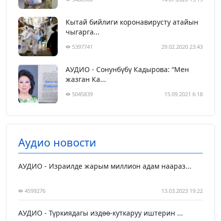
Кытай бийлиги коронавирусту атайын
чыгарга...
5397741
29.02.2020 23:43
АУДИО - Сонунбүбү Кадырова: “Мен
жазган Ка...
5045839
15.09.2021 6:18
Аудио новости
АУДИО - Израилде жарым миллион адам наараз...
4599276
13.03.2023 19:22
АУДИО - Түркиядагы издөө-куткаруу иштерин ...