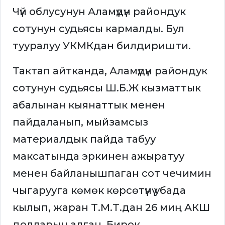
Чүй облусунун Аламүдүн райондук
сотунун судьясы кармалды. Бул
тууралуу УКМКдан билдиришти.
Тактап айтканда, Аламүдүн райондук
сотунун судьясы Ш.Б.Ж кызматтык
абалынан кыянаттык менен
пайдаланып, мыйзамсыз
материалдык пайда табуу
максатында эркинен ажыратуу
менен байланышпаган сот чечимин
чыгарууга көмөк көрсөтүүнү убада
кылып, жаран Т.М.Т.дан 26 миң АКШ
долларын алган. Бирок,