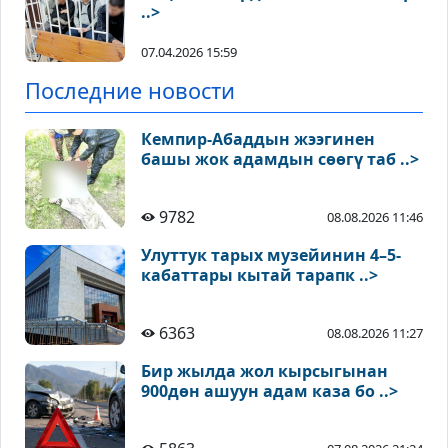
..>
07.04.2026 15:59
Последние новости
Кемпир-Абаддын жээгинен
башы жок адамдын сөөгү таб ..>
9782
08.08.2026 11:46
Улуттук тарых музейинин 4–5-
кабаттары кытай тарапк ..>
6363
08.08.2026 11:27
Бир жылда жол кырсыгынан
900дөн ашуун адам каза бо ..>