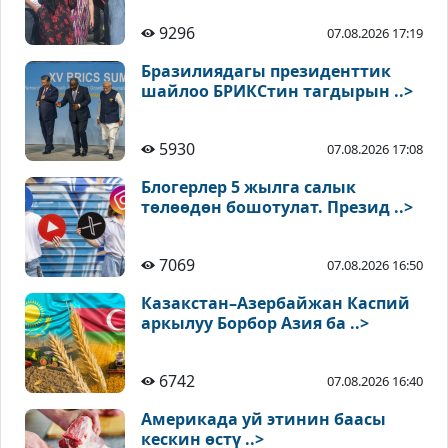
9296
07.08.2026 17:19
Бразилиядагы президенттик
шайлоо БРИКСтин тагдырын ..>
5930
07.08.2026 17:08
Блогерлер 5 жылга салык
төлөөдөн бошотулат. Презид ..>
7069
07.08.2026 16:50
Казакстан–Азербайжан Каспий
аркылуу Борбор Азия ба ..>
6742
07.08.2026 16:40
Америкада уй этинин баасы
кескин өстү ..>