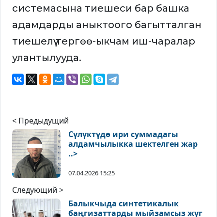
системасына тиешеси бар башка
адамдарды аныктоого багытталган
тиешелүү тергөө-ыкчам иш-чаралар
улантылууда.
< Предыдущий
Сүлүктүдө ири суммадагы
алдамчылыкка шектелген жар
..>
07.04.2026 15:25
Следующий >
Балыкчыда синтетикалык
баңгизаттарды мыйзамсыз жүг