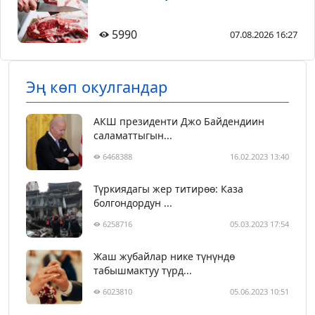
5990
07.08.2026 16:27
Эң көп окулгандар
АКШ президенти Джо Байдендиин
саламаттыгын...
6468388
16.02.2023 13:40
Түркиядагы жер титирөө: Каза
болгондордун ...
6258716
05.03.2023 17:54
Жаш жубайлар нике түнүндө
табышмактуу түрд...
6023810
05.06.2023 10:51