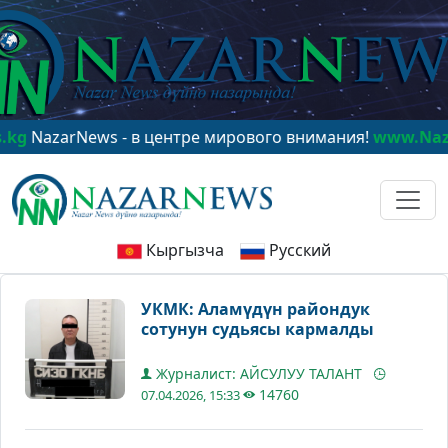
arNews - в центре мирового внимания!
www.NazarNews
Кыргызча
Русский
УКМК: Аламүдүн райондук
сотунун судьясы кармалды
Журналист: АЙСУЛУУ ТАЛАНТ
14760
07.04.2026, 15:33