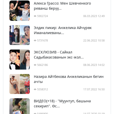
Алекса Грассо: Мен Шевченкого
реванш берүү...
5902724
06.03.2023 12:49
Элдик пикир: Анжелика Айчүрөк
Иманалиеваны...
5731678
22.06.2022 10:58
ЭКСКЛЮЗИВ - Сайкал
Садыбакасованын экс-жол...
5662186
08.06.2023 14:02
Назира Айтбекова Анжеликанын бетин
ачты
5558312
17.07.2022 16:50
ВИДЕО(+18) - "Муунтуп, башына
секирип". Өс...
5486900
14.07.2020 15:19