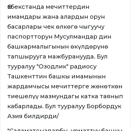
Өзбекстанда мечиттердин
имамдары жана алардын орун
басарлары чек өлкөгө чыгуучу
паспортторун Мусулмандар дин
башкармалыгынын өкүлдөрүнө
тапшырууга мажбуранууда. Бул
тууралуу "Озодлик" радиосу
Ташкенттин башкы имамынын
жардамчысы мечиттерге жөнөткөн
тиешелүү мазмундагы катка таянып
кабарлады. Бул тууралуу Борбордук
Азия билдирди/
"Саламатсыздарбы, урматтуу башкы