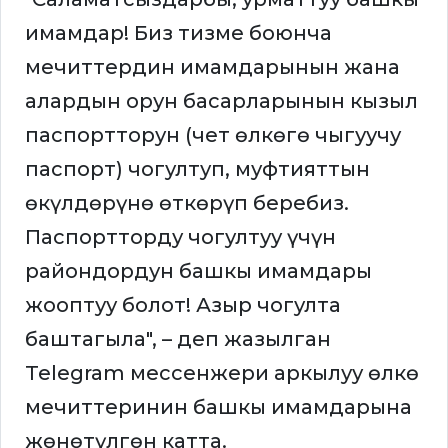
имамдар! Биз тизме боюнча
мечиттердин имамдарынын жана
алардын орун басарларынын кызыл
паспортторун (чет өлкөгө чыгуучу
паспорт) чогултуп, муфтияттын
өкүлдөрүнө өткөрүп беребиз.
Паспортторду чогултуу үчүн
райондордун башкы имамдары
жооптуу болот! Азыр чогулта
баштагыла", – деп жазылган
Telegram мессенжери аркылуу өлкө
мечиттеринин башкы имамдарына
жөнөтүлгөн катта.