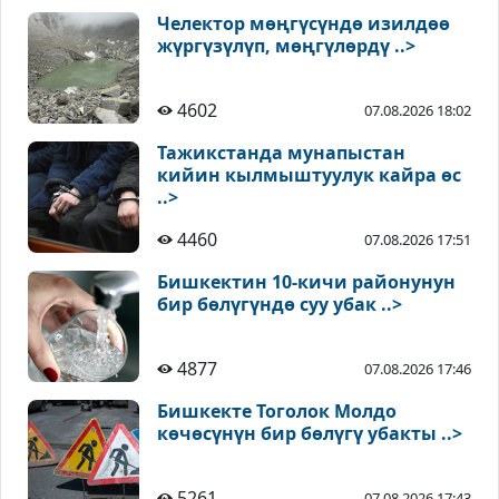
Челектор мөңгүсүндө изилдөө
жүргүзүлүп, мөңгүлөрдү ..>
4602
07.08.2026 18:02
Тажикстанда мунапыстан
кийин кылмыштуулук кайра өс
..>
4460
07.08.2026 17:51
Бишкектин 10-кичи районунун
бир бөлүгүндө суу убак ..>
4877
07.08.2026 17:46
Бишкекте Тоголок Молдо
көчөсүнүн бир бөлүгү убакты ..>
5261
07.08.2026 17:43