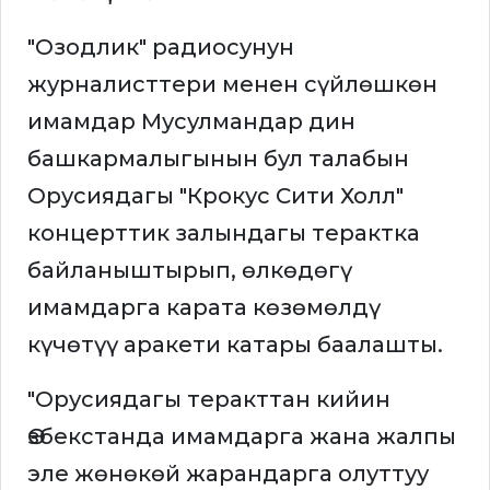
"Озодлик" радиосунун
журналисттери менен сүйлөшкөн
имамдар Мусулмандар дин
башкармалыгынын бул талабын
Орусиядагы "Крокус Сити Холл"
концерттик залындагы терактка
байланыштырып, өлкөдөгү
имамдарга карата көзөмөлдү
күчөтүү аракети катары баалашты.
"Орусиядагы теракттан кийин
Өзбекстанда имамдарга жана жалпы
эле жөнөкөй жарандарга олуттуу