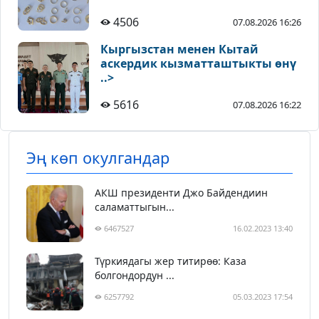
4506
07.08.2026 16:26
Кыргызстан менен Кытай
аскердик кызматташтыкты өнү
..>
5616
07.08.2026 16:22
Эң көп окулгандар
АКШ президенти Джо Байдендиин
саламаттыгын...
6467527
16.02.2023 13:40
Түркиядагы жер титирөө: Каза
болгондордун ...
6257792
05.03.2023 17:54