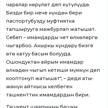
чаралар көрүлөт деп күтүлүүдө.
Бизди бир нече күндөн бери
паспортубузду муфтиятка
тапшырууга мажбурлап жатышат.
Себеп – имамдарды чет өлкөлөргө
чыгарбоо. Акыркы күндөрү бизге
өтө катуу басым болууда.
Ошондуктан айрым имамдар
өлкөдөн чыгып кетиши мүмкүн деп
кооптонуп жатышат", – деди аты-
жөнүн айткысы келбеген
ташкенттик имамдардын бири.
Ташкент шаарынын башкы