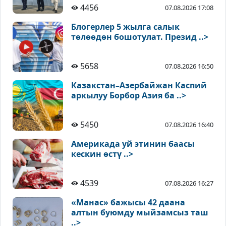
4456
07.08.2026 17:08
Блогерлер 5 жылга салык
төлөөдөн бошотулат. Презид ..>
5658
07.08.2026 16:50
Казакстан–Азербайжан Каспий
аркылуу Борбор Азия ба ..>
5450
07.08.2026 16:40
Америкада уй этинин баасы
кескин өстү ..>
4539
07.08.2026 16:27
«Манас» бажысы 42 даана
алтын буюмду мыйзамсыз таш
..>