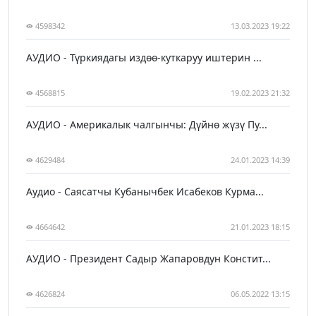
4598342
13.03.2023 19:22
АУДИО - Түркиядагы издөө-куткаруу иштерин ...
4568815
19.02.2023 21:32
АУДИО - Америкалык чалгынчы: Дүйнө жүзү Пу...
4629484
24.01.2023 14:39
Аудио - Саясатчы Кубанычбек Исабеков Курма...
4664642
21.01.2023 18:15
АУДИО - Президент Садыр Жапаровдун Констит...
4626824
06.05.2022 13:15