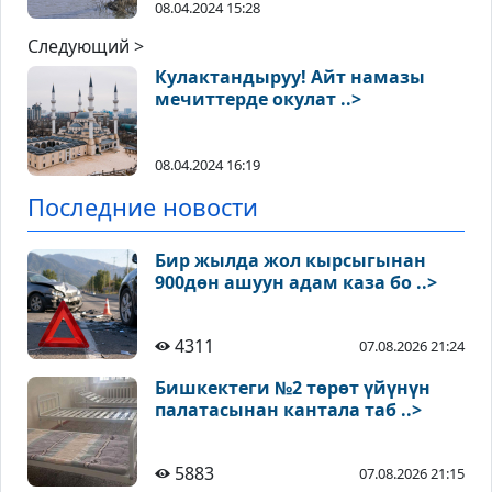
08.04.2024 15:28
Следующий >
Кулактандыруу! Айт намазы
мечиттерде окулат ..>
08.04.2024 16:19
Последние новости
Бир жылда жол кырсыгынан
900дөн ашуун адам каза бо ..>
4311
07.08.2026 21:24
Бишкектеги №2 төрөт үйүнүн
палатасынан кантала таб ..>
5883
07.08.2026 21:15