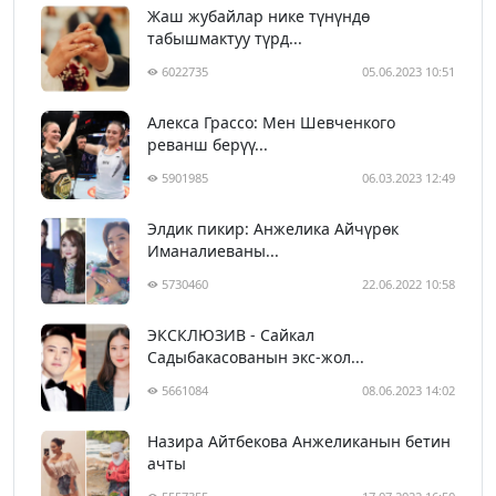
Жаш жубайлар нике түнүндө
табышмактуу түрд...
6022735
05.06.2023 10:51
Алекса Грассо: Мен Шевченкого
реванш берүү...
5901985
06.03.2023 12:49
Элдик пикир: Анжелика Айчүрөк
Иманалиеваны...
5730460
22.06.2022 10:58
ЭКСКЛЮЗИВ - Сайкал
Садыбакасованын экс-жол...
5661084
08.06.2023 14:02
Назира Айтбекова Анжеликанын бетин
ачты