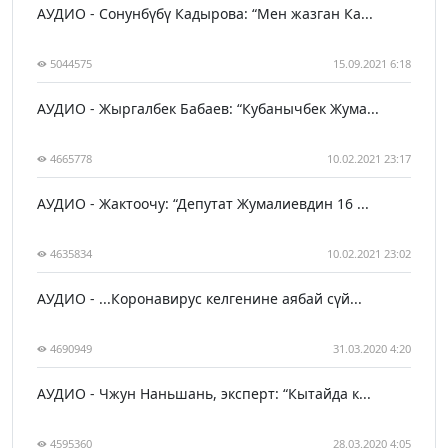
АУДИО - Сонунбүбү Кадырова: “Мен жазган Ка...
5044575
15.09.2021 6:18
АУДИО - Жыргалбек Бабаев: “Кубанычбек Жума...
4665778
10.02.2021 23:17
АУДИО - Жактоочу: “Депутат Жумалиевдин 16 ...
4635834
10.02.2021 23:02
АУДИО - ...Коронавирус келгенине аябай сүй...
4690949
31.03.2020 4:20
АУДИО - Чжун Наньшань, эксперт: “Кытайда к...
4595360
28.03.2020 4:05