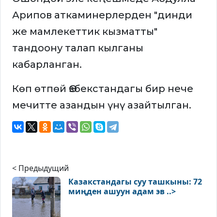
Арипов аткаминерлерден "динди
же мамлекеттик кызматты"
тандоону талап кылганы
кабарланган.
Көп өтпөй Өзбекстандагы бир нече
мечитте азандын үнү азайтылган.
< Предыдущий
Казакстандагы суу ташкыны: 72
миңден ашуун адам эв ..>