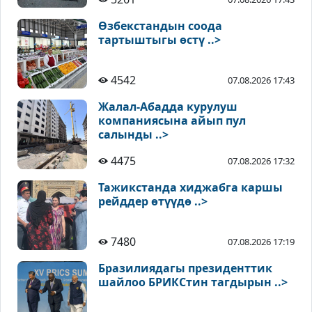
Өзбекстандын соода
тартыштыгы өстү ..>
4542
07.08.2026 17:43
Жалал-Абадда курулуш
компаниясына айып пул
салынды ..>
4475
07.08.2026 17:32
Тажикстанда хиджабга каршы
рейддер өтүүдө ..>
7480
07.08.2026 17:19
Бразилиядагы президенттик
шайлоо БРИКСтин тагдырын ..>