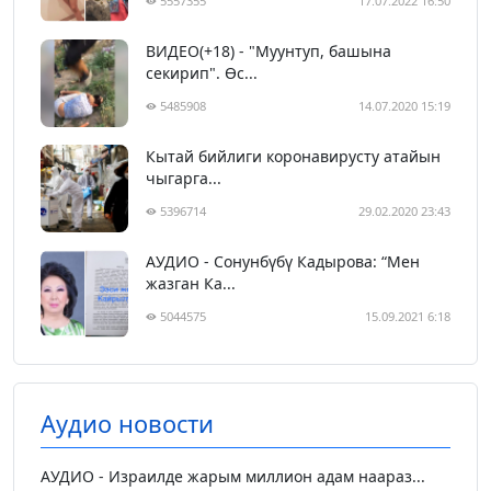
5557355
17.07.2022 16:50
ВИДЕО(+18) - "Муунтуп, башына
секирип". Өс...
5485908
14.07.2020 15:19
Кытай бийлиги коронавирусту атайын
чыгарга...
5396714
29.02.2020 23:43
АУДИО - Сонунбүбү Кадырова: “Мен
жазган Ка...
5044575
15.09.2021 6:18
Аудио новости
АУДИО - Израилде жарым миллион адам наараз...