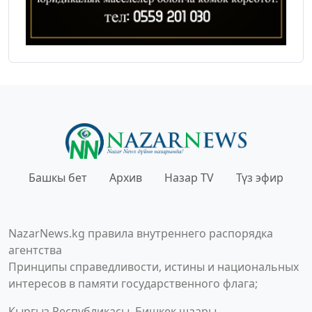
Башкы бет
Архив
Назар TV
Түз эфир
NazarNews.kg правила внутреннего распорядка
агентства
Принципы справедливости, истины и национальных
интересов в памяти государственного флага;
Кыргыз Республикасы, Бишкек шаары,