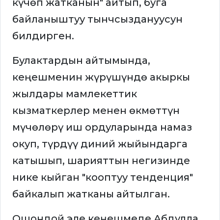
күчөп жатканын" айтып, буга
байланыштуу тынчсыздануусун
билдирген.
Булактардын айтымында,
кеңешменин жүрүшүндө акыркы
жылдары мамлекеттик
кызматкерлер менен өкмөттүн
мүчөлөрү иш ордуларында намаз
окуп, түрдүү диний жыйындарга
катышып, шарияттын негизинде
нике кыйган "кооптуу тенденция"
байкалып жатканы айтылган.
Ошондой эле кеңешмеде Абдулла