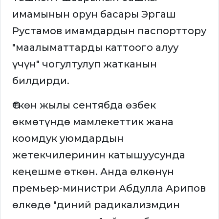
имамынын орун басары Эргаш
Рустамов имамдардын паспорттору
"маалыматтарды каттоого алуу
үчүн" чогултулуп жатканын
билдирди.
Өткөн жылы сентябда өзбек
өкмөтүндө мамлекеттик жана
коомдук уюмдардын
жетекчилеринин катышуусунда
кеңешме өткөн. Анда өлкөнүн
премьер-министри Абдулла Арипов
өлкөдө "диний радикализмдин