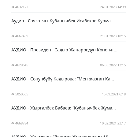
4632122
24.01.2023 14:39
Аудио - Саясатчы Кубанычбек Исабеков Курма...
4667439
21.01.2023 18:15
АУДИО - Президент Садыр Жапаровдун Констит...
4629645
06.05.2022 13:15
АУДИО - Сонунбүбү Кадырова: “Мен жазган Ка...
5050565
15.09.2021 6:18
АУДИО - Жыргалбек Бабаев: “Кубанычбек Жума...
4668784
10.02.2021 23:17
АУДИО - Жактоочу: “Депутат Жумалиевдин 16 ...