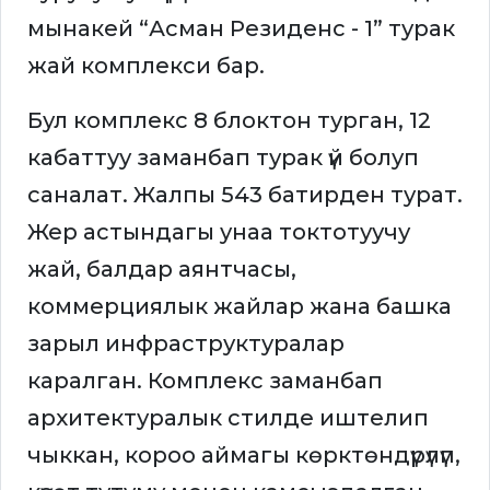
мынакей “Асман Резиденс - 1” турак
жай комплекси бар.
Бул комплекс 8 блоктон турган, 12
кабаттуу заманбап турак үй болуп
саналат. Жалпы 543 батирден турат.
Жер астындагы унаа токтотуучу
жай, балдар аянтчасы,
коммерциялык жайлар жана башка
зарыл инфраструктуралар
каралган. Комплекс заманбап
архитектуралык стилде иштелип
чыккан, короо аймагы көрктөндүрүлүп,