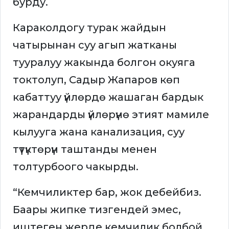
бурду.
Караколдогу турак жайдын
чатырынан суу агып жатканы
тууралуу жакында болгон окуяга
токтолуп, Садыр Жапаров көп
кабаттуу үйлөрдө жашаган бардык
жарандарды үйлөрүнө этият мамиле
кылууга жана канализация, суу
түтүктөрүн таштанды менен
толтурбоого чакырды.
“Кемчиликтер бар, жок дебейбиз.
Баары жипке тизгендей эмес,
иштеген жерде кемчилик болбой