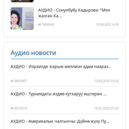
АУДИО - Сонунбүбү Кадырова: “Мен
жазган Ка...
5050565
15.09.2021 6:18
Аудио новости
АУДИО - Израилде жарым миллион адам наараз...
4601067
13.03.2023 19:22
АУДИО - Түркиядагы издөө-куткаруу иштерин ...
4571614
19.02.2023 21:32
АУДИО - Америкалык чалгынчы: Дүйнө жүзү Пу...