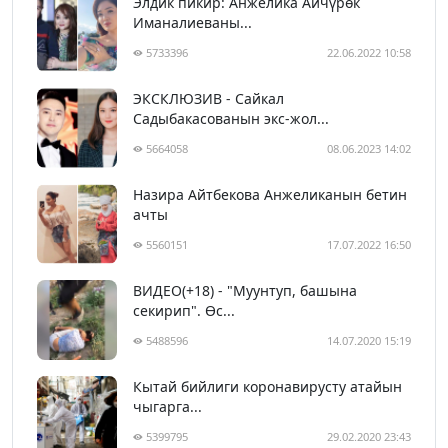
Элдик пикир: Анжелика Айчүрөк
Иманалиеваны...
5733396
22.06.2022 10:58
ЭКСКЛЮЗИВ - Сайкал
Садыбакасованын экс-жол...
5664058
08.06.2023 14:02
Назира Айтбекова Анжеликанын бетин
ачты
5560151
17.07.2022 16:50
ВИДЕО(+18) - "Муунтуп, башына
секирип". Өс...
5488596
14.07.2020 15:19
Кытай бийлиги коронавирусту атайын
чыгарга...
5399795
29.02.2020 23:43