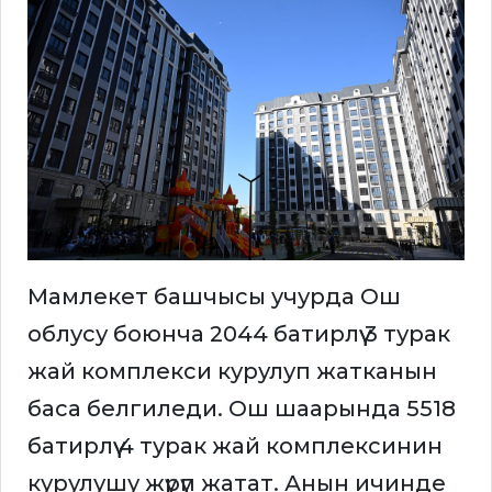
Мамлекет башчысы учурда Ош
облусу боюнча 2044 батирлүү 3 турак
жай комплекси курулуп жатканын
баса белгиледи. Ош шаарында 5518
батирлүү 4 турак жай комплексинин
курулушу жүрүп жатат. Анын ичинде