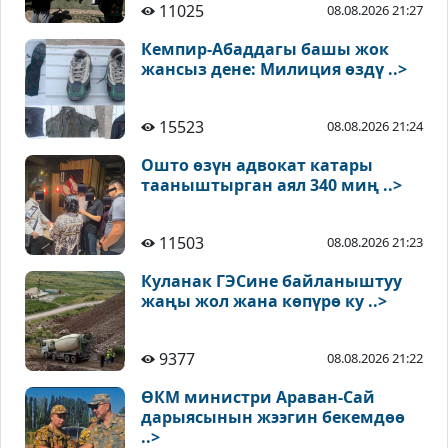
11025
08.08.2026 21:27
Кемпир-Абаддагы башы жок
жансыз дене: Милиция өздү ..>
15523
08.08.2026 21:24
Ошто өзүн адвокат катары
тааныштырган аял 340 миң ..>
11503
08.08.2026 21:23
Куланак ГЭСине байланыштуу
жаңы жол жана көпүрө ку ..>
9377
08.08.2026 21:22
ӨКМ министри Араван-Сай
дарыясынын жээгин бекемдөө
..>