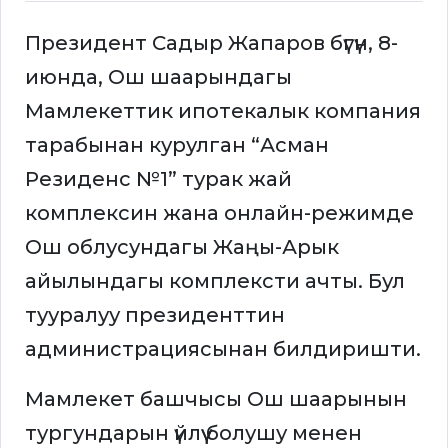
Президент Садыр Жапаров бүгүн, 8-
июнда, Ош шаарындагы
Мамлекеттик ипотекалык компания
тарабынан курулган “Асман
Резиденс №1” турак жай
комплексин жана онлайн-режимде
Ош облусундагы Жаңы-Арык
айылындагы комплексти ачты. Бул
тууралуу президенттин
администрациясынан билдиришти.
Мамлекет башчысы Ош шаарынын
тургундарын үйлүү болушу менен