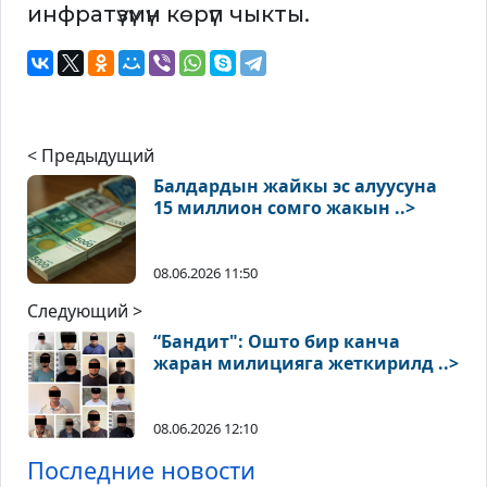
инфратүзүмүн көрүп чыкты.
< Предыдущий
Балдардын жайкы эс алуусуна
15 миллион сомго жакын ..>
08.06.2026 11:50
Следующий >
“Бандит": Ошто бир канча
жаран милицияга жеткирилд ..>
08.06.2026 12:10
Последние новости