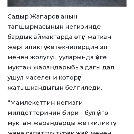
Садыр Жапаров анын
тапшырмасынын негизинде
бардык аймактарда өтүп жаткан
жергиликтүү жетекчилердин эл
менен жолугушууларында үйгө
муктаж жарандарыбыз дагы дал
ушул маселени көтөрүп
жатышкандыгын белгиледи.
“Мамлекеттин негизги
милдеттеринин бири – бул үйгө
муктаж жарандарды жеткиликтүү
жана сапаттуу турак жай менен