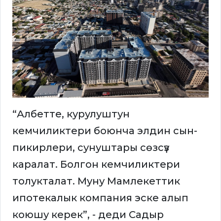
“Албетте, курулуштун
кемчиликтери боюнча элдин сын-
пикирлери, сунуштары сөзсүз
каралат. Болгон кемчиликтери
толукталат. Муну Мамлекеттик
ипотекалык компания эске алып
коюшу керек”, - деди Садыр