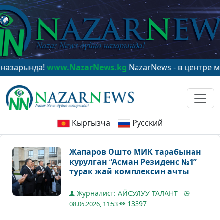
!
www.NazarNews.kg
NazarNews - в центре мирового вн
Кыргызча
Русский
Жапаров Ошто МИК тарабынан
курулган “Асман Резиденс №1”
турак жай комплексин ачты
Журналист: АЙСУЛУУ ТАЛАНТ
13397
08.06.2026, 11:53