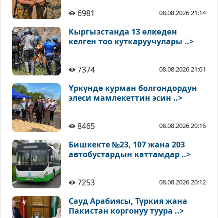
6981
08.08.2026 21:14
Кыргызстанда 13 өлкөдөн
келген тоо куткаруучулары ..>
7374
08.08.2026 21:01
Үркүндө курман болгондордун
элеси мамлекеттин эсин ..>
8465
08.08.2026 20:16
Бишкекте №23, 107 жана 203
автобустардын каттамдар ..>
7253
08.08.2026 20:12
Сауд Арабиясы, Түркия жана
Пакистан коргонуу туура ..>