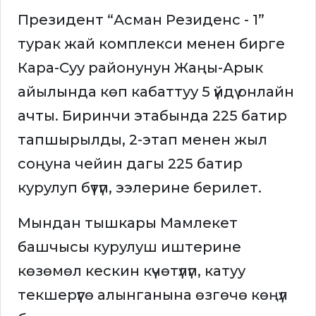
Президент “Асман Резиденс - 1”
турак жай комплекси менен бирге
Кара-Суу районунун Жаңы-Арык
айылында көп кабаттуу 5 үйдү онлайн
ачты. Биринчи этабында 225 батир
тапшырылды, 2-этап менен жыл
соңуна чейин дагы 225 батир
курулуп бүтүп, ээлерине берилет.
Мындан тышкары Мамлекет
башчысы курулуш иштерине
көзөмөл кескин күчөтүлүп, катуу
текшерүүгө алынганына өзгөчө көңүл