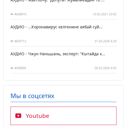
4638810
10.02.2021 23:02
АУДИО - ...Коронавирус келгенине аябай сүй...
4693712
31.03.2020 4:20
АУДИО - Чжун Наньшань, эксперт: “Кытайда к...
4598094
28.03.2020 4:05
Мы в соцсетях
Youtube