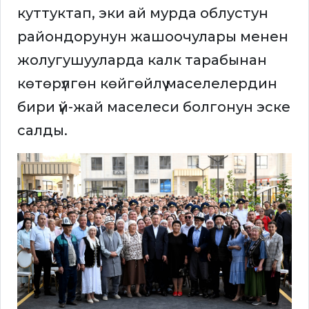
куттуктап, эки ай мурда облустун
райондорунун жашоочулары менен
жолугушууларда калк тарабынан
көтөрүлгөн көйгөйлүү маселелердин
бири үй-жай маселеси болгонун эске
салды.