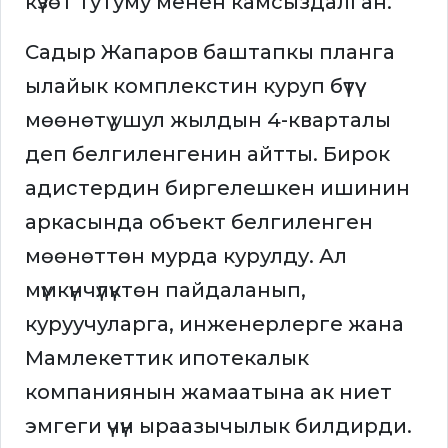
күзөт тутуму менен камсыздалган.
Садыр Жапаров баштапкы планга
ылайык комплекстин куруп бүтүү
мөөнөтү ушул жылдын 4-кварталы
деп белгиленгенин айтты. Бирок
адистердин биргелешкен ишинин
аркасында объект белгиленген
мөөнөттөн мурда курулду. Ал
мүмкүнчүлүктөн пайдаланып,
куруучуларга, инженерлерге жана
Мамлекеттик ипотекалык
компаниянын жамаатына ак ниет
эмгеги үчүн ыраазычылык билдирди.