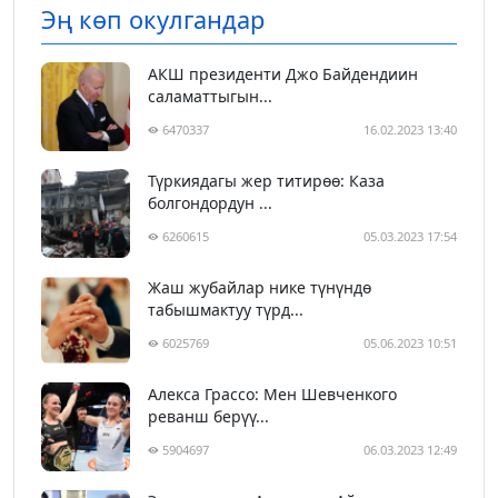
Эң көп окулгандар
АКШ президенти Джо Байдендиин
саламаттыгын...
6470337
16.02.2023 13:40
Түркиядагы жер титирөө: Каза
болгондордун ...
6260615
05.03.2023 17:54
Жаш жубайлар нике түнүндө
табышмактуу түрд...
6025769
05.06.2023 10:51
Алекса Грассо: Мен Шевченкого
реванш берүү...
5904697
06.03.2023 12:49