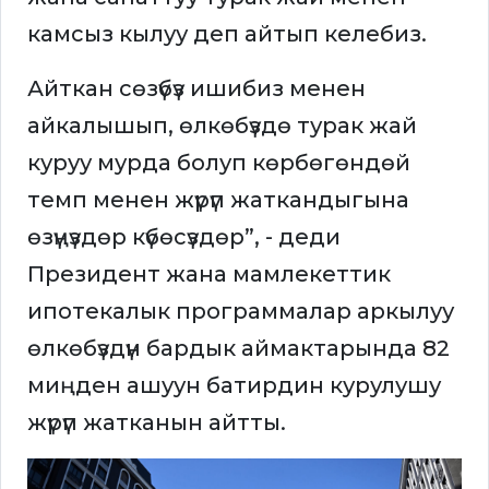
камсыз кылуу деп айтып келебиз.
Айткан сөзүбүз ишибиз менен
айкалышып, өлкөбүздө турак жай
куруу мурда болуп көрбөгөндөй
темп менен жүрүп жаткандыгына
өзүңүздөр күбөсүздөр”, - деди
Президент жана мамлекеттик
ипотекалык программалар аркылуу
өлкөбүздүн бардык аймактарында 82
миңден ашуун батирдин курулушу
жүрүп жатканын айтты.