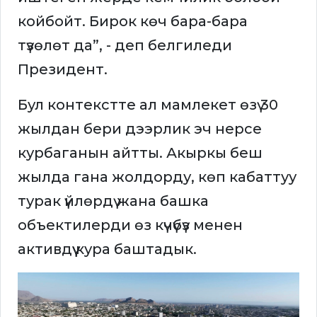
койбойт. Бирок көч бара-бара
түзөлөт да”, - деп белгиледи
Президент.
Бул контекстте ал мамлекет өзү 30
жылдан бери дээрлик эч нерсе
курбаганын айтты. Акыркы беш
жылда гана жолдорду, көп кабаттуу
турак үйлөрдү жана башка
объектилерди өз күчүбүз менен
активдүү кура баштадык.