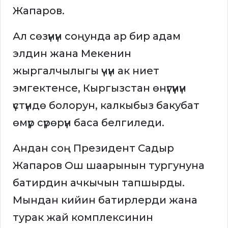
Жапаров.
Ал сөзүнүн соңунда ар бир адам
элдин жана Мекенин
жыргалчылыгы үчүн ак ниет
эмгектенсе, Кыргызстан өнүгүүнүн
үстүндө болорун, калкыбыз бакубат
өмүр сүрөрүн баса белгиледи.
Андан соң Президент Садыр
Жапаров Ош шаарынын тургунуна
батирдин ачкычын тапшырды.
Мындан кийин батирлерди жана
турак жай комплексинин