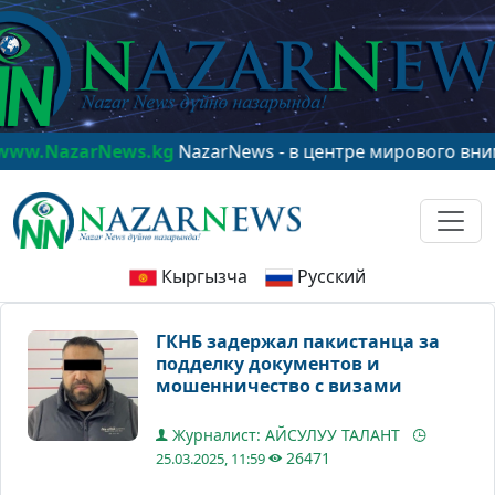
azarNews.kg
NazarNews - в центре мирового внимания
Кыргызча
Русский
ГКНБ задержал пакистанца за
подделку документов и
мошенничество с визами
Журналист: АЙСУЛУУ ТАЛАНТ
26471
25.03.2025, 11:59