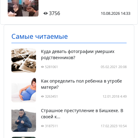
3756
10.08.2026 14:33
Самые читаемые
Куда девать фотографии умерших
родственников?
5281061
05.02.2021 20:08
Как определить пол ребенка в утробе
матери?
3263451
12.01.2018 4:49
Страшное преступление в Бишкеке. В
своей к...
3187511
17.02.2023 10:54