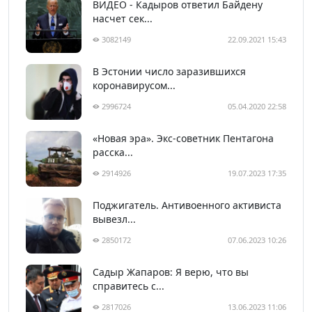
ВИДЕО - Кадыров ответил Байдену
насчет сек...
3082149
22.09.2021 15:43
В Эстонии число заразившихся
коронавирусом...
2996724
05.04.2020 22:58
«Новая эра». Экс-советник Пентагона
расска...
2914926
19.07.2023 17:35
Поджигатель. Антивоенного активиста
вывезл...
2850172
07.06.2023 10:26
Садыр Жапаров: Я верю, что вы
справитесь с...
2817026
13.06.2023 11:06