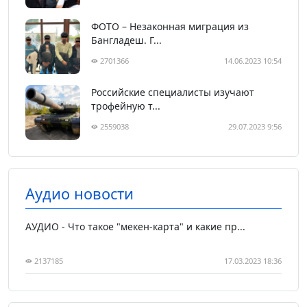
ФОТО – Незаконная миграция из
Бангладеш. Г...
2701366
14.06.2023 10:54
Российские специалисты изучают
трофейную т...
2559038
29.07.2023 9:56
Аудио новости
АУДИО - Что такое "мекен-карта" и какие пр...
2137185
17.03.2023 18:36