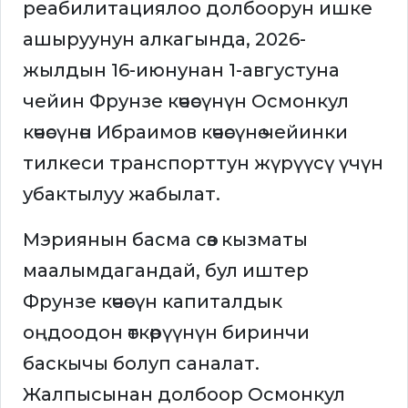
реабилитациялоо долбоорун ишке
ашыруунун алкагында, 2026-
жылдын 16-июнунан 1-августуна
чейин Фрунзе көчөсүнүн Осмонкул
көчөсүнөн Ибраимов көчөсүнө чейинки
тилкеси транспорттун жүрүүсү үчүн
убактылуу жабылат.
Мэриянын басма сөз кызматы
маалымдагандай, бул иштер
Фрунзе көчөсүн капиталдык
оңдоодон өткөрүүнүн биринчи
баскычы болуп саналат.
Жалпысынан долбоор Осмонкул