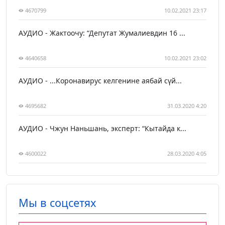
4670799
10.02.2021 23:17
АУДИО - Жактоочу: “Депутат Жумалиевдин 16 ...
4640658
10.02.2021 23:02
АУДИО - ...Коронавирус келгенине аябай сүй...
4695682
31.03.2020 4:20
АУДИО - Чжун Наньшань, эксперт: “Кытайда к...
4600022
28.03.2020 4:05
Мы в соцсетях