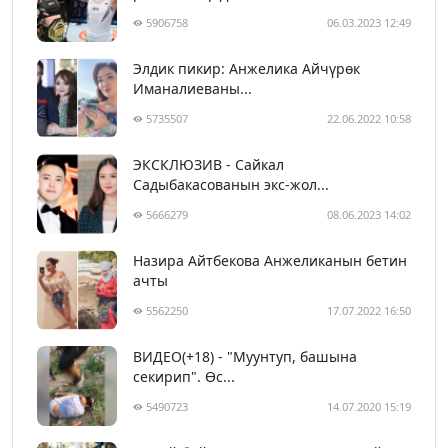
5906758
06.03.2023 12:49
Элдик пикир: Анжелика Айчүрөк
Иманалиеваны...
5735507
22.06.2022 10:58
ЭКСКЛЮЗИВ - Сайкал
Садыбакасованын экс-жол...
5666279
08.06.2023 14:02
Назира Айтбекова Анжеликанын бетин
ачты
5562250
17.07.2022 16:50
ВИДЕО(+18) - "Муунтуп, башына
секирип". Өс...
5490723
14.07.2020 15:19