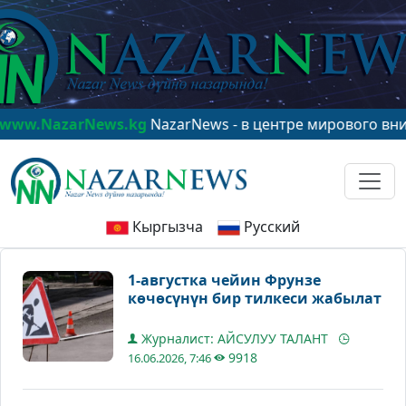
zarNews.kg
NazarNews - в центре мирового внимания!
Кыргызча
Русский
1-августка чейин Фрунзе
көчөсүнүн бир тилкеси жабылат
Журналист: АЙСУЛУУ ТАЛАНТ
9918
16.06.2026, 7:46