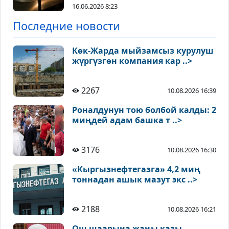
16.06.2026 8:23
Последние новости
Көк-Жарда мыйзамсыз курулуш
жүргүзгөн компания кар ..>
2267
10.08.2026 16:39
Роналдунун тою болбой калды: 2
миңдей адам башка т ..>
3176
10.08.2026 16:30
«Кыргызнефтегазга» 4,2 миң
тоннадан ашык мазут экс ..>
2188
10.08.2026 16:21
Ош шаарына жаңы казы