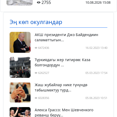
2755
10.08.2026 15:08
Эң көп окулгандар
АКШ президенти Джо Байдендиин
саламаттыгын...
6472436
16.02.2023 13:40
Түркиядагы жер титирөө: Каза
болгондордун ...
6262527
05.03.2023 17:54
Жаш жубайлар нике түнүндө
табышмактуу түрд...
6028356
05.06.2023 10:51
Алекса Грассо: Мен Шевченкого
реванш берүү...