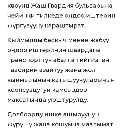
көчөсүнөн Жаш Гвардия бульварына
чейинки тилкеде оңдоо иштерин
жүргүзүүнү караштырат.
Кыймылды баскыч менен жабуу
оңдоо иштеринин шаардагы
транспорттук абалга тийгизген
таасирин азайтуу жана жол
кыймылынын катышуучуларынын
коопсуздугун камсыздоо
максатында уюштурулду.
Долбоорду ишке ашыруунун
жүрүшү жана кошумча маалымат