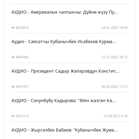
АУДИО - Америкалык чалгынчы: Дүйнө жүзү Пу...
4633916
24.01.2023 14:39
Аудио - Саясатчы Кубанычбек Исабеков Курма...
4669445
21.01.2023 18:15
АУДИО - Президент Садыр Жапаровдун Констит...
4631451
06.05.2022 13:15
АУДИО - Сонунбүбү Кадырова: “Мен жазган Ка...
5057212
15.09.2021 6:18
АУДИО - Жыргалбек Бабаев: “Кубанычбек Жума...