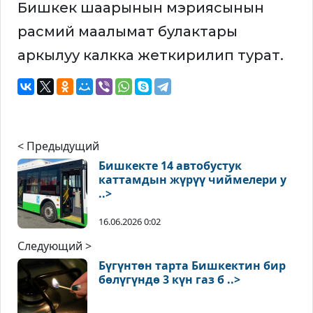
Бишкек шаарынын мэриясынын
расмий маалымат булактары
аркылуу калкка жеткирилип турат.
< Предыдущий
Бишкекте 14 автобустук
каттамдын жүрүү чиймелери у
..>
16.06.2026 0:02
Следующий >
Бүгүнтөн тарта Бишкектин бир
бөлүгүндө 3 күн газ б ..>