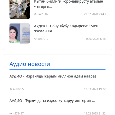
Кытай бийлиги коронавирусту атайын
чыгарга...
5401902
29.02.2020 23:43
АУДИО - Сонунбүбү Кадырова: “Мен
жазган Ка...
5057212
15.09.2021 6:18
Аудио новости
АУДИО - Израилде жарым миллион адам наараз...
4603255
13.03.2023 19:22
АУДИО - Түркиядагы издөө-куткаруу иштерин ...
4573497
19.02.2023 21:32