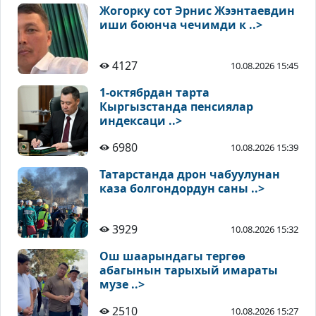
Жогорку сот Эрнис Жээнтаевдин
иши боюнча чечимди к ..>
4127
10.08.2026 15:45
1-октябрдан тарта
Кыргызстанда пенсиялар
индексаци ..>
6980
10.08.2026 15:39
Татарстанда дрон чабуулунан
каза болгондордун саны ..>
3929
10.08.2026 15:32
Ош шаарындагы тергөө
абагынын тарыхый имараты
музе ..>
2510
10.08.2026 15:27