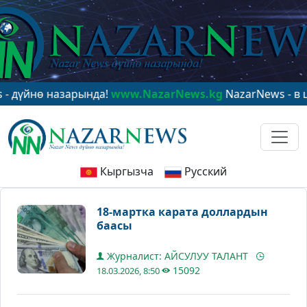
йнө назарында!
www.NazarNews.kg
NazarNews - в цент
Кыргызча
Русский
18-мартка карата доллардын
баасы
Журналист: АЙСУЛУУ ТАЛАНТ
15092
18.03.2026, 8:50