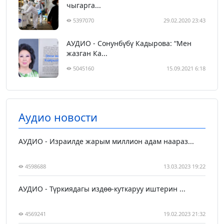
чыгарга...
5397070
29.02.2020 23:43
АУДИО - Сонунбүбү Кадырова: “Мен
жазган Ка...
5045160
15.09.2021 6:18
Аудио новости
АУДИО - Израилде жарым миллион адам наараз...
4598688
13.03.2023 19:22
АУДИО - Түркиядагы издөө-куткаруу иштерин ...
4569241
19.02.2023 21:32