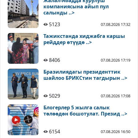
Жалал-Абадда курулуш
компаниясына айып пул
салынды ..>
5123
07.08.2026 17:32
Тажикстанда хиджабга каршы
рейддер өтүүдө ..>
8406
07.08.2026 17:19
Бразилиядагы президенттик
шайлоо БРИКСтин тагдырын ..>
5029
07.08.2026 17:08
Блогерлер 5 жылга салык
төлөөдөн бошотулат. Презид ..>
6154
07.08.2026 16:50