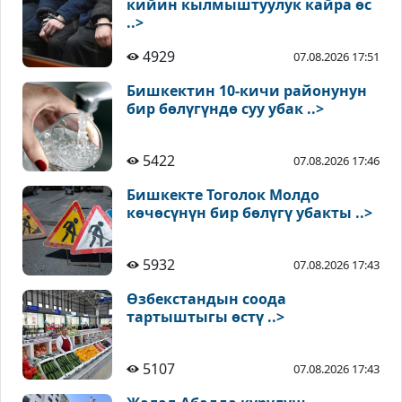
кийин кылмыштуулук кайра өс
..>
4929
07.08.2026 17:51
Бишкектин 10-кичи районунун
бир бөлүгүндө суу убак ..>
5422
07.08.2026 17:46
Бишкекте Тоголок Молдо
көчөсүнүн бир бөлүгү убакты ..>
5932
07.08.2026 17:43
Өзбекстандын соода
тартыштыгы өстү ..>
5107
07.08.2026 17:43