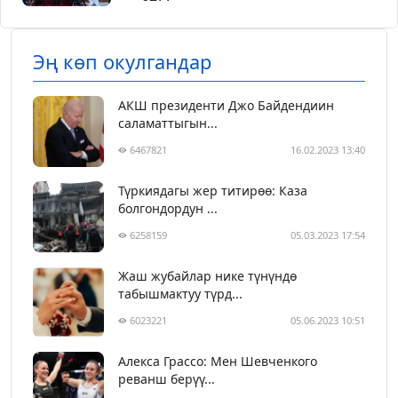
Эң көп окулгандар
АКШ президенти Джо Байдендиин
саламаттыгын...
6467821
16.02.2023 13:40
Түркиядагы жер титирөө: Каза
болгондордун ...
6258159
05.03.2023 17:54
Жаш жубайлар нике түнүндө
табышмактуу түрд...
6023221
05.06.2023 10:51
Алекса Грассо: Мен Шевченкого
реванш берүү...