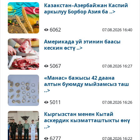
Казакстан–Азербайжан Каспий
аркылуу Борбор Азия ба ..>
6062
07.08.2026 16:40
Америкада уй этинин баасы
кескин өстү ..>
5067
07.08.2026 16:27
«Манас» бажысы 42 даана
алтын буюмду мыйзамсыз таш
..>
5011
07.08.2026 16:26
Кыргызстан менен Кытай
аскердик кызматташтыкты өнү
..>
6277
07.08.2026 16:22