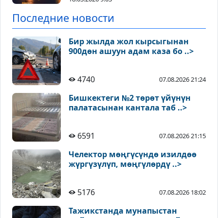
Последние новости
Бир жылда жол кырсыгынан
900дөн ашуун адам каза бо ..>
4740
07.08.2026 21:24
Бишкектеги №2 төрөт үйүнүн
палатасынан кантала таб ..>
6591
07.08.2026 21:15
Челектор мөңгүсүндө изилдөө
жүргүзүлүп, мөңгүлөрдү ..>
5176
07.08.2026 18:02
Тажикстанда мунапыстан