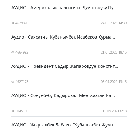
АУДИО - Америкалык чалгынчы: Дүйнө жүзү Пу...
4629870
24.01.2023 14:39
Аудио - Саясатчы Кубанычбек Исабеков Курма...
4664992
21.01.2023 18:15
АУДИО - Президент Садыр Жапаровдун Констит...
4627173
06.05.2022 13:15
АУДИО - Сонунбүбү Кадырова: “Мен жазган Ка...
5045160
15.09.2021 6:18
АУДИО - Жыргалбек Бабаев: “Кубанычбек Жума...