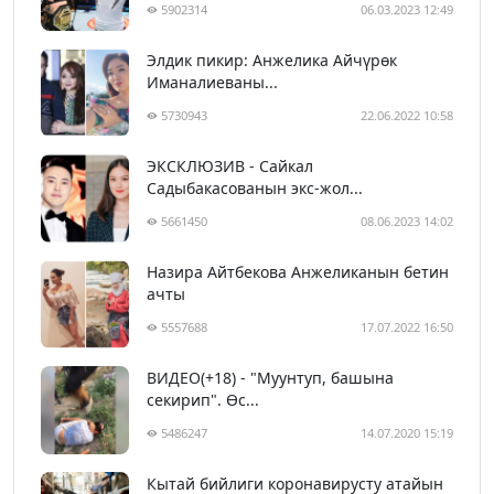
5902314
06.03.2023 12:49
Элдик пикир: Анжелика Айчүрөк
Иманалиеваны...
5730943
22.06.2022 10:58
ЭКСКЛЮЗИВ - Сайкал
Садыбакасованын экс-жол...
5661450
08.06.2023 14:02
Назира Айтбекова Анжеликанын бетин
ачты
5557688
17.07.2022 16:50
ВИДЕО(+18) - "Муунтуп, башына
секирип". Өс...
5486247
14.07.2020 15:19
Кытай бийлиги коронавирусту атайын