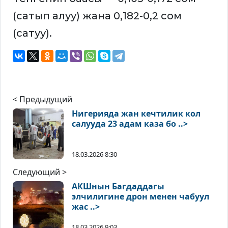
(сатып алуу) жана 0,182-0,2 сом
(сатуу).
< Предыдущий
Нигерияда жан кечтилик кол
салууда 23 адам каза бо ..>
18.03.2026 8:30
Следующий >
АКШнын Багдаддагы
элчилигине дрон менен чабуул
жас ..>
18.03.2026 9:03