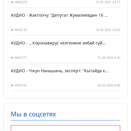
4666073
10.02.2021 23:17
АУДИО - Жактоочу: “Депутат Жумалиевдин 16 ...
4636133
10.02.2021 23:02
АУДИО - ...Коронавирус келгенине аябай сүй...
4691271
31.03.2020 4:20
АУДИО - Чжун Наньшань, эксперт: “Кытайда к...
4595791
28.03.2020 4:05
Мы в соцсетях