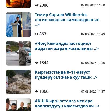
2086
07.08.2026 11:50
Темир Сариев Wildberries
логистикалык кампаларынын
..>
863
07.08.2026 11:49
«Чоң-Кеминде» мотоцикл
айдаган жаран жазаланды ..>
1844
07.08.2026 11:40
Кыргызстанда 8–11-август
күндөрү сел жана суу ташк ..>
1060
07.08.2026 11:37
АКШ Кыргызстанга чек ара
коопсуздугун камсыздоо үч ..>