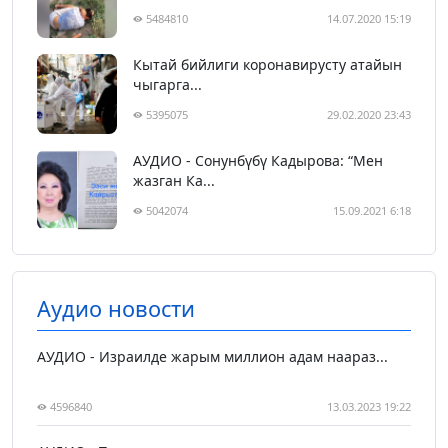
5484810
14.07.2020 15:19
Кытай бийлиги коронавирусту атайын
чыгарга...
5395075
29.02.2020 23:43
АУДИО - Сонунбүбү Кадырова: “Мен
жазган Ка...
5042074
15.09.2021 6:18
Аудио новости
АУДИО - Израилде жарым миллион адам наараз...
4596840
13.03.2023 19:22