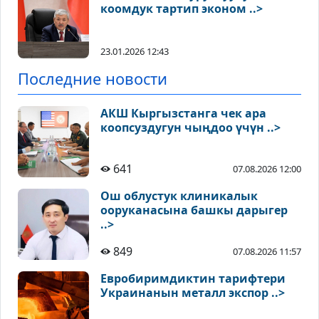
коомдук тартип эконом ..>
23.01.2026 12:43
Последние новости
АКШ Кыргызстанга чек ара
коопсуздугун чыңдоо үчүн ..>
641
07.08.2026 12:00
Ош облустук клиникалык
ооруканасына башкы дарыгер
..>
849
07.08.2026 11:57
Евробиримдиктин тарифтери
Украинанын металл экспор ..>