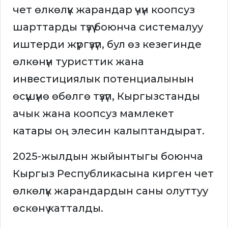
чет өлкөлүк жарандар үчүн коопсуз
шарттарды түзүү боюнча системалуу
иштерди жүргүзүп, бул өз кезегинде
өлкөнүн туристтик жана
инвестициялык потенциалынын
өсүшүнө өбөлгө түзүп, Кыргызстанды
ачык жана коопсуз мамлекет
катары оң элесин калыптандырат.
2025-жылдын жыйынтыгы боюнча
Кыргыз Республикасына кирген чет
өлкөлүк жарандардын саны олуттуу
өскөнү катталды.