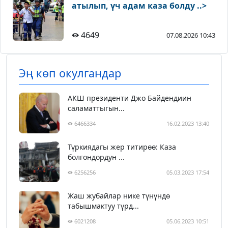
атылып, үч адам каза болду ..>
4649
07.08.2026 10:43
Эң көп окулгандар
АКШ президенти Джо Байдендиин
саламаттыгын...
6466334
16.02.2023 13:40
Түркиядагы жер титирөө: Каза
болгондордун ...
6256256
05.03.2023 17:54
Жаш жубайлар нике түнүндө
табышмактуу түрд...
6021208
05.06.2023 10:51