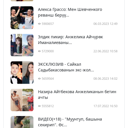
Алекса Грассо: Мен Шевченкого
реванш берүү...
5900657
06.03.2023 12:49
Элдик пикир: Анжелика Айчүрөк
Иманалиеваны...
5729000
22.06.2022 10:58
ЭКСКЛЮЗИВ - Сайкал
Садыбакасованын экс-жол...
5659564
08.06.2023 14:02
Назира Айтбекова Анжеликанын бетин
ачты
5555812
17.07.2022 16:50
ВИДЕО(+18) - "Муунтуп, башына
секирип". Өс...