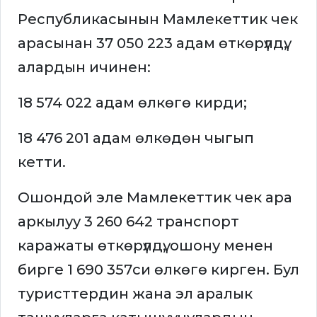
Республикасынын Мамлекеттик чек
арасынан 37 050 223 адам өткөрүлдү,
алардын ичинен:
18 574 022 адам өлкөгө кирди;
18 476 201 адам өлкөдөн чыгып
кетти.
Ошондой эле Мамлекеттик чек ара
аркылуу 3 260 642 транспорт
каражаты өткөрүлдү, ошону менен
бирге 1 690 357си өлкөгө кирген. Бул
туристтердин жана эл аралык