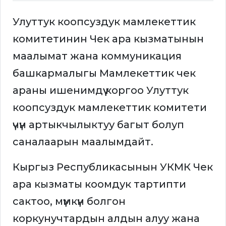
Улуттук коопсуздук мамлекеттик
комитетинин Чек ара кызматынын
маалымат жана коммуникация
башкармалыгы Мамлекеттик чек
араны ишенимдүү коргоо Улуттук
коопсуздук мамлекеттик комитети
үчүн артыкчылыктуу багыт болуп
саналаарын маалымдайт.
Кыргыз Республикасынын УКМК Чек
ара кызматы коомдук тартипти
сактоо, мүмкүн болгон
коркунучтардын алдын алуу жана