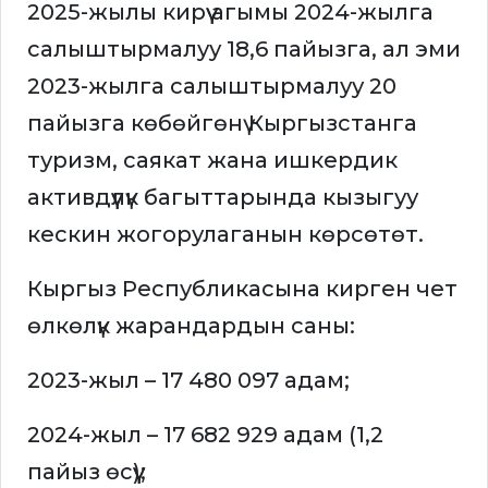
2025-жылы кирүү агымы 2024-жылга
салыштырмалуу 18,6 пайызга, ал эми
2023-жылга салыштырмалуу 20
пайызга көбөйгөнү Кыргызстанга
туризм, саякат жана ишкердик
активдүүлүк багыттарында кызыгуу
кескин жогорулаганын көрсөтөт.
Кыргыз Республикасына кирген чет
өлкөлүк жарандардын саны:
2023-жыл – 17 480 097 адам;
2024-жыл – 17 682 929 адам (1,2
пайыз өсүү);