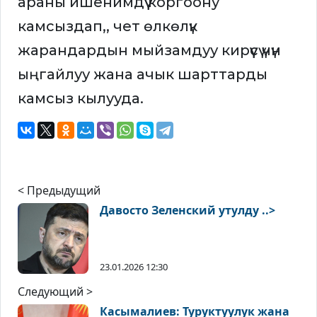
араны ишенимдүү коргоону
камсыздап,, чет өлкөлүк
жарандардын мыйзамдуу кирүүсү үчүн
ыңгайлуу жана ачык шарттарды
камсыз кылууда.
< Предыдущий
Давосто Зеленский утулду ..>
23.01.2026 12:30
Следующий >
Касымалиев: Туруктуулук жана