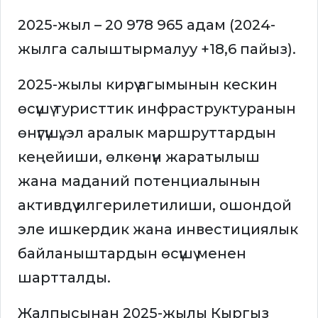
2025-жыл – 20 978 965 адам (2024-
жылга салыштырмалуу +18,6 пайыз).
2025-жылы кирүү агымынын кескин
өсүшү туристтик инфраструктуранын
өнүгүшү, эл аралык маршруттардын
кеңейиши, өлкөнүн жаратылыш
жана маданий потенциалынын
активдүү илгерилетилиши, ошондой
эле ишкердик жана инвестициялык
байланыштардын өсүшү менен
шартталды.
Жалпысынан 2025-жылы Кыргыз