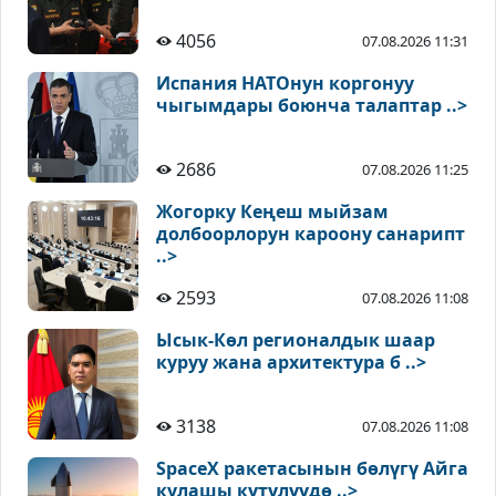
4056
07.08.2026 11:31
Испания НАТОнун коргонуу
чыгымдары боюнча талаптар ..>
2686
07.08.2026 11:25
Жогорку Кеңеш мыйзам
долбоорлорун кароону санарипт
..>
2593
07.08.2026 11:08
Ысык-Көл регионалдык шаар
куруу жана архитектура б ..>
3138
07.08.2026 11:08
SpaceX ракетасынын бөлүгү Айга
кулашы күтүлүүдө ..>