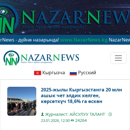
үйнө назарында!
www.NazarNews.kg
NazarNews - в цен
Кыргызча
Русский
2025-жылы Кыргызстанга 20 млн
ашык чет элдик келген,
көрсөткүч 18,6% га өскөн
Журналист: АЙСУЛУУ ТАЛАНТ
24264
23.01.2026, 12:30