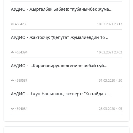
АУДИО - Жыргалбек Бабаев: “Кубанычбек Жума...
4664259
10.02.2021 23:17
АУДИО - Жактоочу: “Депутат Жумалиевдин 16 ...
4634394
10.02.2021 23:02
АУДИО - ...Коронавирус келгенине аябай сүй...
4689587
31.03.2020 4:20
АУДИО - Чжун Наньшань, эксперт: “Кытайда к...
4594084
28.03.2020 4:05