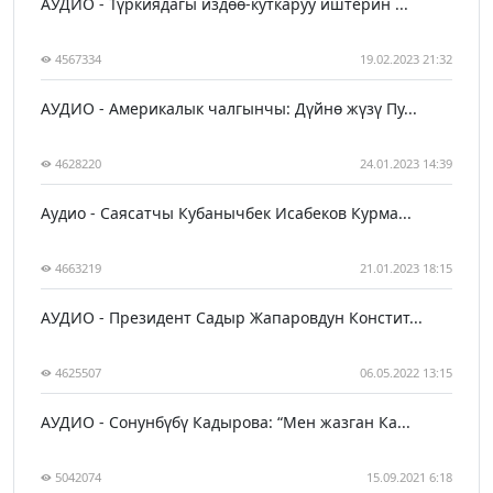
АУДИО - Түркиядагы издөө-куткаруу иштерин ...
4567334
19.02.2023 21:32
АУДИО - Америкалык чалгынчы: Дүйнө жүзү Пу...
4628220
24.01.2023 14:39
Аудио - Саясатчы Кубанычбек Исабеков Курма...
4663219
21.01.2023 18:15
АУДИО - Президент Садыр Жапаровдун Констит...
4625507
06.05.2022 13:15
АУДИО - Сонунбүбү Кадырова: “Мен жазган Ка...
5042074
15.09.2021 6:18