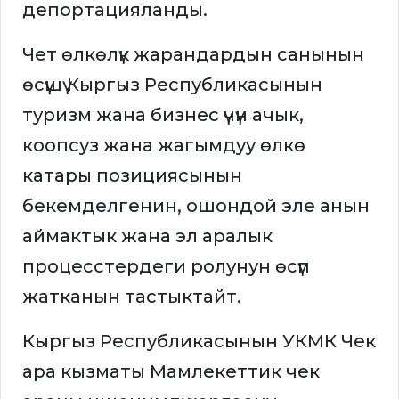
депортацияланды.
Чет өлкөлүк жарандардын санынын
өсүшү Кыргыз Республикасынын
туризм жана бизнес үчүн ачык,
коопсуз жана жагымдуу өлкө
катары позициясынын
бекемделгенин, ошондой эле анын
аймактык жана эл аралык
процесстердеги ролунун өсүп
жатканын тастыктайт.
Кыргыз Республикасынын УКМК Чек
ара кызматы Мамлекеттик чек