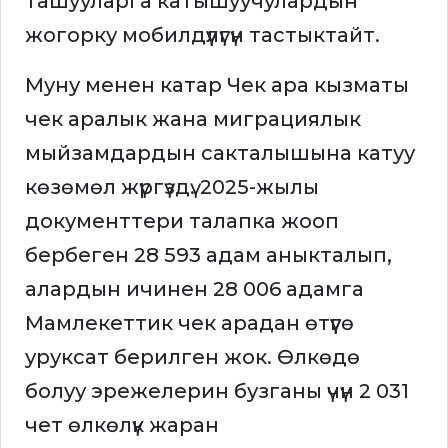
ташууларга катышуучулардын
жогорку мобилдүүлүгүн тастыктайт.
Муну менен катар Чек ара кызматы
чек аралык жана миграциялык
мыйзамдардын сакталышына катуу
көзөмөл жүргүздү. 2025-жылы
документтери талапка жооп
бербеген 28 593 адам аныкталып,
алардын ичинен 28 006 адамга
Мамлекеттик чек арадан өтүүгө
уруксат берилген жок. Өлкөдө
болуу эрежелерин бузганы үчүн 2 031
чет өлкөлүк жаран