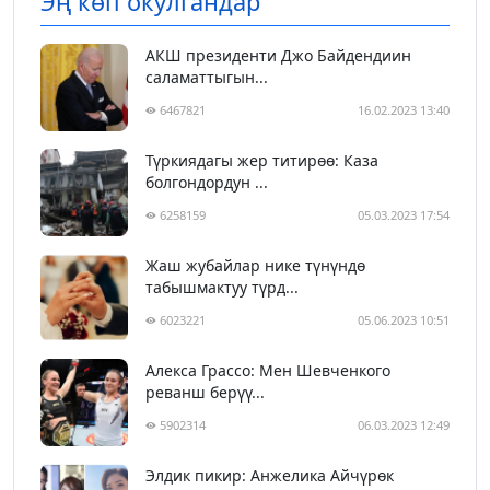
Эң көп окулгандар
АКШ президенти Джо Байдендиин
саламаттыгын...
6467821
16.02.2023 13:40
Түркиядагы жер титирөө: Каза
болгондордун ...
6258159
05.03.2023 17:54
Жаш жубайлар нике түнүндө
табышмактуу түрд...
6023221
05.06.2023 10:51
Алекса Грассо: Мен Шевченкого
реванш берүү...
5902314
06.03.2023 12:49
Элдик пикир: Анжелика Айчүрөк