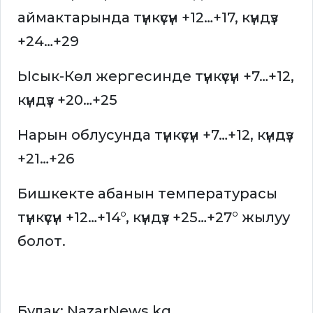
аймактарында түнкүсүн +12…+17, күндүз
+24…+29
Ысык-Көл жергесинде түнкүсүн +7…+12,
күндүз +20…+25
Нарын облусунда түнкүсүн +7…+12, күндүз
+21…+26
Бишкекте абанын температурасы
түнкүсүн +12…+14°, күндүз +25…+27° жылуу
болот.
Булак: NazarNews.kg