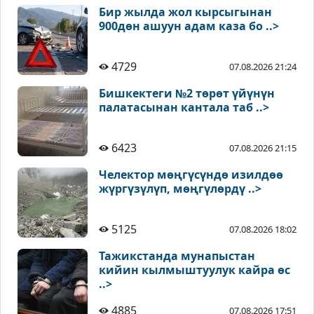
Бир жылда жол кырсыгынан
900дөн ашуун адам каза бо ..>
4729
07.08.2026 21:24
Бишкектеги №2 төрөт үйүнүн
палатасынан кантала таб ..>
6423
07.08.2026 21:15
Челектор мөңгүсүндө изилдөө
жүргүзүлүп, мөңгүлөрдү ..>
5125
07.08.2026 18:02
Тажикстанда мунапыстан
кийин кылмыштуулук кайра өс
..>
4885
07.08.2026 17:51