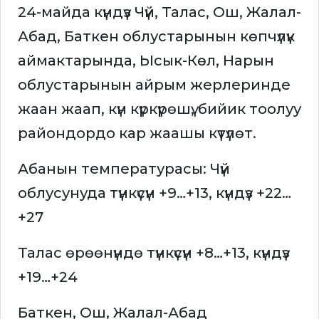
24-майда күндүз Чүй, Талас, Ош, Жалал-
Абад, Баткен облустарынын көпчүлүк
аймактарында, Ысык-Көл, Нарын
облустарынын айрым жерлеринде
жаан жаап, күн күркүрөшү, бийик тоолуу
райондордо кар жаашы күтүлөт.
Абанын температурасы: Чүй
облусунуда түнкүсүн +9…+13, күндүз +22…
+27
Талас өрөөнүндө түнкүсүн +8…+13, күндүз
+19…+24
Баткен, Ош, Жалал-Абад