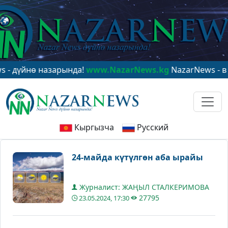
нө назарында!
www.NazarNews.kg
NazarNews - в центр
Кыргызча
Русский
24-майда күтүлгөн аба ырайы
Журналист: ЖАҢЫЛ СТАЛКЕРИМОВА
27795
23.05.2024, 17:30