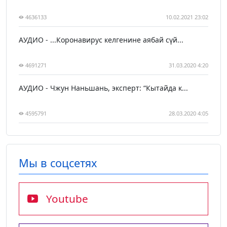
4636133
10.02.2021 23:02
АУДИО - ...Коронавирус келгенине аябай сүй...
4691271
31.03.2020 4:20
АУДИО - Чжун Наньшань, эксперт: “Кытайда к...
4595791
28.03.2020 4:05
Мы в соцсетях
Youtube