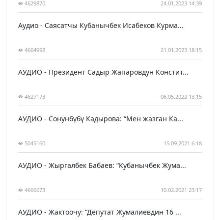
4629870
24.01.2023 14:39
Аудио - Саясатчы Кубанычбек Исабеков Курма...
4664992
21.01.2023 18:15
АУДИО - Президент Садыр Жапаровдун Констит...
4627173
06.05.2022 13:15
АУДИО - Сонунбүбү Кадырова: “Мен жазган Ка...
5045160
15.09.2021 6:18
АУДИО - Жыргалбек Бабаев: “Кубанычбек Жума...
4666073
10.02.2021 23:17
АУДИО - Жактоочу: “Депутат Жумалиевдин 16 ...