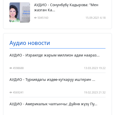
АУДИО - Сонунбүбү Кадырова: “Мен
жазган Ка...
5045160
15.09.2021 6:18
Аудио новости
АУДИО - Израилде жарым миллион адам наараз...
4598688
13.03.2023 19:22
АУДИО - Түркиядагы издөө-куткаруу иштерин ...
4569241
19.02.2023 21:32
АУДИО - Америкалык чалгынчы: Дүйнө жүзү Пу...