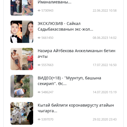
Иманалиеваны...
5730943
22.06.2022 10:58
ЭКСКЛЮЗИВ - Сайкал
Садыбакасованын экс-жол...
5661450
08.06.2023 14:02
Назира Айтбекова Анжеликанын бетин
ачты
5557663
17.07.2022 16:50
ВИДЕО(+18) - "Муунтуп, башына
секирип". Өс...
5486247
14.07.2020 15:19
Кытай бийлиги коронавирусту атайын
чыгарга...
5397070
29.02.2020 23:43