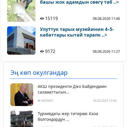
башы жок адамдын сөөгү таб ..>
15119
08.08.2026 11:46
Улуттук тарых музейинин 4–5-
кабаттары кытай тарапк ..>
9172
08.08.2026 11:27
Эң көп окулгандар
АКШ президенти Джо Байдендиин
саламаттыгын...
6470007
16.02.2023 13:40
Түркиядагы жер титирөө: Каза
болгондордун ...