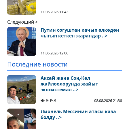
11.06.2026 11:43
Следующий >
Путин согуштан качып өлкөдөн
чыгып кеткен жарандар ..>
11.06.2026 12:06
Последние новости
Аксай жана Соң-Көл
жайлоолорунда жайыт
экосистемал ..>
8058
08.08.2026 21:36
Лионель Мессинин атасы каза
болду ..>