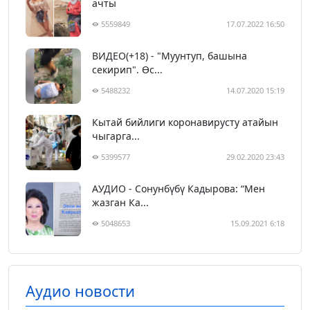
ачты
5559849
17.07.2022 16:50
ВИДЕО(+18) - "Муунтуп, башына
секирип". Өс...
5488232
14.07.2020 15:19
Кытай бийлиги коронавирусту атайын
чыгарга...
5399577
29.02.2020 23:43
АУДИО - Сонунбүбү Кадырова: “Мен
жазган Ка...
5048653
15.09.2021 6:18
Аудио новости