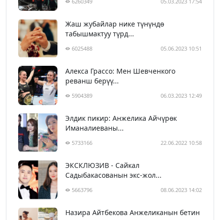
6260349
05.03.2023 17:54
Жаш жубайлар нике түнүндө
табышмактуу түрд...
6025488
05.06.2023 10:51
Алекса Грассо: Мен Шевченкого
реванш берүү...
5904389
06.03.2023 12:49
Элдик пикир: Анжелика Айчүрөк
Иманалиеваны...
5733166
22.06.2022 10:58
ЭКСКЛЮЗИВ - Сайкал
Садыбакасованын экс-жол...
5663796
08.06.2023 14:02
Назира Айтбекова Анжеликанын бетин