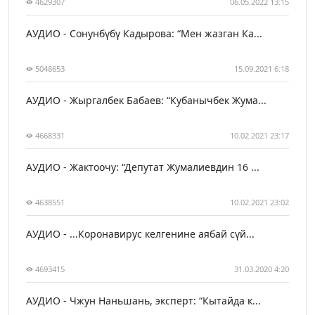
4629307
06.05.2022 13:15
АУДИО - Сонунбүбү Кадырова: “Мен жазган Ка...
5048653
15.09.2021 6:18
АУДИО - Жыргалбек Бабаев: “Кубанычбек Жума...
4668331
10.02.2021 23:17
АУДИО - Жактоочу: “Депутат Жумалиевдин 16 ...
4638551
10.02.2021 23:02
АУДИО - ...Коронавирус келгенине аябай сүй...
4693415
31.03.2020 4:20
АУДИО - Чжун Наньшань, эксперт: “Кытайда к...