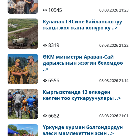
10945
08.08.2026 21:23
Куланак ГЭСине байланыштуу
жаңы жол жана көпүрө ку ..>
8319
08.08.2026 21:22
ӨКМ министри Араван-Сай
дарыясынын жээгин бекемдөө
..>
6556
08.08.2026 21:14
Кыргызстанда 13 өлкөдөн
келген тоо куткаруучулары ..>
6682
08.08.2026 21:01
Үркүндө курман болгондордун
элеси мамлекеттин эсин ..>