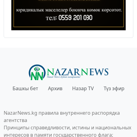
Башкы бет
Архив
Назар TV
Түз эфир
NazarNews.kg правила внутреннего распорядка
агентства
Принципы справедливости, истины и национальных
интересов в памяти государственного флага;