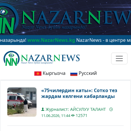
ында!
www.NazarNews.kg
NazarNews - в центре мирово
Кыргызча
Русский
«75чилердин каты»: Сотко тез
жардам келгени кабарланды
Журналист: АЙСУЛУУ ТАЛАНТ
12571
11.06.2026, 11:44