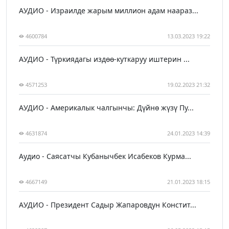
АУДИО - Израилде жарым миллион адам наараз...
4600784
13.03.2023 19:22
АУДИО - Түркиядагы издөө-куткаруу иштерин ...
4571253
19.02.2023 21:32
АУДИО - Америкалык чалгынчы: Дүйнө жүзү Пу...
4631874
24.01.2023 14:39
Аудио - Саясатчы Кубанычбек Исабеков Курма...
4667149
21.01.2023 18:15
АУДИО - Президент Садыр Жапаровдун Констит...