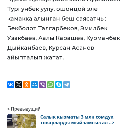
Тургунбек уулу, ошондой эле
камакка алынган беш саясатчы:
Бекболот Талгарбеков, Эмилбек
Узакбаев, Аалы Карашев, Курманбек
Дыйканбаев, Курсан Асанов
айыпталып жатат.
< Предыдущий
Салык кызматы 3 млн сомдук
товарларды мыйзамсыз ал ..>