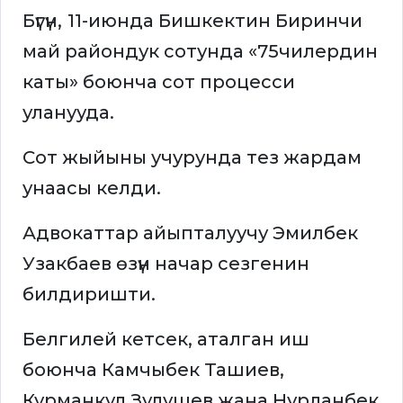
Бүгүн,
11-июнда Бишкектин Биринчи
май райондук сотунда «75чилердин
каты» боюнча сот процесси
уланууда.
Сот жыйыны учурунда тез жардам
унаасы келди.
Адвокаттар айыпталуучу Эмилбек
Узакбаев өзүн начар сезгенин
билдиришти.
Белгилей кетсек, аталган иш
боюнча Камчыбек Ташиев,
Курманкул Зулушев жана Нурланбек