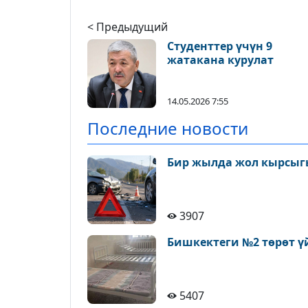
< Предыдущий
Студенттер үчүн 9
жатакана курулат
14.05.2026 7:55
Последние новости
Бир жылда жол кырсыгы
3907
Бишкектеги №2 төрөт ү
5407