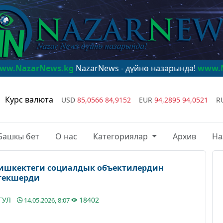
s.kg
NazarNews - дүйнө назарында!
www.NazarNews.k
Курс валюта
USD
85,0566
84,9152
EUR
94,2895
94,0521
R
Башкы бет
О нас
Категориялар
Архив
На
ишкектеги социалдык объектилердин
текшерди
ГУЛ
18402
14.05.2026, 8:07