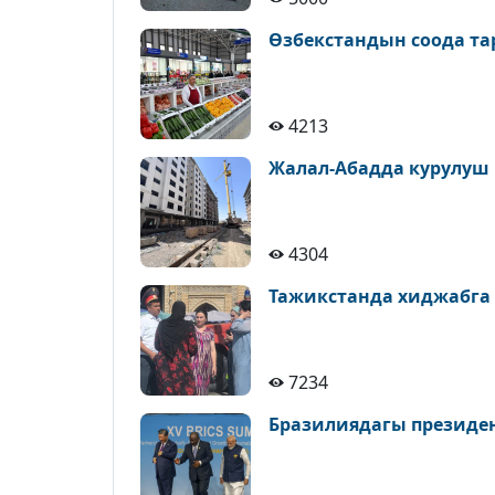
Өзбекстандын соода т
4213
Жалал-Абадда курулуш
4304
Тажикстанда хиджабга
7234
Бразилиядагы президе