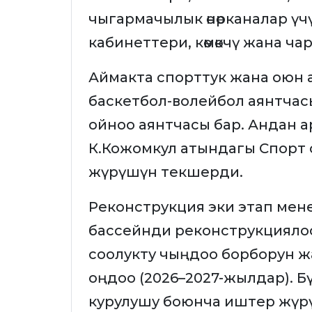
чыгармачылык өнөрканалар үчүн
кабинеттери, көмөкчү жана чар
Аймакта спорттук жана оюн 
баскетбол-волейбол аянтчас
ойноо аянтчасы бар. Андан 
К.Кожомкул атындагы Спорт
жүрүшүн текшерди.
Реконструкция эки этап менен
бассейнди реконструкциялоо 
соолукту чыңдоо борборун ж
оңдоо (2026–2027-жылдар). Б
курулушу боюнча иштер жүр