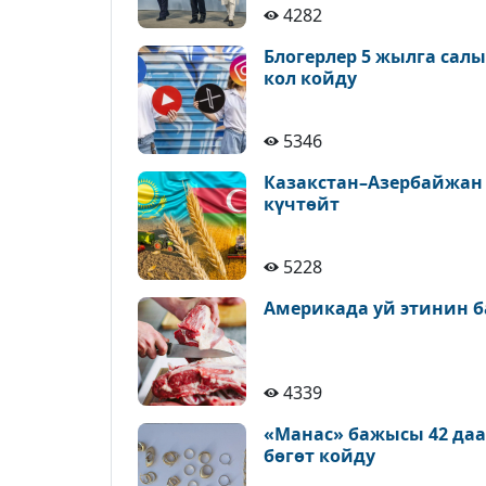
4282
Блогерлер 5 жылга сал
кол койду
5346
Казакстан–Азербайжан
күчтөйт
5228
Америкада уй этинин б
4339
«Манас» бажысы 42 да
бөгөт койду