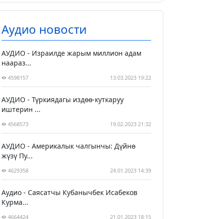
Аудио новости
АУДИО - Израилде жарым миллион адам
наараз...
4598157
13.03.2023 19:22
АУДИО - Түркиядагы издөө-куткаруу
иштерин ...
4568573
19.02.2023 21:32
АУДИО - Америкалык чалгынчы: Дүйнө
жүзү Пу...
4629358
24.01.2023 14:39
Аудио - Саясатчы Кубанычбек Исабеков
Курма...
4664424
21.01.2023 18:15