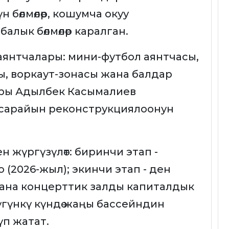
 бөлмөлөр, кошумча окуу
балык бөлмөлөр каралган.
аянтчалары: мини-футбол аянтчасы,
ы, воркаут-зонасы жана балдар
ары Адылбек Касымалиев
 сарайын реконструкциялоонун
 жүргүзүлөт: биринчи этап -
(2026-жыл); экинчи этап - ден
ана концерттик залды капиталдык
үгүнкү күндө жаңы бассейндин
үп жатат.