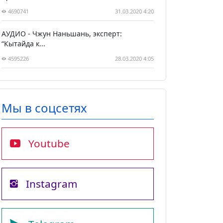
4690741
31.03.2020 4:20
АУДИО - Чжун Наньшань, эксперт:
“Кытайда к...
4595226
28.03.2020 4:05
Мы в соцсетях
Youtube
Instagram