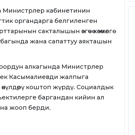
 Министрлер кабинетинин
тик органдарга белгиленген
рттарынын сакталышын өзгөчө көзөмөлгө
 убагында жана сапаттуу аякташын
боордун алкагында Министрлер
бек Касымалиевди жалпыга
күлдөрү коштоп жүрдү. Социалдык
ъектилерге баргандан кийин ал
на жооп берди.