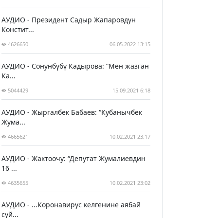
АУДИО - Президент Садыр Жапаровдун
Констит...
4626650
06.05.2022 13:15
АУДИО - Сонунбүбү Кадырова: “Мен жазган
Ка...
5044429
15.09.2021 6:18
АУДИО - Жыргалбек Бабаев: “Кубанычбек
Жума...
4665621
10.02.2021 23:17
АУДИО - Жактоочу: “Депутат Жумалиевдин
16 ...
4635655
10.02.2021 23:02
АУДИО - ...Коронавирус келгенине аябай
сүй...