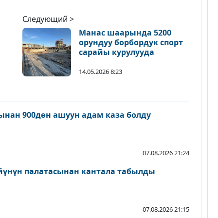
Следующий >
Манас шаарында 5200
орундуу борбордук спорт
сарайы курулууда
14.05.2026 8:23
нан 900дөн ашуун адам каза болду
07.08.2026 21:24
йүнүн палатасынан кантала табылды
07.08.2026 21:15