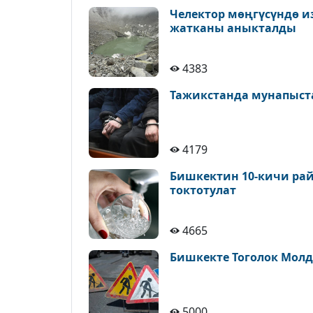
Челектор мөңгүсүндө и
жатканы аныкталды
4383
Тажикстанда мунапыст
4179
Бишкектин 10-кичи рай
токтотулат
4665
Бишкекте Тоголок Молд
5000