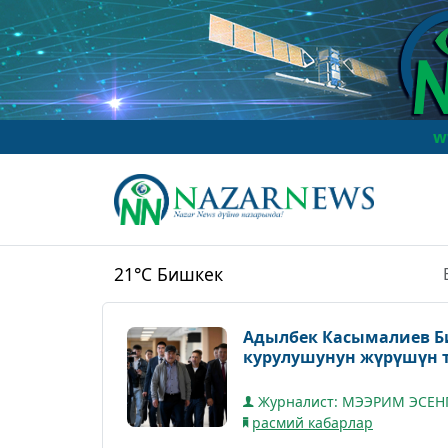
www.NazarNew
21°C
Бишкек
Адылбек Касымалиев Б
курулушунун жүрүшүн 
Журналист: МЭЭРИМ ЭСЕН
расмий кабарлар