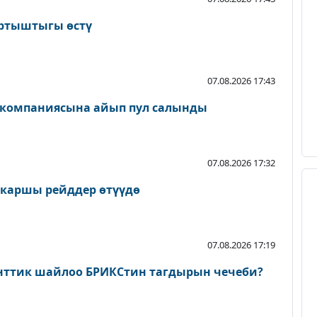
артыштыгы өстү
07.08.2026 17:43
 компаниясына айып пул салынды
07.08.2026 17:32
 каршы рейддер өтүүдө
07.08.2026 17:19
нттик шайлоо БРИКСтин тагдырын чечеби?