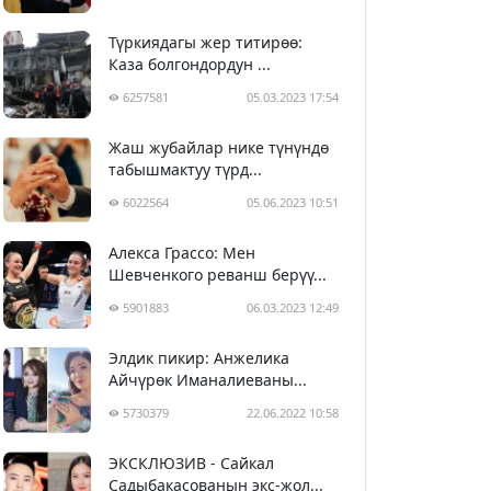
Түркиядагы жер титирөө:
Каза болгондордун ...
6257581
05.03.2023 17:54
Жаш жубайлар нике түнүндө
табышмактуу түрд...
6022564
05.06.2023 10:51
Алекса Грассо: Мен
Шевченкого реванш берүү...
5901883
06.03.2023 12:49
Элдик пикир: Анжелика
Айчүрөк Иманалиеваны...
5730379
22.06.2022 10:58
ЭКСКЛЮЗИВ - Сайкал
Садыбакасованын экс-жол...