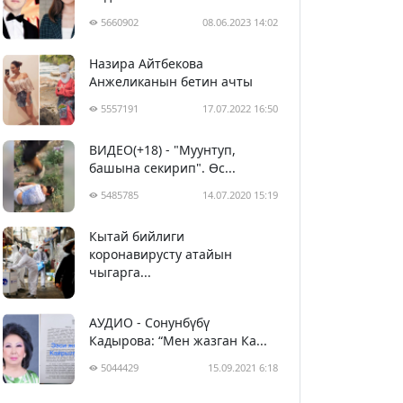
5660902
08.06.2023 14:02
Назира Айтбекова
Анжеликанын бетин ачты
5557191
17.07.2022 16:50
ВИДЕО(+18) - "Муунтуп,
башына секирип". Өс...
5485785
14.07.2020 15:19
Кытай бийлиги
5396578
29.02.2020 23:43
коронавирусту атайын
чыгарга...
АУДИО - Сонунбүбү
Кадырова: “Мен жазган Ка...
5044429
15.09.2021 6:18