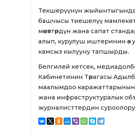
Текшерүүнүн жыйынтыгында
башчысы тиешелүү мамлекет
мөөнөттөрдүн жана сапат станда
алып, курулуш иштеринин өз
камсыз кылууну тапшырды.
Белгилей кетсек, медиадол
Кабинетинин Төрагасы Адыл
маалымдоо каражаттарынын ө
жана инфраструктуралык об
журналисттердин суроолору