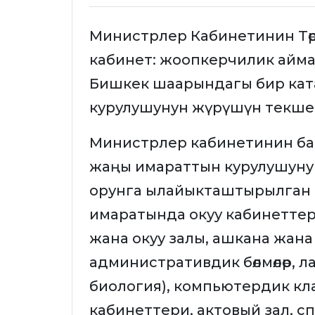
Министрлер Кабинетинин Тө
кабинет: жоопкерчилик айм
Бишкек шаарындагы бир кат
курулушунун жүрүшүн текше
Министрлер кабинетинин ба
жаңы имараттын курулушуну
орунга ылайыкташтырылган 
имаратында окуу кабинеттер
жана окуу залы, ашкана жана
административдик бөлмөлөр, л
биология), компьютердик кл
кабинеттери, актовый зал, с