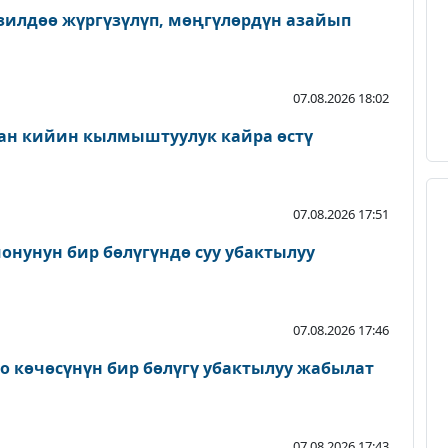
зилдөө жүргүзүлүп, мөңгүлөрдүн азайып
07.08.2026 18:02
ан кийин кылмыштуулук кайра өстү
07.08.2026 17:51
онунун бир бөлүгүндө суу убактылуу
07.08.2026 17:46
о көчөсүнүн бир бөлүгү убактылуу жабылат
07.08.2026 17:43