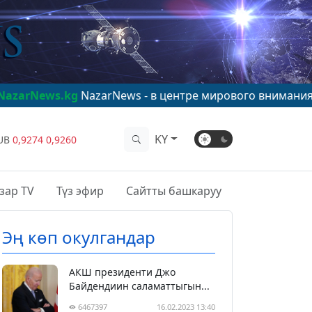
g
NazarNews - в центре мирового внимания!
www.Nazar
KY
UB
0,9274
0,9260
зар TV
Түз эфир
Сайтты башкаруу
Эң көп окулгандар
АКШ президенти Джо
Байдендиин саламаттыгын...
6467397
16.02.2023 13:40