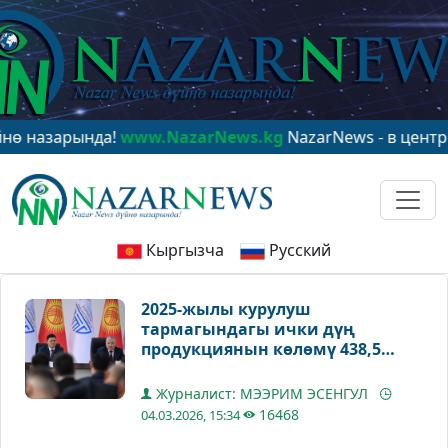
рында!
www.NazarNews.kg
NazarNews - в центре миров
Кыргызча
Русский
2025-жылы курулуш
тармагындагы ички дүң
продукциянын көлөмү 438,5
миллиард сомду түздү
Журналист: МЭЭРИМ ЭСЕНГУЛ
16468
04.03.2026, 15:34