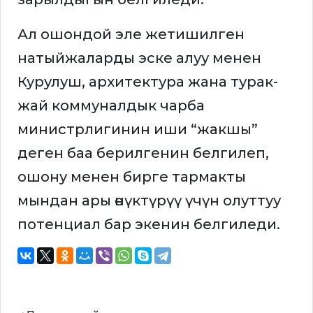
Ал ошондой эле жетишилген
натыйжаларды эске алуу менен
Курулуш, архитектура жана турак-
жай коммуналдык чарба
министрлигинин иши “жакшы”
деген баа берилгенин белгилеп,
ошону менен бирге тармакты
мындан ары өнүктүрүү үчүн олуттуу
потенциал бар экенин белгиледи.