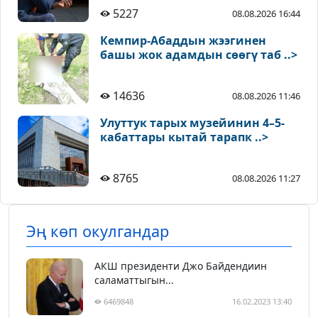
5227
08.08.2026 16:44
Кемпир-Абаддын жээгинен
башы жок адамдын сөөгү таб ..>
14636
08.08.2026 11:46
Улуттук тарых музейинин 4–5-
кабаттары кытай тарапк ..>
8765
08.08.2026 11:27
Эң көп окулгандар
АКШ президенти Джо Байдендиин
саламаттыгын...
6469848
16.02.2023 13:40