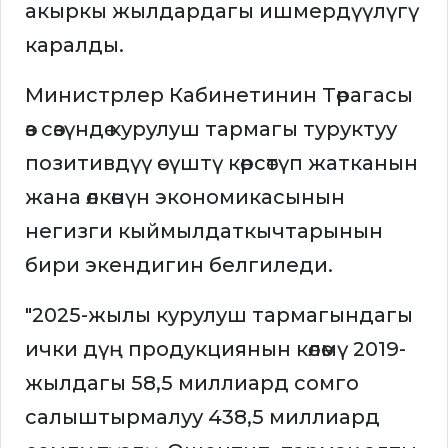
акыркы жылдардагы ишмердүүлүгү
каралды.
Министрлер Кабинетинин Төрагасы
өз сөзүндө курулуш тармагы туруктуу
позитивдүү өсүштү көрсөтүп жатканын
жана өлкөнүн экономикасынын
негизги кыймылдаткычтарынын
бири экендигин белгиледи.
"2025-жылы курулуш тармагындагы
ички дүң продукциянын көлөмү 2019-
жылдагы 58,5 миллиард сомго
салыштырмалуу 438,5 миллиард