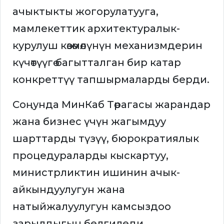
ачыктыкты жогорулатууга,
мамлекеттик архитектуралык-
курулуш көзөмөлүнүн механизмдерин
күчөтүүгө багытталган бир катар
конкреттүү тапшырмаларды берди.
Соңунда МинКаб Төрагасы жарандар
жана бизнес үчүн жагымдуу
шарттарды түзүү, бюрократиялык
процедураларды кыскартуу,
министрликтин ишинин ачык-
айкындуулугун жана
натыйжалуулугун камсыздоо
зарылдыгын белгиледи.