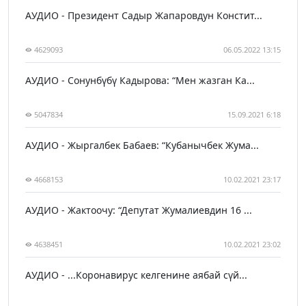
АУДИО - Президент Садыр Жапаровдун Констит...
4629093
06.05.2022 13:15
АУДИО - Сонунбүбү Кадырова: “Мен жазган Ка...
5047834
15.09.2021 6:18
АУДИО - Жыргалбек Бабаев: “Кубанычбек Жума...
4668153
10.02.2021 23:17
АУДИО - Жактоочу: “Депутат Жумалиевдин 16 ...
4638451
10.02.2021 23:02
АУДИО - ...Коронавирус келгенине аябай сүй...