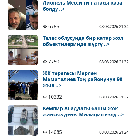
Лионель Мессинин атасы каза
болду ..>
6785
08.08.2026 21:34
Талас облусунда бир катар жол
объектилеринде жүргү ..>
7750
08.08.2026 21:32
ЖК төрагасы Марлен
Маматалиев Тоң районунун 90
жыл ..>
10332
08.08.2026 21:27
Кемпир-Абаддагы башы жок
жансыз дене: Милиция өздү ..>
14085
08.08.2026 21:24