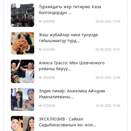
Түркиядагы жер титирөө: Каза
болгондордун ...
6260092
05.03.2023 17:54
Жаш жубайлар нике түнүндө
табышмактуу түрд...
6025384
05.06.2023 10:51
Алекса Грассо: Мен Шевченкого
реванш берүү...
5904294
06.03.2023 12:49
Элдик пикир: Анжелика Айчүрөк
Иманалиеваны...
5733024
22.06.2022 10:58
ЭКСКЛЮЗИВ - Сайкал
Садыбакасованын экс-жол...