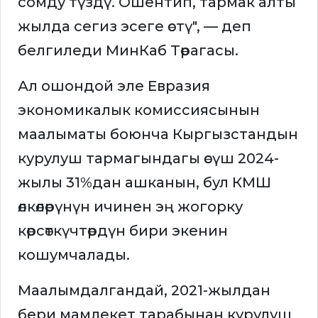
сомду түздү. Ошентип, тармак алты
жылда сегиз эсеге өстү", — деп
белгиледи МинКаб Төрагасы.
Ал ошондой эле Евразия
экономикалык комиссиясынын
маалыматы боюнча Кыргызстандын
курулуш тармагындагы өсүш 2024-
жылы 31%дан ашканын, бул КМШ
өлкөлөрүнүн ичинен эң жогорку
көрсөткүчтөрдүн бири экенин
кошумчалады.
Маалымдалгандай, 2021-жылдан
бери мамлекет тарабынан курулуш