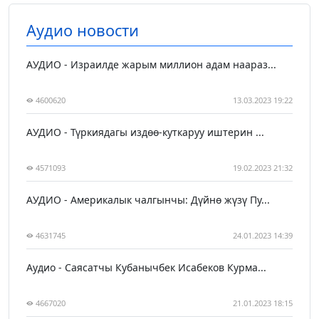
Аудио новости
АУДИО - Израилде жарым миллион адам наараз...
4600620
13.03.2023 19:22
АУДИО - Түркиядагы издөө-куткаруу иштерин ...
4571093
19.02.2023 21:32
АУДИО - Америкалык чалгынчы: Дүйнө жүзү Пу...
4631745
24.01.2023 14:39
Аудио - Саясатчы Кубанычбек Исабеков Курма...
4667020
21.01.2023 18:15