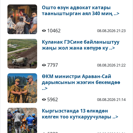
Ошто өзүн адвокат катары
тааныштырган аял 340 миң ..>
10462
08.08.2026 21:23
Куланак ГЭСине байланыштуу
жаңы жол жана көпүрө ку ..>
7797
08.08.2026 21:22
ӨКМ министри Араван-Сай
дарыясынын жээгин бекемдөө
..>
5962
08.08.2026 21:14
Кыргызстанда 13 өлкөдөн
келген тоо куткаруучулары ..>