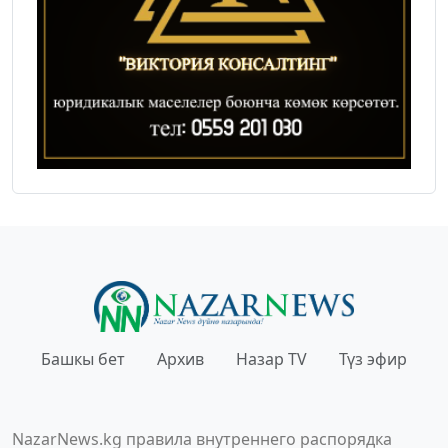
Башкы бет
Архив
Назар TV
Түз эфир
NazarNews.kg правила внутреннего распорядка