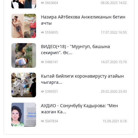
5663664
08.06.2023 14:02
Назира Айтбекова Анжеликанын бетин
ачты
5559655
17.07.2022 16:50
ВИДЕО(+18) - "Муунтуп, башына
секирип". Өс...
5488141
14.07.2020 15:19
Кытай бийлиги коронавирусту атайын
чыгарга...
5399351
29.02.2020 23:43
АУДИО - Сонунбүбү Кадырова: “Мен
жазган Ка...
5047834
15.09.2021 6:18