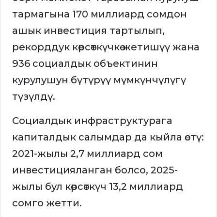
тармагына 170 миллиард сомдон
ашык инвестиция тартылып,
рекорддук көрсөткүчкө жетишүү жана
936 социалдык объектинин
курулушун бүтүрүү мүмкүнчүлүгү
түзүлдү.
Социалдык инфраструктурага
капиталдык салымдар да кыйла өстү:
2021-жылы 2,7 миллиард сом
инвестицияланган болсо, 2025-
жылы бул көрсөткүч 13,2 миллиард
сомго жетти.