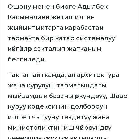
Ошону менен бирге Адылбек
Касымалиев жетишилген
жыйынтыктарга карабастан
тармакта бир катар системалуу
көйгөйлөр сакталып жатканын
белгиледи.
Тактап айтканда, ал архитектура
жана курулуш тармагындагы
мыйзамдык базаны өркүндөтүү, Шаар
куруу кодексинин долбоорун
иштеп чыгууну тездетүү жана
министрликтин иш чөйрөсүндөгү
ченемдик укуктук актыларды