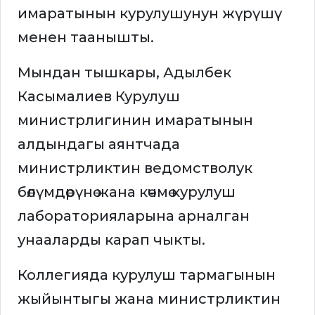
имаратынын курулушунун жүрүшү
менен таанышты.
Мындан тышкары, Адылбек
Касымалиев Курулуш
министрлигинин имаратынын
алдындагы аянтчада
министрликтин ведомстволук
бөлүмдөрүнө жана көчмө курулуш
лабораторияларына арналган
унааларды карап чыкты.
Коллегияда курулуш тармагынын
жыйынтыгы жана министрликтин