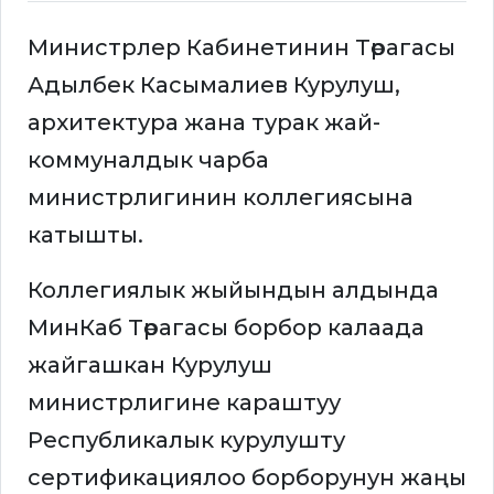
Министрлер Кабинетинин Төрагасы
Адылбек Касымалиев Курулуш,
архитектура жана турак жай-
коммуналдык чарба
министрлигинин коллегиясына
катышты.
Коллегиялык жыйындын алдында
МинКаб Төрагасы борбор калаада
жайгашкан Курулуш
министрлигине караштуу
Республикалык курулушту
сертификациялоо борборунун жаңы