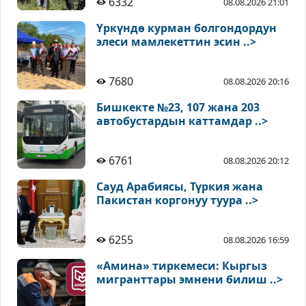
6332
08.08.2026 21:01
Үркүндө курман болгондордун
элеси мамлекеттин эсин ..>
7680
08.08.2026 20:16
Бишкекте №23, 107 жана 203
автобустардын каттамдар ..>
6761
08.08.2026 20:12
Сауд Арабиясы, Түркия жана
Пакистан коргонуу туура ..>
6255
08.08.2026 16:59
«Амина» тиркемеси: Кыргыз
мигранттары эмнени билиш ..>