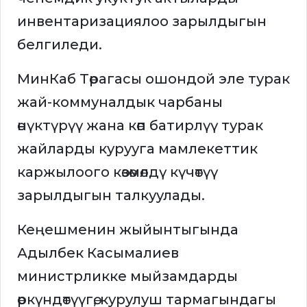
инвентаризациялоо зарылдыгын
белгиледи.
МинКаб Төрагасы ошондой эле турак
жай-коммуналдык чарбаны
өнүктүрүү жана көп батирлүү турак
жайларды курууга мамлекеттик
каржылоого көзөмөлдү күчөтүү
зарылдыгын талкуулады.
Кеңешменин жыйынтыгында
Адылбек Касымалиев
министрликке мыйзамдарды
өркүндөтүүгө, курулуш тармагындагы