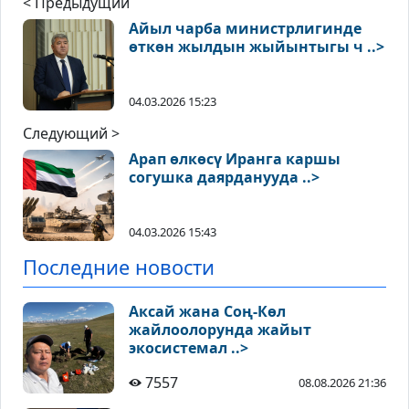
< Предыдущий
Айыл чарба министрлигинде
өткөн жылдын жыйынтыгы ч ..>
04.03.2026 15:23
Следующий >
Арап өлкөсү Иранга каршы
согушка даярданууда ..>
04.03.2026 15:43
Последние новости
Аксай жана Соң-Көл
жайлоолорунда жайыт
экосистемал ..>
7557
08.08.2026 21:36