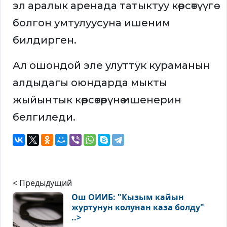
эл аралык аренада татыктуу көрсөтүүгө
болгон умтулуусуна ишеним
билдирген.
Ал ошондой эле улуттук кураманын
алдыдагы оюндарда мыкты
жыйынтык көрсөтөрүнө ишенерин
белгиледи.
< Предыдущий
Ош ОИИБ: "Кызым кайын
журтунун колунан каза болду"
..>