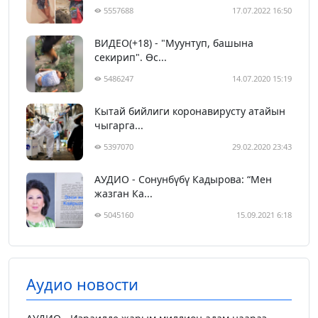
5557688
17.07.2022 16:50
ВИДЕО(+18) - "Муунтуп, башына
секирип". Өс...
5486247
14.07.2020 15:19
Кытай бийлиги коронавирусту атайын
чыгарга...
5397070
29.02.2020 23:43
АУДИО - Сонунбүбү Кадырова: “Мен
жазган Ка...
5045160
15.09.2021 6:18
Аудио новости