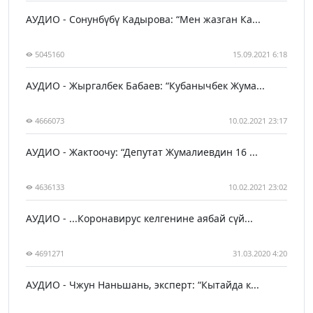
АУДИО - Сонунбүбү Кадырова: “Мен жазган Ка...
5045160
15.09.2021 6:18
АУДИО - Жыргалбек Бабаев: “Кубанычбек Жума...
4666073
10.02.2021 23:17
АУДИО - Жактоочу: “Депутат Жумалиевдин 16 ...
4636133
10.02.2021 23:02
АУДИО - ...Коронавирус келгенине аябай сүй...
4691271
31.03.2020 4:20
АУДИО - Чжун Наньшань, эксперт: “Кытайда к...