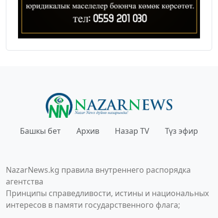
Башкы бет
Архив
Назар TV
Түз эфир
NazarNews.kg правила внутреннего распорядка
агентства
Принципы справедливости, истины и национальных
интересов в памяти государственного флага;