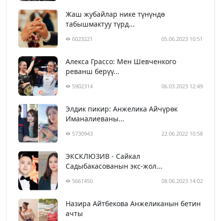
Жаш жубайлар нике түнүндө
табышмактуу түрд...
6023221
05.06.2023 10:51
Алекса Грассо: Мен Шевченкого
реванш берүү...
5902314
06.03.2023 12:49
Элдик пикир: Анжелика Айчүрөк
Иманалиеваны...
5730943
22.06.2022 10:58
ЭКСКЛЮЗИВ - Сайкал
Садыбакасованын экс-жол...
5661450
08.06.2023 14:02
Назира Айтбекова Анжеликанын бетин
ачты