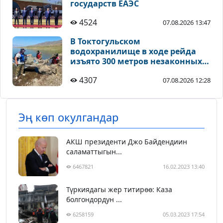
государств ЕАЭС
4524
07.08.2026 13:47
В Токтогульском
водохранилище в ходе рейда
изъято 300 метров незаконных
рыболовных сетей
4307
07.08.2026 12:28
Эң көп окулгандар
АКШ президенти Джо Байдендиин
саламаттыгын...
6467821
16.02.2023 13:40
Түркиядагы жер титирөө: Каза
болгондордун ...
6258159
05.03.2023 17:54