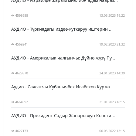
АУДИО - Израилде жарым миллион адам наараз...
4598688
13.03.2023 19:22
АУДИО - Түркиядагы издөө-куткаруу иштерин ...
4569241
19.02.2023 21:32
АУДИО - Америкалык чалгынчы: Дүйнө жүзү Пу...
4629870
24.01.2023 14:39
Аудио - Саясатчы Кубанычбек Исабеков Курма...
4664992
21.01.2023 18:15
АУДИО - Президент Садыр Жапаровдун Констит...
4627173
06.05.2022 13:15