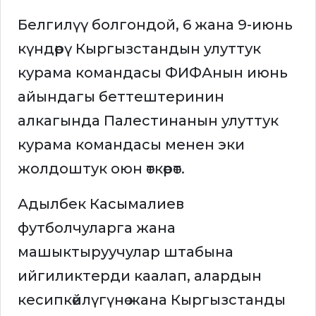
Белгилүү болгондой, 6 жана 9-июнь
күндөрү Кыргызстандын улуттук
курама командасы ФИФАнын июнь
айындагы беттештеринин
алкагында Палестинанын улуттук
курама командасы менен эки
жолдоштук оюн өткөрөт.
Адылбек Касымалиев
футболчуларга жана
машыктыруучулар штабына
ийгиликтерди каалап, алардын
кесипкөйлүгүнө жана Кыргызстанды