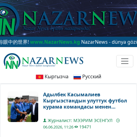
中的世界!
www.NazarNews.kg
NazarNews - dünya gözünüzd
Кыргызча
Русский
Адылбек Касымалиев
Кыргызстандын улуттук футбол
курама командасы менен
жолугушту
Журналист: МЭЭРИМ ЭСЕНГУЛ
19471
06.06.2026, 11:26