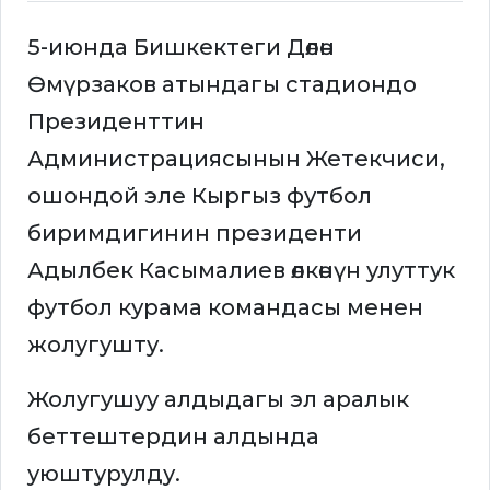
5-июнда Бишкектеги Дөлөн
Өмүрзаков атындагы стадиондо
Президенттин
Администрациясынын Жетекчиси,
ошондой эле Кыргыз футбол
биримдигинин президенти
Адылбек Касымалиев өлкөнүн улуттук
футбол курама командасы менен
жолугушту.
Жолугушуу алдыдагы эл аралык
беттештердин алдында
уюштурулду.