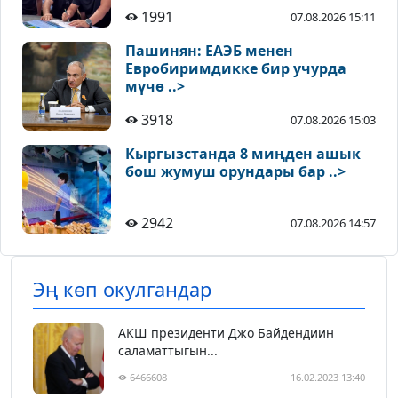
1991
07.08.2026 15:11
Пашинян: ЕАЭБ менен
Евробиримдикке бир учурда
мүчө ..>
3918
07.08.2026 15:03
Кыргызстанда 8 миңден ашык
бош жумуш орундары бар ..>
2942
07.08.2026 14:57
Эң көп окулгандар
АКШ президенти Джо Байдендиин
саламаттыгын...
6466608
16.02.2023 13:40