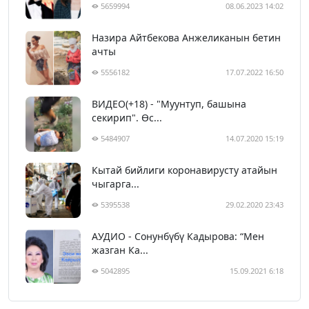
5659994
08.06.2023 14:02
Назира Айтбекова Анжеликанын бетин
ачты
5556182
17.07.2022 16:50
ВИДЕО(+18) - "Муунтуп, башына
секирип". Өс...
5484907
14.07.2020 15:19
Кытай бийлиги коронавирусту атайын
чыгарга...
5395538
29.02.2020 23:43
АУДИО - Сонунбүбү Кадырова: “Мен
жазган Ка...
5042895
15.09.2021 6:18