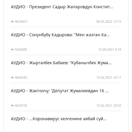
АУДИО - Президент Садыр Жапаровдун Констит...
4625823
06.05.2022 13:15
АУДИО - Сонунбүбү Кадырова: “Мен жазган Ка...
5042895
15.09.2021 6:18
АУДИО - Жыргалбек Бабаев: “Кубанычбек Жума...
4664542
10.02.2021 23:17
АУДИО - Жактоочу: “Депутат Жумалиевдин 16 ...
4634725
10.02.2021 23:02
АУДИО - ...Коронавирус келгенине аябай сүй...