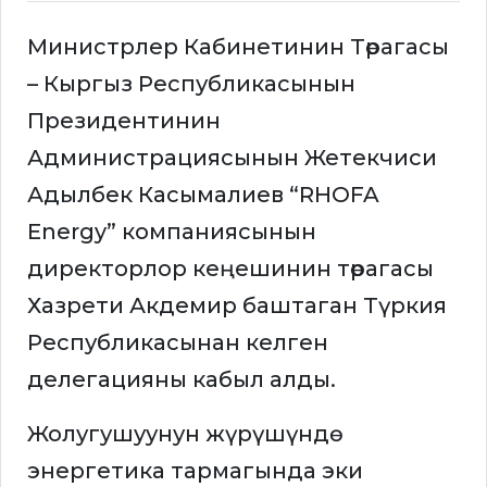
Министрлер Кабинетинин Төрагасы
– Кыргыз Республикасынын
Президентинин
Администрациясынын Жетекчиси
Адылбек Касымалиев “RHOFA
Energy” компаниясынын
директорлор кеңешинин төрагасы
Хазрети Акдемир баштаган Түркия
Республикасынан келген
делегацияны кабыл алды.
Жолугушуунун жүрүшүндө
энергетика тармагында эки