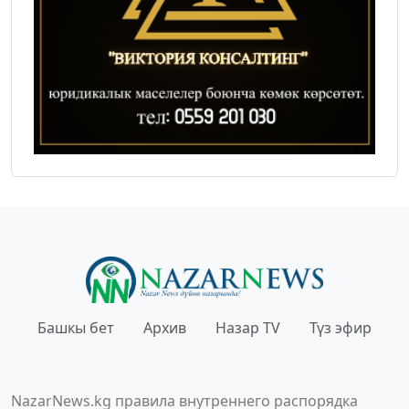
Башкы бет
Архив
Назар TV
Түз эфир
NazarNews.kg правила внутреннего распорядка