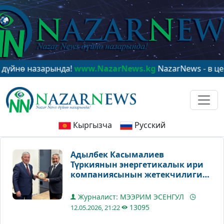
назарында!
www.NazarNews.kg
NazarNews - в центре м
Кыргызча
Русский
Адылбек Касымалиев
Түркиянын энергетикалык ири
компаниясынын жетекчилиги
менен кызматташуу
маселелерин талкуулады
Журналист: МЭЭРИМ ЭСЕНГУЛ
13095
12.05.2026, 21:22