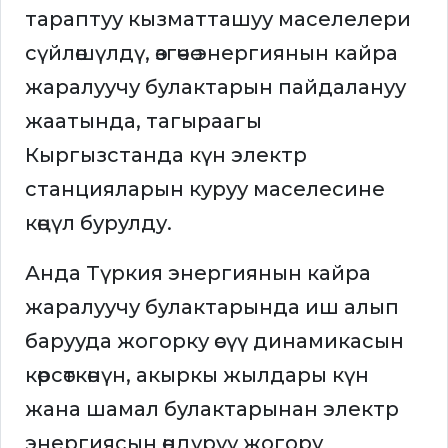
тараптуу кызматташуу маселелери
сүйлөшүлдү, өзгөчө энергиянын кайра
жаралуучу булактарын пайдалануу
жаатында, тагыраагы
Кыргызстанда күн электр
станцияларын куруу маселесине
көңүл бурулду.
Анда Түркия энергиянын кайра
жаралуучу булактарында иш алып
барууда жогорку өсүү динамикасын
көрсөткөнүн, акыркы жылдары күн
жана шамал булактарынан электр
энергиясын өндүрүү жогору