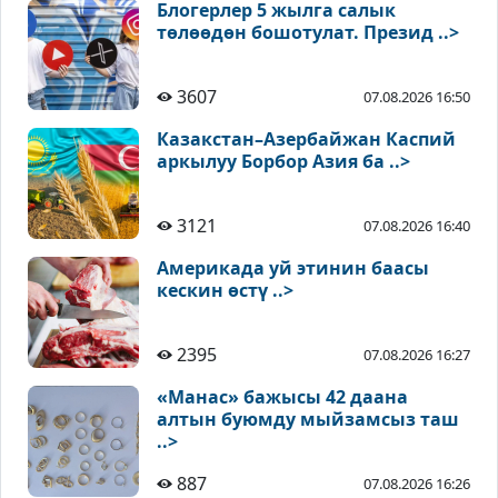
Блогерлер 5 жылга салык
төлөөдөн бошотулат. Презид ..>
3607
07.08.2026 16:50
Казакстан–Азербайжан Каспий
аркылуу Борбор Азия ба ..>
3121
07.08.2026 16:40
Америкада уй этинин баасы
кескин өстү ..>
2395
07.08.2026 16:27
«Манас» бажысы 42 даана
алтын буюмду мыйзамсыз таш
..>
887
07.08.2026 16:26