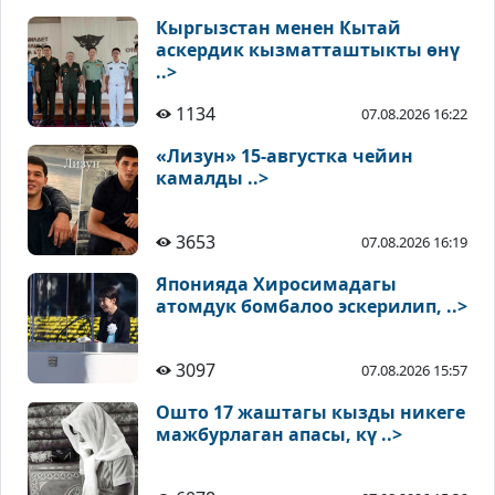
Кыргызстан менен Кытай
аскердик кызматташтыкты өнү
..>
1134
07.08.2026 16:22
«Лизун» 15-августка чейин
камалды ..>
3653
07.08.2026 16:19
Японияда Хиросимадагы
атомдук бомбалоо эскерилип, ..>
3097
07.08.2026 15:57
Ошто 17 жаштагы кызды никеге
мажбурлаган апасы, кү ..>