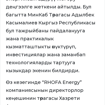
деңгээлге жеткени айтылды. Бул
багытта МинКаб Төрагасы Адылбек
Касымалиев Кыргыз Республикасы
бул тажрыйбаны пайдаланууга
жана практикалык
кызматташтыкты өнүктүрүп,
инвестициялар жана заманбап
технологияларды тартууга
кызыкдар экенин билдирди.
Өз кезегинде “RHOFA Energy”
компаниясынын директорлор
кеңешинин төрагасы Хазрети