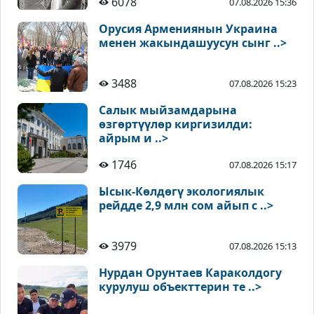
6078
07.08.2026 15:36
Орусия Армениянын Украина
менен жакындашуусун сынг ..>
3488
07.08.2026 15:23
Салык мыйзамдарына
өзгөртүүлөр киргизилди:
айрым и ..>
1746
07.08.2026 15:17
Ысык-Көлдөгү экологиялык
рейдде 2,9 млн сом айып с ..>
3979
07.08.2026 15:13
Нурдан Орунтаев Караколдогу
курулуш объекттерин те ..>