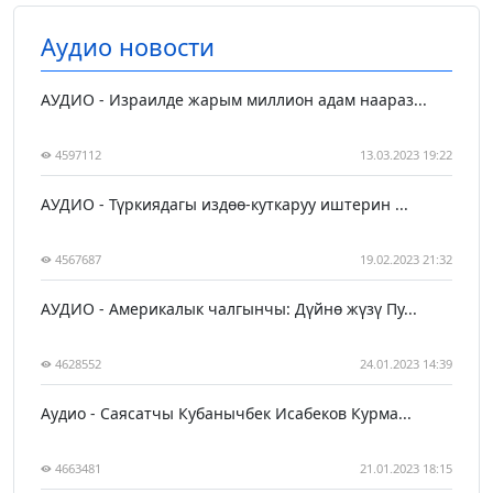
Аудио новости
АУДИО - Израилде жарым миллион адам наараз...
4597112
13.03.2023 19:22
АУДИО - Түркиядагы издөө-куткаруу иштерин ...
4567687
19.02.2023 21:32
АУДИО - Америкалык чалгынчы: Дүйнө жүзү Пу...
4628552
24.01.2023 14:39
Аудио - Саясатчы Кубанычбек Исабеков Курма...
4663481
21.01.2023 18:15