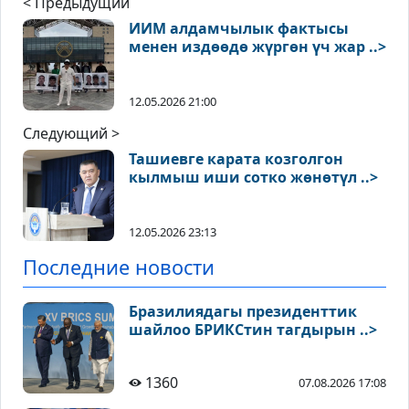
< Предыдущий
ИИМ алдамчылык фактысы
менен издөөдө жүргөн үч жар ..>
12.05.2026 21:00
Следующий >
Ташиевге карата козголгон
кылмыш иши сотко жөнөтүл ..>
12.05.2026 23:13
Последние новости
Бразилиядагы президенттик
шайлоо БРИКСтин тагдырын ..>
1360
07.08.2026 17:08