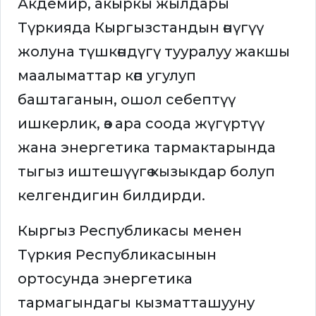
Акдемир, акыркы жылдары
Түркияда Кыргызстандын өнүгүү
жолуна түшкөндүгү тууралуу жакшы
маалыматтар көп угулуп
баштаганын, ошол себептүү
ишкерлик, өз ара соода жүгүртүү
жана энергетика тармактарында
тыгыз иштешүүгө кызыкдар болуп
келгендигин билдирди.
Кыргыз Республикасы менен
Түркия Республикасынын
ортосунда энергетика
тармагындагы кызматташууну