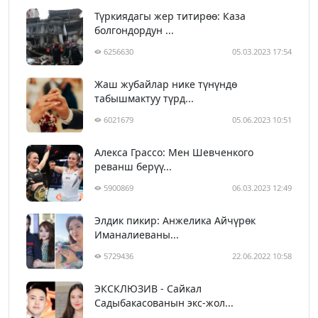
Түркиядагы жер титирөө: Каза
болгондордун ...
6256630
05.03.2023 17:54
Жаш жубайлар нике түнүндө
табышмактуу түрд...
6021679
05.06.2023 10:51
Алекса Грассо: Мен Шевченкого
реванш берүү...
5900869
06.03.2023 12:49
Элдик пикир: Анжелика Айчүрөк
Иманалиеваны...
5729436
22.06.2022 10:58
ЭКСКЛЮЗИВ - Сайкал
Садыбакасованын экс-жол...