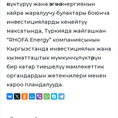
өнүктүрүү жана өзгөчө энергиянын
кайра жаралуучу булактары боюнча
инвестицияларды кеңейтүү
максатында, Түркияда жайгашкан
“RHOFA Energy” компаниясынын
Кыргызстанда инвестициялык жана
кызматташтык мүмкүнчүлүктөрүн
бир катар тиешелүү мамлекеттик
органдардын жетекчилери менен
кароо пландалууда.