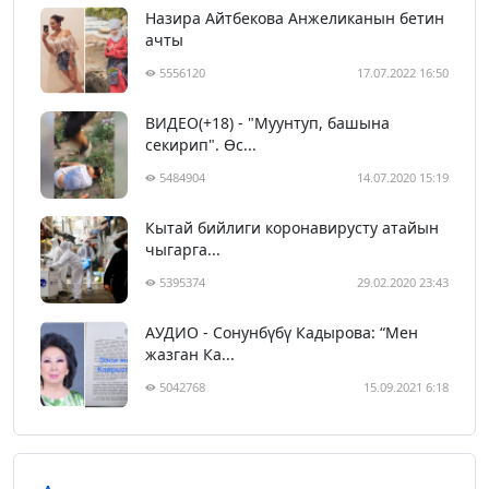
Назира Айтбекова Анжеликанын бетин
ачты
5556120
17.07.2022 16:50
ВИДЕО(+18) - "Муунтуп, башына
секирип". Өс...
5484904
14.07.2020 15:19
Кытай бийлиги коронавирусту атайын
чыгарга...
5395374
29.02.2020 23:43
АУДИО - Сонунбүбү Кадырова: “Мен
жазган Ка...
5042768
15.09.2021 6:18