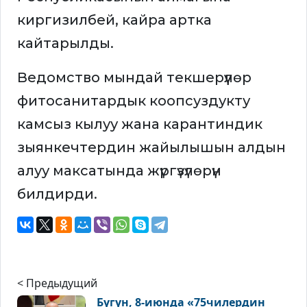
киргизилбей, кайра артка
кайтарылды.
Ведомство мындай текшерүүлөр
фитосанитардык коопсуздукту
камсыз кылуу жана карантиндик
зыянкечтердин жайылышын алдын
алуу максатында жүргүзүлөрүн
билдирди.
< Предыдущий
Бүгүн, 8-июнда «75чилердин