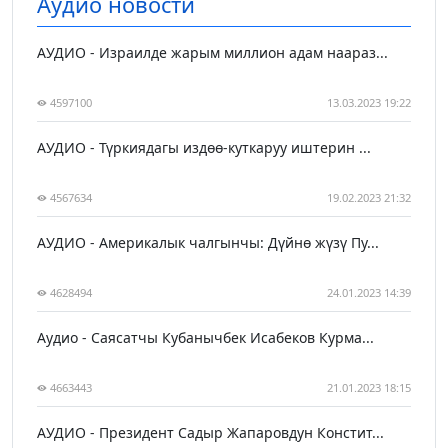
Аудио новости
АУДИО - Израилде жарым миллион адам наараз...
4597100
13.03.2023 19:22
АУДИО - Түркиядагы издөө-куткаруу иштерин ...
4567634
19.02.2023 21:32
АУДИО - Америкалык чалгынчы: Дүйнө жүзү Пу...
4628494
24.01.2023 14:39
Аудио - Саясатчы Кубанычбек Исабеков Курма...
4663443
21.01.2023 18:15
АУДИО - Президент Садыр Жапаровдун Констит...