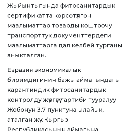
Жыйынтыгында фитосанитардык
сертификатта көрсөтүлгөн
маалыматтар товарды коштоочу
транспорттук документтердеги
маалыматтарга дал келбей турганы
аныкталган.
Евразия экономикалык
биримдигинин бажы аймагындагы
карантиндик фитосанитардык
контролду жүргүзүү тартиби тууралуу
Жобонун 3.7-пунктуна ылайык,
аталган жүк Кыргыз
Республикасынын аймагына