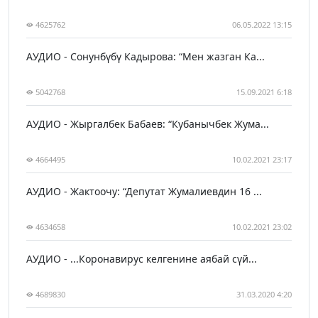
4625762
06.05.2022 13:15
АУДИО - Сонунбүбү Кадырова: “Мен жазган Ка...
5042768
15.09.2021 6:18
АУДИО - Жыргалбек Бабаев: “Кубанычбек Жума...
4664495
10.02.2021 23:17
АУДИО - Жактоочу: “Депутат Жумалиевдин 16 ...
4634658
10.02.2021 23:02
АУДИО - ...Коронавирус келгенине аябай сүй...
4689830
31.03.2020 4:20