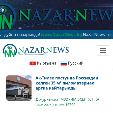
ө назарында!
www.NazarNews.kg
NazarNews - в центре
Кыргызча
Русский
Ак-Тилек постунда Россиядан
келген 35 м³ пиломатериал
артка кайтарылды
Журналист: МЭЭРИМ ЭСЕНГУЛ
16700
08.06.2026, 11:10