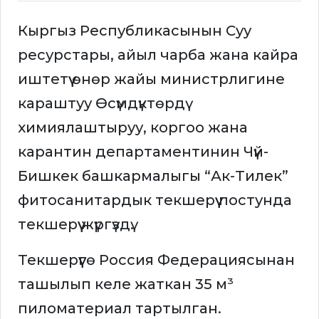
Кыргыз Республикасынын Суу
ресурстары, айыл чарба жана кайра
иштетүү өнөр жайы министрлигине
караштуу Өсүмдүктөрдү
химиялаштыруу, коргоо жана
карантин департаментинин Чүй-
Бишкек башкармалыгы “Ак-Тилек”
фитосанитардык текшерүү постунда
текшерүү жүргүздү.
Текшерүүгө Россия Федерациясынан
ташылып келе жаткан 35 м³
пиломатериал тартылган.