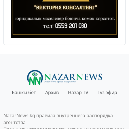
Башкы бет
Архив
Назар TV
Түз эфир
NazarNews.kg правила внутреннего распорядка
агентства