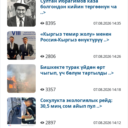
Султан Ибрагимов каза
болгондон кийин тергөөнүн ча
..>
8395
07.08.2026 14:35
«Кыргыз темир жолу» менен
Россия-Кыргыз өнүктүрүү ..>
2806
07.08.2026 14:26
Бишкекте турак үйдөн өрт
чыгып, үч бөлүм тартылды ..>
3357
07.08.2026 14:18
Сокулукта экологиялык рейд:
30,5 миң сом айып пул ..>
2897
07.08.2026 14:12