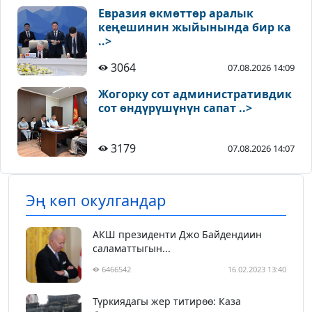
Евразия өкмөттөр аралык
кеңешинин жыйынында бир ка
..>
3064
07.08.2026 14:09
Жогорку сот административдик
сот өндүрүшүнүн сапат ..>
3179
07.08.2026 14:07
Эң көп окулгандар
АКШ президенти Джо Байдендиин
саламаттыгын...
6466542
16.02.2023 13:40
Түркиядагы жер титирөө: Каза