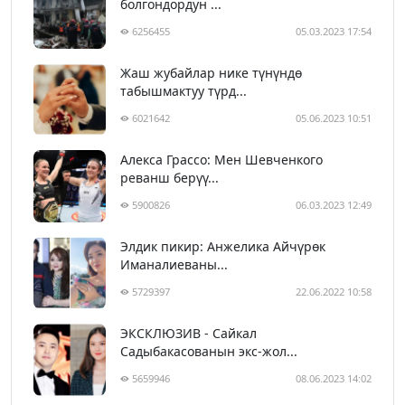
болгондордун ...
6256455
05.03.2023 17:54
Жаш жубайлар нике түнүндө
табышмактуу түрд...
6021642
05.06.2023 10:51
Алекса Грассо: Мен Шевченкого
реванш берүү...
5900826
06.03.2023 12:49
Элдик пикир: Анжелика Айчүрөк
Иманалиеваны...
5729397
22.06.2022 10:58
ЭКСКЛЮЗИВ - Сайкал
Садыбакасованын экс-жол...
5659946
08.06.2023 14:02