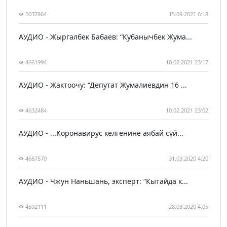
5037864
15.09.2021 6:18
АУДИО - Жыргалбек Бабаев: “Кубанычбек Жума...
4661994
10.02.2021 23:17
АУДИО - Жактоочу: “Депутат Жумалиевдин 16 ...
4632484
10.02.2021 23:02
АУДИО - ...Коронавирус келгенине аябай сүй...
4687570
31.03.2020 4:20
АУДИО - Чжун Наньшань, эксперт: “Кытайда к...
4592111
28.03.2020 4:05