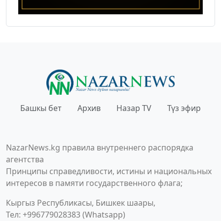
Башкы бет
Архив
Назар TV
Түз эфир
NazarNews.kg правила внутреннего распорядка
агентства
Принципы справедливости, истины и национальных
интересов в памяти государственного флага;
Кыргыз Республикасы, Бишкек шаары,
Тел: +996779028383 (Whatsapp)