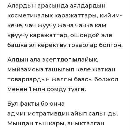
Алардын арасында аялдардын
косметикалык каражаттары, кийим-
кече, чач жуучу жана чачка кам
көрүүчү каражаттар, ошондой эле
башка эл керектөөчү товарлар болгон.
Алдын ала эсептөөлөргө ылайык,
мыйзамсыз ташылып келе жаткан
товарлардын жалпы баасы болжол
менен 1 млн сомду түзгөн.
Бул факты боюнча
административдик айып салынды.
Мындан тышкары, аныкталган