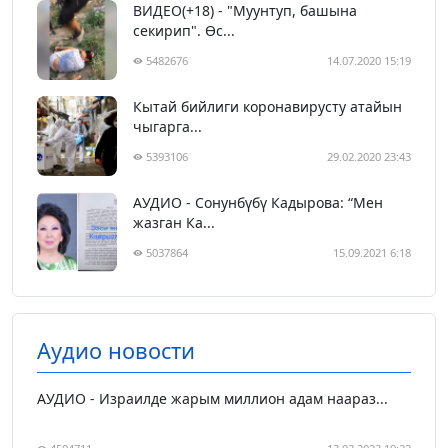
ВИДЕО(+18) - "Муунтуп, башына
секирип". Өс...
5482676
14.07.2020 15:19
Кытай бийлиги коронавирусту атайын
чыгарга...
5393106
29.02.2020 23:43
АУДИО - Сонунбүбү Кадырова: “Мен
жазган Ка...
5037864
15.09.2021 6:18
Аудио новости
АУДИО - Израилде жарым миллион адам наараз...