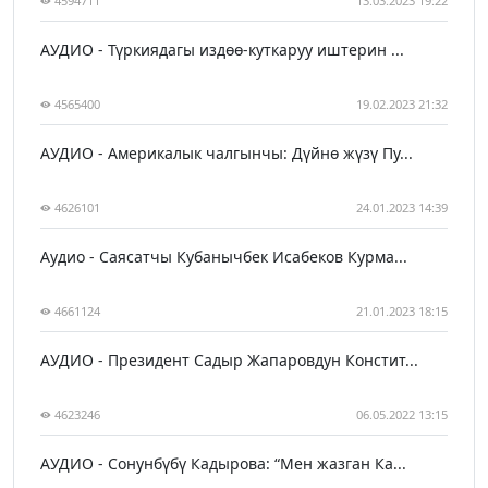
4594711
13.03.2023 19:22
АУДИО - Түркиядагы издөө-куткаруу иштерин ...
4565400
19.02.2023 21:32
АУДИО - Америкалык чалгынчы: Дүйнө жүзү Пу...
4626101
24.01.2023 14:39
Аудио - Саясатчы Кубанычбек Исабеков Курма...
4661124
21.01.2023 18:15
АУДИО - Президент Садыр Жапаровдун Констит...
4623246
06.05.2022 13:15
АУДИО - Сонунбүбү Кадырова: “Мен жазган Ка...