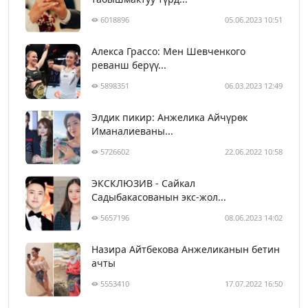
6018896
05.06.2023 10:51
Алекса Грассо: Мен Шевченкого
реванш берүү...
5898351
06.03.2023 12:49
Элдик пикир: Анжелика Айчүрөк
Иманалиеваны...
5726602
22.06.2022 10:58
ЭКСКЛЮЗИВ - Сайкал
Садыбакасованын экс-жол...
5657196
08.06.2023 14:02
Назира Айтбекова Анжеликанын бетин
ачты
5553410
17.07.2022 16:50