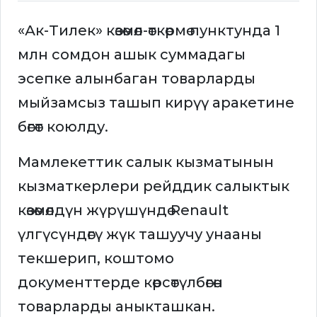
«Ак-Тилек» көзөмөл-өткөрмө пунктунда 1
млн сомдон ашык суммадагы
эсепке алынбаган товарларды
мыйзамсыз ташып кирүү аракетине
бөгөт коюлду.
Мамлекеттик салык кызматынын
кызматкерлери рейддик салыктык
көзөмөлдүн жүрүшүндө Renault
үлгүсүндөгү жүк ташуучу унааны
текшерип, коштомо
документтерде көрсөтүлбөгөн
товарларды аныкташкан.