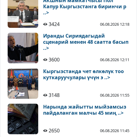
АКШнын мамкатчысы Пол
Капур Кыргызстанга биринчи р
..>
3424
06.08.2026 12:18
Иранды Сириядагыдай
сценарий менен 48 саатта басып
..>
3600
06.08.2026 12:11
Кыргызстанда чет өлкөлүк тоо
куткаруучулары үчүн э ..>
3148
06.08.2026 11:55
Нарында жайытты мыйзамсыз
пайдаланган малчы 45 миң ..>
2650
06.08.2026 11:45