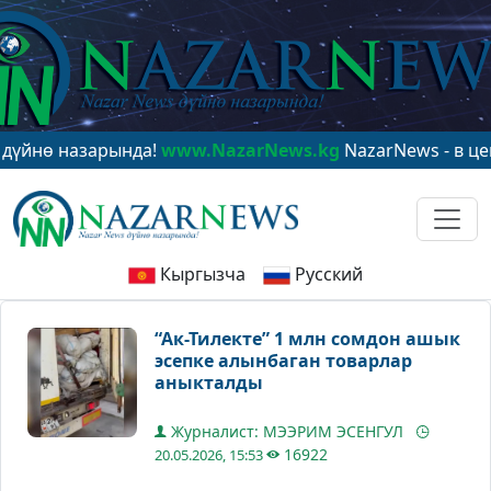
 назарында!
www.NazarNews.kg
NazarNews - в центре м
Кыргызча
Русский
“Ак-Тилекте” 1 млн сомдон ашык
эсепке алынбаган товарлар
аныкталды
Журналист: МЭЭРИМ ЭСЕНГУЛ
16922
20.05.2026, 15:53