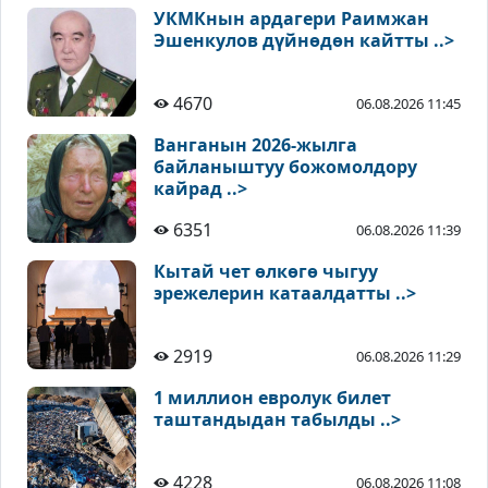
УКМКнын ардагери Раимжан
Эшенкулов дүйнөдөн кайтты ..>
4670
06.08.2026 11:45
Ванганын 2026-жылга
байланыштуу божомолдору
кайрад ..>
6351
06.08.2026 11:39
Кытай чет өлкөгө чыгуу
эрежелерин катаалдатты ..>
2919
06.08.2026 11:29
1 миллион евролук билет
таштандыдан табылды ..>
4228
06.08.2026 11:08