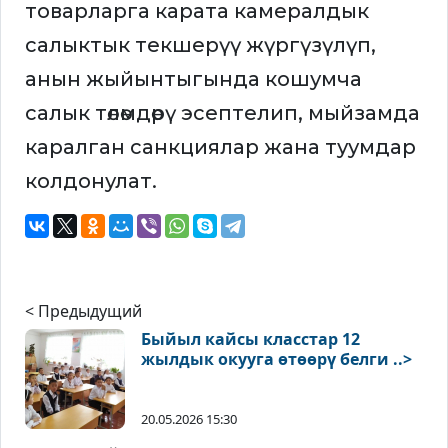
товарларга карата камералдык
салыктык текшерүү жүргүзүлүп,
анын жыйынтыгында кошумча
салык төлөмдөрү эсептелип, мыйзамда
каралган санкциялар жана туумдар
колдонулат.
< Предыдущий
Быйыл кайсы класстар 12
жылдык окууга өтөөрү белги ..>
20.05.2026 15:30