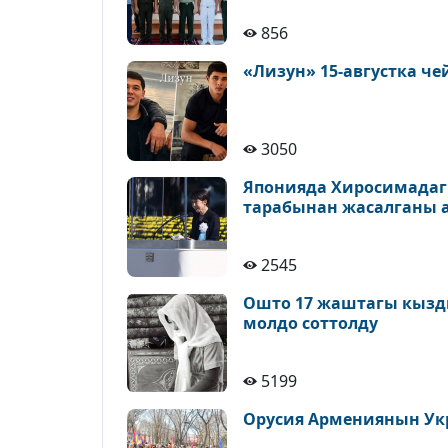
856
«Лизун» 15-августка ч
3050
Японияда Хиросимадаг
тарабынан жасалганы 
2545
Ошто 17 жаштагы кызды
молдо соттолду
5199
Орусия Армениянын Ук