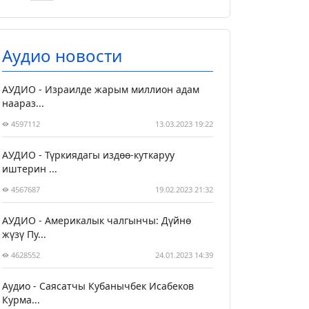
Аудио новости
АУДИО - Израилде жарым миллион адам
наараз...
4597112
13.03.2023 19:22
АУДИО - Түркиядагы издөө-куткаруу
иштерин ...
4567687
19.02.2023 21:32
АУДИО - Америкалык чалгынчы: Дүйнө
жүзү Пу...
4628552
24.01.2023 14:39
Аудио - Саясатчы Кубанычбек Исабеков
Курма...