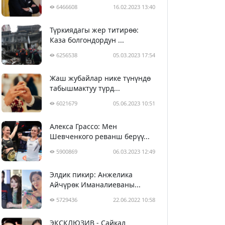
6466608
16.02.2023 13:40
Түркиядагы жер титирөө:
Каза болгондордун ...
6256538
05.03.2023 17:54
Жаш жубайлар нике түнүндө
табышмактуу түрд...
6021679
05.06.2023 10:51
Алекса Грассо: Мен
Шевченкого реванш берүү...
5900869
06.03.2023 12:49
Элдик пикир: Анжелика
Айчүрөк Иманалиеваны...
5729436
22.06.2022 10:58
ЭКСКЛЮЗИВ - Сайкал