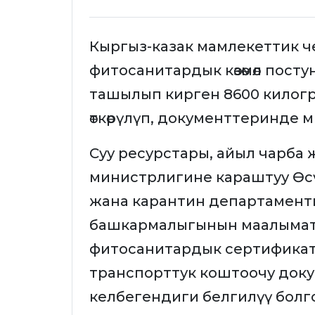
Кыргыз-казак мамлекеттик ч
фитосанитардык көзөмөл пост
ташылып кирген 8600 килог
өткөрүлүп, документтеринде 
Суу ресурстары, айыл чарба 
министрлигине караштуу Өсү
жана карантин департамент
башкармалыгынын маалымат
фитосанитардык сертифика
транспорттук коштоочу док
келбегендиги белгилүү болг