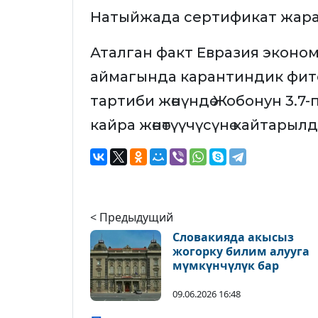
Натыйжада сертификат жара
Аталган факт Евразия экон
аймагында карантиндик фит
тартиби жөнүндө Жобонун 3.7
кайра жөнөтүүчүсүнө кайтарылд
< Предыдущий
Словакияда акысыз
жогорку билим алууга
мүмкүнчүлүк бар
09.06.2026 16:48