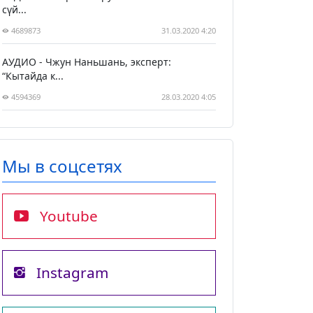
сүй...
4689873
31.03.2020 4:20
АУДИО - Чжун Наньшань, эксперт:
“Кытайда к...
4594369
28.03.2020 4:05
Мы в соцсетях
Youtube
Instagram