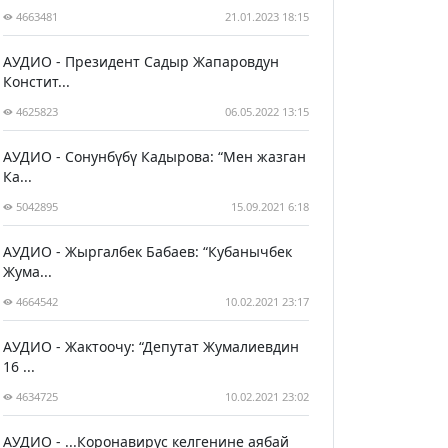
4663481
21.01.2023 18:15
АУДИО - Президент Садыр Жапаровдун
Констит...
4625823
06.05.2022 13:15
АУДИО - Сонунбүбү Кадырова: “Мен жазган
Ка...
5042895
15.09.2021 6:18
АУДИО - Жыргалбек Бабаев: “Кубанычбек
Жума...
4664542
10.02.2021 23:17
АУДИО - Жактоочу: “Депутат Жумалиевдин
16 ...
4634725
10.02.2021 23:02
АУДИО - ...Коронавирус келгенине аябай