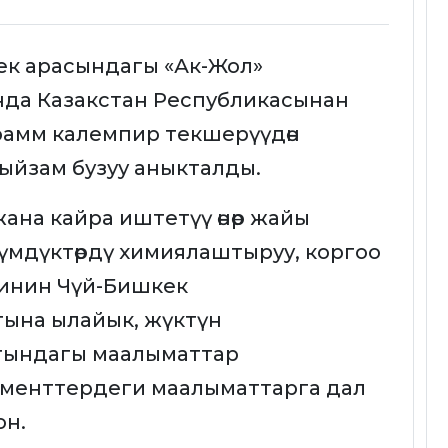
ек арасындагы «Ак-Жол»
унда Казакстан Республикасынан
рамм калемпир текшерүүдөн
мыйзам бузуу аныкталды.
жана кайра иштетүү өнөр жайы
мдүктөрдү химиялаштыруу, коргоо
инин Чүй-Бишкек
ына ылайык, жүктүн
тындагы маалыматтар
ументтердеги маалыматтарга дал
он.