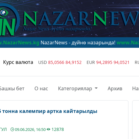
.kg
NazarNews - дүйнө назарында!
www.NazarNews.kg
N
Курс валюта
USD
85,0566
84,9152
EUR
94,2895
94,0521
R
Башкы бет
О нас
Категориялар
Архив
На
,6 тонна калемпир артка кайтарылды
ГУЛ
12878
09.06.2026, 16:50