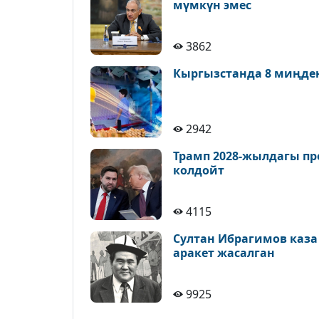
мүмкүн эмес
3862
Кыргызстанда 8 миңде
2942
Трамп 2028-жылдагы пр
колдойт
4115
Султан Ибрагимов каза
аракет жасалган
9925