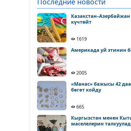
Последние новости
Казакстан–Азербайжан
күчтөйт
1619
Америкада уй этинин б
2005
«Манас» бажысы 42 да
бөгөт койду
665
Кыргызстан менен Кыт
маселелерин талкуула