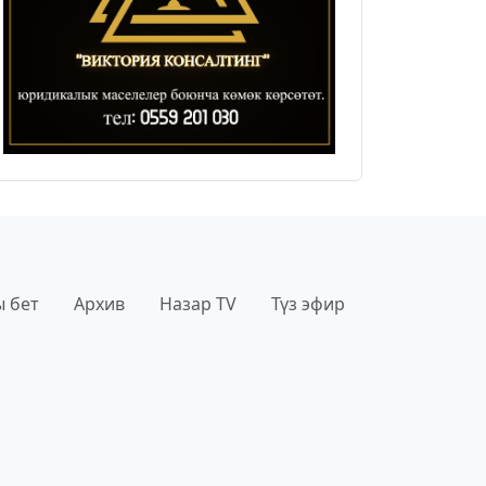
 бет
Архив
Назар TV
Түз эфир