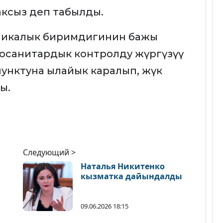
ксыз деп табылды.
омикалык биримдигинин бажы
осанитардык контролду жүргүзүү
-пунктуна ылайык каралып, жүк
ы.
Следующий >
Наталья Никитенко
кызматка дайындалды
09.06.2026 18:15