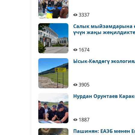
3337
Салык мыйзамдарына ө
үчүн жаңы жеңилдикте
1674
Ысык-Көлдөгү экология
3905
Нурдан Орунтаев Карак
1887
Пашинян: ЕАЭБ менен Е