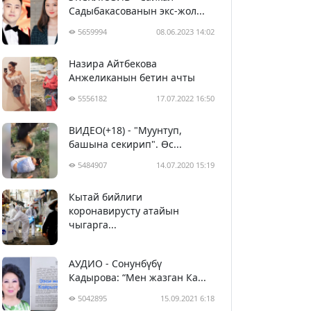
Садыбакасованын экс-жол...
5659994
08.06.2023 14:02
Назира Айтбекова
Анжеликанын бетин ачты
5556182
17.07.2022 16:50
ВИДЕО(+18) - "Муунтуп,
башына секирип". Өс...
5484907
14.07.2020 15:19
Кытай бийлиги
5395447
29.02.2020 23:43
коронавирусту атайын
чыгарга...
АУДИО - Сонунбүбү
Кадырова: “Мен жазган Ка...
5042895
15.09.2021 6:18