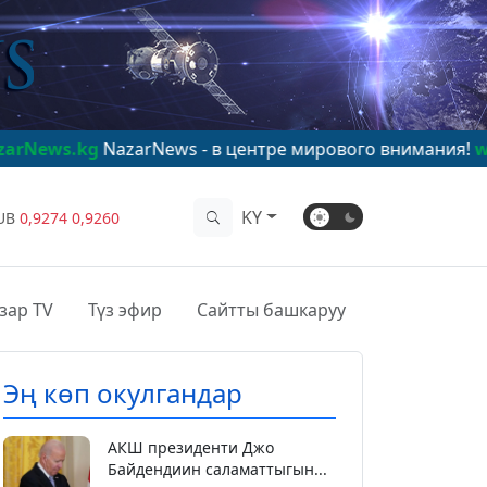
azarNews - в центре мирового внимания!
www.NazarNe
KY
UB
0,9274
0,9260
зар TV
Түз эфир
Сайтты башкаруу
Эң көп окулгандар
АКШ президенти Джо
Байдендиин саламаттыгын...