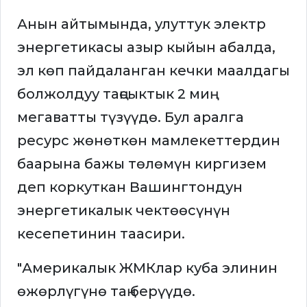
Анын айтымында, улуттук электр
энергетикасы азыр кыйын абалда,
эл көп пайдаланган кечки маалдагы
болжолдуу таңсыктык 2 миң
мегаватты түзүүдө. Бул аралга
ресурс жөнөткөн мамлекеттердин
баарына бажы төлөмүн киргизем
деп коркуткан Вашингтондун
энергетикалык чектөөсүнүн
кесепетинин таасири.
"Америкалык ЖМКлар куба элинин
өжөрлүгүнө таң берүүдө.