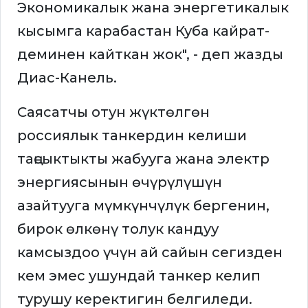
Экономикалык жана энергетикалык
кысымга карабастан Куба кайрат-
деминен кайткан жок", - деп жазды
Диас-Канель.
Саясатчы отун жүктөлгөн
россиялык танкердин келиши
таңсыктыкты жабууга жана электр
энергиясынын өчүрүлүшүн
азайтууга мүмкүнчүлүк бергенин,
бирок өлкөнү толук кандуу
камсыздоо үчүн ай сайын сегизден
кем эмес ушундай танкер келип
турушу керектигин белгиледи.