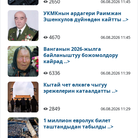
2650
06.08.2026 11:45
УКМКнын ардагери Раимжан
Эшенкулов дүйнөдөн кайтты ..>
4670
06.08.2026 11:45
Ванганын 2026-жылга
байланыштуу божомолдору
кайрад ..>
6336
06.08.2026 11:39
Кытай чет өлкөгө чыгуу
эрежелерин катаалдатты ..>
2849
06.08.2026 11:29
1 миллион евролук билет
таштандыдан табылды ..>