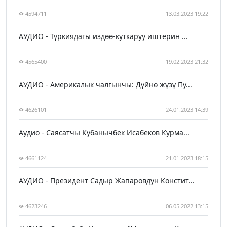
4594711
13.03.2023 19:22
АУДИО - Түркиядагы издөө-куткаруу иштерин ...
4565400
19.02.2023 21:32
АУДИО - Америкалык чалгынчы: Дүйнө жүзү Пу...
4626101
24.01.2023 14:39
Аудио - Саясатчы Кубанычбек Исабеков Курма...
4661124
21.01.2023 18:15
АУДИО - Президент Садыр Жапаровдун Констит...
4623246
06.05.2022 13:15