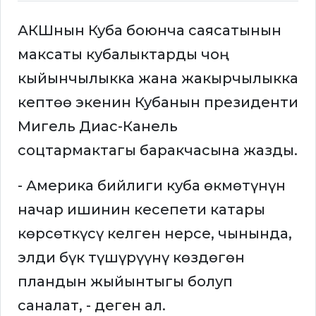
АКШнын Куба боюнча саясатынын
максаты кубалыктарды чоң
кыйынчылыкка жана жакырчылыкка
кептөө экенин Кубанын президенти
Мигель Диас-Канель
соцтармактагы баракчасына жазды.
- Америка бийлиги куба өкмөтүнүн
начар ишинин кесепети катары
көрсөткүсү келген нерсе, чынында,
элди бүк түшүрүүнү көздөгөн
пландын жыйынтыгы болуп
саналат, - деген ал.