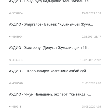
АУДИО - Сонунбүбү Кадырова: “Мен жазган Ка...
5037864
15.09.2021 6:18
АУДИО - Жыргалбек Бабаев: “Кубанычбек Жума...
4661994
10.02.2021 23:17
АУДИО - Жактоочу: “Депутат Жумалиевдин 16 ...
4632484
10.02.2021 23:02
АУДИО - ...Коронавирус келгенине аябай сүй...
4687570
31.03.2020 4:20
АУДИО - Чжун Наньшань, эксперт: “Кытайда к...
4592111
28.03.2020 4:05