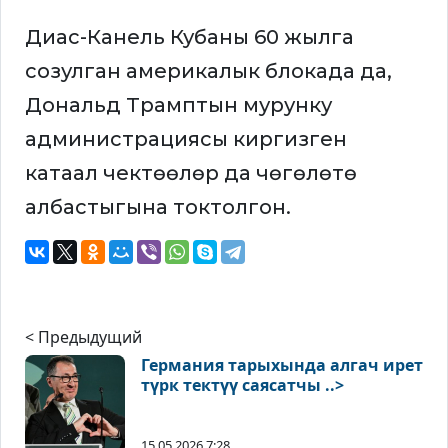
Диас-Канель Кубаны 60 жылга
созулган америкалык блокада да,
Дональд Трамптын мурунку
администрациясы киргизген
катаал чектөөлөр да чөгөлөтө
албастыгына токтолгон.
< Предыдущий
Германия тарыхында алгач ирет
түрк тектүү саясатчы ..>
15.05.2026 7:28