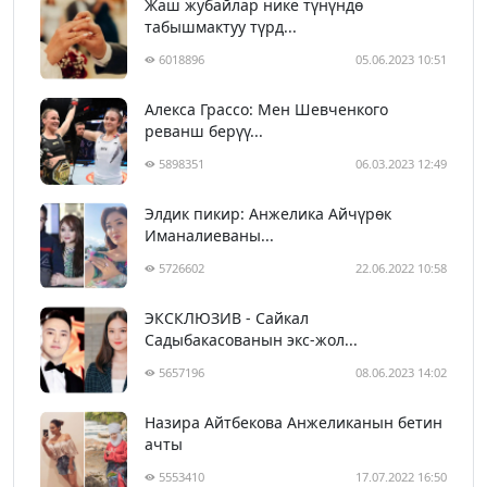
Жаш жубайлар нике түнүндө
табышмактуу түрд...
6018896
05.06.2023 10:51
Алекса Грассо: Мен Шевченкого
реванш берүү...
5898351
06.03.2023 12:49
Элдик пикир: Анжелика Айчүрөк
Иманалиеваны...
5726602
22.06.2022 10:58
ЭКСКЛЮЗИВ - Сайкал
Садыбакасованын экс-жол...
5657196
08.06.2023 14:02
Назира Айтбекова Анжеликанын бетин
ачты
5553410
17.07.2022 16:50