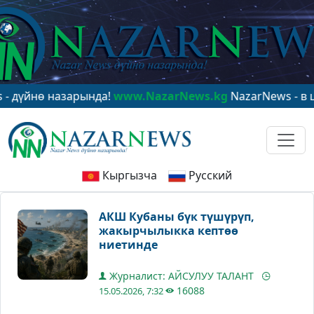
ө назарында!
www.NazarNews.kg
NazarNews - в центре
Кыргызча
Русский
АКШ Кубаны бүк түшүрүп,
жакырчылыкка кептөө
ниетинде
Журналист: АЙСУЛУУ ТАЛАНТ
16088
15.05.2026, 7:32