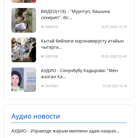
ВИДЕО(+18) - "Муунтуп, башына
секирип". Өс...
5482676
14.07.2020 15:19
Кытай бийлиги коронавирусту атайын
чыгарга...
5393106
29.02.2020 23:43
АУДИО - Сонунбүбү Кадырова: “Мен
жазган Ка...
5037864
15.09.2021 6:18
Аудио новости
АУДИО - Израилде жарым миллион адам наараз...