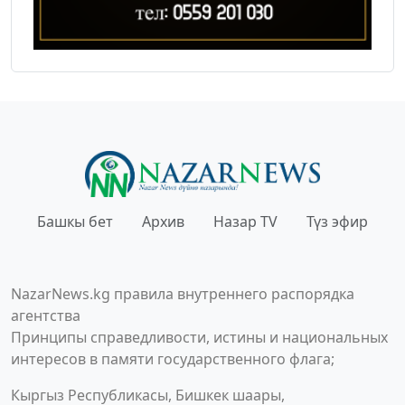
Башкы бет
Архив
Назар TV
Түз эфир
NazarNews.kg правила внутреннего распорядка
агентства
Принципы справедливости, истины и национальных
интересов в памяти государственного флага;
Кыргыз Республикасы, Бишкек шаары,