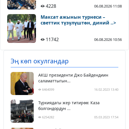
4228
06.08.2026 11:08
Максат ажынын турнеси –
светтик түзүлүштөн, диний ..>
11742
06.08.2026 10:56
Эң көп окулгандар
АКШ президенти Джо Байдендиин
саламаттыгын...
6464099
16.02.2023 13:40
Түркиядагы жер титирөө: Каза
болгондордун ...
6254282
05.03.2023 17:54