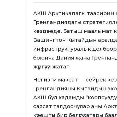
АКШ Арктикадагы таасирин кү
Гренландиядагы стратегиялы
көздөөдө. Батыш маалымат 
Вашингтон Кытайдын аралда
инфраструктуралык долбоорл
боюнча Дания жана Гренланд
жүргүзүп жатат.
Негизги максат — сейрек кезд
Гренландияны Кытайдын эко
АКШ бул кадамды “коопсуздук
саясат талдоочулар аны Аркт
күрөштүн бир бөлүгү катары ба