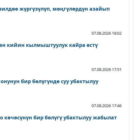
зилдөө жүргүзүлүп, мөңгүлөрдүн азайып
07.08.2026 18:02
ан кийин кылмыштуулук кайра өстү
07.08.2026 17:51
онунун бир бөлүгүндө суу убактылуу
07.08.2026 17:46
о көчөсүнүн бир бөлүгү убактылуу жабылат