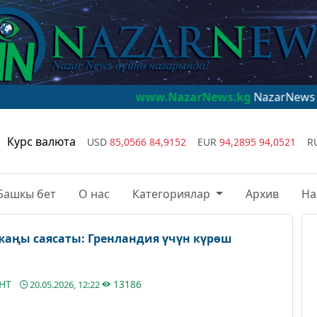
www.NazarNews.kg
NazarNews - дүйнө наз
Курс валюта
USD
85,0566
84,9152
EUR
94,2895
94,0521
R
Башкы бет
О нас
Категориялар
Архив
На
аңы саясаты: Гренландия үчүн күрөш
АНТ
13186
20.05.2026, 12:22