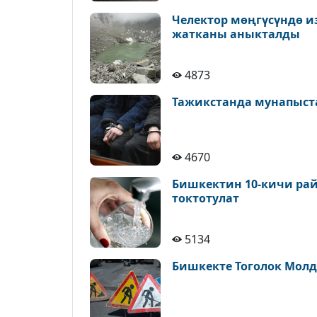
Челектор мөңгүсүндө и
жатканы аныкталды
4873
Тажикстанда мунапыст
4670
Бишкектин 10-кичи рай
токтотулат
5134
Бишкекте Тоголок Молд