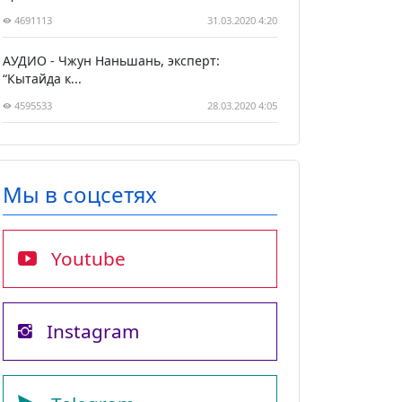
4691113
31.03.2020 4:20
АУДИО - Чжун Наньшань, эксперт:
“Кытайда к...
4595533
28.03.2020 4:05
Мы в соцсетях
Youtube
Instagram