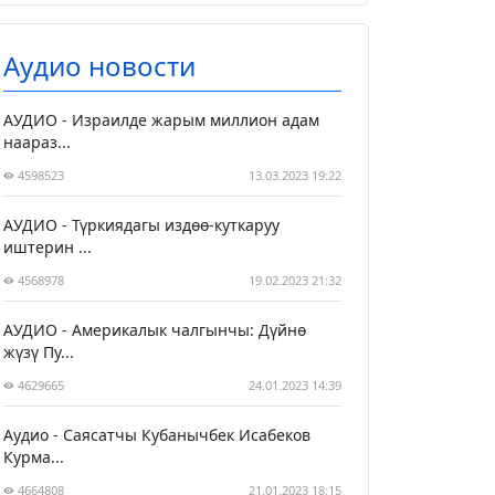
Аудио новости
АУДИО - Израилде жарым миллион адам
наараз...
4598523
13.03.2023 19:22
АУДИО - Түркиядагы издөө-куткаруу
иштерин ...
4568978
19.02.2023 21:32
АУДИО - Америкалык чалгынчы: Дүйнө
жүзү Пу...
4629665
24.01.2023 14:39
Аудио - Саясатчы Кубанычбек Исабеков
Курма...
4664808
21.01.2023 18:15