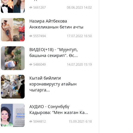
5661267
08.06.2023 14:02
Назира Айтбекова
Анжеликанын бетин ачты
5557494
17.07.2022 16:50
ВИДЕО(+18) - "Муунтуп,
башына секирип". Өс...
5486049
14.07.2020 15:19
Кытай бийлиги
5396911
29.02.2020 23:43
коронавирусту атайын
чыгарга...
АУДИО - Сонунбүбү
Кадырова: “Мен жазган Ка...
5044812
15.09.2021 6:18