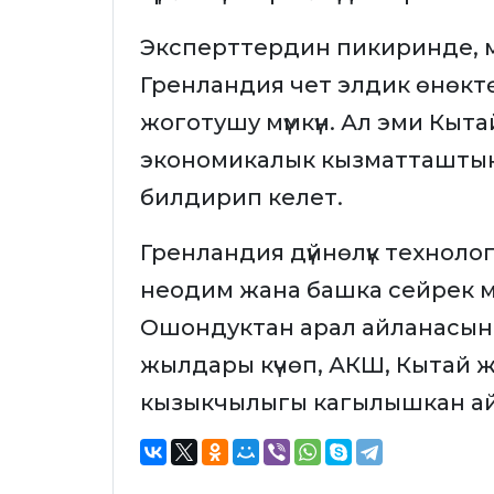
Эксперттердин пикиринде, 
Гренландия чет элдик өнөкт
жоготушу мүмкүн. Ал эми Кыт
экономикалык кызматташтыкт
билдирип келет.
Гренландия дүйнөлүк технология
неодим жана башка сейрек м
Ошондуктан арал айланасын
жылдары күчөп, АКШ, Кытай 
кызыкчылыгы кагылышкан ай