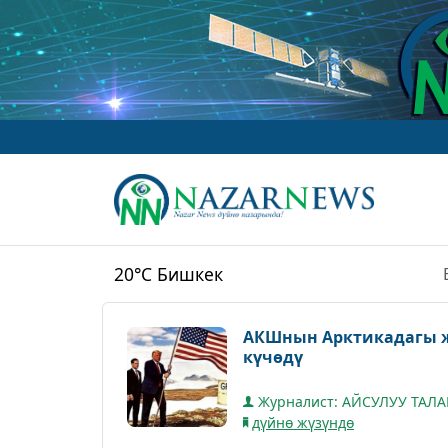
20°C
Бишкек
АКШнын Арктикадагы ж
күчөдү
Журналист: АЙСУЛУУ ТАЛ
дүйнө жүзүндө