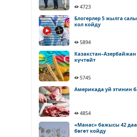
4723
Блогерлер 5 жылга сал
кол койду
5894
Казакстан–Азербайжан
күчтөйт
5745
Америкада уй этинин б
4854
«Манас» бажысы 42 да
бөгөт койду