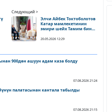
Следующий >
гү
Элчи Айбек Токтоболотов
Катар мамлекетинин
эмири шейх Тамим бин
Хамад Аль Таниге
ишеним грамоталарын
20.05.2026 12:29
тапшырды
нан 900дөн ашуун адам каза болду
07.08.2026 21:24
йүнүн палатасынан кантала табылды
07.08.2026 21:15