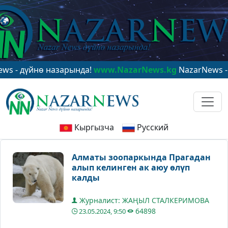
йнө назарында!
www.NazarNews.kg
NazarNews - в центр
Кыргызча
Русский
Алматы зоопаркында Прагадан
алып келинген ак аюу өлүп
калды
Журналист: ЖАҢЫЛ СТАЛКЕРИМОВА
64898
23.05.2024, 9:50