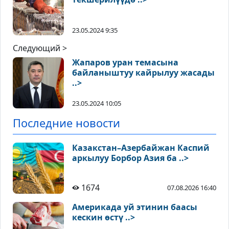
23.05.2024 9:35
Следующий >
Жапаров уран темасына
байланыштуу кайрылуу жасады
..>
23.05.2024 10:05
Последние новости
Казакстан–Азербайжан Каспий
аркылуу Борбор Азия ба ..>
1674
07.08.2026 16:40
Америкада уй этинин баасы
кескин өстү ..>