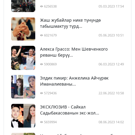
6256538
05.03.2023 17:54
Жаш жубайлар нике түнүндө
табышмактуу түрд...
6021679
05.06.2023 10:51
Алекса Грассо: Мен Шевченкого
реванш берүү...
5900869
06.03.2023 12:49
Элдик пикир: Анжелика Айчүрөк
Иманалиеваны...
5729436
22.06.2022 10:58
ЭКСКЛЮЗИВ - Сайкал
Садыбакасованын экс-жол...
5659994
08.06.2023 14:02