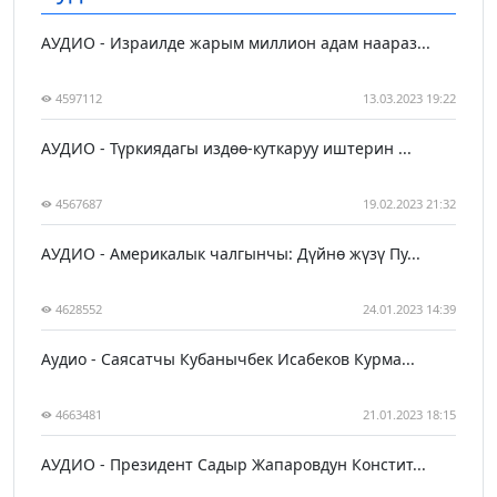
АУДИО - Израилде жарым миллион адам наараз...
4597112
13.03.2023 19:22
АУДИО - Түркиядагы издөө-куткаруу иштерин ...
4567687
19.02.2023 21:32
АУДИО - Америкалык чалгынчы: Дүйнө жүзү Пу...
4628552
24.01.2023 14:39
Аудио - Саясатчы Кубанычбек Исабеков Курма...
4663481
21.01.2023 18:15
АУДИО - Президент Садыр Жапаровдун Констит...