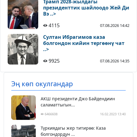
Трамп 2028-жылдагы
президенттик шайлоодо Жей Ди
Вэ ..>
4115
07.08.2026 14:42
Султан Ибрагимов каза
болгондон кийин тергөөнү чат
..>
9925
07.08.2026 14:35
Эң көп окулгандар
АКШ президенти Джо Байдендиин
саламаттыгын...
6466608
16.02.2023 13:40
Түркиядагы жер титирөө: Каза
болгондордун ...