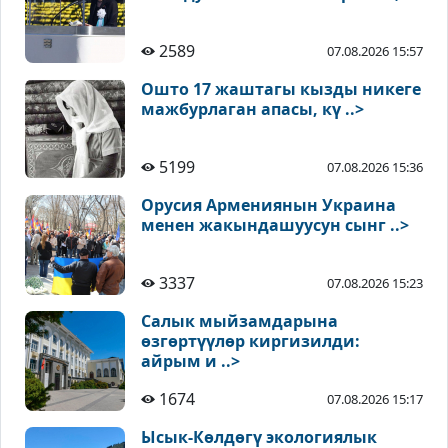
2589
07.08.2026 15:57
Ошто 17 жаштагы кызды никеге
мажбурлаган апасы, кү ..>
5199
07.08.2026 15:36
Орусия Армениянын Украина
менен жакындашуусун сынг ..>
3337
07.08.2026 15:23
Салык мыйзамдарына
өзгөртүүлөр киргизилди:
айрым и ..>
1674
07.08.2026 15:17
Ысык-Көлдөгү экологиялык