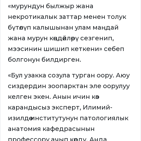
«мурундун былжыр жана
некротикалык заттар менен толук
бүтөлүп калышынан улам маңдай
жана мурун көңдөйлөрү сезгенип,
мээсинин шишип кеткени» себеп
болгонун билдирген.
«Бул узакка созула турган оору. Аюу
сиздердин зоопарктан эле оорулуу
келген экен. Анын ичин көз
карандысыз эксперт, Илимий-
изилдөө институтунун патологиялык
анатомия кафедрасынын
профессору ачып көрдү. Анда