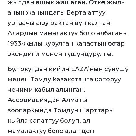
жылдан ашык жашаган. Өткөн жылы
анын жанындагы Берта аттуу
ургаачы аюу рактан өлүп калган.
Алардын мамалактуу боло албаганы
1933-жылы курулган капастын өтө тар
экендиги менен түшүндүрүлгөн.
Бул окуядан кийин EAZA’нын сунушу
менен Томду Казакстанга которуу
чечими кабыл алынган.
Ассоциациядан Алматы
зоопаркында Томдун шарттары
кыйла сапаттуу болуп, ал
мамалактуу боло алат деп