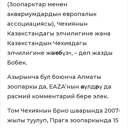
(Зоопарктар менен
аквариумдардын европалык
ассоциациясы), Чехиянын
Казакстандагы элчилигине жана
Казакстандын Чехиядагы
элчилигине жөнөтөбүз», – деп жазды
Бобек.
Азырынча бул боюнча Алматы
зоопаркы да, EAZA’нын өкүлдөрү да
расмий комментарий бере элек.
Том Чехиянын Брно шаарында 2007-
жылы туулуп, Прага зоопаркында 15