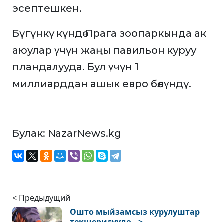
эсептешкен.
Бүгүнкү күндө Прага зоопаркында ак
аюулар үчүн жаңы павильон куруу
пландалууда. Бул үчүн 1
миллиарддан ашык евро бөлүндү.
Булак: NazarNews.kg
< Предыдущий
Ошто мыйзамсыз курулуштар
текшерилүүдө ..>