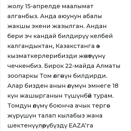
жолу 15-апрелде маалымат
алганбыз. Анда аюунун абалы
жакшы экени жазылган. Андан
бери эч кандай билдирүү келбей
калгандыктан, Казакстанга өз
кызматкерлерибизди жөнөтүүнү
чечкенбиз. Бирок 22-майда Алматы
зоопаркы Том өлгөнүн билдирди.
Алар бизден анын өлүмүн эмнеге 18
күн жашырганын түшүнбөй турам.
Томдун өлүмү боюнча ачык тергөө
жүрүшүн талап кылабыз жана
шектенүүлөрүбүздү EAZA’га