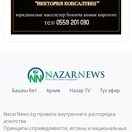
Башкы бет
Архив
Назар TV
Түз эфир
NazarNews.kg правила внутреннего распорядка
агентства
Принципы справедливости, истины и национальных