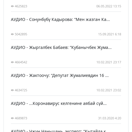
4625823
06.05.2022 13:15
АУДИО - Сонунбүбү Кадырова: “Мен жазган Ка...
5042895
15.09.2021 6:18
АУДИО - Жыргалбек Бабаев: “Кубанычбек Жума...
4664542
10.02.2021 23:17
АУДИО - Жактоочу: “Депутат Жумалиевдин 16 ...
4634725
10.02.2021 23:02
АУДИО - ...Коронавирус келгенине аябай сүй...
4689873
31.03.2020 4:20
АУДИО - Чжун Наньшань, эксперт: “Кытайда к...