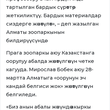
тартылган бардык сүрөттөр
жеткиликтүү. Бардык материалдар
сиздерге жөнөтүлөт», – деп жазылган
Алматы зоопаркынын
билдирүүсүндө.
Прага зоопаркы аюу Казакстанга
оорулуу абалда жөнөтүлгөнүн четке
кагууда. Мирослав Бобек аюу 28-
мартта Алматыга «оорунун эч
кандай белгиси жок» жөнөтүлгөнүн
белгиледи.
«Биз анын абалы жөнүндө акыркы