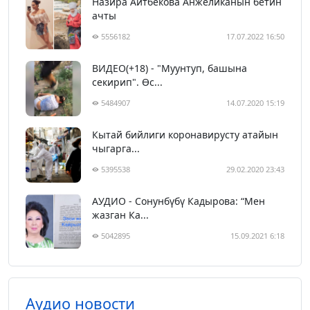
Назира Айтбекова Анжеликанын бетин
ачты
5556182
17.07.2022 16:50
ВИДЕО(+18) - "Муунтуп, башына
секирип". Өс...
5484907
14.07.2020 15:19
Кытай бийлиги коронавирусту атайын
чыгарга...
5395538
29.02.2020 23:43
АУДИО - Сонунбүбү Кадырова: “Мен
жазган Ка...
5042895
15.09.2021 6:18
Аудио новости