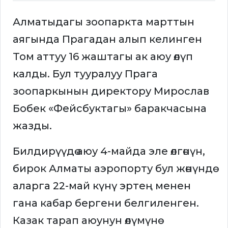
Алматыдагы зоопаркта марттын
аягында Прагадан алып келинген
Том аттуу 16 жаштагы ак аюу өлүп
калды. Бул тууралуу Прага
зоопаркынын директору Мирослав
Бобек «Фейсбуктагы» баракчасына
жазды.
Билдирүүдө аюу 4-майда эле өлгөнүн,
бирок Алматы аэропорту бул жөнүндө
аларга 22-май күнү эртең менен
гана кабар бергени белгиленген.
Казак тарап аюунун өлүмүнө