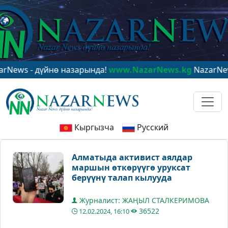
- дүйнө назарында!
www.NazarNews.kg
NazarNews - в 
Кыргызча
Русский
Алматыда активист аялдар
маршын өткөрүүгө уруксат
берүүнү талап кылууда
Журналист: ЖАҢЫЛ СТАЛКЕРИМОВА
36522
12.02.2024, 16:10