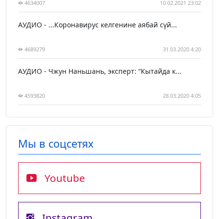
4634007
10.02.2021 23:02
АУДИО - ...Коронавирус келгенине аябай сүй...
4689279
31.03.2020 4:20
АУДИО - Чжун Наньшань, эксперт: “Кытайда к...
4593820
28.03.2020 4:05
Мы в соцсетях
Youtube
Instagram