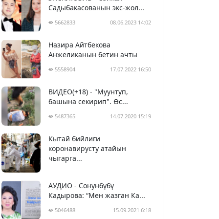
Садыбакасованын экс-жол...
5662833
08.06.2023 14:02
Назира Айтбекова
Анжеликанын бетин ачты
5558904
17.07.2022 16:50
ВИДЕО(+18) - "Муунтуп,
башына секирип". Өс...
5487365
14.07.2020 15:19
Кытай бийлиги
5398471
29.02.2020 23:43
коронавирусту атайын
чыгарга...
АУДИО - Сонунбүбү
Кадырова: “Мен жазган Ка...
5046488
15.09.2021 6:18