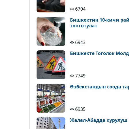
6704
Бишкектин 10-кичи рай
токтотулат
6943
Бишкекте Тоголок Молд
7749
Өзбекстандын соода т
6935
Жалал-Абадда курулуш