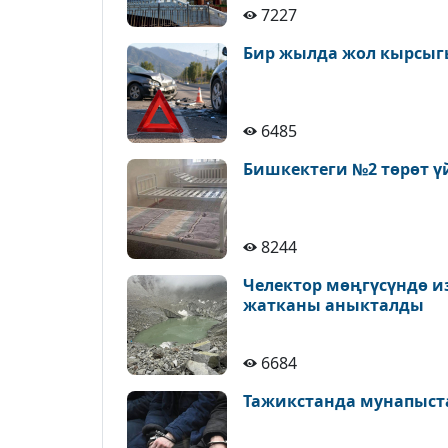
7227
Бир жылда жол кырсыгы
6485
Бишкектеги №2 төрөт ү
8244
Челектор мөңгүсүндө и
жатканы аныкталды
6684
Тажикстанда мунапыст