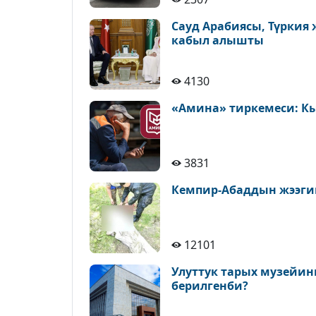
Сауд Арабиясы, Түркия
кабыл алышты
4130
«Амина» тиркемеси: К
3831
Кемпир-Абаддын жээги
12101
Улуттук тарых музейин
берилгенби?