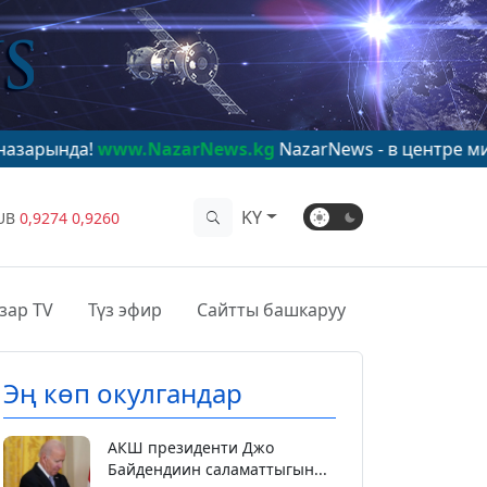
www.NazarNews.kg
NazarNews - в центре мирового вни
KY
UB
0,9274
0,9260
зар TV
Түз эфир
Сайтты башкаруу
Эң көп окулгандар
АКШ президенти Джо
Байдендиин саламаттыгын...