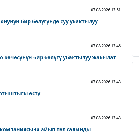
07.08.2026 17:51
онунун бир бөлүгүндө суу убактылуу
07.08.2026 17:46
о көчөсүнүн бир бөлүгү убактылуу жабылат
07.08.2026 17:43
артыштыгы өстү
07.08.2026 17:43
 компаниясына айып пул салынды