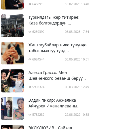
6468919
16.02.2023 13:40
Түркиядагы жер титирөө:
Каза болгондордун ...
6259392
05.03.2023 17:54
Жаш жубайлар нике түнүндө
табышмактуу түрд...
6024544
05.06.2023 10:51
Алекса Грассо: Мен
Шевченкого реванш берүү...
5903374
06.03.2023 12:49
Элдик пикир: Анжелика
Айчүрөк Иманалиеваны...
5732232
22.06.2022 10:58
ЭКСКЛЮЗИВ - Сайкал