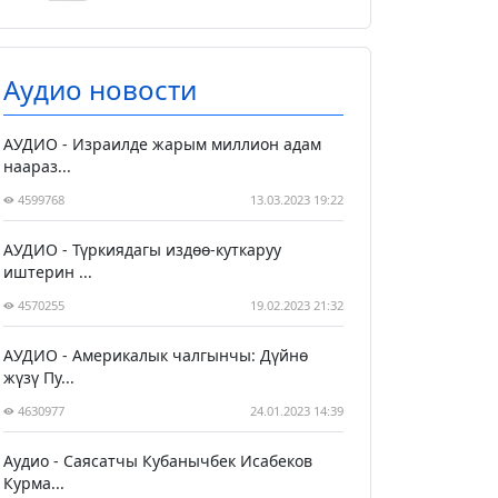
Аудио новости
АУДИО - Израилде жарым миллион адам
наараз...
4599768
13.03.2023 19:22
АУДИО - Түркиядагы издөө-куткаруу
иштерин ...
4570255
19.02.2023 21:32
АУДИО - Америкалык чалгынчы: Дүйнө
жүзү Пу...
4630977
24.01.2023 14:39
Аудио - Саясатчы Кубанычбек Исабеков
Курма...