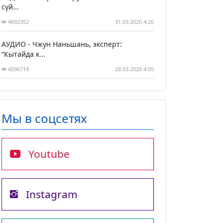
сүй...
4692352
31.03.2020 4:20
АУДИО - Чжун Наньшань, эксперт:
“Кытайда к...
4596719
28.03.2020 4:05
Мы в соцсетях
Youtube
Instagram