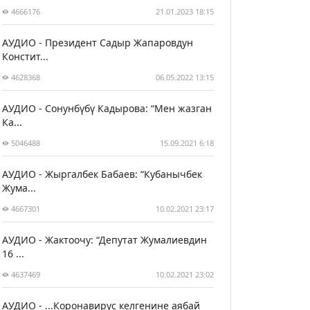
4666176
21.01.2023 18:15
АУДИО - Президент Садыр Жапаровдун
Констит...
4628368
06.05.2022 13:15
АУДИО - Сонунбүбү Кадырова: “Мен жазган
Ка...
5046488
15.09.2021 6:18
АУДИО - Жыргалбек Бабаев: “Кубанычбек
Жума...
4667301
10.02.2021 23:17
АУДИО - Жактоочу: “Депутат Жумалиевдин
16 ...
4637469
10.02.2021 23:02
АУДИО - ...Коронавирус келгенине аябай