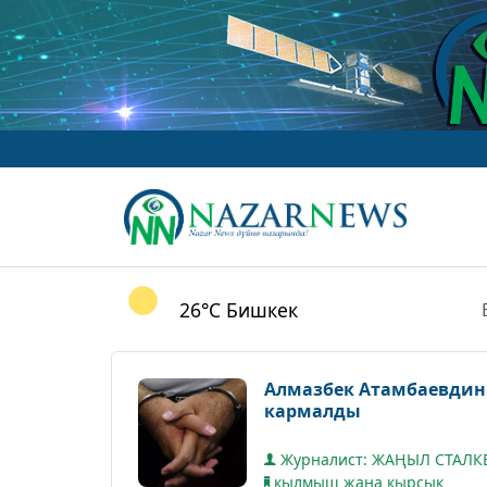
26°C
Бишкек
Алмазбек Атамбаевдин
кармалды
Журналист: ЖАҢЫЛ СТАЛ
кылмыш жана кырсык