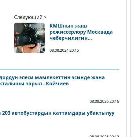
Следующий >
КМШнын жаш
режиссерлору Москвада
чеберчилигин
пты
арттырууда
08.08.2024 20:15
дордун элеси мамлекеттин эсинде жана
акталышы зарыл - Койчиев
08.08.2026 20:16
а 203 автобустардын каттамдары убактылуу
08.08.2026 20:12