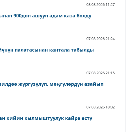
08.08.2026 11:27
нан 900дөн ашуун адам каза болду
07.08.2026 21:24
йүнүн палатасынан кантала табылды
07.08.2026 21:15
зилдөө жүргүзүлүп, мөңгүлөрдүн азайып
07.08.2026 18:02
ан кийин кылмыштуулук кайра өстү