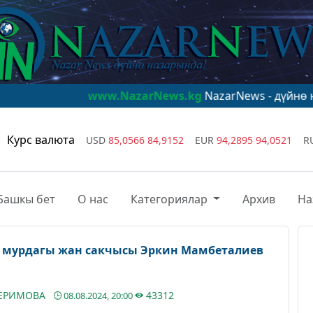
www.NazarNews.kg
NazarNews - дүйнө назарында!
Курс валюта
USD
85,0566
84,9152
EUR
94,2895
94,0521
R
Башкы бет
О нас
Категориялар
Архив
На
 мурдагы жан сакчысы Эркин Мамбеталиев
КЕРИМОВА
43312
08.08.2024, 20:00