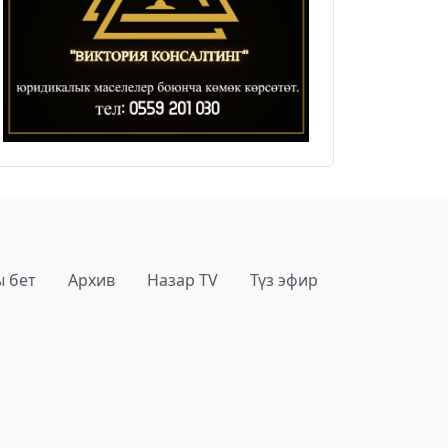
 бет
Архив
Назар TV
Түз эфир