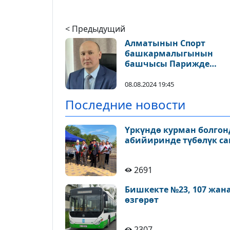
< Предыдущий
Алматынын Спорт
башкармалыгынын
башчысы Парижде
жүрөгү кармап каза та
08.08.2024 19:45
Последние новости
Үркүндө курман болгон
абийиринде түбөлүк с
2691
Бишкекте №23, 107 жан
өзгөрөт
2307