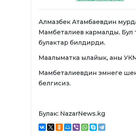
Алмазбек Атамбаевдин мурд
Мамбеталиев кармалды. Бул туу
булактар билдирди.
Маалыматка ылайык, аны УК
Мамбеталиевдин эмнеге ше
белгисиз.
Булак: NazarNews.kg