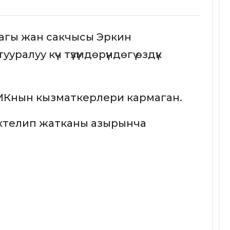
агы жан сакчысы Эркин
ралуу күч түзүмдөрүндөгү өздүк
МКнын кызматкерлери кармаган.
ктелип жатканы азырынча