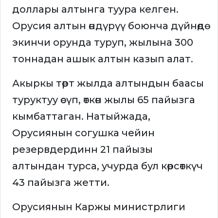
доллары алтынга туура келген.
Орусия алтын өндүрүү боюнча дүйнөдө
экинчи орунда туруп, жылына 300
тоннадан ашык алтын казып алат.
Акыркы төрт жылда алтындын баасы
туруктуу өсүп, өткөн жылы 65 пайызга
кымбаттаган. Натыйжада,
Орусиянын согушка чейин
резервдердинн 21 пайызы
алтындан турса, учурда бул көрсөткүч
43 пайызга жетти.
Орусиянын Каржы министрлиги