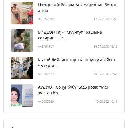
Назира Айтбекова Анжеликанын бетин
ачты
5552292
17.07.2022 16:50
ВИДЕО(+18) - "Муунтуп, башына
секирип". Өс...
5481307
14.07.2020 15:19
Кытай бийлиги коронавирусту атайын
чыгарга...
5392323
29.02.2020 23:43
АУДИО - Сонунбүбү Кадырова: “Мен
жазган Ка...
5035349
15.09.2021 6:18