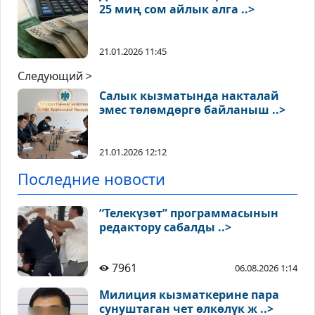
25 миң сом айлык алга ..>
21.01.2026 11:45
Следующий >
Салык кызматында накталай
эмес төлөмдөргө байланыш ..>
21.01.2026 12:12
Последние новости
“Телекүзөт” программасынын
редактору сабалды ..>
7961
06.08.2026 1:14
Милиция кызматкерине пара
сунуштаган чет өлкөлүк ж ..>