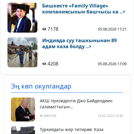
Бишкекте «Family Village»
компаниясынын башчысы ка ..>
7178
05.08.2026 17:21
Индияда суу ташкынынан 89
адам каза болду ..>
4208
05.08.2026 17:09
Эң көп окулгандар
АКШ президенти Джо Байдендиин
саламаттыгын...
6463196
16.02.2023 13:40
Түркиядагы жер титирөө: Каза