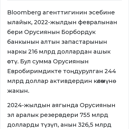
Bloomberg агенттигинин эсебине
ылайык, 2022-жылдын февралынан
бери Орусиянын Борбордук
банкынын алтын запастарынын
наркы 216 млрд доллардан ашык
өстү. Бул сумма Орусиянын
Евробиримдикте тоңдурулган 244
млрд доллар активдердин көлөмүнө
жакын.
2024-жылдын аягында Орусиянын
эл аралык резервдери 755 млрд
долларды түзүп, анын 326,5 млрд