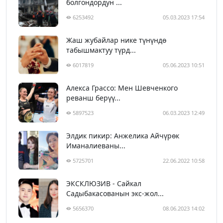
болгондордун ...
6253492
05.03.2023 17:54
Жаш жубайлар нике түнүндө
табышмактуу түрд...
6017819
05.06.2023 10:51
Алекса Грассо: Мен Шевченкого
реванш берүү...
5897523
06.03.2023 12:49
Элдик пикир: Анжелика Айчүрөк
Иманалиеваны...
5725701
22.06.2022 10:58
ЭКСКЛЮЗИВ - Сайкал
Садыбакасованын экс-жол...
5656370
08.06.2023 14:02