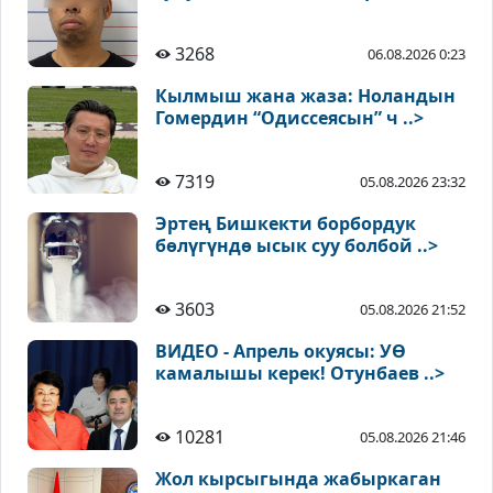
3268
06.08.2026 0:23
Кылмыш жана жаза: Ноландын
Гомердин “Одиссеясын” ч ..>
7319
05.08.2026 23:32
Эртең Бишкекти борбордук
бөлүгүндө ысык суу болбой ..>
3603
05.08.2026 21:52
ВИДЕО - Апрель окуясы: УӨ
камалышы керек! Отунбаев ..>
10281
05.08.2026 21:46
Жол кырсыгында жабыркаган