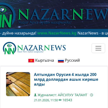
 назарында!
www.NazarNews.kg
NazarNews - в центре 
Кыргызча
Русский
Алтындан Орусия 4 жылда 200
млрд доллардан ашык киреше
алды
Журналист: АЙСУЛУУ ТАЛАНТ
16543
21.01.2026, 11:50