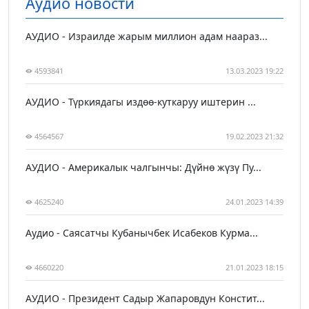
Аудио новости
АУДИО - Израилде жарым миллион адам наараз...
4593841
13.03.2023 19:22
АУДИО - Түркиядагы издөө-куткаруу иштерин ...
4564567
19.02.2023 21:32
АУДИО - Америкалык чалгынчы: Дүйнө жүзү Пу...
4625240
24.01.2023 14:39
Аудио - Саясатчы Кубанычбек Исабеков Курма...
4660220
21.01.2023 18:15
АУДИО - Президент Садыр Жапаровдун Констит...