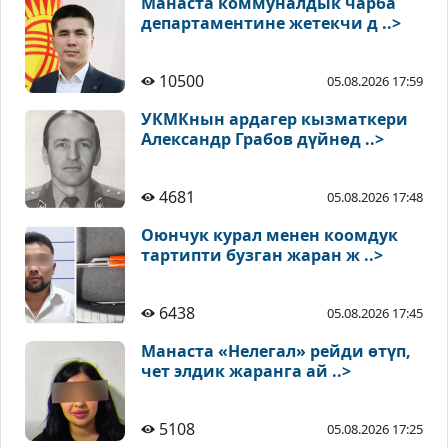
Манаста коммуналдык чарба
департаментине жетекчи д ..>
10500
05.08.2026 17:59
УКМКнын ардагер кызматкери
Александр Грабов дүйнөд ..>
4681
05.08.2026 17:48
Оюнчук курал менен коомдук
тартипти бузган жаран ж ..>
6438
05.08.2026 17:45
Манаста «Нелегал» рейди өтүп,
чет элдик жаранга ай ..>
5108
05.08.2026 17:25