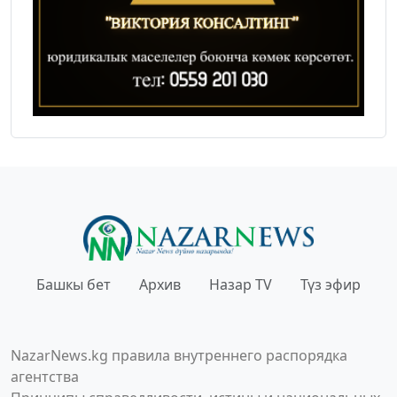
Башкы бет
Архив
Назар TV
Түз эфир
NazarNews.kg правила внутреннего распорядка
агентства