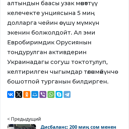
алтындын баасы узак мөөнөттүү
келечекте унциясына 5 миң
долларга чейин өсүшү мүмкүн
экенин болжолдойт. Ал эми
Евробиримдик Орусиянын
тоңдурулган активдерин
Украинадагы согуш токтотулуп,
келтирилген чыгымдар төлөнмөйүнчө
бошотпой турганын билдирген.
< Предыдущий
Дисбаланс: 200 миң сом менен