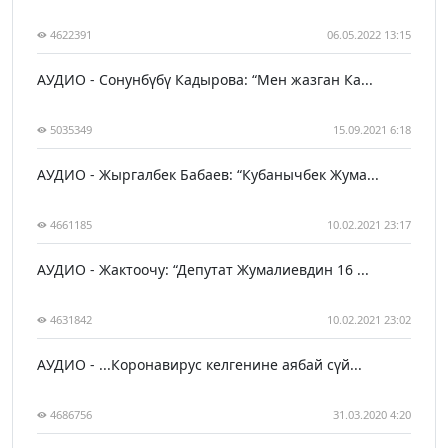
4622391
06.05.2022 13:15
АУДИО - Сонунбүбү Кадырова: “Мен жазган Ка...
5035349
15.09.2021 6:18
АУДИО - Жыргалбек Бабаев: “Кубанычбек Жума...
4661185
10.02.2021 23:17
АУДИО - Жактоочу: “Депутат Жумалиевдин 16 ...
4631842
10.02.2021 23:02
АУДИО - ...Коронавирус келгенине аябай сүй...
4686756
31.03.2020 4:20