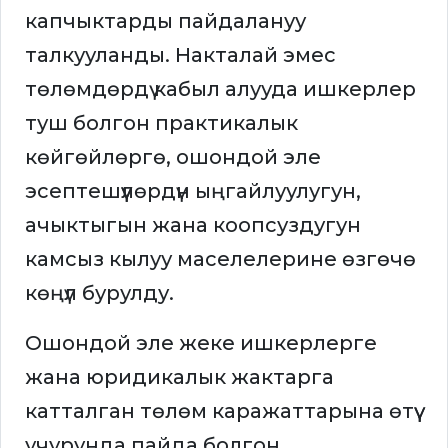
капчыктарды пайдалануу
талкууланды. Накталай эмес
төлөмдөрдү кабыл алууда ишкерлер
туш болгон практикалык
көйгөйлөргө, ошондой эле
эсептешүүлөрдүн ыңгайлуулугун,
ачыктыгын жана коопсуздугун
камсыз кылуу маселелерине өзгөчө
көңүл бурулду.
Ошондой эле жеке ишкерлерге
жана юридикалык жактарга
катталган төлөм каражаттарына өтүү
учурунда пайда болгон