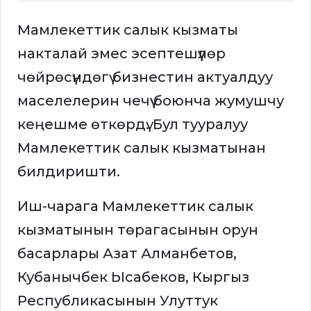
Мамлекеттик салык кызматы
накталай эмес эсептешүүлөр
чөйрөсүндөгү бизнестин актуалдуу
маселелерин чечүү боюнча жумушчу
кеңешме өткөрдү. Бул тууралуу
Мамлекеттик салык кызматынан
билдиришти.
Иш-чарага Мамлекеттик салык
кызматынын төрагасынын орун
басарлары Азат Алманбетов,
Кубанычбек Ысабеков, Кыргыз
Республикасынын Улуттук