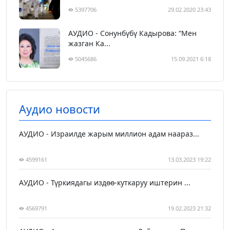
5397706
29.02.2020 23:43
АУДИО - Сонунбүбү Кадырова: “Мен
жазган Ка...
5045686
15.09.2021 6:18
Аудио новости
АУДИО - Израилде жарым миллион адам наараз...
4599161
13.03.2023 19:22
АУДИО - Түркиядагы издөө-куткаруу иштерин ...
4569791
19.02.2023 21:32