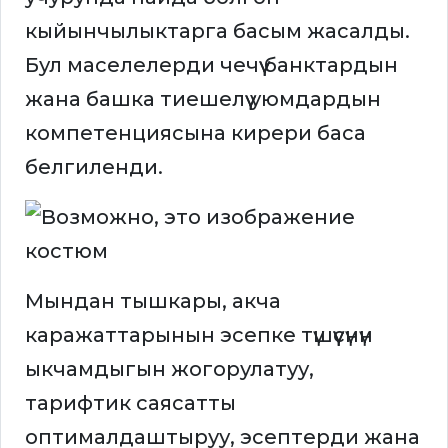
кыйынчылыктарга басым жасалды.
Бул маселелерди чечүү банктардын
жана башка тиешелүү уюмдардын
компетенциясына кирери баса
белгиленди.
Мындан тышкары, акча
каражаттарынын эсепке түшүүсүнүн
ыкчамдыгын жогорулатуу,
тарифтик саясатты
оптималдаштыруу, эсептерди жана