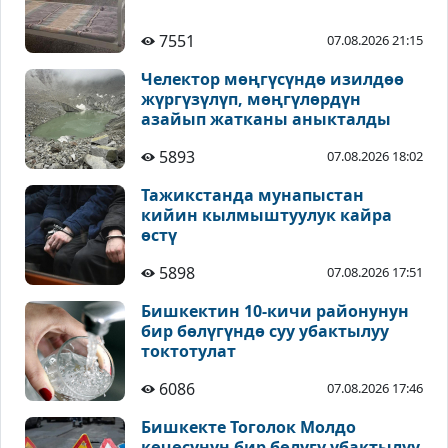
7551
07.08.2026 21:15
Челектор мөңгүсүндө изилдөө
жүргүзүлүп, мөңгүлөрдүн
азайып жатканы аныкталды
5893
07.08.2026 18:02
Тажикстанда мунапыстан
кийин кылмыштуулук кайра
өстү
5898
07.08.2026 17:51
Бишкектин 10-кичи районунун
бир бөлүгүндө суу убактылуу
токтотулат
6086
07.08.2026 17:46
Бишкекте Тоголок Молдо
көчөсүнүн бир бөлүгү убактылуу