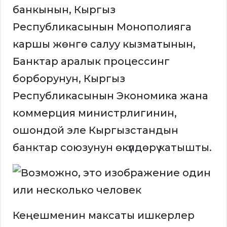
банкынын, Кыргыз
Республикасынын Монополияга
каршы жөнгө салуу кызматынын,
Банктар аралык процессинг
борборунун, Кыргыз
Республикасынын Экономика жана
коммерция министрлигинин,
ошондой эле Кыргызстандын
банктар союзунун өкүлдөрү катышты.
Кеңешменин максаты ишкерлер