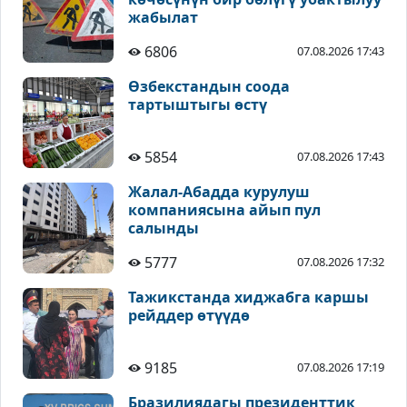
жабылат
6806
07.08.2026 17:43
Өзбекстандын соода
тартыштыгы өстү
5854
07.08.2026 17:43
Жалал-Абадда курулуш
компаниясына айып пул
салынды
5777
07.08.2026 17:32
Тажикстанда хиджабга каршы
рейддер өтүүдө
9185
07.08.2026 17:19
Бразилиядагы президенттик