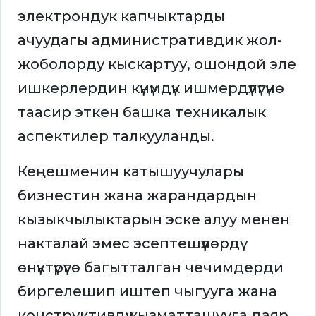
электрондук капчыктарды
ачуудагы административдик жол-
жоболорду кыскартуу, ошондой эле
ишкерлердин күнүмдүк ишмердүүлүгүнө
таасир эткен башка техникалык
аспектилер талкууланды.
Кеңешменин катышуучулары
бизнестин жана жарандардын
кызыкчылыктарын эске алуу менен
накталай эмес эсептешүүлөрдү
өнүктүрүүгө багытталган чечимдерди
биргелешип иштеп чыгууга жана
конструктивдүү кызматташууга даяр