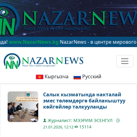
NazarNews.kg
NazarNews - в центре мирового вниман
Кыргызча
Русский
Салык кызматында накталай
эмес төлөмдөргө байланыштуу
көйгөйлөр талкууланды
Журналист: МЭЭРИМ ЭСЕНГУЛ
15114
21.01.2026, 12:12