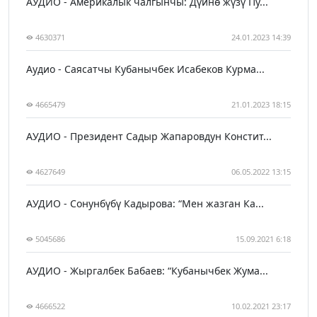
АУДИО - Америкалык чалгынчы: Дүйнө жүзү Пу...
4630371
24.01.2023 14:39
Аудио - Саясатчы Кубанычбек Исабеков Курма...
4665479
21.01.2023 18:15
АУДИО - Президент Садыр Жапаровдун Констит...
4627649
06.05.2022 13:15
АУДИО - Сонунбүбү Кадырова: “Мен жазган Ка...
5045686
15.09.2021 6:18
АУДИО - Жыргалбек Бабаев: “Кубанычбек Жума...
4666522
10.02.2021 23:17