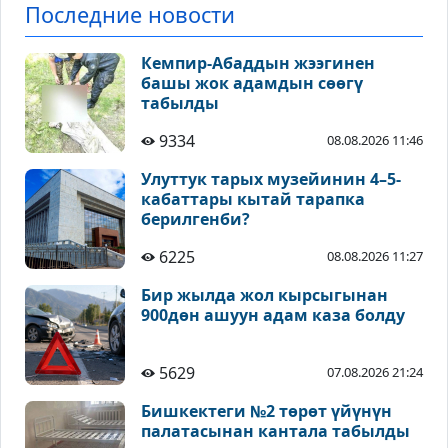
Последние новости
Кемпир-Абаддын жээгинен
башы жок адамдын сөөгү
табылды
9334
08.08.2026 11:46
Улуттук тарых музейинин 4–5-
кабаттары кытай тарапка
берилгенби?
6225
08.08.2026 11:27
Бир жылда жол кырсыгынан
900дөн ашуун адам каза болду
5629
07.08.2026 21:24
Бишкектеги №2 төрөт үйүнүн
палатасынан кантала табылды