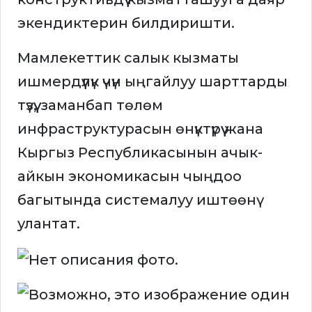
экендиктерин билдиришти.
Мамлекеттик салык кызматы
ишмердүүлүк үчүн ыңгайлуу шарттарды
түзүү, заманбап төлөм
инфраструктурасын өнүктүрүү жана
Кыргыз Республикасынын ачык-
айкын экономикасын чыңдоо
багытында системалуу иштөөнү
улантат.