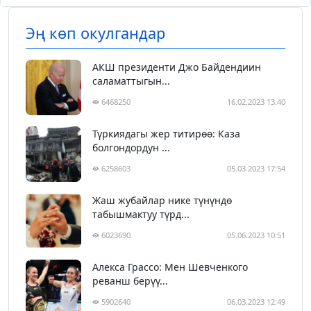
Эң көп окулгандар
АКШ президенти Джо Байдендиин
саламаттыгын...
6468250
16.02.2023 13:40
Түркиядагы жер титирөө: Каза
болгондордун ...
6258603
05.03.2023 17:54
Жаш жубайлар нике түнүндө
табышмактуу түрд...
6023690
05.06.2023 10:51
Алекса Грассо: Мен Шевченкого
реванш берүү...
5902640
06.03.2023 12:49