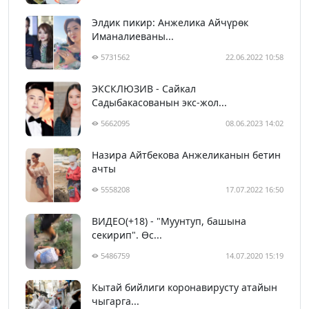
Элдик пикир: Анжелика Айчүрөк
Иманалиеваны...
5731562
22.06.2022 10:58
ЭКСКЛЮЗИВ - Сайкал
Садыбакасованын экс-жол...
5662095
08.06.2023 14:02
Назира Айтбекова Анжеликанын бетин
ачты
5558208
17.07.2022 16:50
ВИДЕО(+18) - "Муунтуп, башына
секирип". Өс...
5486759
14.07.2020 15:19
Кытай бийлиги коронавирусту атайын
чыгарга...