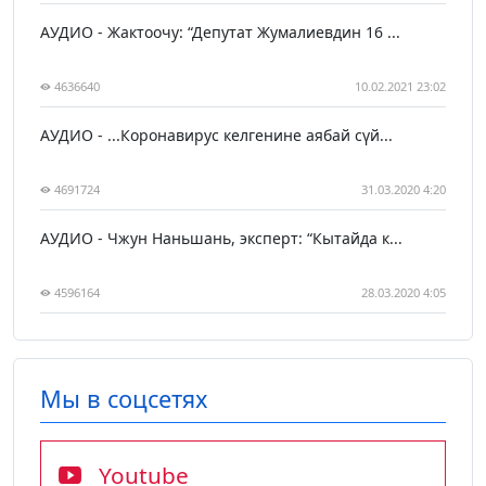
АУДИО - Жактоочу: “Депутат Жумалиевдин 16 ...
4636640
10.02.2021 23:02
АУДИО - ...Коронавирус келгенине аябай сүй...
4691724
31.03.2020 4:20
АУДИО - Чжун Наньшань, эксперт: “Кытайда к...
4596164
28.03.2020 4:05
Мы в соцсетях
Youtube