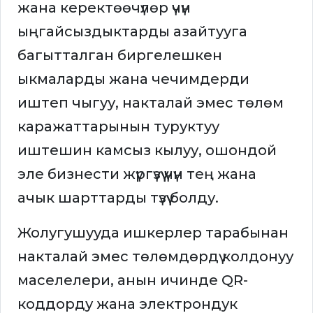
жана керектөөчүлөр үчүн
ыңгайсыздыктарды азайтууга
багытталган биргелешкен
ыкмаларды жана чечимдерди
иштеп чыгуу, накталай эмес төлөм
каражаттарынын туруктуу
иштешин камсыз кылуу, ошондой
эле бизнести жүргүзүү үчүн тең жана
ачык шарттарды түзүү болду.
Жолугушууда ишкерлер тарабынан
накталай эмес төлөмдөрдү колдонуу
маселелери, анын ичинде QR-
коддорду жана электрондук