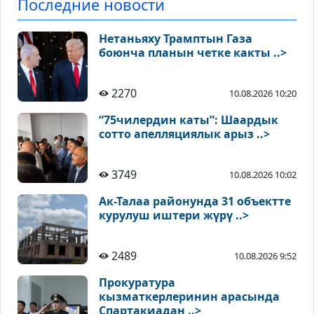
Последние новости
Нетаньяху Трамптын Газа
боюнча планын четке какты ..>
2270
10.08.2026 10:20
“75чилердин каты”: Шаардык
сотто апелляциялык арыз ..>
3749
10.08.2026 10:02
Ак-Талаа районунда 31 объектте
курулуш иштери жүрү ..>
2489
10.08.2026 9:52
Прокуратура
кызматкерлеринин арасында
Спартакиадан ..>