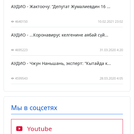
АУДИО - Жактоочу: “Депутат Жумалиевдин 16 ...
4640150
10.02.2021 23:02
АУДИО - ...Коронавирус келгенине аябай сүй...
4695223
31.03.2020 4:20
АУДИО - Чжун Наньшань, эксперт: “Кытайда к...
4599543
28.03.2020 4:05
Мы в соцсетях
Youtube