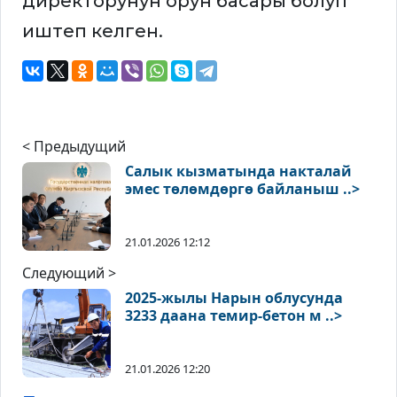
директорунун орун басары болуп
иштеп келген.
< Предыдущий
Салык кызматында накталай
эмес төлөмдөргө байланыш ..>
21.01.2026 12:12
Следующий >
2025-жылы Нарын облусунда
3233 даана темир-бетон м ..>
21.01.2026 12:20