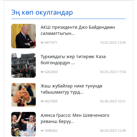
Эң көп окулгандар
АКШ президенти Джо Байдендиин
саламаттыгын...
6471971
16.02.2023 13:40
Түркиядагы жер титирөө: Каза
болгондордун ...
6262050
05.03.2023 17:54
Жаш жубайлар нике түнүндө
табышмактуу түрд...
6027609
05.06.2023 10:51
Алекса Грассо: Мен Шевченкого
реванш берүү...
5906362
06.03.2023 12:49