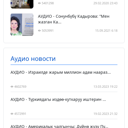
5401298
29.02.2020 23:43
АУДИО - Сонунбүбү Кадырова: “Мен
жазган Ка...
5053991
15.09.2021 6:18
Аудио новости
АУДИО - Израилде жарым миллион адам наараз...
4602769
13.03.2023 19:22
АУДИО - Түркиядагы издөө-куткаруу иштерин ...
4572991
19.02.2023 21:32
АУДИО - Америкалык чалгынчы: Дүйнө жүзү Пу...