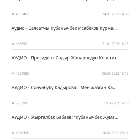
4633462
24.01.2023 14:39
Аудио - Саясатчы Кубанычбек Исабеков Курма...
4668921
21.01.2023 18:15
АУДИО - Президент Садыр Жапаровдун Констит...
4631086
06.05.2022 13:15
АУДИО - Сонунбүбү Кадырова: “Мен жазган Ка...
5053991
15.09.2021 6:18
АУДИО - Жыргалбек Бабаев: “Кубанычбек Жума...
4670435
10.02.2021 23:17