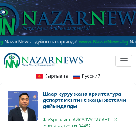
rNews - дүйнө назарында!
www.NazarNews.kg
NazarNew
Кыргызча
Русский
Шаар куруу жана архитектура
департаментине жаңы жетекчи
дайындалды
Журналист: АЙСУЛУУ ТАЛАНТ
34452
21.01.2026, 12:13