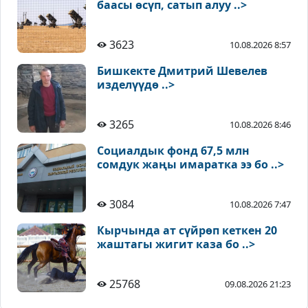
баасы өсүп, сатып алуу ..>
3623
10.08.2026 8:57
Бишкекте Дмитрий Шевелев
изделүүдө ..>
3265
10.08.2026 8:46
Социалдык фонд 67,5 млн
сомдук жаңы имаратка ээ бо ..>
3084
10.08.2026 7:47
Кырчында ат сүйрөп кеткен 20
жаштагы жигит каза бо ..>
25768
09.08.2026 21:23