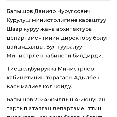
Бапышов Данияр Нуруясович
Курулуш министрлигине караштуу
Шаар куруу жана архитектура
департаментинин директору болуп
дайындалды. Бул тууралуу
Министрлер кабинети билдирди.
Тиешелүү буйрукка Министрлер
кабинетинин төрагасы Адылбек
Касымалиев кол койду.
Бапышов 2024-жылдын 4-июнунан
тартып аталган департаменттин