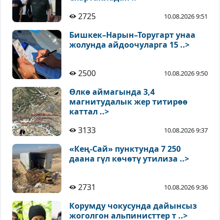
2725
10.08.2026 9:51
Бишкек–Нарын–Торугарт унаа
жолунда айдоочуларга 15 ..>
2500
10.08.2026 9:50
Өлкө аймагында 3,4
магнитудалык жер титирөө
каттал ..>
3133
10.08.2026 9:37
«Кең-Сай» пунктунда 7 250
даана гүл көчөтү утилиза ..>
2731
10.08.2026 9:36
Корумду чокусунда дайынсыз
жоголгон альпинисттер т ..>