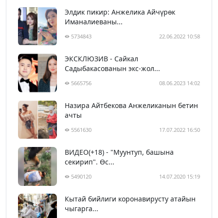
Элдик пикир: Анжелика Айчүрөк
Иманалиеваны...
5734843
22.06.2022 10:58
ЭКСКЛЮЗИВ - Сайкал
Садыбакасованын экс-жол...
5665756
08.06.2023 14:02
Назира Айтбекова Анжеликанын бетин
ачты
5561630
17.07.2022 16:50
ВИДЕО(+18) - "Муунтуп, башына
секирип". Өс...
5490120
14.07.2020 15:19
Кытай бийлиги коронавирусту атайын
чыгарга...