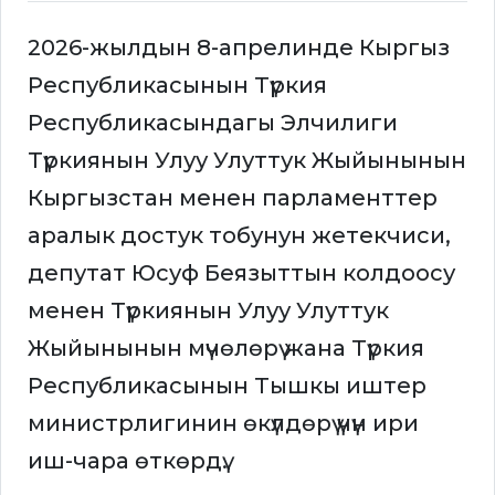
2026-жылдын 8-апрелинде Кыргыз
Республикасынын Түркия
Республикасындагы Элчилиги
Түркиянын Улуу Улуттук Жыйынынын
Кыргызстан менен парламенттер
аралык достук тобунун жетекчиси,
депутат Юсуф Беязыттын колдоосу
менен Түркиянын Улуу Улуттук
Жыйынынын мүчөлөрү жана Түркия
Республикасынын Тышкы иштер
министрлигинин өкүлдөрү үчүн ири
иш-чара өткөрдү.