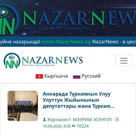
азарында!
www.NazarNews.kg
NazarNews - в центре ми
Кыргызча
Русский
Анкарада Түркиянын Улуу
Улуттук Жыйынынын
депутаттары жана Түркия
Республикасынын Тышкы иштер
министрлигинин өкүлдөрү үчүн
Журналист: МЭЭРИМ ЭСЕНГУЛ
ири масштабдуу иш-чара өттү
10224
10.04.2026, 9:35