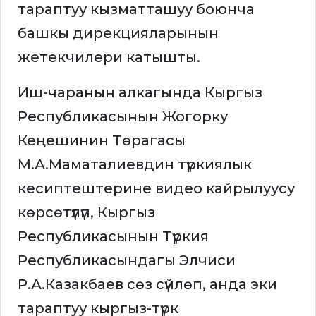
тараптуу кызматташуу боюнча
башкы дирекцияларынын
жетекчилери катышты.
Иш-чаранын алкагында Кыргыз
Республикасынын Жогорку
Кеңешинин Төрагасы
М.А.Маматалиевдин түркиялык
кесиптештерине видео кайрылуусу
көрсөтүлүп, Кыргыз
Республикасынын Түркия
Республикасындагы Элчиси
Р.А.Казакбаев сөз сүйлөп, анда эки
тараптуу кыргыз-түрк