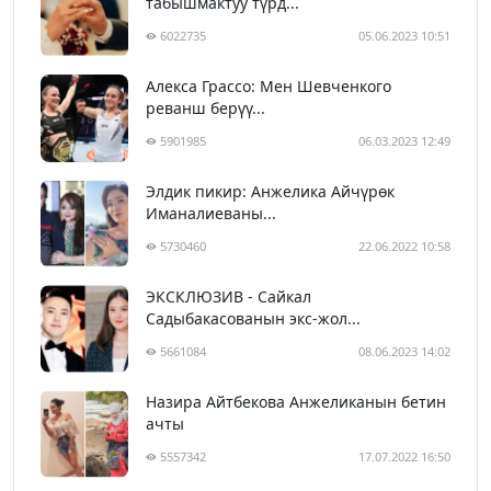
табышмактуу түрд...
6022735
05.06.2023 10:51
Алекса Грассо: Мен Шевченкого
реванш берүү...
5901985
06.03.2023 12:49
Элдик пикир: Анжелика Айчүрөк
Иманалиеваны...
5730460
22.06.2022 10:58
ЭКСКЛЮЗИВ - Сайкал
Садыбакасованын экс-жол...
5661084
08.06.2023 14:02
Назира Айтбекова Анжеликанын бетин
ачты
5557342
17.07.2022 16:50