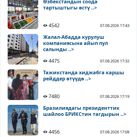
Өзбекстандын соода
тартыштыгы өстү ..>
4542
07.08.2026 17:43
Жалал-Абадда курулуш
компаниясына айып пул
салынды ..>
4475
07.08.2026 17:32
Тажикстанда хиджабга каршы
рейддер өтүүдө ..>
7480
07.08.2026 17:19
Бразилиядагы президенттик
шайлоо БРИКСтин тагдырын ..>
4456
07.08.2026 17:08