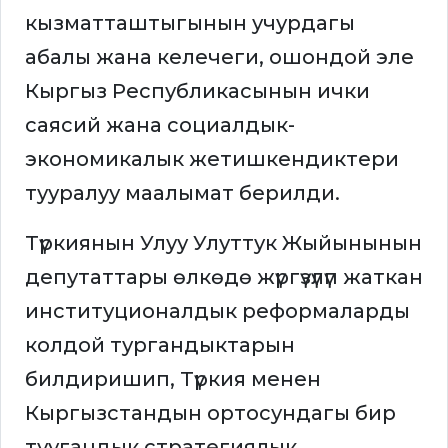
кызматташтыгынын учурдагы
абалы жана келечеги, ошондой эле
Кыргыз Республикасынын ички
саясий жана социалдык-
экономикалык жетишкендиктери
тууралуу маалымат берилди.
Түркиянын Улуу Улуттук Жыйынынын
депутаттары өлкөдө жүргүзүлүп жаткан
институционалдык реформаларды
колдой тургандыктарын
билдиришип, Түркия менен
Кыргызстандын ортосундагы бир
туугандык стратегиялык