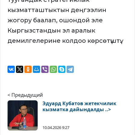
кызматташтыктын деңгээлин
жогору баалап, ошондой эле
Кыргызстандын эл аралык
демилгелерине колдоо көрсөтүштү.
< Предыдущий
Эдуард Кубатов жетекчилик
кызматка дайындалды ..>
10.04.2026 9:27