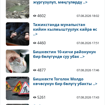
жүргүзүлүп, мөңгүлөрдү ..>
4602
07.08.2026 18:02
Тажикстанда мунапыстан
кийин кылмыштуулук кайра өс
..>
4460
07.08.2026 17:51
Бишкектин 10-кичи районунун
бир бөлүгүндө суу убак ..>
4877
07.08.2026 17:46
Бишкекте Тоголок Молдо
көчөсүнүн бир бөлүгү убакты ..>
5261
07.08.2026 17:43