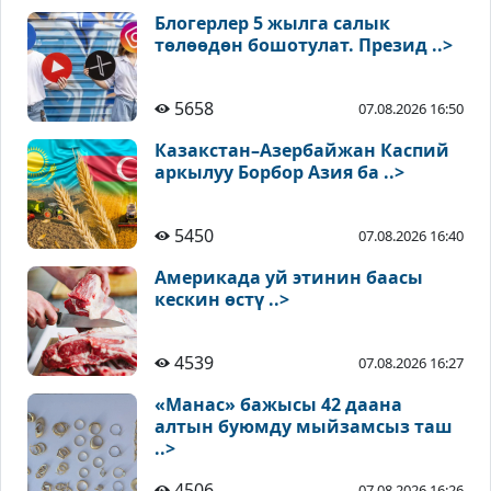
Блогерлер 5 жылга салык
төлөөдөн бошотулат. Презид ..>
5658
07.08.2026 16:50
Казакстан–Азербайжан Каспий
аркылуу Борбор Азия ба ..>
5450
07.08.2026 16:40
Америкада уй этинин баасы
кескин өстү ..>
4539
07.08.2026 16:27
«Манас» бажысы 42 даана
алтын буюмду мыйзамсыз таш
..>
4506
07.08.2026 16:26