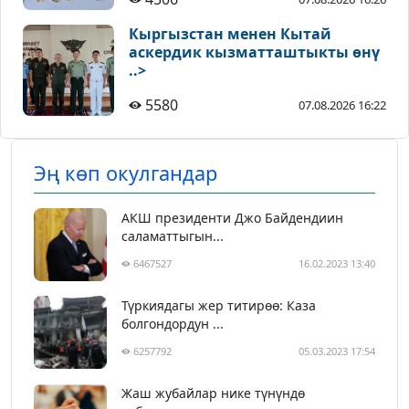
Кыргызстан менен Кытай
аскердик кызматташтыкты өнү
..>
5580
07.08.2026 16:22
Эң көп окулгандар
АКШ президенти Джо Байдендиин
саламаттыгын...
6467527
16.02.2023 13:40
Түркиядагы жер титирөө: Каза
болгондордун ...
6257792
05.03.2023 17:54
Жаш жубайлар нике түнүндө