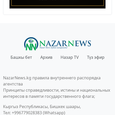
Башкы бет
Архив
Назар TV
Түз эфир
NazarNews.kg правила внутреннего распорядка
агентства
Принципы справедливости, истины и национальных
интересов в памяти государственного флага;
Кыргыз Республикасы, Бишкек шаары,
Тел: +996779028383 (Whatsapp)