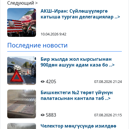
Следующий >
АКШ–Иран: Сүйлөшүүлөргө
катыша турган делегациялар ..>
10.04.2026 9:42
Последние новости
Бир жылда жол кырсыгынан
900дөн ашуун адам каза бо ..>
4205
07.08.2026 21:24
Бишкектеги №2 төрөт үйүнүн
палатасынан кантала таб ..>
5883
07.08.2026 21:15
Челектор мөңгүсүндө изилдөө