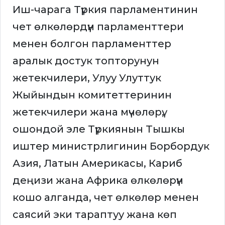
Иш-чарага Түркия парламентинин
чет өлкөлөрдүн парламенттери
менен болгон парламенттер
аралык достук топторунун
жетекчилери, Улуу Улуттук
Жыйындын комитеттеринин
жетекчилери жана мүчөлөрү,
ошондой эле Түркиянын Тышкы
иштер министрлигинин Борбордук
Азия, Латын Америкасы, Кариб
деңизи жана Африка өлкөлөрүн
кошо алганда, чет өлкөлөр менен
саясий эки тараптуу жана көп