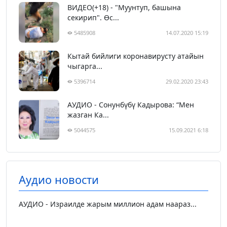
ВИДЕО(+18) - "Муунтуп, башына
секирип". Өс...
5485908
14.07.2020 15:19
Кытай бийлиги коронавирусту атайын
чыгарга...
5396714
29.02.2020 23:43
АУДИО - Сонунбүбү Кадырова: “Мен
жазган Ка...
5044575
15.09.2021 6:18
Аудио новости
АУДИО - Израилде жарым миллион адам наараз...