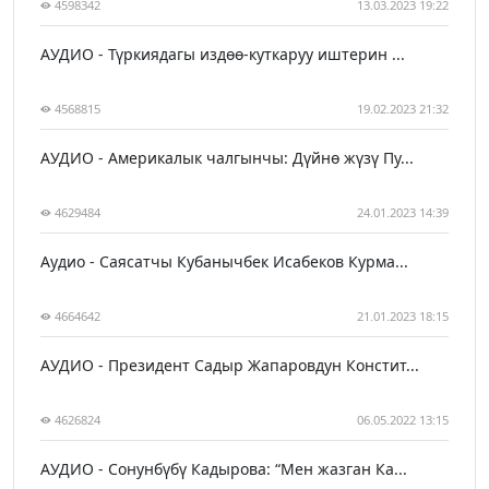
4598342
13.03.2023 19:22
АУДИО - Түркиядагы издөө-куткаруу иштерин ...
4568815
19.02.2023 21:32
АУДИО - Америкалык чалгынчы: Дүйнө жүзү Пу...
4629484
24.01.2023 14:39
Аудио - Саясатчы Кубанычбек Исабеков Курма...
4664642
21.01.2023 18:15
АУДИО - Президент Садыр Жапаровдун Констит...
4626824
06.05.2022 13:15
АУДИО - Сонунбүбү Кадырова: “Мен жазган Ка...