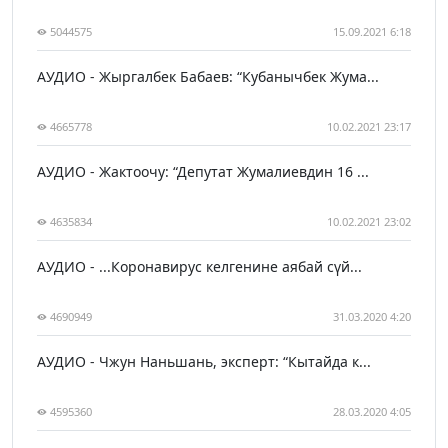
5044575
15.09.2021 6:18
АУДИО - Жыргалбек Бабаев: “Кубанычбек Жума...
4665778
10.02.2021 23:17
АУДИО - Жактоочу: “Депутат Жумалиевдин 16 ...
4635834
10.02.2021 23:02
АУДИО - ...Коронавирус келгенине аябай сүй...
4690949
31.03.2020 4:20
АУДИО - Чжун Наньшань, эксперт: “Кытайда к...
4595360
28.03.2020 4:05