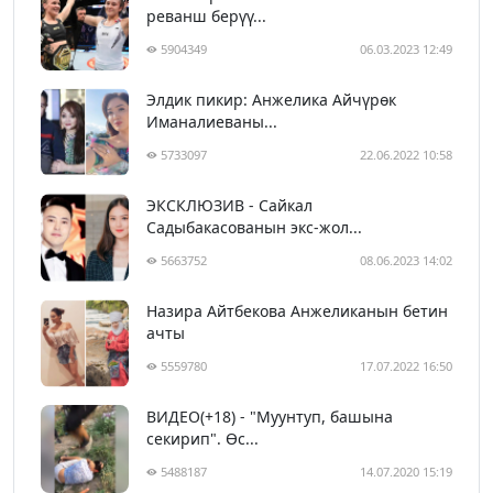
реванш берүү...
5904349
06.03.2023 12:49
Элдик пикир: Анжелика Айчүрөк
Иманалиеваны...
5733097
22.06.2022 10:58
ЭКСКЛЮЗИВ - Сайкал
Садыбакасованын экс-жол...
5663752
08.06.2023 14:02
Назира Айтбекова Анжеликанын бетин
ачты
5559780
17.07.2022 16:50
ВИДЕО(+18) - "Муунтуп, башына
секирип". Өс...
5488187
14.07.2020 15:19