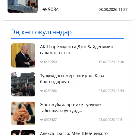
9084
08.08.2026 11:27
Эң көп окулгандар
АКШ президенти Джо Байдендиин
саламаттыгын...
6469950
16.02.2023 13:40
Түркиядагы жер титирөө: Каза
болгондордун ...
6260206
05.03.2023 17:54
Жаш жубайлар нике түнүндө
табышмактуу түрд...
6025427
05.06.2023 10:51
Алекса Грассо: Мен Шевченкого