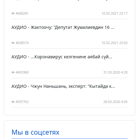
4668281
10.02.2021 23:17
АУДИО - Жактоочу: “Депутат Жумалиевдин 16 ...
4638519
10.02.2021 23:02
АУДИО - ...Коронавирус келгенине аябай сүй...
4693360
31.03.2020 4:20
АУДИО - Чжун Наньшань, эксперт: “Кытайда к...
4597762
28.03.2020 4:05
Мы в соцсетях