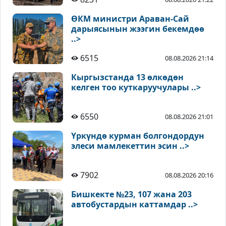
ӨКМ министри Араван-Сай
дарыясынын жээгин бекемдөө
..>
6515
08.08.2026 21:14
Кыргызстанда 13 өлкөдөн
келген тоо куткаруучулары ..>
6550
08.08.2026 21:01
Үркүндө курман болгондордун
элеси мамлекеттин эсин ..>
7902
08.08.2026 20:16
Бишкекте №23, 107 жана 203
автобустардын каттамдар ..>