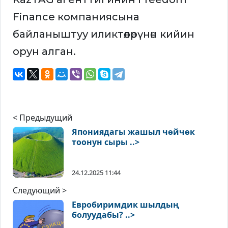
Finance компаниясына
байланыштуу иликтөөлөрүнөн кийин
орун алган.
< Предыдущий
Япониядагы жашыл чөйчөк
тоонун сыры ..>
24.12.2025 11:44
Следующий >
Евробиримдик шылдың
болуудабы? ..>