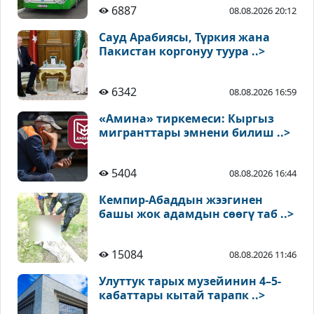
6887
08.08.2026 20:12
Сауд Арабиясы, Түркия жана
Пакистан коргонуу туура ..>
6342
08.08.2026 16:59
«Амина» тиркемеси: Кыргыз
мигранттары эмнени билиш ..>
5404
08.08.2026 16:44
Кемпир-Абаддын жээгинен
башы жок адамдын сөөгү таб ..>
15084
08.08.2026 11:46
Улуттук тарых музейинин 4–5-
кабаттары кытай тарапк ..>