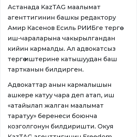
Астанада KazTAG маалымат
агенттигинин башкы редактору
Амир Касенов Есиль РИИБге тергөө
иш-чараларына чакырылгандан
кийин кармалды. Ал адвокатсыз
тергөө иштерине катышуудан баш
тартканын билдирген.
Адвокаттар анын кармалышын
ашкере катуу чара деп атап, иш
«атайылап жалган маалымат
таратуу» беренеси боюнча
козголгонун билдиришти. Окуя
KazTAG агенттигинин Freedom