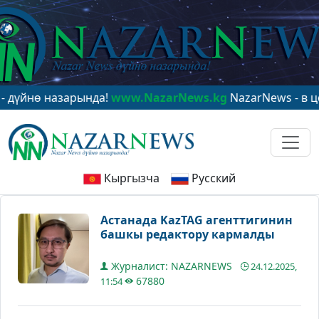
ө назарында!
www.NazarNews.kg
NazarNews - в центре
Кыргызча
Русский
Астанада KazTAG агенттигинин
башкы редактору кармалды
Журналист: NAZARNEWS
24.12.2025,
67880
11:54