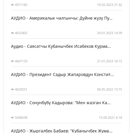
4571182
19.02.2023 21:32
АУДИО - Америкалык чалгынчы: Дүйнө жүзү Пу...
4631802
24.01.2023 14:39
Аудио - Саясатчы Кубанычбек Исабеков Курма...
4667133
21.01.2023 18:15
АУДИО - Президент Садыр Жапаровдун Констит...
4629251
06.05.2022 13:15
АУДИО - Сонунбүбү Кадырова: “Мен жазган Ка...
5048208
15.09.2021 6:18
АУДИО - Жыргалбек Бабаев: “Кубанычбек Жума...