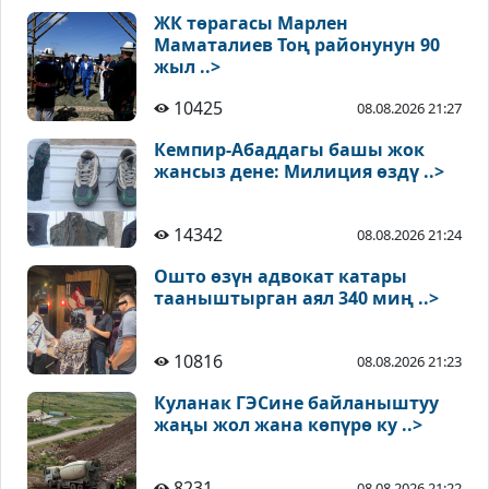
ЖК төрагасы Марлен
Маматалиев Тоң районунун 90
жыл ..>
10425
08.08.2026 21:27
Кемпир-Абаддагы башы жок
жансыз дене: Милиция өздү ..>
14342
08.08.2026 21:24
Ошто өзүн адвокат катары
тааныштырган аял 340 миң ..>
10816
08.08.2026 21:23
Куланак ГЭСине байланыштуу
жаңы жол жана көпүрө ку ..>
8231
08.08.2026 21:22