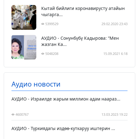
Кытай бийлиги коронавирусту атайын
чыгарга...
5399529
29.02.2020 23:43
АУДИО - Сонунбүбү Кадырова: “Мен
жазган Ка...
5048208
15.09.2021 6:18
Аудио новости
АУДИО - Израилде жарым миллион адам наараз...
4600767
13.03.2023 19:22
АУДИО - Түркиядагы издөө-куткаруу иштерин ...