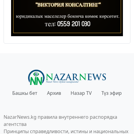
Башкы бет
Архив
Назар TV
Түз эфир
NazarNews.kg правила внутреннего распорядка
агентства
Принципы справедливости, истины и национальных