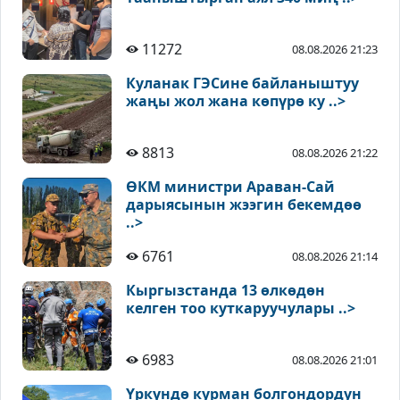
11272
08.08.2026 21:23
Куланак ГЭСине байланыштуу
жаңы жол жана көпүрө ку ..>
8813
08.08.2026 21:22
ӨКМ министри Араван-Сай
дарыясынын жээгин бекемдөө
..>
6761
08.08.2026 21:14
Кыргызстанда 13 өлкөдөн
келген тоо куткаруучулары ..>
6983
08.08.2026 21:01
Үркүндө курман болгондордун