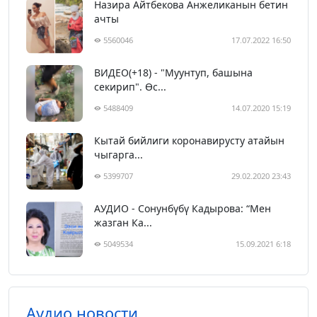
Назира Айтбекова Анжеликанын бетин
ачты
5560046
17.07.2022 16:50
ВИДЕО(+18) - "Муунтуп, башына
секирип". Өс...
5488409
14.07.2020 15:19
Кытай бийлиги коронавирусту атайын
чыгарга...
5399707
29.02.2020 23:43
АУДИО - Сонунбүбү Кадырова: “Мен
жазган Ка...
5049534
15.09.2021 6:18
Аудио новости