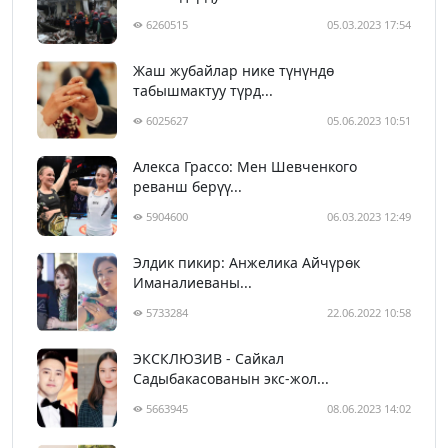
6260515
05.03.2023 17:54
Жаш жубайлар нике түнүндө
табышмактуу түрд...
6025627
05.06.2023 10:51
Алекса Грассо: Мен Шевченкого
реванш берүү...
5904600
06.03.2023 12:49
Элдик пикир: Анжелика Айчүрөк
Иманалиеваны...
5733284
22.06.2022 10:58
ЭКСКЛЮЗИВ - Сайкал
Садыбакасованын экс-жол...
5663945
08.06.2023 14:02