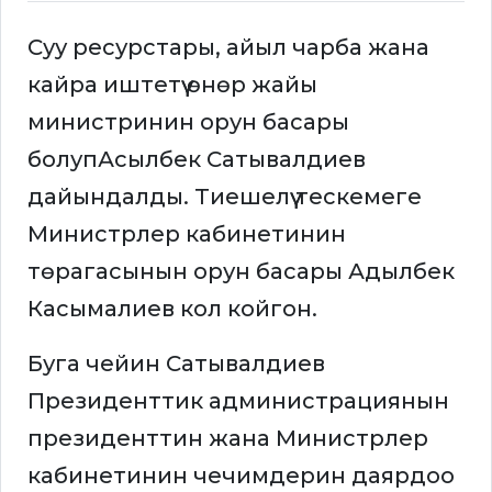
Суу ресурстары, айыл чарба жана
кайра иштетүү өнөр жайы
министринин орун басары
болупАсылбек Сатывалдиев
дайындалды. Тиешелүү тескемеге
Министрлер кабинетинин
төрагасынын орун басары Адылбек
Касымалиев кол койгон.
Буга чейин Сатывалдиев
Президенттик администрациянын
президенттин жана Министрлер
кабинетинин чечимдерин даярдоо