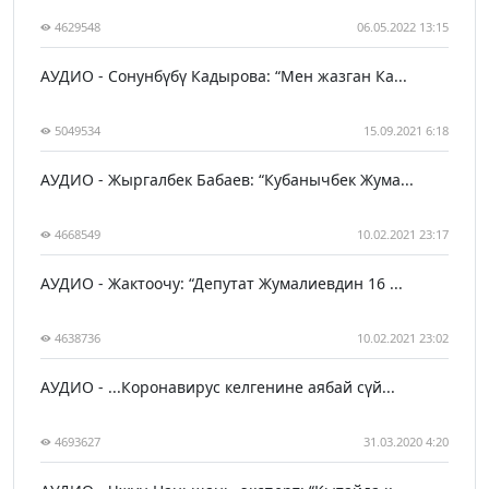
4629548
06.05.2022 13:15
АУДИО - Сонунбүбү Кадырова: “Мен жазган Ка...
5049534
15.09.2021 6:18
АУДИО - Жыргалбек Бабаев: “Кубанычбек Жума...
4668549
10.02.2021 23:17
АУДИО - Жактоочу: “Депутат Жумалиевдин 16 ...
4638736
10.02.2021 23:02
АУДИО - ...Коронавирус келгенине аябай сүй...
4693627
31.03.2020 4:20