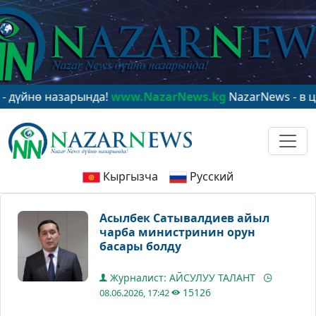
ө назарында!
www.NazarNews.kg
NazarNews - в центре
Кыргызча
Русский
Асылбек Сатывалдиев айыл
чарба министринин орун
басары болду
Журналист: АЙСУЛУУ ТАЛАНТ
15126
08.06.2026, 17:42