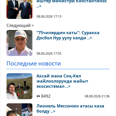
иштер министри Константинос
..>
08.06.2026 17:13
Следующий >
“75чилердин каты”: Суракка
Досбол Нур уулу келди ..>
08.06.2026 17:55
Последние новости
Аксай жана Соң-Көл
жайлоолорунда жайыт
экосистемал ..>
8492
08.08.2026 21:36
Лионель Мессинин атасы каза
болду ..>