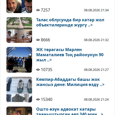
7257
08.08.2026 21:34
Талас облусунда бир катар жол
объектилеринде жүргү ..>
8666
08.08.2026 21:32
ЖК төрагасы Марлен
Маматалиев Тоң районунун 90
жыл ..>
10735
08.08.2026 21:27
Кемпир-Абаддагы башы жок
жансыз дене: Милиция өздү ..>
15340
08.08.2026 21:24
Ошто өзүн адвокат катары
тааныштырган аял 340 миң ..>