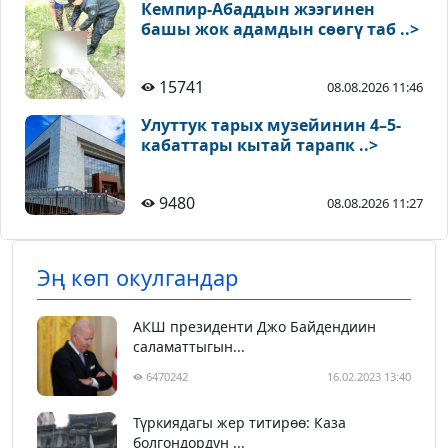
Кемпир-Абаддын жээгинен
башы жок адамдын сөөгү таб ..>
15741
08.08.2026 11:46
Улуттук тарых музейинин 4–5-
кабаттары кытай тарапк ..>
9480
08.08.2026 11:27
Эң көп окулгандар
АКШ президенти Джо Байдендиин
саламаттыгын...
6470242
16.02.2023 13:40
Түркиядагы жер титирөө: Каза
болгондордун ...