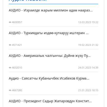
АУДИО - Израилде жарым миллион адам наараз...
4600957
13.03.2023 19:22
АУДИО - Түркиядагы издөө-куткаруу иштерин ...
4571421
19.02.2023 21:32
АУДИО - Америкалык чалгынчы: Дүйнө жүзү Пу...
4632010
24.01.2023 14:39
Аудио - Саясатчы Кубанычбек Исабеков Курма...
4667280
21.01.2023 18:15
АУДИО - Президент Садыр Жапаровдун Констит...