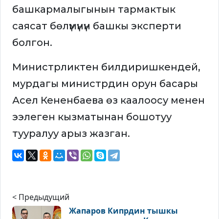
башкармалыгынын тармактык
саясат бөлүмүнүн башкы эксперти
болгон.
Министрликтен билдиришкендей,
мурдагы министрдин орун басары
Асел Кененбаева өз каалоосу менен
ээлеген кызматынан бошотуу
тууралуу арыз жазган.
< Предыдущий
Жапаров Кипрдин тышкы