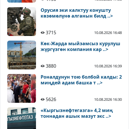
Орусия эки калктуу конушту
көзөмөлүнө алганын билд ..>
3715
10.08.2026 16:48
Көк-Жарда мыйзамсыз курулуш
жүргүзгөн компания кар ..>
3880
10.08.2026 16:39
Роналдунун тою болбой калды: 2
миңдей адам башка т ..>
5626
10.08.2026 16:30
«Кыргызнефтегазга» 4,2 миң
тоннадан ашык мазут экс ..>