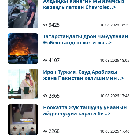
Алдыңкы айнегин мыйзамсыз
караңгылаткан Chevrolet ..>
3425
10.08.2026 18:29
Татарстандагы дрон чабуулунан
Өзбекстандын жети жа ..>
4107
10.08.2026 18:05
Иран Түркия, Сауд Арабиясы
жана Пакистан келишимин ..>
2865
10.08.2026 17:48
Ноокатта жүк ташуучу унаанын
айдоочусуна карата бе ..>
2268
10.08.2026 17:40