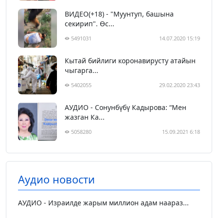
ВИДЕО(+18) - "Муунтуп, башына
секирип". Өс...
5491031
14.07.2020 15:19
Кытай бийлиги коронавирусту атайын
чыгарга...
5402055
29.02.2020 23:43
АУДИО - Сонунбүбү Кадырова: “Мен
жазган Ка...
5058280
15.09.2021 6:18
Аудио новости
АУДИО - Израилде жарым миллион адам наараз...