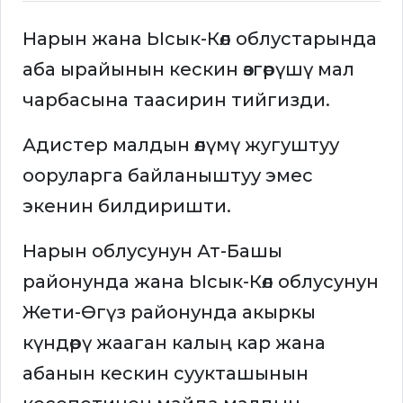
Нарын жана Ысык-Көл облустарында
аба ырайынын кескин өзгөрүшү мал
чарбасына таасирин тийгизди.
Адистер малдын өлүмү жугуштуу
ооруларга байланыштуу эмес
экенин билдиришти.
Нарын облусунун Ат-Башы
районунда жана Ысык-Көл облусунун
Жети-Өгүз районунда акыркы
күндөрү жааган калың кар жана
абанын кескин суукташынын