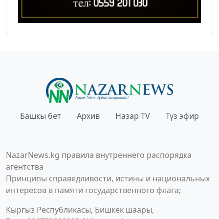
Башкы бет
Архив
Назар TV
Түз эфир
NazarNews.kg правила внутреннего распорядка
агентства
Принципы справедливости, истины и национальных
интересов в памяти государственного флага;
Кыргыз Республикасы, Бишкек шаары,