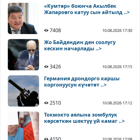
«Кумтөр» боюнча Акылбек
Жапаровго катуу сын айтылд ..>
7408
10.08.2026 17:30
Жо Байдендин ден соолугу
кескин начарлады ..>
3426
10.08.2026 17:15
Германия дрондорго каршы
коргонуусун күчөтөт ..>
2510
10.08.2026 17:12
Токмокто аялына зомбулук
көрсөткөн шектүү үй камаг ..>
4150
10.08.2026 17:08