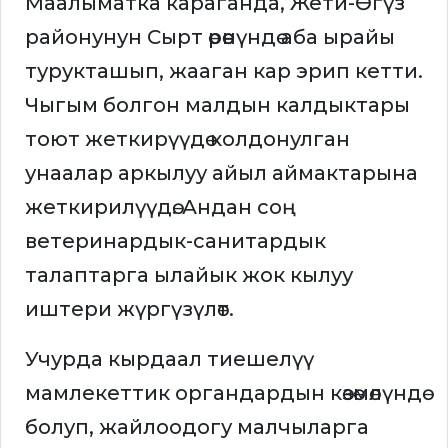
Маалыматка караганда, Жети-Өгүз
районунун Сырт өрөөнүндө аба ырайы
турукташып, жааган кар эрип кетти.
Чыгым болгон малдын калдыктары
тоют жеткирүүдө колдонулган
унаалар аркылуу айыл аймактарына
жеткирилүүдө. Андан соң
ветеринардык-санитардык
талаптарга ылайык жок кылуу
иштери жүргүзүлөт.
Учурда кырдаал тиешелүү
мамлекеттик органдардын көзөмөлүндө
болуп, жайлоодогу малчыларга