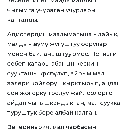
кесепетинен майда малдын
чыгымга учураган учурлары
катталды.
Адистердин маалыматына ылайык,
малдын өлүмү жугуштуу оорулар
менен байланыштуу эмес. Негизги
себеп катары абанын кескин
суукташы көрсөтүлүп, айрым мал
ээлери койлорун кырктырып, андан
соң жогорку тоолуу жайлоолорго
айдап чыгышкандыктан, мал суукка
туруштук бере албай калган.
Ветеринария, мал чарбасын