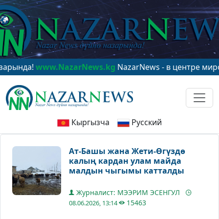
а!
www.NazarNews.kg
NazarNews - в центре мирового 
Кыргызча
Русский
Ат-Башы жана Жети-Өгүздө
калың кардан улам майда
малдын чыгымы катталды
Журналист: МЭЭРИМ ЭСЕНГУЛ
15463
08.06.2026, 13:14