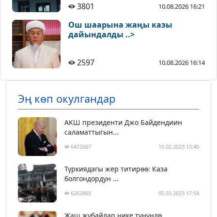
3801
10.08.2026 16:21
Ош шаарына жаңы казы
дайындалды ..>
2597
10.08.2026 16:14
Эң көп окулгандар
АКШ президенти Джо Байдендиин
саламаттыгын...
6472687
16.02.2023 13:40
Түркиядагы жер титирөө: Каза
болгондордун ...
6262865
05.03.2023 17:54
Жаш жубайлар нике түнүндө