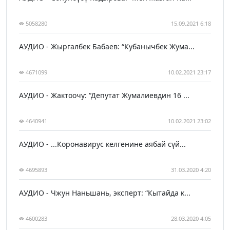
5058280
15.09.2021 6:18
АУДИО - Жыргалбек Бабаев: “Кубанычбек Жума...
4671099
10.02.2021 23:17
АУДИО - Жактоочу: “Депутат Жумалиевдин 16 ...
4640941
10.02.2021 23:02
АУДИО - ...Коронавирус келгенине аябай сүй...
4695893
31.03.2020 4:20
АУДИО - Чжун Наньшань, эксперт: “Кытайда к...
4600283
28.03.2020 4:05