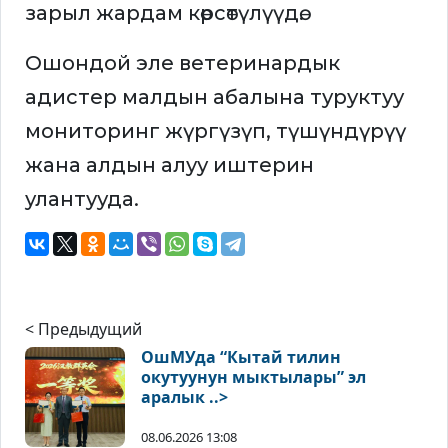
зарыл жардам көрсөтүлүүдө.
Ошондой эле ветеринардык
адистер малдын абалына туруктуу
мониторинг жүргүзүп, түшүндүрүү
жана алдын алуу иштерин
улантууда.
< Предыдущий
ОшМУда “Кытай тилин
окутуунун мыктылары” эл
аралык ..>
08.06.2026 13:08