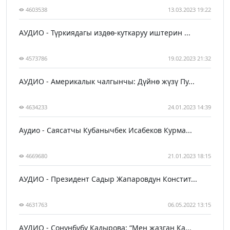
4603538
13.03.2023 19:22
АУДИО - Түркиядагы издөө-куткаруу иштерин ...
4573786
19.02.2023 21:32
АУДИО - Америкалык чалгынчы: Дүйнө жүзү Пу...
4634233
24.01.2023 14:39
Аудио - Саясатчы Кубанычбек Исабеков Курма...
4669680
21.01.2023 18:15
АУДИО - Президент Садыр Жапаровдун Констит...
4631763
06.05.2022 13:15
АУДИО - Сонунбүбү Кадырова: “Мен жазган Ка...