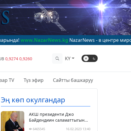
.NazarNews.kg
NazarNews - в центре мирового вниман
KY
UB
0,9274
0,9260
зар TV
Түз эфир
Сайтты башкаруу
Эң көп окулгандар
АКШ президенти Джо
Байдендиин саламаттыгын...
6465545
16.02.2023 13:40