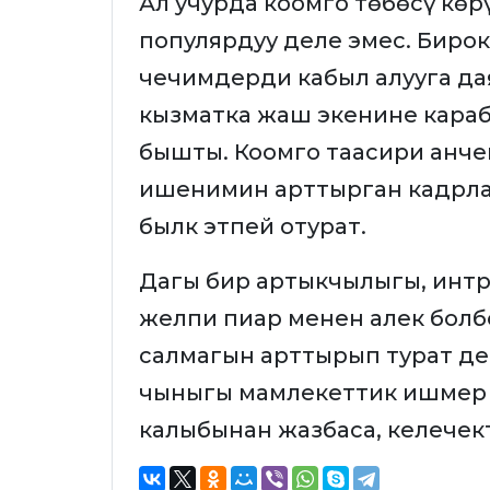
Ал учурда коомго төбөсү көр
популярдуу деле эмес. Бирок
чечимдерди кабыл алууга да
кызматка жаш экенине караб
бышты. Коомго таасири анч
ишенимин арттырган кадрла
былк этпей отурат.
Дагы бир артыкчылыгы, интри
желпи пиар менен алек болб
салмагын арттырып турат де
чыныгы мамлекеттик ишмер к
калыбынан жазбаса, келечек