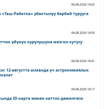
06.08.2026 19:02
«Таш-Рабатка» убактылуу барбай турууга
06.08.2026 18:50
еттик үйүнүн курулушуна мезгил кутусу
06.08.2026 18:41
и: 12-августта асманда үч астрономиялык
йкалат
06.08.2026 18:17
сында ID-карта менен каттоо демилгеси