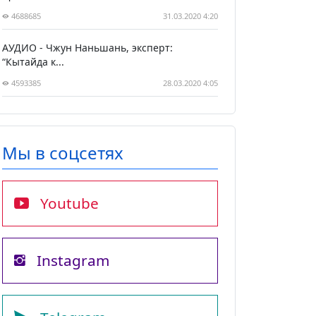
4688685
31.03.2020 4:20
АУДИО - Чжун Наньшань, эксперт:
“Кытайда к...
4593385
28.03.2020 4:05
Мы в соцсетях
Youtube
Instagram