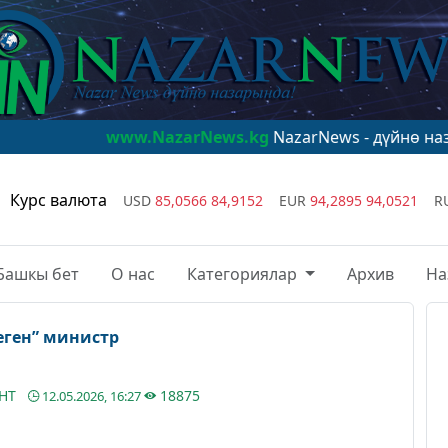
www.NazarNews.kg
NazarNews - дүйнө назарында!
www
Курс валюта
USD
85,0566
84,9152
EUR
94,2895
94,0521
R
Башкы бет
О нас
Категориялар
Архив
На
жеген” министр
АНТ
18875
12.05.2026, 16:27