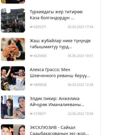
Түркиядагы жер титирөө:
Каза болгондордун ...
6255371
05.03.2023 17:54
Жаш жубайлар нике түнүндө
табышмактуу түрд...
6020460
05.06.2023 10:51
Алекса Грассо: Мен
Шевченкого реванш берүү...
5899628
06.03.2023 12:49
Элдик пикир: Анжелика
Айчүрөк Иманалиеваны...
5728071
22.06.2022 10:58
ЭКСКЛЮЗИВ - Сайкал
Садыбакасованын экс-жол...