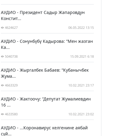
АУДИО - Президент Садыр Жапаровдун
Констит...
4624627
06.05.2022 13:15
АУДИО - Сонунбүбү Кадырова: “Мен жазган
Ка...
5040738
15.09.2021 6:18
АУДИО - Жыргалбек Бабаев: “Кубанычбек
Жума...
4663329
10.02.2021 23:17
АУДИО - Жактоочу: “Депутат Жумалиевдин
16 ...
4633580
10.02.2021 23:02
АУДИО - ...Коронавирус келгенине аябай
сүй...