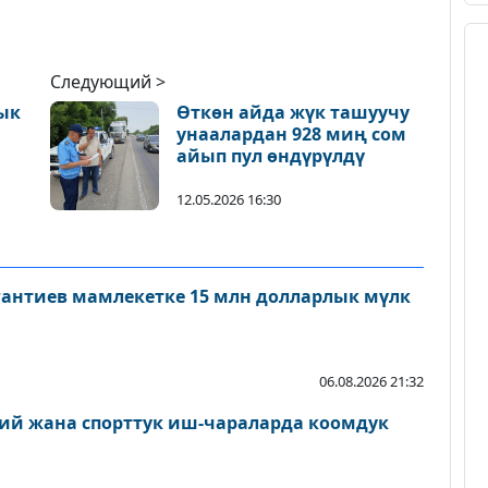
Следующий >
ык
Өткөн айда жүк ташуучу
унаалардан 928 миң сом
айып пул өндүрүлдү
12.05.2026 16:30
антиев мамлекетке 15 млн долларлык мүлк
06.08.2026 21:32
ий жана спорттук иш-чараларда коомдук