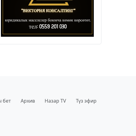
 бет
Архив
Назар TV
Түз эфир