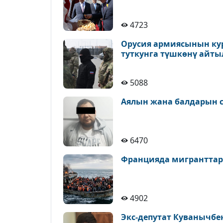
4723
Орусия армиясынын ку
туткунга түшкөнү айт
5088
Аялын жана балдарын с
6470
Францияда мигранттар
4902
Экс-депутат Куванычбе