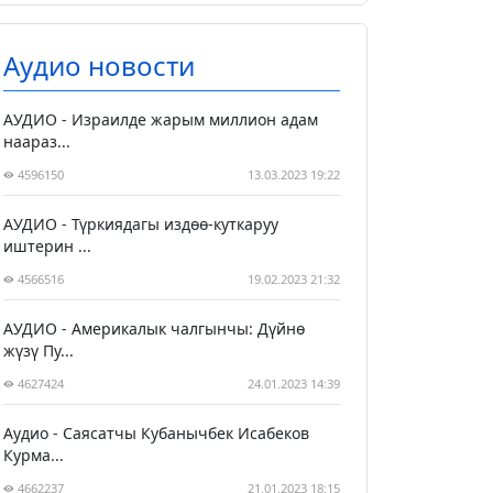
Аудио новости
АУДИО - Израилде жарым миллион адам
наараз...
4596150
13.03.2023 19:22
АУДИО - Түркиядагы издөө-куткаруу
иштерин ...
4566516
19.02.2023 21:32
АУДИО - Америкалык чалгынчы: Дүйнө
жүзү Пу...
4627424
24.01.2023 14:39
Аудио - Саясатчы Кубанычбек Исабеков
Курма...
4662237
21.01.2023 18:15