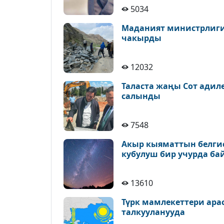
5034
Маданият министрлиги 
чакырды
12032
Таласта жаңы Сот адил
салынды
7548
Акыр кыяматтын белгис
кубулуш бир учурда ба
13610
Түрк мамлекеттери ара
талкууланууда