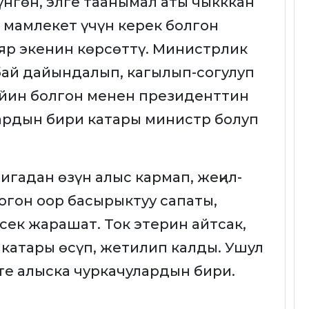
үнгөн, элге таанымал аты чыкккан
 мамлекет үчүн керек болгон
яр экенин көрсөттү. Министрлик
ай дайындалып, кагылып-согулуп
ейин болгон менен президенттин
рдын бири катары министр болуп
гадан өзүн алыс кармап, жеңил-
огон оор басырыктуу сапаты,
сек жарашат. Ток этерин айтсак,
атары өсүп, жетилип калды. Ушул
те алыска чуркачулардын бири.