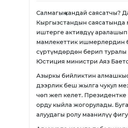
Салмагың кандай саясатчы? 
Кыргызстандын саясатында 
иштерге активдүү аралашып
мамлекеттик ишмерлердин б
сүртүмдөрдөн берип туралы 
Юстиция министри Аяз Бает
Азыркы бийликтин алмашкыс
дээрлик беш жылга чукул ме
чөп жеп келет. Президентке
орду кыйла жогорулады. Буг
алуудагы ролу маанилүү фигу