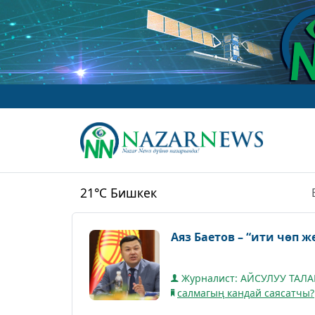
21°C
Бишкек
Аяз Баетов – “ити чөп 
Журналист: АЙСУЛУУ ТАЛ
салмагың кандай саясатчы?