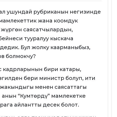
Дал ушундай рубриканын негизинде
мамлекеттик жана коомдук
 жүргөн саясатчылардын,
ейнеси тууралуу кыскача
дедик. Бул жолку каарманыбыз,
ов болмокчу?
 кадрларынын бири катары,
згилден бери министр болуп, ити
 жакындыгы менен саясаттагы
а анын “Кумтөрдү” мамлекетке
рага айлантты десек болот.