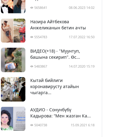
5658641
08.06.2023 14:02
Назира Айтбекова
Анжеликанын бетин ачты
5554783
17.07.2022 16:50
ВИДЕО(+18) - "Муунтуп,
башына секирип". Өс...
5483867
14.07.2020 15:19
Кытай бийлиги
5394203
29.02.2020 23:43
коронавирусту атайын
чыгарга...
АУДИО - Сонунбүбү
Кадырова: “Мен жазган Ка...
5040738
15.09.2021 6:18