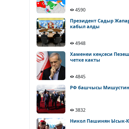
4590
Президент Садыр Жапа
кабыл алды
4948
Хаменеи кеңсеси Пезе
четке какты
4845
РФ башчысы Мишустин 
3832
Никол Пашинян Ысык-К