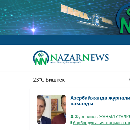
23°C
Бишкек
Азербайжанда журнали
камалды
Журналист: ЖАҢЫЛ СТАЛ
борбордук азия жаңылыкта