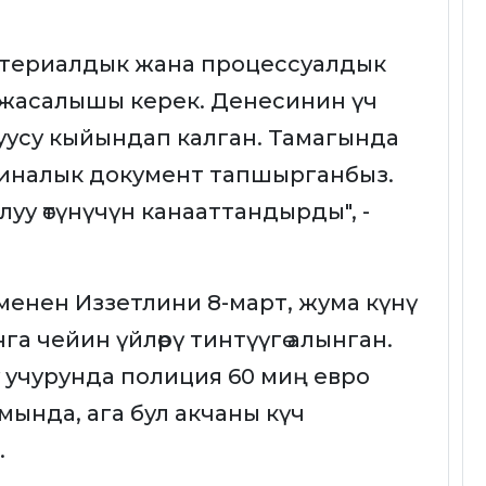
материалдык жана процессуалдык
 жасалышы керек. Денесинин үч
усу кыйындап калган. Тамагында
циналык документ тапшырганбыз.
луу өтүнүчүн канааттандырды", -
менен Иззетлини 8-март, жума күнү
а чейин үйлөрү тинтүүгө алынган.
учурунда полиция 60 миң евро
ында, ага бул акчаны күч
.