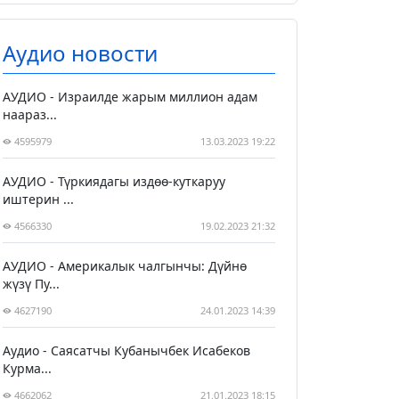
Аудио новости
АУДИО - Израилде жарым миллион адам
наараз...
4595979
13.03.2023 19:22
АУДИО - Түркиядагы издөө-куткаруу
иштерин ...
4566330
19.02.2023 21:32
АУДИО - Америкалык чалгынчы: Дүйнө
жүзү Пу...
4627190
24.01.2023 14:39
Аудио - Саясатчы Кубанычбек Исабеков
Курма...
4662062
21.01.2023 18:15