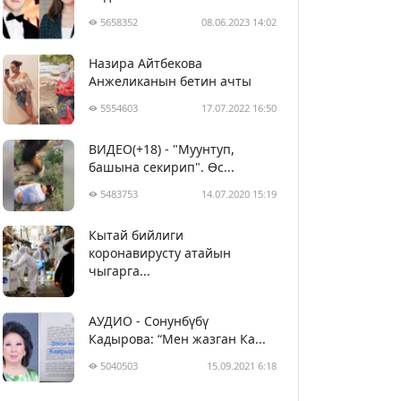
5658352
08.06.2023 14:02
Назира Айтбекова
Анжеликанын бетин ачты
5554603
17.07.2022 16:50
ВИДЕО(+18) - "Муунтуп,
башына секирип". Өс...
5483753
14.07.2020 15:19
Кытай бийлиги
5394018
29.02.2020 23:43
коронавирусту атайын
чыгарга...
АУДИО - Сонунбүбү
Кадырова: “Мен жазган Ка...
5040503
15.09.2021 6:18