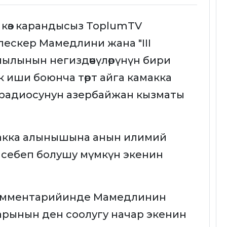
 көз карандысыз ToplumTV
лескер Мамедлини жана "III
ылынын негиздөөчүлөрүнүн бири
 иши боюнча төрт айга камакка
" радиосунун азербайжан кызматы
акка алынышына анын илимий
 себеп болушу мүмкүн экенин
комментарийинде Мамедлинин
рынын ден соолугу начар экенин