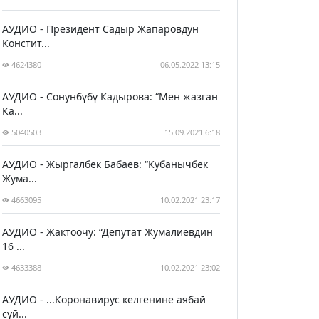
АУДИО - Президент Садыр Жапаровдун
Констит...
4624380
06.05.2022 13:15
АУДИО - Сонунбүбү Кадырова: “Мен жазган
Ка...
5040503
15.09.2021 6:18
АУДИО - Жыргалбек Бабаев: “Кубанычбек
Жума...
4663095
10.02.2021 23:17
АУДИО - Жактоочу: “Депутат Жумалиевдин
16 ...
4633388
10.02.2021 23:02
АУДИО - ...Коронавирус келгенине аябай
сүй...