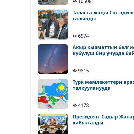
10508
Таласта жаңы Сот адил
салынды
6574
Акыр кыяматтын белгис
кубулуш бир учурда ба
9815
Түрк мамлекеттери ара
талкууланууда
4178
Президент Садыр Жапа
кабыл алды