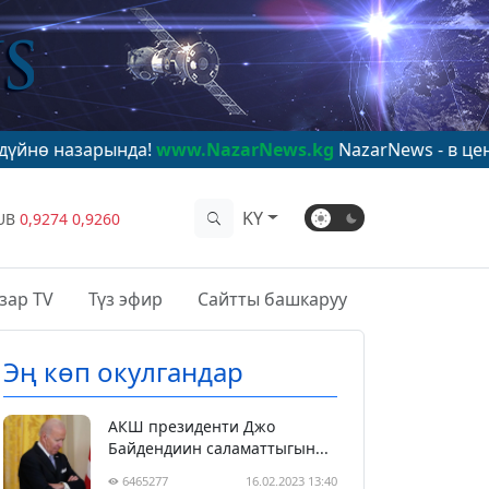
да!
www.NazarNews.kg
NazarNews - в центре мирового
KY
UB
0,9274
0,9260
зар TV
Түз эфир
Сайтты башкаруу
Эң көп окулгандар
АКШ президенти Джо
Байдендиин саламаттыгын...
6465277
16.02.2023 13:40