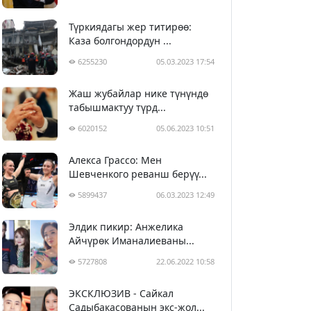
Түркиядагы жер титирөө:
Каза болгондордун ...
6255230
05.03.2023 17:54
Жаш жубайлар нике түнүндө
табышмактуу түрд...
6020152
05.06.2023 10:51
Алекса Грассо: Мен
Шевченкого реванш берүү...
5899437
06.03.2023 12:49
Элдик пикир: Анжелика
Айчүрөк Иманалиеваны...
5727808
22.06.2022 10:58
ЭКСКЛЮЗИВ - Сайкал
Садыбакасованын экс-жол...