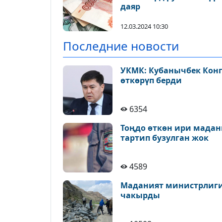
даяр
12.03.2024 10:30
Последние новости
УКМК: Кубанычбек Конг
өткөрүп берди
6354
Тоңдо өткөн ири мадан
тартип бузулган жок
4589
Маданият министрлиги 
чакырды