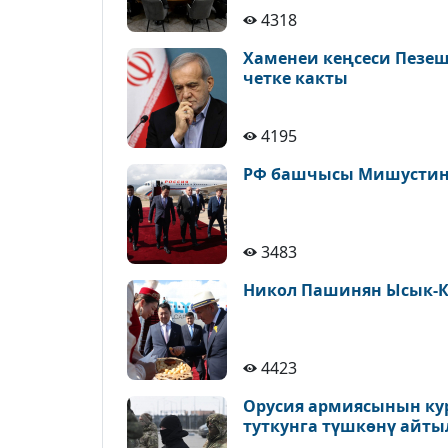
4318
Хаменеи кеңсеси Пезе
четке какты
4195
РФ башчысы Мишустин 
3483
Никол Пашинян Ысык-К
4423
Орусия армиясынын ку
туткунга түшкөнү айт