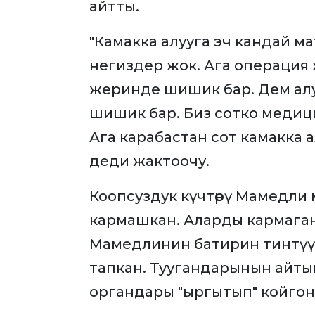
айтты.
"Камакка алууга эч кандай 
негиздер жок. Ага операция
жеринде шишик бар. Дем алу
шишик бар. Биз сотко меди
Ага карабастан сот камакка а
деди жактоочу.
Коопсуздук күчтөрү Мамедли 
кармашкан. Аларды кармаганг
Мамедлинин батирин тинтүү 
тапкан. Туугандарынын айтым
органдары "ыргытып" койгон