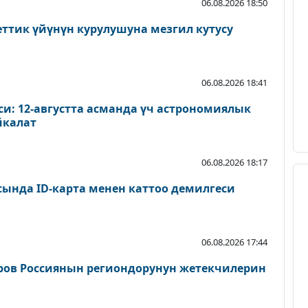
06.08.2026 18:50
еттик үйүнүн курулушуна мезгил кутусу
06.08.2026 18:41
и: 12-августта асманда үч астрономиялык
йкалат
06.08.2026 18:17
сында ID-карта менен каттоо демилгеси
06.08.2026 17:44
ров Россиянын региондорунун жетекчилерин