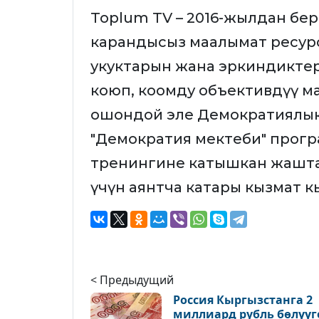
Toplum TV – 2016-жылдан бер
карандысыз маалымат ресурс
укуктарын жана эркиндиктер
коюп, коомду объективдүү м
ошондой эле Демократиялык 
"Демократия мектеби" прог
тренингине катышкан жашта
үчүн аянтча катары кызмат к
< Предыдущий
Россия Кыргызстанга 2
миллиард рубль бөлүүг