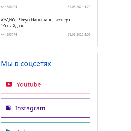
4688474
31.03.2020 4:20
АУДИО - Чжун Наньшань, эксперт:
“Кытайда к...
4593174
28.03.2020 4:05
Мы в соцсетях
Youtube
Instagram