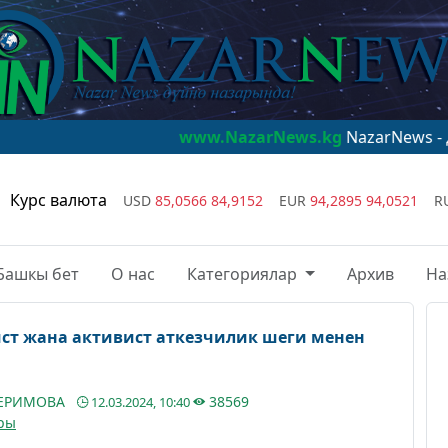
www.NazarNews.kg
NazarNews - дүйнө назарын
Курс валюта
USD
85,0566
84,9152
EUR
94,2895
94,0521
R
Башкы бет
О нас
Категориялар
Архив
На
ст жана активист аткезчилик шеги менен
КЕРИМОВА
38569
12.03.2024, 10:40
ры