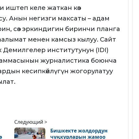
и иштеп келе жаткан көз
у. Анын негизги максаты – адам
ин, сөз эркиндигин биринчи планга
аалымат менен камсыз кылуу. Сайт
Демилгелер институтунун (IDI)
раммасынын журналистика боюнча
рдын кесипкөйлүгүн жогорулатуу
ылат.
Следующий >
Бишкекте жолдордун
ө
чуңкурларын жамоо