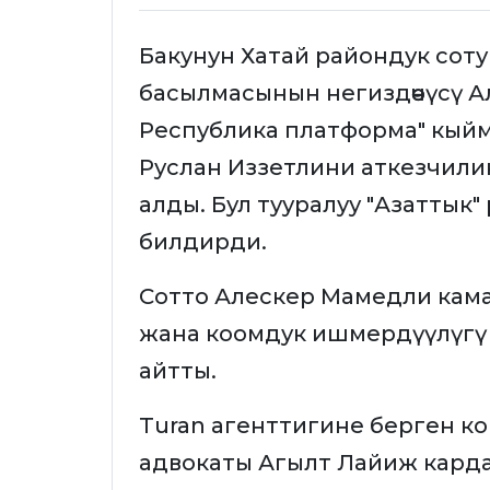
Бакунун Хатай райондук соту
басылмасынын негиздөөчүсү А
Республика платформа" кыйм
Руслан Иззетлини аткезчилик
алды. Бул тууралуу "Азаттык
билдирди.
Сотто Алескер Мамедли кам
жана коомдук ишмердүүлүгү
айтты.
Turan агенттигине берген 
адвокаты Агылт Лайиж карда