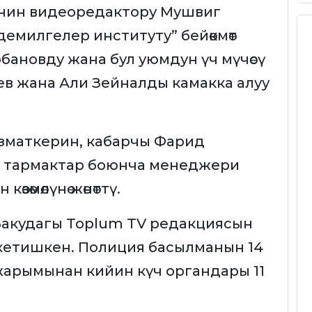
Vнин видеоредактору Мушвиг
емилгелер институту” бейөкмөт
бановду жана бул уюмдун үч мүчөсү
ев жана Али Зейналды камакка алуу
зматкерин, кабарчы Фарид
 тармактар боюнча менеджери
зөмөлүнө жөнөттү.
 Бакудагы Toplum TV редакциясын
п кетишкен. Полиция басылманын 14
жарымынан кийин күч органдары 11