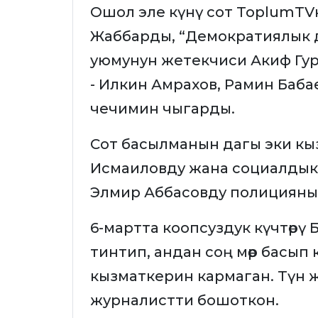
Ошол эле күнү сот ToplumT
Жаббарды, “Демократиялык д
уюмунун жетекчиси Акиф Гур
- Илкин Амрахов, Рамин Баба
чечимин чыгарды.
Сот басылманын дагы эки кы
Исмаиловду жана социалдык
Элмир Аббасовду полициянын кө
6-мартта коопсуздук күчтөрү
тинтип, андан соң мөөр басы
кызматкерин кармаган. Түн 
журналистти бошоткон.