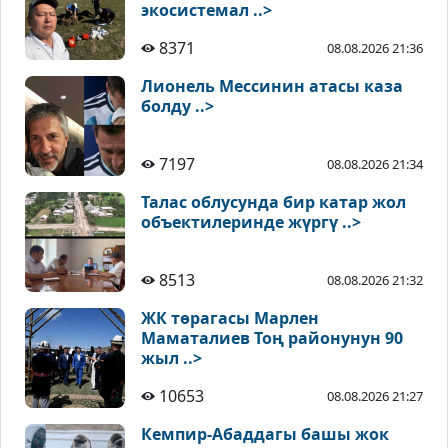
экосистемал ..>
8371
08.08.2026 21:36
Лионель Мессинин атасы каза
болду ..>
7197
08.08.2026 21:34
Талас облусунда бир катар жол
объектилеринде жүргү ..>
8513
08.08.2026 21:32
ЖК төрагасы Марлен
Маматалиев Тоң районунун 90
жыл ..>
10653
08.08.2026 21:27
Кемпир-Абаддагы башы жок