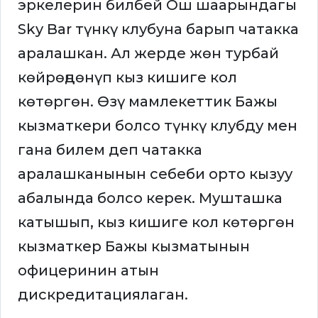
эркелерин билбей Ош шаарындагы
Sky Bar түнкү клубуна барып чатакка
аралашкан. Ал жерде жөн турбай
көйрөңдөнүп кыз кишиге кол
көтөргөн. Өзү мамлекеттик Бажы
кызматкери болсо түнкү клубду мен
гана билем деп чатакка
аралашканынын себеби орто кызуу
абалында болсо керек. Мушташка
катышып, кыз кишиге кол көтөргөн
кызматкер Бажы кызматынын
офицеринин атын
дискредитациялаган.