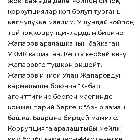
жок. Бажыда дале «ойпоң-тойпоң»
коррупциялар көп болуп турганы
көпчүлүккө маалим. Ушундай «ойпоң-
тойпоң» коррупциялардын бирине
Жапаров аралашканын байкаган
УКМК кармаган. Көптү көрбөй көзү
Жапаровго түшкөн окшойт.
Жапаров иниси Улан Жапаровдун
кармалышы боюнча "Кабар"
агенттигине берген маегинде
комментарий берген: "Азыр заман
башка. Баарына бирдей мамиле.
Коррупцияга аралаштыңбы мейли
ким болбо камаласың. Мамлекетке