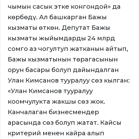
чымын сасык этке конгондой» да
көрбөдү. Ал башкарган Бажы
кызматы өткөн. Депутат Бажы
кызматы жыйымдарды 24 млрд
сомго аз чогултуп жатканын айтып,
Бажы кызматынын төрагасынын
орун басары болуп дайындалган
Улан Кимсанов тууралуу сөз кылган:
«Улан Кимсанов тууралуу
коомчулукта жакшы сөз жок.
Канчалаган бизнесмендер
арасында сөз болуп жатат. Кайсы
критерий менен кайра алып