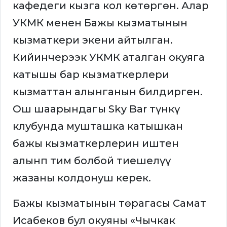
кафедеги кызга кол көтөргөн. Алар
УКМК менен Бажы кызматынын
кызматкери экени айтылган.
Кийинчерээк УКМК аталган окуяга
катышы бар кызматкерлери
кызматтан алынганын билдирген.
Ош шаарындагы Sky Bar түнкү
клубунда мушташка катышкан
бажы кызматкерлерин иштен
алынп тим болбой тиешелүү
жазаны колдонуш керек.
Бажы кызматынын төрагасы Самат
Исабеков бул окуяны «Чычкак