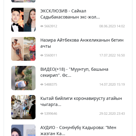
ЭКСКЛЮЗИВ - Сайкал
Садыбакасованын экс-жол...
5663912
08.06.2023 14:02
Назира Айтбекова Анжеликанын бетин
ачты
5560011
17.07.2022 16:50
ВИДЕО(+18) - "Муунтуп, башына
секирип". Өс...
5488375
14.07.2020 15:19
Кытай бийлиги коронавирусту атайын
чыгарга...
5399646
29.02.2020 23:43
АУДИО - Сонунбүбү Кадырова: “Мен
жазган Ка...