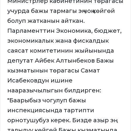
Министрлер кабинетинин төрагасы
учурда бажы тармагы эң чоң көйгөй
болуп жатканын айткан.
Парламенттин Экономика, бюджет,
экономикалык жана фискалдык
саясат комитетинин жыйынында
депутат Айбек Алтынбеков Бажы
кызматынын төрагасы Самат
Исабековдун ишине
нааразычылыгын билдирген:
"Баарыбыз чогулуп бажы
инспекциясында тартипти
орнотушубуз керек. Бизде азыр эң
талылуу көйгөй Бажы кызматында