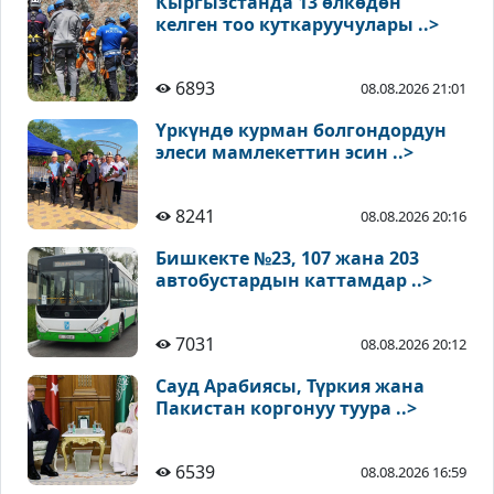
Кыргызстанда 13 өлкөдөн
келген тоо куткаруучулары ..>
6893
08.08.2026 21:01
Үркүндө курман болгондордун
элеси мамлекеттин эсин ..>
8241
08.08.2026 20:16
Бишкекте №23, 107 жана 203
автобустардын каттамдар ..>
7031
08.08.2026 20:12
Сауд Арабиясы, Түркия жана
Пакистан коргонуу туура ..>
6539
08.08.2026 16:59