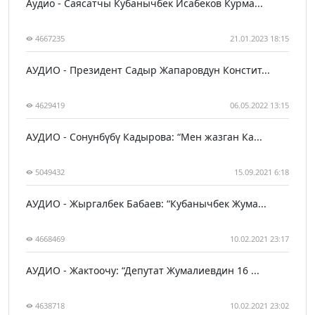
Аудио - Саясатчы Кубанычбек Исабеков Курма...
4667235
21.01.2023 18:15
АУДИО - Президент Садыр Жапаровдун Констит...
4629419
06.05.2022 13:15
АУДИО - Сонунбүбү Кадырова: “Мен жазган Ка...
5049432
15.09.2021 6:18
АУДИО - Жыргалбек Бабаев: “Кубанычбек Жума...
4668469
10.02.2021 23:17
АУДИО - Жактоочу: “Депутат Жумалиевдин 16 ...
4638718
10.02.2021 23:02