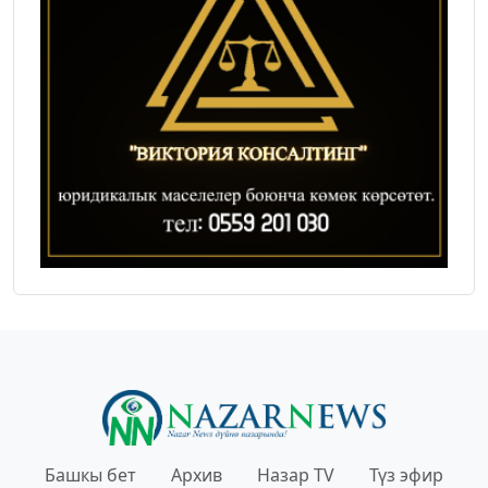
Башкы бет
Архив
Назар TV
Түз эфир