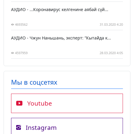
АУДИО - ...Коронавирус келгенине аябай сүй...
4693562
31.03.2020 4:20
АУДИО - Чжун Наньшань, эксперт: “Кытайда к...
4597959
28.03.2020 4:05
Мы в соцсетях
Youtube
Instagram