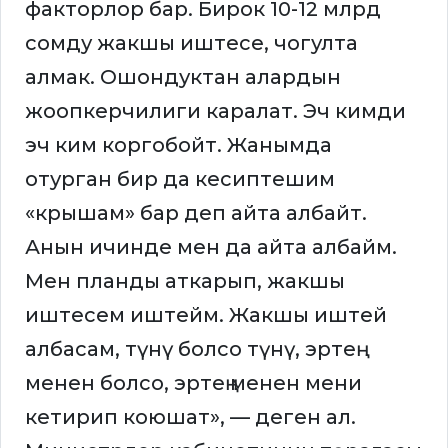
факторлор бар. Бирок 10-12 млрд
сомду жакшы иштесе, чогулта
алмак. Ошондуктан алардын
жоопкерчилиги каралат. Эч кимди
эч ким коргобойт. Жанымда
отурган бир да кесиптешим
«крышам» бар деп айта албайт.
Анын ичинде мен да айта албайм.
Мен планды аткарып, жакшы
иштесем иштейм. Жакшы иштей
албасам, түнү болсо түнү, эртең
менен болсо, эртең менен мени
кетирип коюшат», — деген ал.