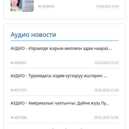
5049432
15.09.2021 6:18
Аудио новости
АУДИО - Израилде жарым миллион адам наараз...
4600891
13.03.2023 19:22
АУДИО - Түркиядагы издөө-куткаруу иштерин ...
4571372
19.02.2023 21:32
АУДИО - Америкалык чалгынчы: Дүйнө жүзү Пу...
4631948
24.01.2023 14:39