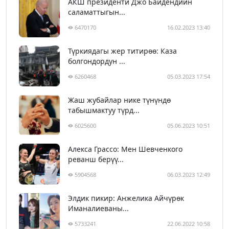
АКШ президенти Джо Байдендиин
саламаттыгын...
6470170
16.02.2023 13:40
Түркиядагы жер титирөө: Каза
болгондордун ...
6260468
05.03.2023 17:54
Жаш жубайлар нике түнүндө
табышмактуу түрд...
6025600
05.06.2023 10:51
Алекса Грассо: Мен Шевченкого
реванш берүү...
5904568
06.03.2023 12:49
Элдик пикир: Анжелика Айчүрөк
Иманалиеваны...
5733241
22.06.2022 10:58