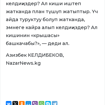
келдиңиздер? Ал киши иштеп
жатканда план түшүп жатыптыр. Үч
айда туруктуу болуп жатканда,
эмнеге кайра алып келдиңиздер? Ал
кишинин «крышасы»
башкачабы?», — деди ал.
Азизбек КЕЛДИБЕКОВ,
NazarNews.kg