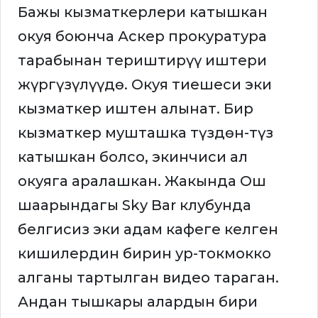
Бажы кызматкерлери катышкан
окуя боюнча Аскер прокуратура
тарабынан териштирүү иштери
жүргүзүлүүдө. Окуя тиешеси эки
кызматкер иштен алынат. Бир
кызматкер мушташка түздөн-түз
катышкан болсо, экинчиси ал
окуяга аралашкан. Жакында Ош
шаарындагы Sky Bar клубунда
белгисиз эки адам кафеге келген
кишилердин бирин ур-токмокко
алганы тартылган видео тараган.
Андан тышкары алардын бири