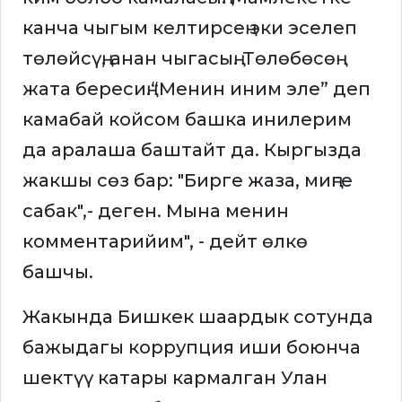
канча чыгым келтирсең эки эселеп
төлөйсүң, анан чыгасың. Төлөбөсөң
жата бересиң.“Менин иним эле” деп
камабай койсом башка инилерим
да аралаша баштайт да. Кыргызда
жакшы сөз бар: "Бирге жаза, миңге
сабак",- деген. Мына менин
комментарийим", - дейт өлкө
башчы.
Жакында Бишкек шаардык сотунда
бажыдагы коррупция иши боюнча
шектүү катары кармалган Улан