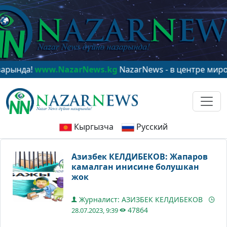
w.NazarNews.kg
NazarNews - в центре мирового внима
Кыргызча
Русский
Азизбек КЕЛДИБЕКОВ: Жапаров
камалган инисине болушкан
жок
Журналист: АЗИЗБЕК КЕЛДИБЕКОВ
47864
28.07.2023, 9:39