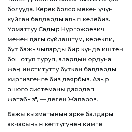
болууда. Керек болсо мекен үчүн
күйгөн балдарды алып келебиз.
Урматтуу Садыр Нургожоевич
менен дагы сүйлөштүм, керекпи,
бүт бажычыларды бир күндө иштен
бошотуп туруп, алардын ордуна
жаңы институтту бүткөн балдарды
киргизгенге биз даярбыз. Азыр
ошого системаны даярдап
жатабыз", — деген Жапаров.
Бажы кызматынын эрке балдары
акчасынын көптүгүнөн кимге