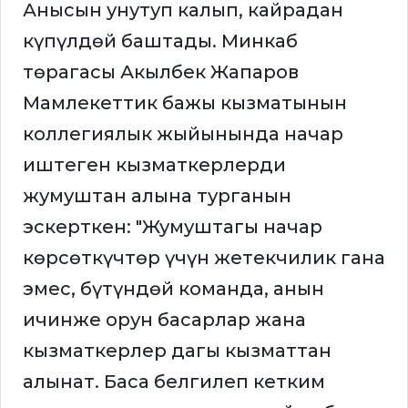
Анысын унутуп калып, кайрадан
күпүлдөй баштады. Минкаб
төрагасы Акылбек Жапаров
Мамлекеттик бажы кызматынын
коллегиялык жыйынында начар
иштеген кызматкерлерди
жумуштан алына турганын
эскерткен: "Жумуштагы начар
көрсөткүчтөр үчүн жетекчилик гана
эмес, бүтүндөй команда, анын
ичинже орун басарлар жана
кызматкерлер дагы кызматтан
алынат. Баса белгилеп кетким