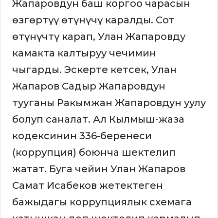
Жапаровдун баш коргоо чарасын
өзгөртүү өтүнүчү каралды. Сот
өтүнүчтү карап, Улан Жапаровду
камакта калтыруу чечимин
чыгарды. Эскерте кетсек, Улан
Жапаров Садыр Жапаровдун
тууганы Ракымжан Жапаровдун уулу
болуп саналат. Ал Кылмыш-жаза
кодексинин 336-беренеси
(коррупция) боюнча шектелип
жатат. Буга чейин Улан Жапаров
Самат Исабеков жетектеген
бажыдагы коррупциялык схемага