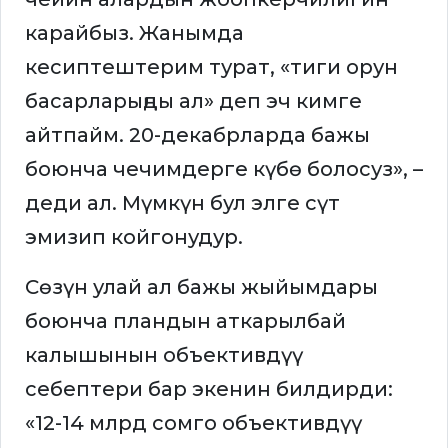
карайбыз. Жанымда
кесиптештерим турат, «тиги орун
басарларыңды ал» деп эч кимге
айтпайм. 20-декабрларда бажы
боюнча чечимдерге күбө болосуз», –
деди ал. Мүмкүн бул элге сүт
эмизип койгонудур.
Сөзүн улай ал бажы жыйымдары
боюнча пландын аткарылбай
калышынын объективдүү
себептери бар экенин билдирди:
«12-14 млрд сомго объективдүү