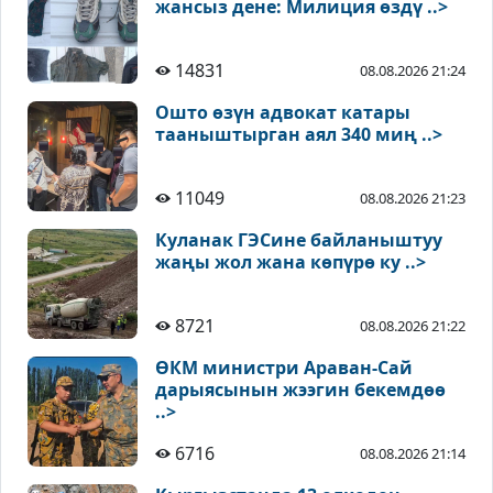
жансыз дене: Милиция өздү ..>
14831
08.08.2026 21:24
Ошто өзүн адвокат катары
тааныштырган аял 340 миң ..>
11049
08.08.2026 21:23
Куланак ГЭСине байланыштуу
жаңы жол жана көпүрө ку ..>
8721
08.08.2026 21:22
ӨКМ министри Араван-Сай
дарыясынын жээгин бекемдөө
..>
6716
08.08.2026 21:14