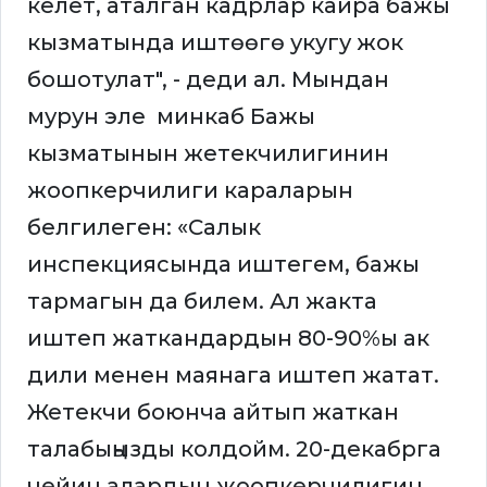
келет, аталган кадрлар кайра бажы
кызматында иштөөгө укугу жок
бошотулат", - деди ал. Мындан
мурун эле минкаб Бажы
кызматынын жетекчилигинин
жоопкерчилиги караларын
белгилеген: «Салык
инспекциясында иштегем, бажы
тармагын да билем. Ал жакта
иштеп жаткандардын 80-90%ы ак
дили менен маянага иштеп жатат.
Жетекчи боюнча айтып жаткан
талабыңызды колдойм. 20-декабрга
чейин алардын жоопкерчилигин