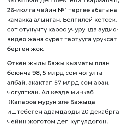
катышкан деп шектелип кармалып,
26-июлга чейин №1 тергөө абагына
камакка алынган. Белгилей кетсек,
сот өтүнүчтү кароо учурунда аудио-
видео жана сүрөт тартууга уруксат
берген жок.
Өткөн жылы Бажы кызматы план
боюнча 98, 5 млрд сом чогулта
албай, акактап 57 млрд сом араң
чогулткан. Ал кезде минкаб
Жапаров мурун эле Бажыда
иштебеген адамдарды 20 декабрга
чейин жоготом деп күпүлдөгөн.