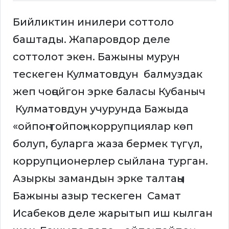
Бийликтин инилери соттоло
баштады. Жапаровдор деле
соттолот экен. Бажыны мурун
тескеген Кулматовдун балмуздак
жеп чоңойгон эрке баласы Кубаныч
Кулматовдун учурунда Бажыда
«ойпоң-тойпоң» коррупциялар көп
болуп, буларга жаза бермек түгүл,
коррупционерлер сыйлана турган.
Азыркы замандын эрке талтаңы
Бажыны азыр тескеген Самат
Исабеков деле жарытып иш кылган