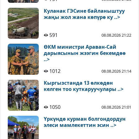
Куланак ГЭСине байланыштуу
жаңы жол жана көпүрө ку ..>
591
08.08.2026 21:22
ӨКМ министри Араван-Сай
дарыясынын жээгин бекемдөө
..>
1012
08.08.2026 21:14
Кыргызстанда 13 өлкөдөн
келген тоо куткаруучулары ..>
1050
08.08.2026 21:01
Үркүндө курман болгондордун
элеси мамлекеттин эсин ..>