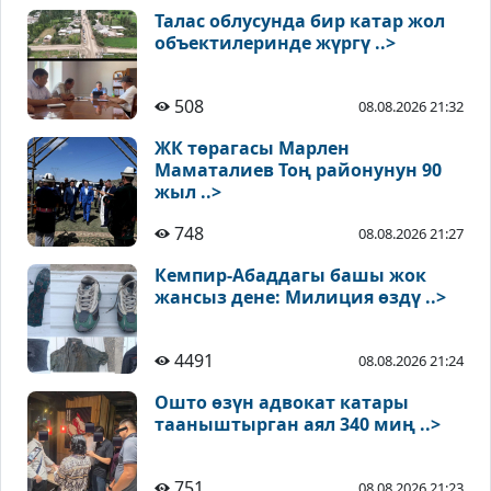
Талас облусунда бир катар жол
объектилеринде жүргү ..>
508
08.08.2026 21:32
ЖК төрагасы Марлен
Маматалиев Тоң районунун 90
жыл ..>
748
08.08.2026 21:27
Кемпир-Абаддагы башы жок
жансыз дене: Милиция өздү ..>
4491
08.08.2026 21:24
Ошто өзүн адвокат катары
тааныштырган аял 340 миң ..>
751
08.08.2026 21:23