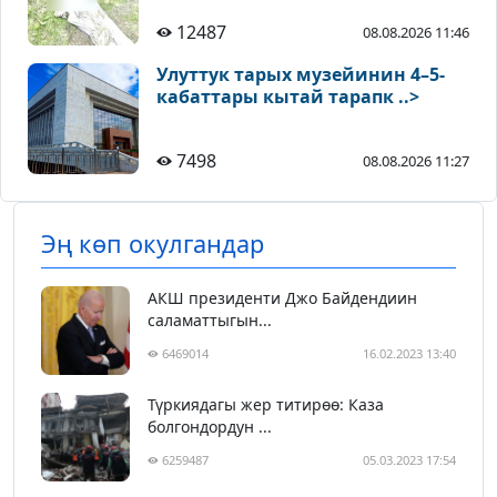
12487
08.08.2026 11:46
Улуттук тарых музейинин 4–5-
кабаттары кытай тарапк ..>
7498
08.08.2026 11:27
Эң көп окулгандар
АКШ президенти Джо Байдендиин
саламаттыгын...
6469014
16.02.2023 13:40
Түркиядагы жер титирөө: Каза
болгондордун ...
6259487
05.03.2023 17:54