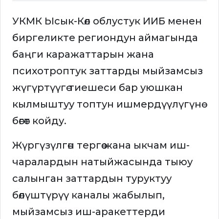
УКМК Ысык-Көл облустук ИИБ менен
биргеликте региондун аймагында
баңги каражаттарын жана
психотроптук заттарды мыйзамсыз
жүгүртүүгө тиешеси бар уюшкан
кылмыштуу топтун ишмердүүлүгүнө
бөгөт койду.
Жүргүзүлгөн тергөө жана ыкчам иш-
чаралардын натыйжасында тыюу
салынган заттардын туруктуу
бөлүштүрүү каналы жабылып,
мыйзамсыз иш-аракеттерди