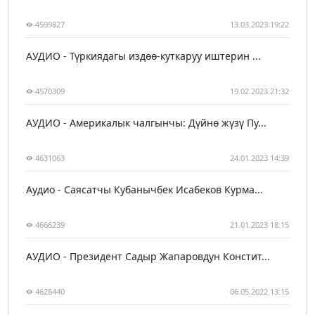
4599827
13.03.2023 19:22
АУДИО - Түркиядагы издөө-куткаруу иштерин ...
4570309
19.02.2023 21:32
АУДИО - Америкалык чалгынчы: Дүйнө жүзү Пу...
4631063
24.01.2023 14:39
Аудио - Саясатчы Кубанычбек Исабеков Курма...
4666239
21.01.2023 18:15
АУДИО - Президент Садыр Жапаровдун Констит...
4628440
06.05.2022 13:15