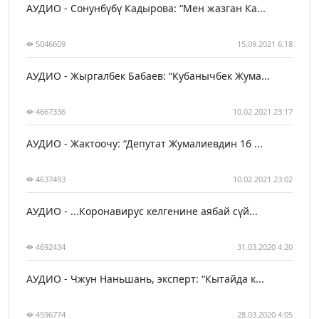
АУДИО - Сонунбүбү Кадырова: “Мен жазган Ка...
5046609
15.09.2021 6:18
АУДИО - Жыргалбек Бабаев: “Кубанычбек Жума...
4667336
10.02.2021 23:17
АУДИО - Жактоочу: “Депутат Жумалиевдин 16 ...
4637493
10.02.2021 23:02
АУДИО - ...Коронавирус келгенине аябай сүй...
4692434
31.03.2020 4:20
АУДИО - Чжун Наньшань, эксперт: “Кытайда к...
4596774
28.03.2020 4:05