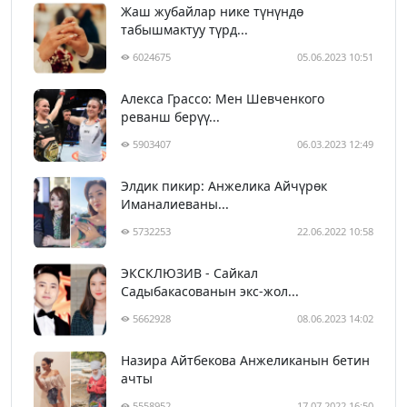
Жаш жубайлар нике түнүндө
табышмактуу түрд...
6024675
05.06.2023 10:51
Алекса Грассо: Мен Шевченкого
реванш берүү...
5903407
06.03.2023 12:49
Элдик пикир: Анжелика Айчүрөк
Иманалиеваны...
5732253
22.06.2022 10:58
ЭКСКЛЮЗИВ - Сайкал
Садыбакасованын экс-жол...
5662928
08.06.2023 14:02
Назира Айтбекова Анжеликанын бетин
ачты
5558952
17.07.2022 16:50