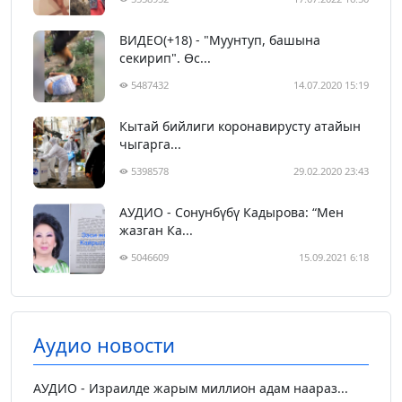
ВИДЕО(+18) - "Муунтуп, башына
секирип". Өс...
5487432
14.07.2020 15:19
Кытай бийлиги коронавирусту атайын
чыгарга...
5398578
29.02.2020 23:43
АУДИО - Сонунбүбү Кадырова: “Мен
жазган Ка...
5046609
15.09.2021 6:18
Аудио новости
АУДИО - Израилде жарым миллион адам наараз...