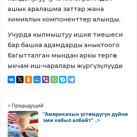
ашык аралашма заттар жана
химиялык компоненттер алынды.
Учурда кылмыштуу ишке тиешеси
бар башка адамдарды аныктоого
багытталган мындан аркы тергөө-
ыкчам иш-чаралары жүргүзүлүүдө.
< Предыдущий
“Американын үстөмдүгүн дүйнө
эми кабыл албайт” ..>