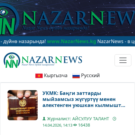
ө назарында!
www.NazarNews.kg
NazarNews - в центре
Кыргызча
Русский
УКМК: Баңги заттарды
мыйзамсыз жүгүртүү менен
алектенген уюшкан кылмыштуу
топтун ишмердүүлүгү
токтотулду
Журналист: АЙСУЛУУ ТАЛАНТ
16438
14.04.2026, 14:13