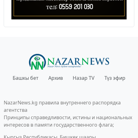
Башкы бет
Архив
Назар TV
Түз эфир
NazarNews.kg правила внутреннего распорядка
агентства
Принципы справедливости, истины и национальных
интересов в памяти государственного флага;
Кыргыз Республикасы, Бишкек шаары,