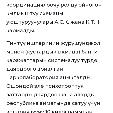
координациялоочу ролду ойногон
кылмыштуу схеманын
уюштуруучулары А.С.К. жана К.Т.Н.
кармалды.
Тинтүү иштеринин жүрүшүндө кол
менен (кустардык ыкмада) баңги
каражаттарын системалуу түрдө
даярдоого арналган
нарколаборатория аныкталды.
Ошондой эле психотроптук
заттарды даярдоо жана аларды
республика аймагында сатуу үчүн
колдонулуучу 10 килограммдан