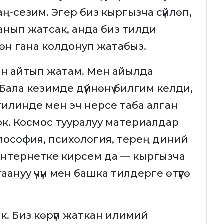
 аң-сезим. Эгер биз кыргызча сүйлөп,
аанып жатсак, анда биз тилди
өн гана колдонуп жатабыз.
н айтып жатам. Мен айылда
Бала кезимде дүйнөнү билгим келди,
 тилинде мен эч нерсе таба алган
к. Космос тууралуу материалдар
лософия, психология, терең диний
Интернетке кирсем да — кыргызча
аануу үчүн мен башка тилдерге өтүүгө
ок. Биз көрүп жаткан илимий