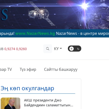
azarNews.kg
NazarNews - в центре мирового внимани
KY
UB
0,9274
0,9260
зар TV
Түз эфир
Сайтты башкаруу
Эң көп окулгандар
АКШ президенти Джо
Байдендиин саламаттыгын...