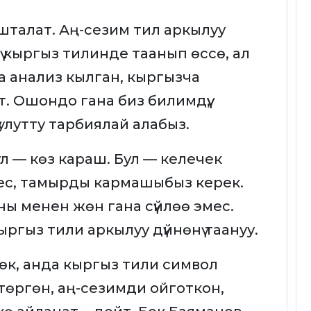
шталат. Аң-сезим тил аркылуу
ү кыргыз тилинде таанып өссө, ал
а анализ кылган, кыргызча
. Ошондо гана биз билимдүү,
 улутту тарбиялай алабыз.
ул — көз караш. Бул — келечек
мес, тамырды кармашыбыз керек.
ны менен жөн гана сүйлөө эмес.
ргыз тили аркылуу дүйнөнү таануу.
өк, анда кыргыз тили символ
өтөргөн, аң-сезимди ойготкон,