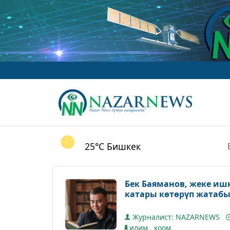
w
25°C
Бишкек
Бек Баяманов, жеке иш
катары көтөрүп жатабы
Журналист: NAZARNEWS
илим
,
коом