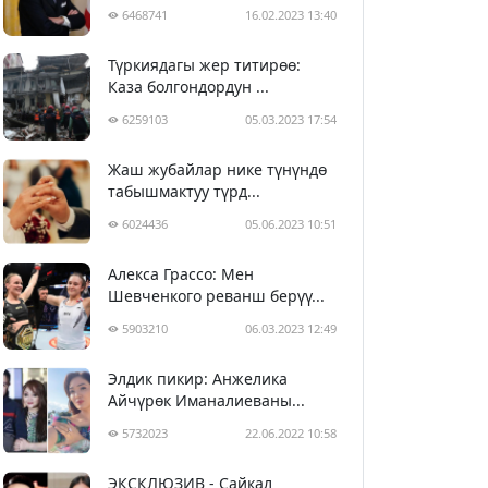
6468741
16.02.2023 13:40
Түркиядагы жер титирөө:
Каза болгондордун ...
6259103
05.03.2023 17:54
Жаш жубайлар нике түнүндө
табышмактуу түрд...
6024436
05.06.2023 10:51
Алекса Грассо: Мен
Шевченкого реванш берүү...
5903210
06.03.2023 12:49
Элдик пикир: Анжелика
Айчүрөк Иманалиеваны...
5732023
22.06.2022 10:58
ЭКСКЛЮЗИВ - Сайкал