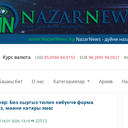
ww.NazarNews.kg
NazarNews - дүйнө назарында!
www.N
Курс валюта
USD
85,0566
84,9152
EUR
94,2895
94,0521
R
Башкы бет
О нас
Категориялар
Архив
На
кер: Биз кыргыз тилин көбүнчө форма
з, маани катары эмес
22512
16.01.2026, 13:10