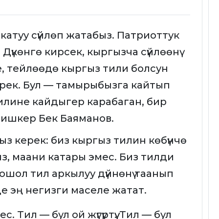
ө катуу сүйлөп жатабыз. Патриоттук
Дүкөнгө кирсек, кыргызча сүйлөөнү
, тейлөөдө кыргыз тили болсун
керек. Бул — тамырыбызга кайтып
илине кайдыгер карабаган, бир
 ишкер Бек Баяманов.
 керек: биз кыргыз тилин көбүнчө
з, маани катары эмес. Биз тилди
ошол тил аркылуу дүйнөнү таанып
 эң негизги маселе жатат.
с. Тил — бул ой жүгүртүү. Тил — бул