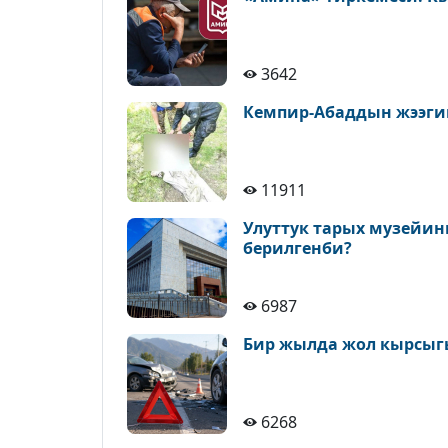
3642
Кемпир-Абаддын жээги
11911
Улуттук тарых музейин
берилгенби?
6987
Бир жылда жол кырсыгы
6268