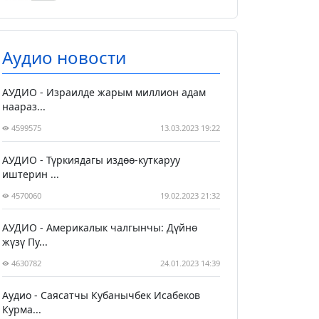
Аудио новости
АУДИО - Израилде жарым миллион адам
наараз...
4599575
13.03.2023 19:22
АУДИО - Түркиядагы издөө-куткаруу
иштерин ...
4570060
19.02.2023 21:32
АУДИО - Америкалык чалгынчы: Дүйнө
жүзү Пу...
4630782
24.01.2023 14:39
Аудио - Саясатчы Кубанычбек Исабеков
Курма...