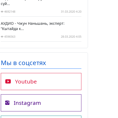
сүй...
4692148
31.03.2020 4:20
АУДИО - Чжун Наньшань, эксперт:
“Кытайда к...
4596563
28.03.2020 4:05
Мы в соцсетях
Youtube
Instagram