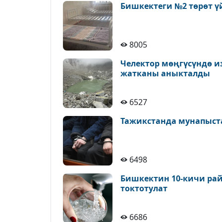
Бишкектеги №2 төрөт ү
8005
Челектор мөңгүсүндө и
жатканы аныкталды
6527
Тажикстанда мунапыст
6498
Бишкектин 10-кичи рай
токтотулат
6686