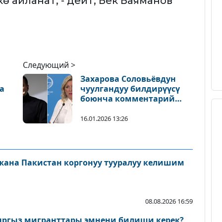
ө айланат, - дейт, Бек Баяманов
Следующий >
Захарова Соловьёвдун
а
чуулгандуу билдирүүсү
боюнча комментарий
берди
16.01.2026 13:26
 жана Пакистан коргонуу тууралуу келишим
08.08.2026 16:59
ыргыз мигранттары эмнени билиши керек?