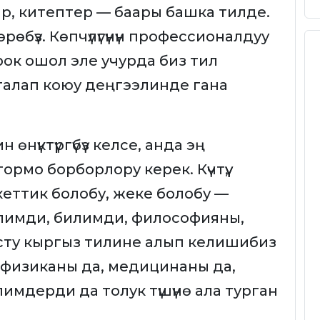
р, китептер — баары башка тилде.
өбүз. Көпчүлүгүнүн профессионалдуу
ок ошол эле учурда биз тил
талап коюу деңгээлинде гана
өнүктүргүбүз келсе, анда эң
рмо борборлору керек. Күчтүү,
кеттик болобу, жеке болобу —
илимди, билимди, философияны,
сту кыргыз тилине алып келишибиз
 физиканы да, медицинаны да,
имдерди да толук түшүнө ала турган