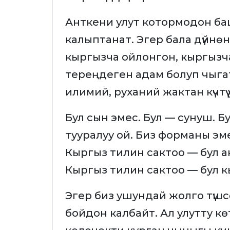
Анткени улут котормодон ба
калыптанат. Эгер бала дүйнөн
кыргызча ойлонгон, кыргызч
тереңдеген адам болуп чыгат
илимий, руханий жактан күчтүү
Бул сын эмес. Бул — сунуш. Б
тууралуу ой. Биз форманы э
Кыргыз тилин сактоо — бул а
Кыргыз тилин сактоо — бул кы
Эгер биз ушундай жолго түшс
бойдон калбайт. Ал улутту к