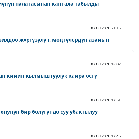
йүнүн палатасынан кантала табылды
07.08.2026 21:15
зилдөө жүргүзүлүп, мөңгүлөрдүн азайып
07.08.2026 18:02
ан кийин кылмыштуулук кайра өстү
07.08.2026 17:51
онунун бир бөлүгүндө суу убактылуу
07.08.2026 17:46