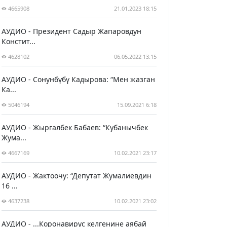
4665908
21.01.2023 18:15
АУДИО - Президент Садыр Жапаровдун
Констит...
4628102
06.05.2022 13:15
АУДИО - Сонунбүбү Кадырова: “Мен жазган
Ка...
5046194
15.09.2021 6:18
АУДИО - Жыргалбек Бабаев: “Кубанычбек
Жума...
4667169
10.02.2021 23:17
АУДИО - Жактоочу: “Депутат Жумалиевдин
16 ...
4637238
10.02.2021 23:02
АУДИО - ...Коронавирус келгенине аябай