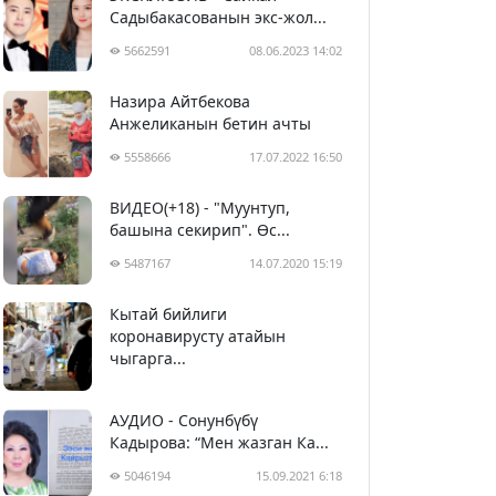
Садыбакасованын экс-жол...
5662591
08.06.2023 14:02
Назира Айтбекова
Анжеликанын бетин ачты
5558666
17.07.2022 16:50
ВИДЕО(+18) - "Муунтуп,
башына секирип". Өс...
5487167
14.07.2020 15:19
Кытай бийлиги
5398235
29.02.2020 23:43
коронавирусту атайын
чыгарга...
АУДИО - Сонунбүбү
Кадырова: “Мен жазган Ка...
5046194
15.09.2021 6:18