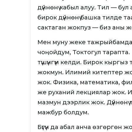
дүйнөнү кабыл алуу. Тил — бул
бирок дүйнөнү башка тилде т
сактаган жокпуз — биз аны ж
Мен муну жеке тажрыйбамда
чоңойдум, Токтогул тарапта. 
түшүнгүм келди. Бирок кыргыз
жокмун. Илимий китептер жо
жок. Физика, математика, фи
же руханий лекциялар жок. 
мазмун дээрлик жок. Дүйнөнү т
мажбур болдум.
Бүгүн да абал анча өзгөргөн ж