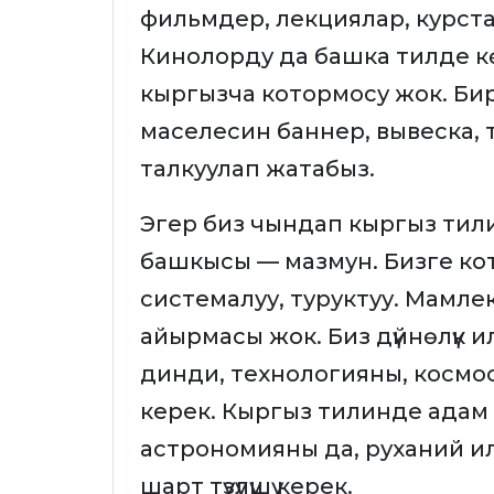
фильмдер, лекциялар, курста
Кинолорду да башка тилде көр
кыргызча котормосу жок. Бир
маселесин баннер, вывеска, 
талкуулап жатабыз.
Эгер биз чындап кыргыз тилин 
башкысы — мазмун. Бизге кото
системалуу, туруктуу. Мамле
айырмасы жок. Биз дүйнөлүк 
динди, технологияны, космо
керек. Кыргыз тилинде адам
астрономияны да, руханий ил
шарт түзүлүшү керек.