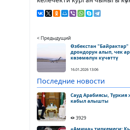
келечекти курган чыныгы күчк
< Предыдущий
Өзбекстан "Байрактар"
дрондорун алып, чек ар
көзөмөлүн күчөттү
16.01.2026 13:06
Последние новости
Сауд Арабиясы, Түркия
кабыл алышты
3929
«Амина» тиркемеси: К