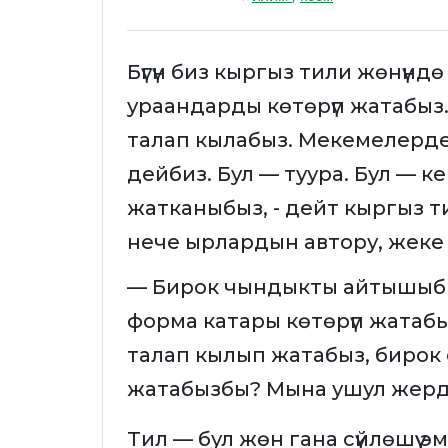
Бүгүн биз кыргыз тили жөнүнд
ураандарды көтөрүп жатабыз. 
талап кылабыз. Мекемелерде
дейбиз. Бул — туура. Бул — 
жатканыбыз, - дейт кыргыз т
нече ырлардын автору, жеке
— Бирок чындыкты айтышыбыз
форма катары көтөрүп жатабы
талап кылып жатабыз, бирок 
жатабызбы? Мына ушул жерде
Тил — бул жөн гана сүйлөшүү эме