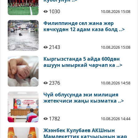
1030
10.08.2026 15:08
Филиппинде сел жана жер
көчкүдөн 12 адам каза болд ..>
2143
10.08.2026 15:08
Кыргызстанда 5 айда 600дөн
ашуун ымыркай чарчап ка ..>
2376
10.08.2026 14:58
Чүй облусунда эки милиция
жетекчиси жаңы кызматка ..>
1782
10.08.2026 14:44
Жээнбек Кулубаев АКШнын
Мамлекеттик катчысынын жар