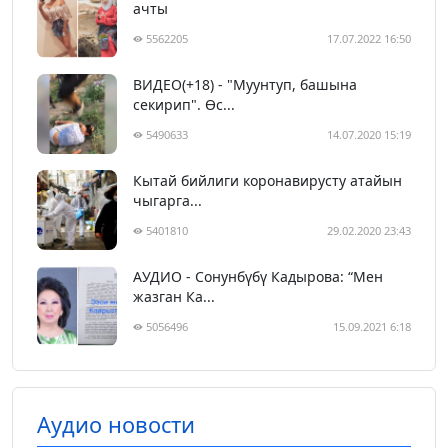
ачты
5562205
17.07.2022 16:50
ВИДЕО(+18) - "Муунтуп, башына
секирип". Өс...
5490633
14.07.2020 15:19
Кытай бийлиги коронавирусту атайын
чыгарга...
5401810
29.02.2020 23:43
АУДИО - Сонунбүбү Кадырова: “Мен
жазган Ка...
5056496
15.09.2021 6:18
Аудио новости