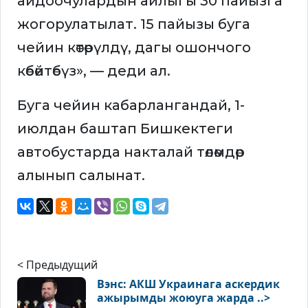
айдоочулардын айлыгы 30 пайызга
жогорулатылат. 15 пайызы буга
чейин көтөрүлдү, дагы ошончого
көбөйтөбүз», — деди ал.
Буга чейин кабарлангандай, 1-
июлдан баштап Бишкектеги
автобустарда накталай төлөмдөр
алынып салынат.
< Предыдущий
Вэнс: АКШ Украинага аскердик
ажырымды жоюуга жарда ..>