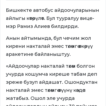
Бишкекте автобус айдоочуларынын
айлыгы көтөрүлөт. Бул тууралуу вице-
мэр Рамиз Алиев билдирди.
Анын айтымында, бул чечим жол
кирени накталай эмес төлөмгө өткөрүү
аракетине байланыштуу.
«Айдоочулар накталай төлөм болгон
учурда кошумча киреше табам деп
эреже бузуп айдашат. Ошондуктан
накталай эмес төлөмгө өтүүнү көздөп
жатабыз. Ошол эле учурда