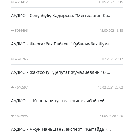
4631412
06.05.2022 13:15
АУДИО - Сонунбүбү Кадырова: “Мен жазган Ка...
5056496
15.09.2021 6:18
АУДИО - Жыргалбек Бабаев: “Кубанычбек Жума...
4670766
10.02.2021 23:17
АУДИО - Жактоочу: “Депутат Жумалиевдин 16 ...
4640597
10.02.2021 23:02
АУДИО - ...Коронавирус келгенине аябай сүй...
4695598
31.03.2020 4:20
АУДИО - Чжун Наньшань, эксперт: “Кытайда к...