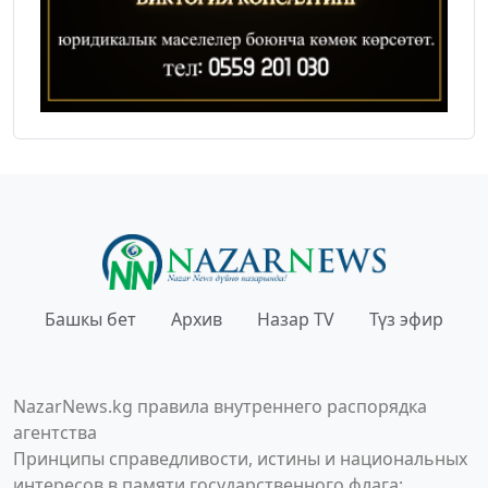
Башкы бет
Архив
Назар TV
Түз эфир
NazarNews.kg правила внутреннего распорядка
агентства
Принципы справедливости, истины и национальных
интересов в памяти государственного флага;