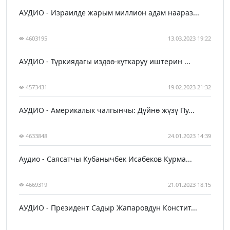
АУДИО - Израилде жарым миллион адам наараз...
4603195
13.03.2023 19:22
АУДИО - Түркиядагы издөө-куткаруу иштерин ...
4573431
19.02.2023 21:32
АУДИО - Америкалык чалгынчы: Дүйнө жүзү Пу...
4633848
24.01.2023 14:39
Аудио - Саясатчы Кубанычбек Исабеков Курма...
4669319
21.01.2023 18:15
АУДИО - Президент Садыр Жапаровдун Констит...