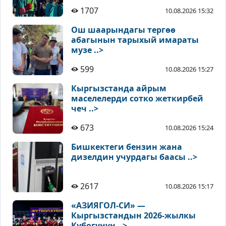
1707
10.08.2026 15:32
Ош шаарындагы тергөө
абагынын тарыхый имараты
музе ..>
599
10.08.2026 15:27
Кыргызстанда айрым
маселелерди сотко жеткирбей
чеч ..>
673
10.08.2026 15:24
Бишкектеги бензин жана
дизелдин учурдагы баасы ..>
2617
10.08.2026 15:17
«АЗИЯГОЛ-СИ» —
Кыргызстандын 2026-жылкы
Кубогунун ..>