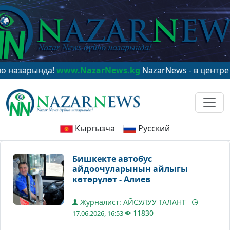
арында!
www.NazarNews.kg
NazarNews - в центре миро
Кыргызча
Русский
Бишкекте автобус
айдоочуларынын айлыгы
көтөрүлөт - Алиев
Журналист: АЙСУЛУУ ТАЛАНТ
11830
17.06.2026, 16:53