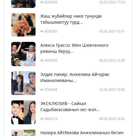
6262443
05.03.2023 17:54
Жаш жубайлар нике түнүндө
табышмактуу түрд...
6028282
05.06.2023 10:51
Алекса Грассо: Мен Шевченкого
реванш берүү...
5906678
06.03.2023 12:49
Элдик пикир: Анжелика Айчүрөк
Иманалиеваны...
5735464
22.06.2022 10:58
ЭКСКЛЮЗИВ - Сайкал
Садыбакасованын экс-жол...
5666123
08.06.2023 14:02
Назира Айтбекова Анжеликанын бетин