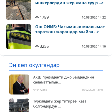
ишкерлердин жер жана суу р ..>
1789
10.08.2026 14:22
Ош ОИИБ: Чагымчыл маалымат
тараткан жарандар мыйза ..>
3255
10.08.2026 14:16
Эң көп окулгандар
АКШ президенти Джо Байдендиин
саламаттыгын...
6472356
16.02.2023 13:40
Түркиядагы жер титирөө: Каза
болгондордун ...