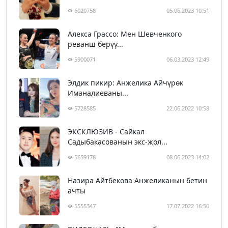
6020758
05.06.2023 10:51
Алекса Грассо: Мен Шевченкого
реванш берүү...
5900071
06.03.2023 12:49
Элдик пикир: Анжелика Айчүрөк
Иманалиеваны...
5728585
22.06.2022 10:58
ЭКСКЛЮЗИВ - Сайкал
Садыбакасованын экс-жол...
5659178
08.06.2023 14:02
Назира Айтбекова Анжеликанын бетин
ачты
5555347
17.07.2022 16:50