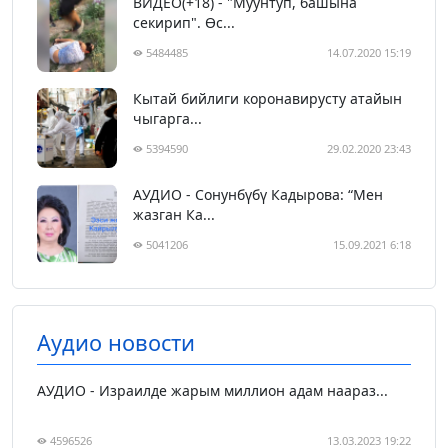
ВИДЕО(+18) - "Муунтуп, башына
секирип". Өс...
5484485
14.07.2020 15:19
Кытай бийлиги коронавирусту атайын
чыгарга...
5394590
29.02.2020 23:43
АУДИО - Сонунбүбү Кадырова: “Мен
жазган Ка...
5041206
15.09.2021 6:18
Аудио новости
АУДИО - Израилде жарым миллион адам наараз...
4596526
13.03.2023 19:22