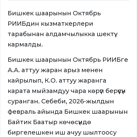
Бишкек шаарынын Октябрь
РИИБдин кызматкерлери
тарабынан алдамчылыкка шектүү
кармалды.
Бишкек шаарынын Октябрь РИИБге
А.А. аттуу жаран арыз менен
кайрылып, К.О. аттуу жаранга
карата мыйзамдуу чара көрүп берүүсүн
суранган. Себеби, 2026-жылдын
февраль айында Бишкек шаарынын
Байтик Баатыр көчөсүндө
биргелешкен иш ачуу шылтоосу