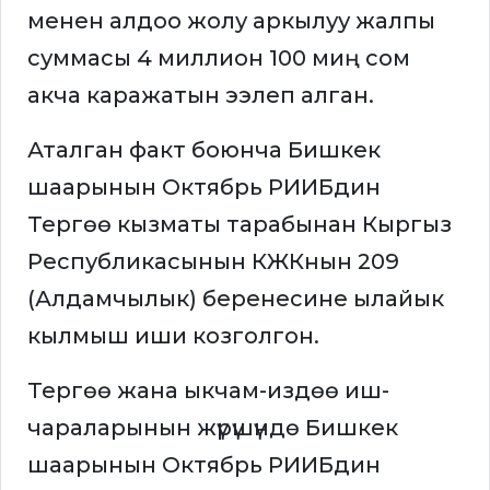
менен алдоо жолу аркылуу жалпы
суммасы 4 миллион 100 миң сом
акча каражатын ээлеп алган.
Аталган факт боюнча Бишкек
шаарынын Октябрь РИИБдин
Тергөө кызматы тарабынан Кыргыз
Республикасынын КЖКнын 209
(Алдамчылык) беренесине ылайык
кылмыш иши козголгон.
Тергөө жана ыкчам-издөө иш-
чараларынын жүрүшүндө Бишкек
шаарынын Октябрь РИИБдин