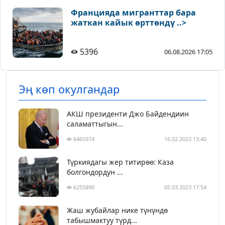
Францияда мигранттар бара
жаткан кайык өрттөндү ..>
5396
06.08.2026 17:05
Эң көп окулгандар
АКШ президенти Джо Байдендиин
саламаттыгын...
6465974
16.02.2023 13:40
Түркиядагы жер титирөө: Каза
болгондордун ...
6255890
05.03.2023 17:54
Жаш жубайлар нике түнүндө
табышмактуу түрд...