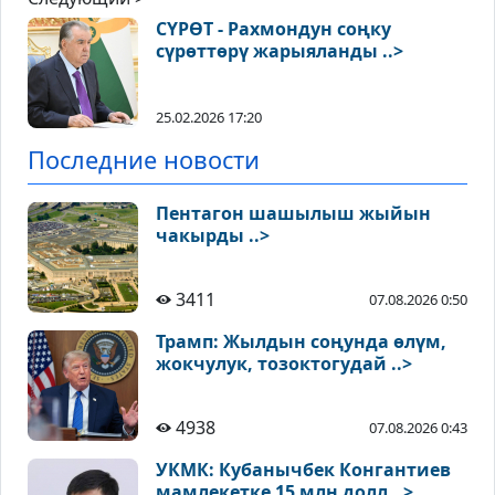
СҮРӨТ - Рахмондун соңку
сүрөттөрү жарыяланды ..>
25.02.2026 17:20
Последние новости
Пентагон шашылыш жыйын
чакырды ..>
3411
07.08.2026 0:50
Трамп: Жылдын соңунда өлүм,
жокчулук, тозоктогудай ..>
4938
07.08.2026 0:43
УКМК: Кубанычбек Конгантиев
мамлекетке 15 млн долл ..>