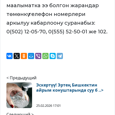
маалыматка ээ болгон жарандар
төмөнкү телефон номерлери
аркылуу кабарлоону суранабыз:
0(502) 12-05-70, ‪0(555) 52-50-01‬ же 102.
< Предыдущий
Эскертүү! Эртең Бишкектин
айрым конуштарында суу б ..>
25.02.2026 17:01
Следующий >