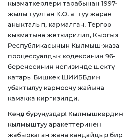
кызматкерлери тарабынан 1997-
жылы туулган К.О. аттуу жаран
аныкталып, кармалган. Тергөө
кызматына жеткирилип, Кыргыз
Республикасынын Кылмыш-жаза
процессуалдык кодексинин 96-
беренесинин негизинде шектүү
катары Бишкек ШИИББдин
убактылуу кармоочу жайына
камакка киргизилди.
Көңүл буруңуздар! Кылмышкердин
кылмыштуу аракеттеринен
жабыркаган жана кандайдыр бир