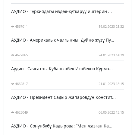
АУДИО - Түркиядагы издөө-куткаруу иштерин ...
4567011
19.02.2023 21:32
АУДИО - Америкалык чалгынчы: Дүйнө жүзү Пу...
4627865
24.01.2023 14:39
Аудио - Саясатчы Кубанычбек Исабеков Курма...
4662817
21.01.2023 18:15
АУДИО - Президент Садыр Жапаровдун Констит...
4625049
06.05.2022 13:15
АУДИО - Сонунбүбү Кадырова: “Мен жазган Ка...