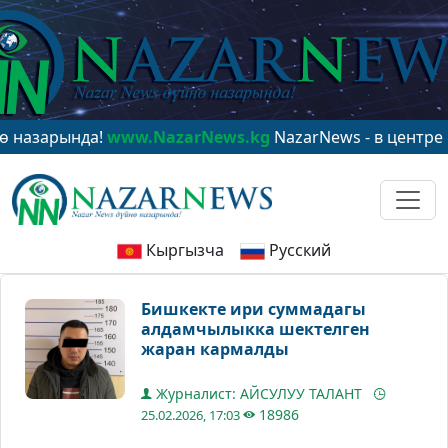
рында!
www.NazarNews.kg
NazarNews - в центре миров
Кыргызча
Русский
Бишкекте ири суммадагы
алдамчылыкка шектелген
жаран кармалды
Журналист: АЙСУЛУУ ТАЛАНТ
18986
25.02.2026, 17:03