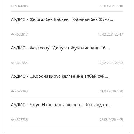
5041206
15.09.2021 6:18
АУДИО - Жыргалбек Бабаев: “Кубанычбек Жума...
4663817
10.02.2021 23:17
АУДИО - Жактоочу: “Депутат Жумалиевдин 16 ...
4633954
10.02.2021 23:02
АУДИО - ...Коронавирус келгенине аябай сүй...
4689203
31.03.2020 4:20
АУДИО - Чжун Наньшань, эксперт: “Кытайда к...
4593738
28.03.2020 4:05