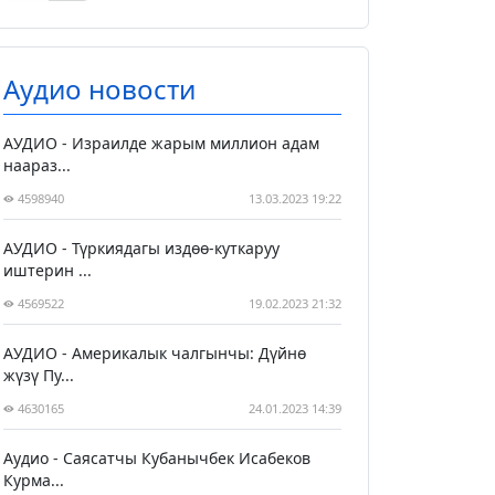
Аудио новости
АУДИО - Израилде жарым миллион адам
наараз...
4598940
13.03.2023 19:22
АУДИО - Түркиядагы издөө-куткаруу
иштерин ...
4569522
19.02.2023 21:32
АУДИО - Америкалык чалгынчы: Дүйнө
жүзү Пу...
4630165
24.01.2023 14:39
Аудио - Саясатчы Кубанычбек Исабеков
Курма...