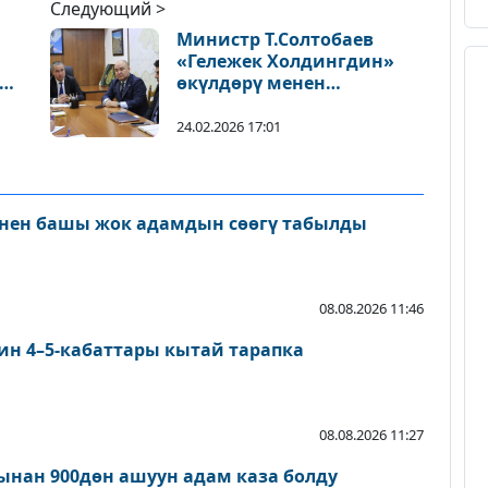
Следующий >
Министр Т.Солтобаев
«Гележек Холдингдин»
өкүлдөрү менен
жолугушту
24.02.2026 17:01
нен башы жок адамдын сөөгү табылды
08.08.2026 11:46
ин 4–5-кабаттары кытай тарапка
08.08.2026 11:27
нан 900дөн ашуун адам каза болду