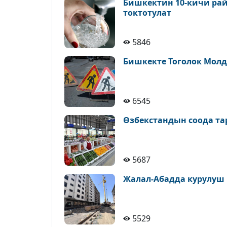
Бишкектин 10-кичи рай
токтотулат
5846
Бишкекте Тоголок Молд
6545
Өзбекстандын соода т
5687
Жалал-Абадда курулуш
5529