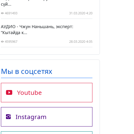
сүй...
4691493
31.03.2020 4:20
АУДИО - Чжун Наньшань, эксперт:
“Кытайда к...
4595967
28.03.2020 4:05
Мы в соцсетях
Youtube
Instagram