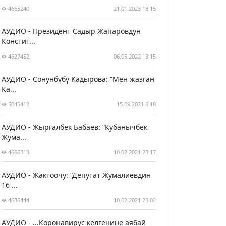
4665240
21.01.2023 18:15
АУДИО - Президент Садыр Жапаровдун
Констит...
4627452
06.05.2022 13:15
АУДИО - Сонунбүбү Кадырова: “Мен жазган
Ка...
5045412
15.09.2021 6:18
АУДИО - Жыргалбек Бабаев: “Кубанычбек
Жума...
4666313
10.02.2021 23:17
АУДИО - Жактоочу: “Депутат Жумалиевдин
16 ...
4636444
10.02.2021 23:02
АУДИО - ...Коронавирус келгенине аябай