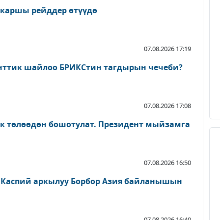
 каршы рейддер өтүүдө
07.08.2026 17:19
нттик шайлоо БРИКСтин тагдырын чечеби?
07.08.2026 17:08
ык төлөөдөн бошотулат. Президент мыйзамга
07.08.2026 16:50
 Каспий аркылуу Борбор Азия байланышын
07.08.2026 16:40