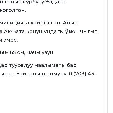
лда анын курбусу Элдана
жоголгон.
ы милицияга кайрылган. Анын
 Ак-Бата конушундагы үйүнөн чыгып
н эмес.
-165 см, чачы узун.
здар тууралуу маалыматы бар
ырат. Байланыш номуру: 0 (703) 43-