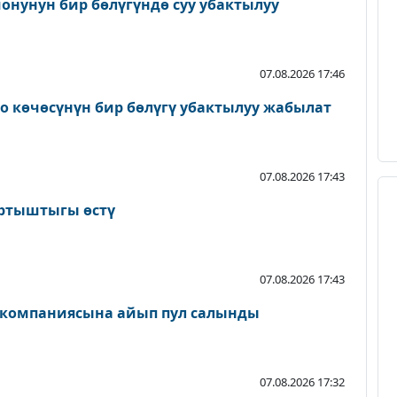
онунун бир бөлүгүндө суу убактылуу
07.08.2026 17:46
о көчөсүнүн бир бөлүгү убактылуу жабылат
07.08.2026 17:43
артыштыгы өстү
07.08.2026 17:43
 компаниясына айып пул салынды
07.08.2026 17:32