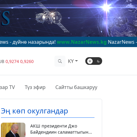
назарында!
www.NazarNews.kg
NazarNews - в центре м
KY
UB
0,9274
0,9260
зар TV
Түз эфир
Сайтты башкаруу
Эң көп окулгандар
АКШ президенти Джо
Байдендиин саламаттыгын...