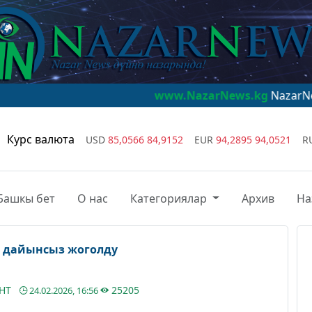
www.NazarNews.kg
NazarNews - дүйнө 
Курс валюта
USD
85,0566
84,9152
EUR
94,2895
94,0521
R
Башкы бет
О нас
Категориялар
Архив
На
р дайынсыз жоголду
АНТ
25205
24.02.2026, 16:56