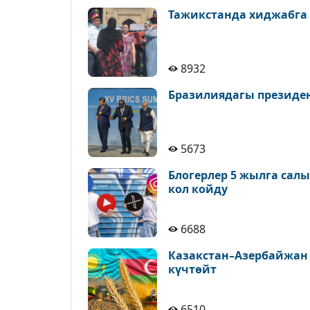
Тажикстанда хиджабга
8932
Бразилиядагы президе
5673
Блогерлер 5 жылга сал
кол койду
6688
Казакстан–Азербайжан
күчтөйт
6510