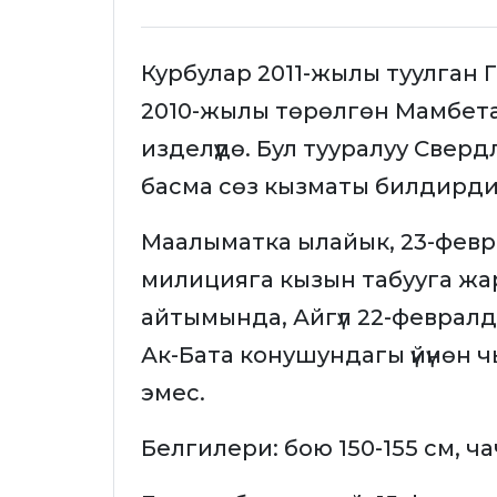
Курбулар 2011-жылы туулган 
2010-жылы төрөлгөн Мамбет
изделүүдө. Бул тууралуу Сверд
басма сөз кызматы билдирди
Маалыматка ылайык, 23-февр
милицияга кызын табууга жа
айтымында, Айгүл 22-февралд
Ак-Бата конушундагы үйүнөн 
эмес.
Белгилери: бою 150-155 см, ча