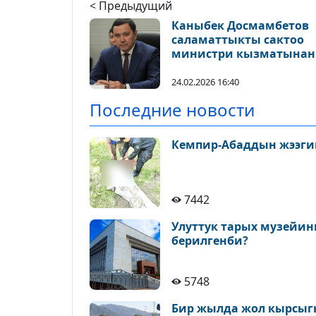
< Предыдущий
Каныбек Досмамбетов
саламаттыкты сактоо
министри кызматынан
бошотулду
24.02.2026 16:40
Последние новости
Кемпир-Абаддын жээги
7442
Улуттук тарых музейин
берилгенби?
5748
Бир жылда жол кырсыгы