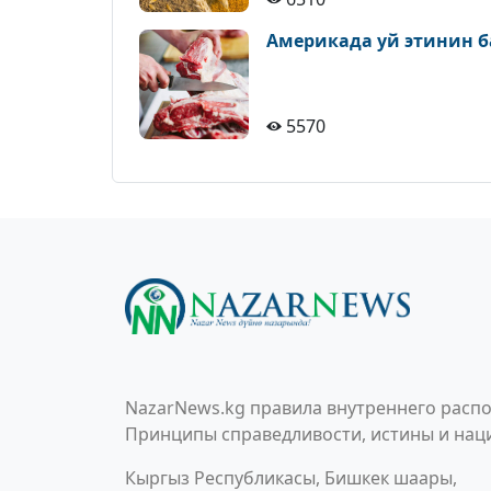
Америкада уй этинин б
5570
NazarNews.kg правила внутреннего распо
Принципы справедливости, истины и наци
Кыргыз Республикасы, Бишкек шаары,