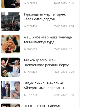
6468085
16.02.2023 13:40
Түркиядагы жер титирөө:
Каза болгондордун ...
6258436
05.03.2023 17:54
Жаш жубайлар нике түнүндө
табышмактуу түрд...
6023513
05.06.2023 10:51
Алекса Грассо: Мен
Шевченкого реванш берүү...
5902423
06.03.2023 12:49
Элдик пикир: Анжелика
Айчүрөк Иманалиеваны...
5731230
22.06.2022 10:58
ЭКСКЛЮЗИВ - Сайкал