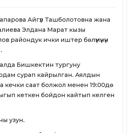
Гапарова Айгүл Ташболотовна жана
алиева Элдана Марат кызы
лов райондук ички иштер бөлүмүнүн
.
алда Бишкектин тургуну
рдам сурап кайрылган. Аялдын
а кечки саат болжол менен 19:00дө
чыгып кеткен бойдон кайтып келген
чы узун.