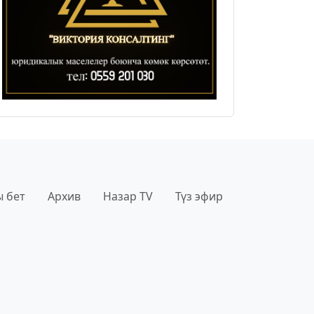
 бет
Архив
Назар TV
Түз эфир