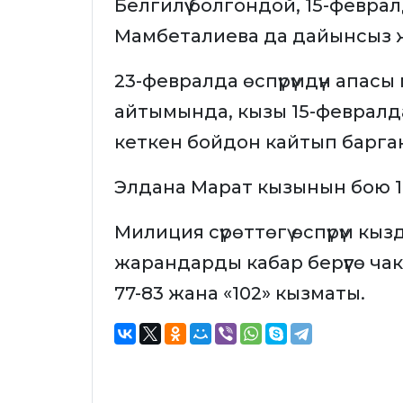
Белгилүү болгондой, 15-февра
Мамбеталиева да дайынсыз 
23-февралда өспүрүмдүн апас
айтымында, кызы 15-февралда
кеткен бойдон кайтып барга
Элдана Марат кызынын бою 160
Милиция сүрөттөгү өспүрүм кы
жарандарды кабар берүүгө чак
77-83 жана «102» кызматы.