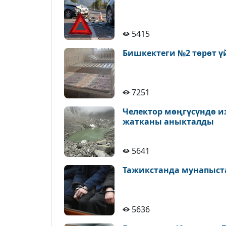
5415
Бишкектеги №2 төрөт ү
7251
Челектор мөңгүсүндө и
жатканы аныкталды
5641
Тажикстанда мунапыст
5636