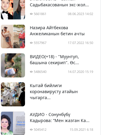
Садыбакасованын экс-жол...
5661861
08.06.2023 14:02
Назира Айтбекова
Анжеликанын бетин ачты
5557967
17.07.2022 16:50
ВИДЕО(+18) - "Муунтуп,
башына секирип". Өс...
5486540
14.07.2020 15:19
Кытай бийлиги
5397513
29.02.2020 23:43
коронавирусту атайын
чыгарга...
АУДИО - Сонунбүбү
Кадырова: “Мен жазган Ка...
5045412
15.09.2021 6:18