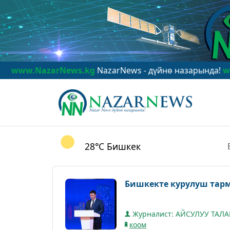
arNews.kg
NazarNews - дүйнө назарында!
www.NazarNe
28°C
Бишкек
Бишкекте курулуш тар
Журналист: АЙСУЛУУ ТАЛ
коом