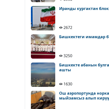
Иранды кургактан блок
2672
Бишкектеги имамдар б
3250
Бишкекте абанын булга
ашты
1630
Ош аэропортунда норк
мыйзамсыз алып кирүү