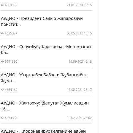
4663155
21.01.2023 18:15
АУДИО - Президент Садыр Жапаровдун
Констит...
4625387
06.05.2022 13:15
АУДИО - Сонунбүбү Кадырова: “Мен жазган
Ка...
5041890
15.09.2021 6:18
АУДИО - Жыргалбек Бабаев: “Кубанычбек
Жума...
4664169
10.02.2021 23:17
АУДИО - Жактоочу: “Депутат Жумалиевдин
16 ...
4634367
10.02.2021 23:02
АУДИО - ...Коронавирус келгенине аябай