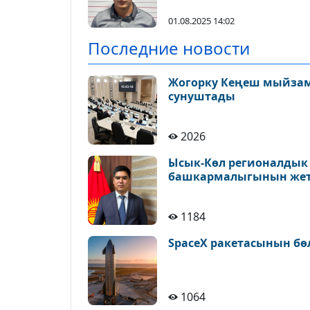
01.08.2025 14:02
Последние новости
Жогорку Кеңеш мыйзам
сунуштады
2026
Ысык-Көл регионалдык 
башкармалыгынын жет
1184
SpaceX ракетасынын бө
1064