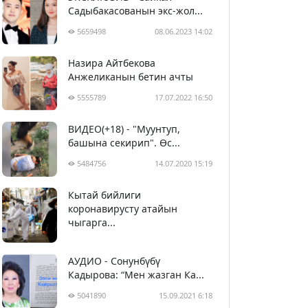
Садыбакасованын экс-жол...
5659498
08.06.2023 14:02
Назира Айтбекова
Анжеликанын бетин ачты
5555789
17.07.2022 16:50
ВИДЕО(+18) - "Муунтуп,
башына секирип". Өс...
5484756
14.07.2020 15:19
Кытай бийлиги
5395025
29.02.2020 23:43
коронавирусту атайын
чыгарга...
АУДИО - Сонунбүбү
Кадырова: “Мен жазган Ка...
5041890
15.09.2021 6:18