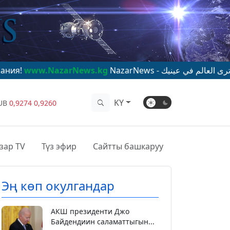
azarNews.kg
NazarNews - ترى العالم في عينيك
www.Nazar
KY
UB
0,9274
0,9260
зар TV
Түз эфир
Сайтты башкаруу
Эң көп окулгандар
АКШ президенти Джо
Байдендиин саламаттыгын...