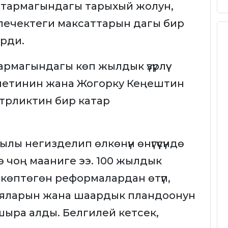
уш тармагындагы тарыхый жолун,
ечектеги максаттарын дагы бир
рди.
магындагы көп жылдык үзүрлүү
инетинин жана Жогорку Кеңештин
трликтин бир катар
ы негизделип өлкөнүн өнүгүүсүндө
ндө чоң мааниге ээ. 100 жылдык
көптөгөн реформалардан өтүп,
ияларын жана шаардык пландоонун
ыра алды. Белгилей кетсек,