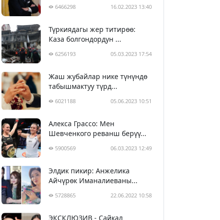
6466298
16.02.2023 13:40
Түркиядагы жер титирөө:
Каза болгондордун ...
6256193
05.03.2023 17:54
Жаш жубайлар нике түнүндө
табышмактуу түрд...
6021188
05.06.2023 10:51
Алекса Грассо: Мен
Шевченкого реванш берүү...
5900569
06.03.2023 12:49
Элдик пикир: Анжелика
Айчүрөк Иманалиеваны...
5728865
22.06.2022 10:58
ЭКСКЛЮЗИВ - Сайкал