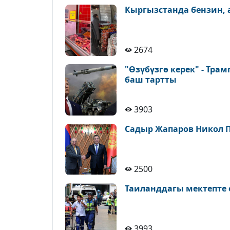
Кыргызстанда бензин,
2674
"Өзүбүзгө керек" - Тра
баш тартты
3903
Садыр Жапаров Никол 
2500
Таиланддагы мектепте 
3993