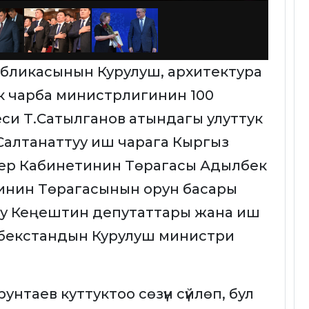
еспубликасынын Курулуш, архитектура
к чарба министрлигинин 100
си Т.Сатылганов атындагы улуттук
алтанаттуу иш чарага Кыргыз
ер Кабинетинин Төрагасы Адылбек
инин Төрагасынын орун басары
у Кеңештин депутаттары жана иш
збекстандын Курулуш министри
нтаев куттуктоо сөзүн сүйлөп, бул