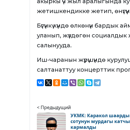
акыркы үч жыл аралыгында к
жетишкендикке жетип, өнүгүүн
Бүгүнкү күндө өлкөнүн бардык
уланып, жүздөгөн социалдык
салынууда.
Иш-чаранын жүрүшүндө курулу
салтанаттуу концерттик про
< Предыдущий
УКМК: Каракол шаарды
сотунун мурдагы катч
кармалды