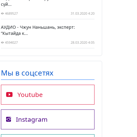
сүй...
4689527
31.03.2020 4:20
АУДИО - Чжун Наньшань, эксперт:
“Кытайда к...
4594027
28.03.2020 4:05
Мы в соцсетях
Youtube
Instagram