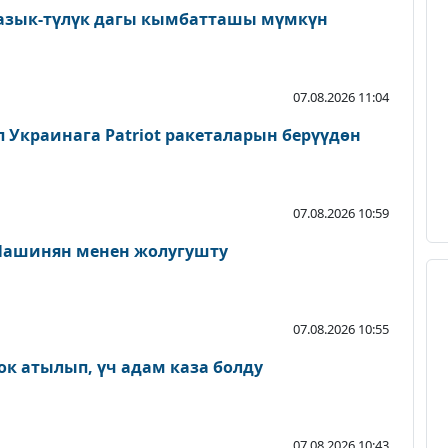
 азык-түлүк дагы кымбатташы мүмкүн
07.08.2026 11:04
мп Украинага Patriot ракеталарын берүүдөн
07.08.2026 10:59
Пашинян менен жолугушту
07.08.2026 10:55
ок атылып, үч адам каза болду
07.08.2026 10:43