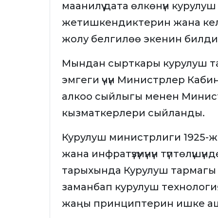
маанилүү дата өлкөнүн курул
жетишкендиктерин жана кел
жолу белгилөө экенин билди
Мындан сырткары курулуш тар
эмгеги үчүн Министрлер Каб
алкоо сыйлыгы менен Минис
кызматкерлери сыйланды.
Курулуш министрлиги 1925-жыл
жана инфратүзүмүнүн түптөлүшү
тарыхында Курулуш тармагы 
заманбап курулуш технолог
жаңы принциптерин ишке аш