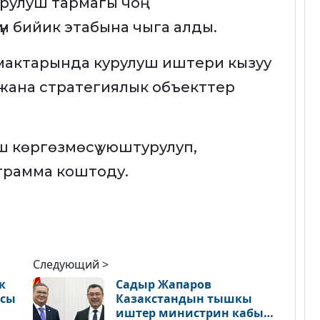
урулуш тармагы чоң
үн бийик этабына чыга алды.
 аймактарында курулуш иштери кызуу
 жана стратегиялык объекттер
ш көргөзмөсү уюштурулуп,
грамма коштоду.
Следующий >
к
Садыр Жапаров
ысы
Казакстандын тышкы
иштер министрин кабыл