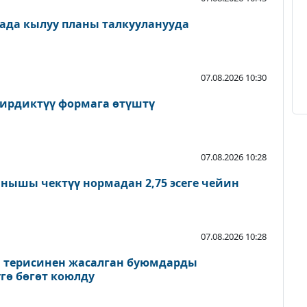
ада кылуу планы талкууланууда
07.08.2026 10:30
ирдиктүү формага өтүштү
07.08.2026 10:28
нышы чектүү нормадан 2,75 эсеге чейин
07.08.2026 10:28
а терисинен жасалган буюмдарды
гө бөгөт коюлду