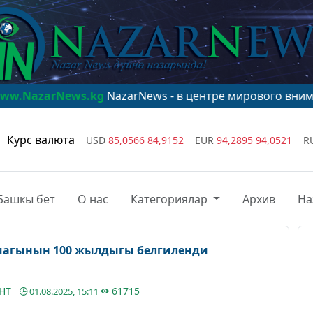
ws.kg
NazarNews - в центре мирового внимания!
www.N
Курс валюта
USD
85,0566
84,9152
EUR
94,2895
94,0521
R
Башкы бет
О нас
Категориялар
Архив
На
магынын 100 жылдыгы белгиленди
АНТ
61715
01.08.2025, 15:11