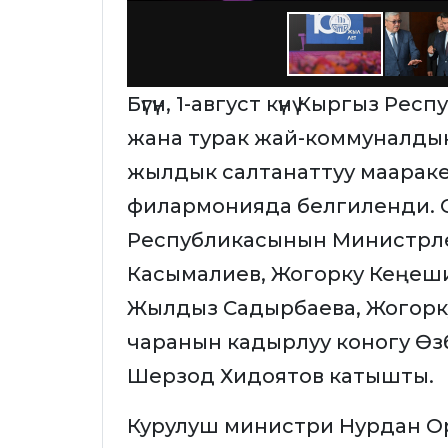
Бүгүн, 1-август күнү Кыргыз Р
жана турак жай-коммуналды
жылдык салтанаттуу маараке
филармонияда белгиленди. С
Республикасынын Министрл
Касымалиев, Жогорку Кеңеш
Жылдыз Садырбаева, Жогорк
чаранын кадырлуу коногу Ө
Шерзод Хидоятов катышты.
Курулуш министри Нурдан Ору