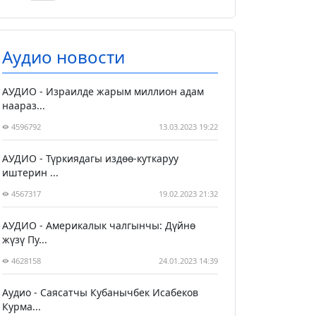
Аудио новости
АУДИО - Израилде жарым миллион адам
наараз...
4596792
13.03.2023 19:22
АУДИО - Түркиядагы издөө-куткаруу
иштерин ...
4567317
19.02.2023 21:32
АУДИО - Америкалык чалгынчы: Дүйнө
жүзү Пу...
4628158
24.01.2023 14:39
Аудио - Саясатчы Кубанычбек Исабеков
Курма...