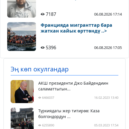
7187
06.08.2026 17:14
Францияда мигранттар бара
жаткан кайык өрттөндү ..>
5396
06.08.2026 17:05
Эң көп окулгандар
АКШ президенти Джо Байдендиин
саламаттыгын...
6466037
16.02.2023 13:40
Түркиядагы жер титирөө: Каза
болгондордун ...
6255890
05.03.2023 17:54