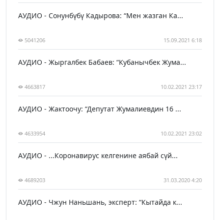
АУДИО - Сонунбүбү Кадырова: “Мен жазган Ка...
5041206
15.09.2021 6:18
АУДИО - Жыргалбек Бабаев: “Кубанычбек Жума...
4663817
10.02.2021 23:17
АУДИО - Жактоочу: “Депутат Жумалиевдин 16 ...
4633954
10.02.2021 23:02
АУДИО - ...Коронавирус келгенине аябай сүй...
4689203
31.03.2020 4:20
АУДИО - Чжун Наньшань, эксперт: “Кытайда к...