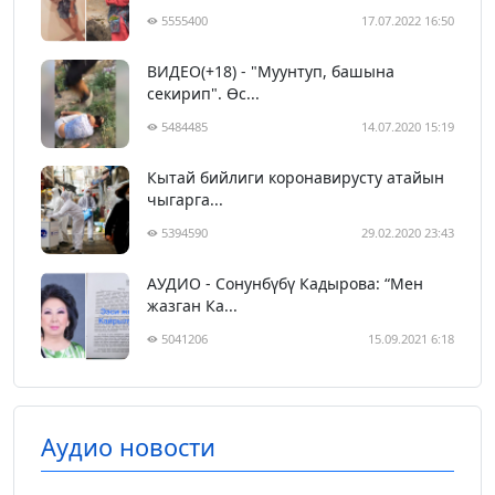
5555400
17.07.2022 16:50
ВИДЕО(+18) - "Муунтуп, башына
секирип". Өс...
5484485
14.07.2020 15:19
Кытай бийлиги коронавирусту атайын
чыгарга...
5394590
29.02.2020 23:43
АУДИО - Сонунбүбү Кадырова: “Мен
жазган Ка...
5041206
15.09.2021 6:18
Аудио новости