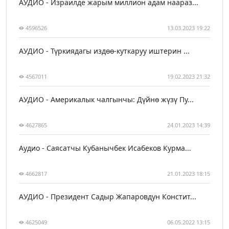
АУДИО - Израилде жарым миллион адам наараз...
4596526
13.03.2023 19:22
АУДИО - Түркиядагы издөө-куткаруу иштерин ...
4567011
19.02.2023 21:32
АУДИО - Америкалык чалгынчы: Дүйнө жүзү Пу...
4627865
24.01.2023 14:39
Аудио - Саясатчы Кубанычбек Исабеков Курма...
4662817
21.01.2023 18:15
АУДИО - Президент Садыр Жапаровдун Констит...
4625049
06.05.2022 13:15