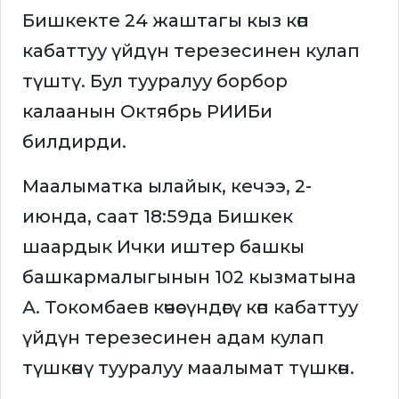
Бишкекте 24 жаштагы кыз көп
кабаттуу үйдүн терезесинен кулап
түштү. Бул тууралуу борбор
калаанын Октябрь РИИБи
билдирди.
Маалыматка ылайык, кечээ, 2-
июнда, саат 18:59да Бишкек
шаардык Ички иштер башкы
башкармалыгынын 102 кызматына
А. Токомбаев көчөсүндөгү көп кабаттуу
үйдүн терезесинен адам кулап
түшкөнү тууралуу маалымат түшкөн.