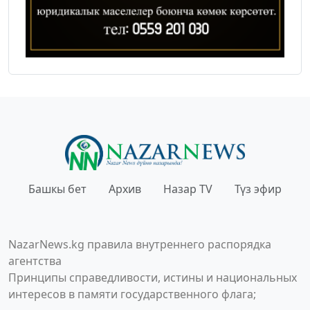
Башкы бет
Архив
Назар TV
Түз эфир
NazarNews.kg правила внутреннего распорядка
агентства
Принципы справедливости, истины и национальных
интересов в памяти государственного флага;