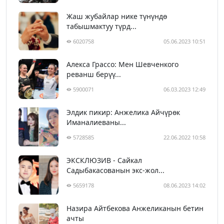
Жаш жубайлар нике түнүндө
табышмактуу түрд...
6020758
05.06.2023 10:51
Алекса Грассо: Мен Шевченкого
реванш берүү...
5900071
06.03.2023 12:49
Элдик пикир: Анжелика Айчүрөк
Иманалиеваны...
5728585
22.06.2022 10:58
ЭКСКЛЮЗИВ - Сайкал
Садыбакасованын экс-жол...
5659178
08.06.2023 14:02
Назира Айтбекова Анжеликанын бетин
ачты