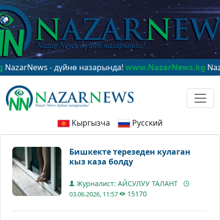
News - дүйнө назарында!
www.NazarNews.kg
NazarNews
Кыргызча
Русский
Бишкекте терезеден кулаган
кыз каза болду
Журналист: АЙСУЛУУ ТАЛАНТ
15170
03.06.2026, 11:57