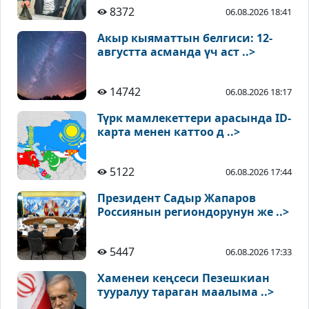
8372
06.08.2026 18:41
Акыр кыяматтын белгиси: 12-
августта асманда үч аст ..>
14742
06.08.2026 18:17
Түрк мамлекеттери арасында ID-
карта менен каттоо д ..>
5122
06.08.2026 17:44
Президент Садыр Жапаров
Россиянын региондорунун же ..>
5447
06.08.2026 17:33
Хаменеи кеңсеси Пезешкиан
тууралуу тараган маалыма ..>