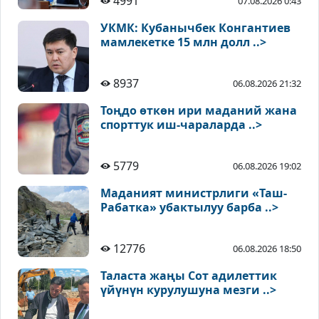
4991
07.08.2026 0:43
УКМК: Кубанычбек Конгантиев
мамлекетке 15 млн долл ..>
8937
06.08.2026 21:32
Тоңдо өткөн ири маданий жана
спорттук иш-чараларда ..>
5779
06.08.2026 19:02
Маданият министрлиги «Таш-
Рабатка» убактылуу барба ..>
12776
06.08.2026 18:50
Таласта жаңы Сот адилеттик
үйүнүн курулушуна мезги ..>