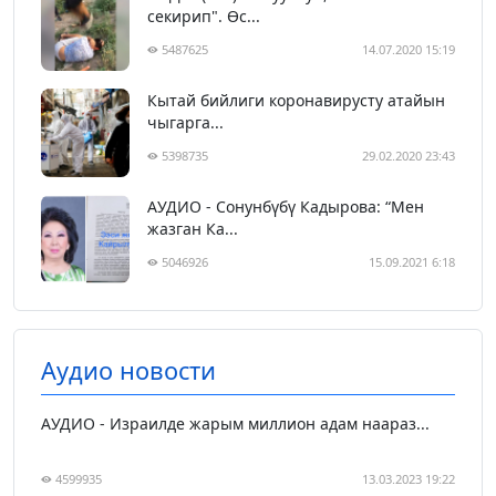
секирип". Өс...
5487625
14.07.2020 15:19
Кытай бийлиги коронавирусту атайын
чыгарга...
5398735
29.02.2020 23:43
АУДИО - Сонунбүбү Кадырова: “Мен
жазган Ка...
5046926
15.09.2021 6:18
Аудио новости
АУДИО - Израилде жарым миллион адам наараз...
4599935
13.03.2023 19:22