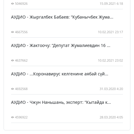
5046926
15.09.2021 6:18
АУДИО - Жыргалбек Бабаев: “Кубанычбек Жума...
4667556
10.02.2021 23:17
АУДИО - Жактоочу: “Депутат Жумалиевдин 16 ...
4637662
10.02.2021 23:02
АУДИО - ...Коронавирус келгенине аябай сүй...
4692568
31.03.2020 4:20
АУДИО - Чжун Наньшань, эксперт: “Кытайда к...
4596922
28.03.2020 4:05