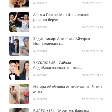
6024810
05.06.2023 10:51
Алекса Грассо: Мен Шевченкого
реванш берүү...
5903688
06.03.2023 12:49
Элдик пикир: Анжелика Айчүрөк
Иманалиеваны...
5732409
22.06.2022 10:58
ЭКСКЛЮЗИВ - Сайкал
Садыбакасованын экс-жол...
5663160
08.06.2023 14:02
Назира Айтбекова Анжеликанын бетин
ачты
5559097
17.07.2022 16:50
ВИДЕО(+18) - "Муунтуп, башына