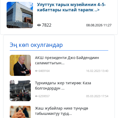
Улуттук тарых музейинин 4–5-
кабаттары кытай тарапк ..>
7822
08.08.2026 11:27
Эң көп окулгандар
АКШ президенти Джо Байдендиин
саламаттыгын...
6469164
16.02.2023 13:40
Түркиядагы жер титирөө: Каза
болгондордун ...
6259557
05.03.2023 17:54
Жаш жубайлар нике түнүндө
табышмактуу түрд...