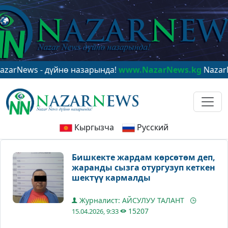
s - дүйнө назарында!
www.NazarNews.kg
NazarNews - 
Кыргызча
Русский
Бишкекте жардам көрсөтөм деп,
жаранды сызга отургузуп кеткен
шектүү кармалды
Журналист: АЙСУЛУУ ТАЛАНТ
15207
15.04.2026, 9:33