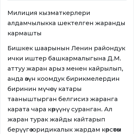
Милиция кызматкерлери
алдамчылыкка шектелген жаранды
кармашты
Бишкек шаарынын Ленин райондук
ички иштер башкармалыгына Д.М.
аттуу жаран арыз менен кайрылып,
анда өзүн коомдук бирикмелердин
биринин мүчөсү катары
тааныштырган белгисиз жаранга
карата чара көрүүнү суранган. Ал
жаран турак жайды кайтарып
берүүгө юридикалык жардам көрсөтөм