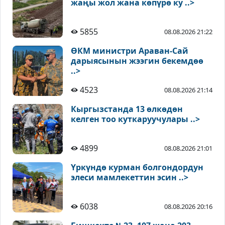
жаңы жол жана көпүрө ку ..>
5855
08.08.2026 21:22
ӨКМ министри Араван-Сай
дарыясынын жээгин бекемдөө
..>
4523
08.08.2026 21:14
Кыргызстанда 13 өлкөдөн
келген тоо куткаруучулары ..>
4899
08.08.2026 21:01
Үркүндө курман болгондордун
элеси мамлекеттин эсин ..>
6038
08.08.2026 20:16