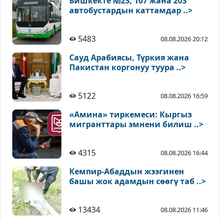
Бишкекте №23, 107 жана 203
автобустардын каттамдар ..>
5483
08.08.2026 20:12
Сауд Арабиясы, Түркия жана
Пакистан коргонуу туура ..>
5122
08.08.2026 16:59
«Амина» тиркемеси: Кыргыз
мигранттары эмнени билиш ..>
4315
08.08.2026 16:44
Кемпир-Абаддын жээгинен
башы жок адамдын сөөгү таб ..>
13434
08.08.2026 11:46