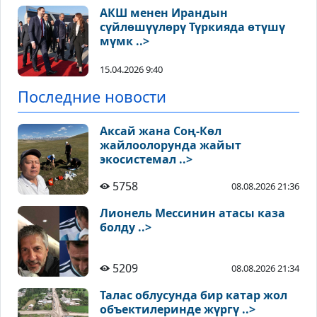
АКШ менен Ирандын
сүйлөшүүлөрү Түркияда өтүшү
мүмк ..>
15.04.2026 9:40
Последние новости
Аксай жана Соң-Көл
жайлоолорунда жайыт
экосистемал ..>
5758
08.08.2026 21:36
Лионель Мессинин атасы каза
болду ..>
5209
08.08.2026 21:34
Талас облусунда бир катар жол
объектилеринде жүргү ..>