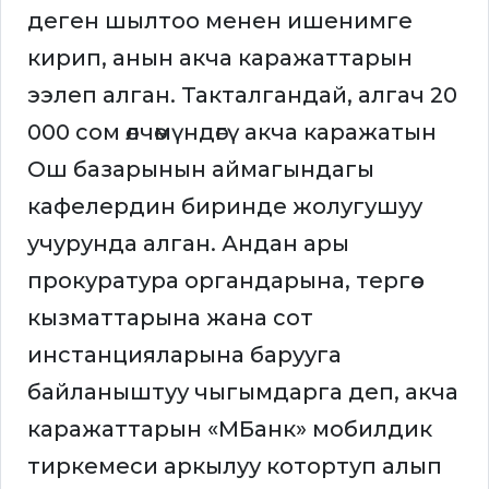
деген шылтоо менен ишенимге
кирип, анын акча каражаттарын
ээлеп алган. Такталгандай, алгач 20
000 сом өлчөмүндөгү акча каражатын
Ош базарынын аймагындагы
кафелердин биринде жолугушуу
учурунда алган. Андан ары
прокуратура органдарына, тергөө
кызматтарына жана сот
инстанцияларына барууга
байланыштуу чыгымдарга деп, акча
каражаттарын «МБанк» мобилдик
тиркемеси аркылуу котортуп алып