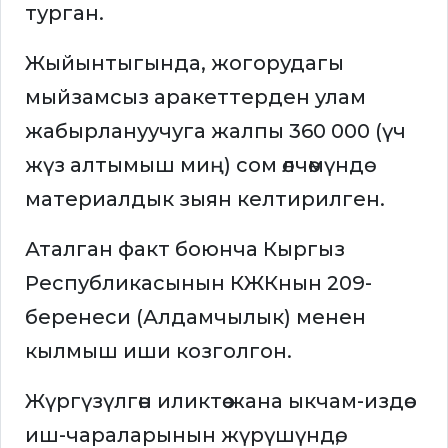
турган.
Жыйынтыгында, жогорудагы
мыйзамсыз аракеттерден улам
жабырлануучуга жалпы 360 000 (үч
жүз алтымыш миң) сом өлчөмүндө
материалдык зыян келтирилген.
Аталган факт боюнча Кыргыз
Республикасынын КЖКнын 209-
беренеси (Алдамчылык) менен
кылмыш иши козголгон.
Жүргүзүлгөн иликтөө жана ыкчам-издөө
иш-чараларынын жүрүшүндө,