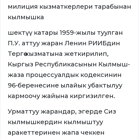
милиция кызматкерлери тарабынан
кылмышка
шектүү катары 1959-жылы туулган
П.У. аттуу жаран Ленин РИИБдин
Тергөө кызматына жеткирилип,
Кыргыз Республикасынын Кылмыш-
жаза процессуалдык кодексинин
96-беренесине ылайык убактылуу
кармоочу жайына киргизилген.
Урматтуу жарандар, эгерде Сиз
кылмышкердин кылмыштуу
аракеттеринен жапа чеккен