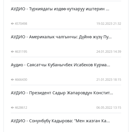
АУДИО - Түркиядагы издөө-куткаруу иштерин ...
4570498
19.02.2023 21:32
АУДИО - Америкалык чалгынчы: Дүйнө жүзү Пу...
4631195
24.01.2023 14:39
Аудио - Саясатчы Кубанычбек Исабеков Курма...
4666430
21.01.2023 18:15
АУДИО - Президент Садыр Жапаровдун Констит...
4628612
06.05.2022 13:15
АУДИО - Сонунбүбү Кадырова: “Мен жазган Ка...