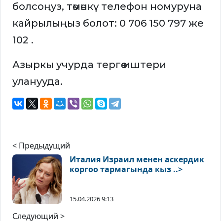
болсоңуз, төмөнкү телефон номуруна
кайрылыңыз болот: 0 706 150 797 же
102 .
Азыркы учурда тергөө иштери
уланууда.
< Предыдущий
Италия Израил менен аскердик
коргоо тармагында кыз ..>
15.04.2026 9:13
Следующий >