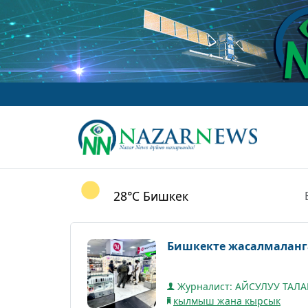
www
28°C
Бишкек
Бишкекте жасалмаланг
Журналист: АЙСУЛУУ ТАЛ
кылмыш жана кырсык