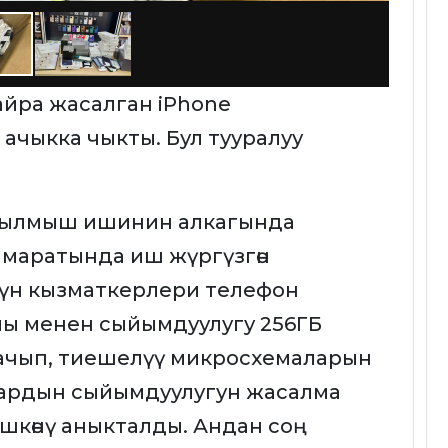
кайра жасалган iPhone
ачыкка чыкты. Бул тууралуу
кылмыш ишинин алкагында
имаратында иш жүргүзгөн
нүн кызматкерлери телефон
ы менен сыйымдуулугу 256ГБ
ачып, тиешелүү микросхемаларын
тардын сыйымдуулугун жасалма
үшкөнү аныкталды. Андан соң