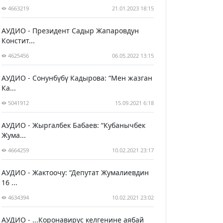
4663219
21.01.2023 18:15
АУДИО - Президент Садыр Жапаровдун
Констит...
4625456
06.05.2022 13:15
АУДИО - Сонунбүбү Кадырова: “Мен жазган
Ка...
5041912
15.09.2021 6:18
АУДИО - Жыргалбек Бабаев: “Кубанычбек
Жума...
4664259
10.02.2021 23:17
АУДИО - Жактоочу: “Депутат Жумалиевдин
16 ...
4634394
10.02.2021 23:02
АУДИО - ...Коронавирус келгенине аябай