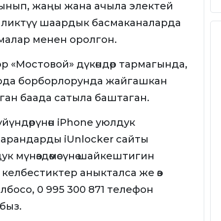
ынып, жаңы жана ачыла электей
ргиликтүү шаардык басмаканаларда
малар менен оролгон.
 «Мостовой» дүкөндөр тармагында,
оода борборлорунда жайгашкан
лган баада сатыла баштаган.
йүндөрүнөн iPhone уюлдук
арандарды iUnlocker сайты
к мүнөздөмөсүнө шайкештигин
л келбестиктер аныкталса же өз
босо, 0 995 300 871 телефон
быз.