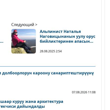
Следующий >
Альпинист Наталья
Наговицынанын уулу орус
ик
бийликтеринен апасын
нда
куткарууну өтүнөт
28.08.2025 2:54
 долбоорлорун кароону санариптештирүүнү
07.08.2026 11:08
шаар куруу жана архитектура
екчиси дайындалды