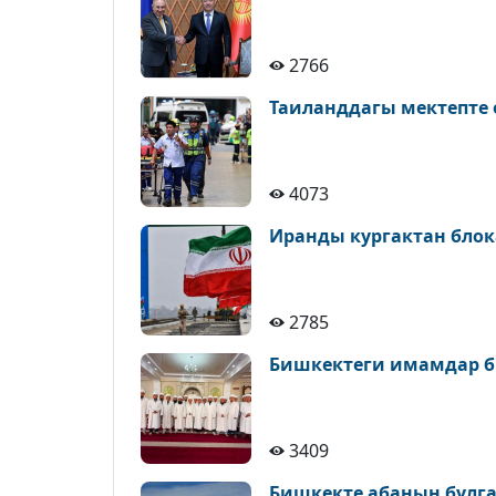
2766
Таиланддагы мектепте 
4073
Иранды кургактан блок
2785
Бишкектеги имамдар б
3409
Бишкекте абанын булга