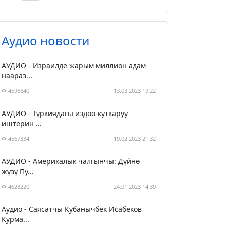
Аудио новости
АУДИО - Израилде жарым миллион адам
наараз...
4596840
13.03.2023 19:22
АУДИО - Түркиядагы издөө-куткаруу
иштерин ...
4567334
19.02.2023 21:32
АУДИО - Америкалык чалгынчы: Дүйнө
жүзү Пу...
4628220
24.01.2023 14:39
Аудио - Саясатчы Кубанычбек Исабеков
Курма...