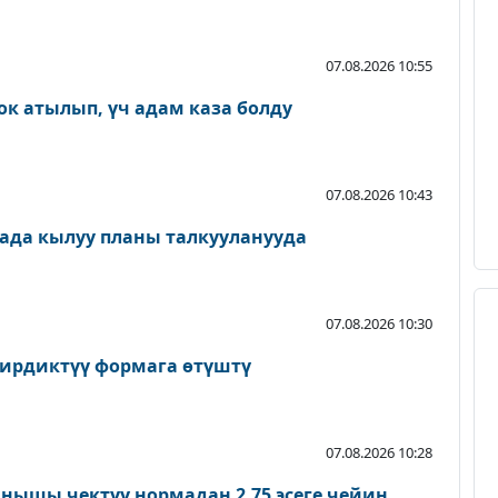
07.08.2026 10:55
ок атылып, үч адам каза болду
07.08.2026 10:43
ада кылуу планы талкууланууда
07.08.2026 10:30
ирдиктүү формага өтүштү
07.08.2026 10:28
нышы чектүү нормадан 2,75 эсеге чейин