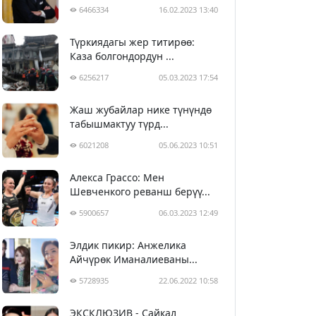
6466334
16.02.2023 13:40
Түркиядагы жер титирөө:
Каза болгондордун ...
6256217
05.03.2023 17:54
Жаш жубайлар нике түнүндө
табышмактуу түрд...
6021208
05.06.2023 10:51
Алекса Грассо: Мен
Шевченкого реванш берүү...
5900657
06.03.2023 12:49
Элдик пикир: Анжелика
Айчүрөк Иманалиеваны...
5728935
22.06.2022 10:58
ЭКСКЛЮЗИВ - Сайкал