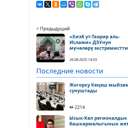
< Предыдущий
«Хизб ут-Тахрир аль-
Ислами» ДЭУнун
мүчөлөрү экстремистт
идеологиядан эл алды
баш тартышты.
26.08.2025 14:33
Последние новости
Жогорку Кеңеш мыйзам
сунуштады
2214
Ысык-Көл регионалдык 
башкармалыгынын жет