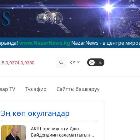
arNews.kg
NazarNews - в центре мирового внимания!
w
KY
UB
0,9274
0,9260
зар TV
Түз эфир
Сайтты башкаруу
Эң көп окулгандар
АКШ президенти Джо
Байдендиин саламаттыгын...