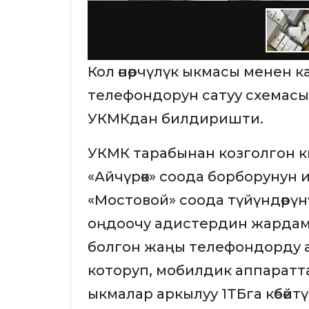
Кол өнөрчүлүк ыкмасы менен 
телефондорун сатуу схемасы 
УКМКдан билдиришти.
УКМК тарабынан козголгон 
«Айчүрөк» соода борборунун 
«Мостовой» соода түйүндөрү
оңдоочу адистердин жардам
болгон жаңы телефондорду 
которуп, мобилдик аппарат
ыкмалар аркылуу 1ТБга көбөйт