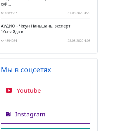
сүй...
4689587
31.03.2020 4:20
АУДИО - Чжун Наньшань, эксперт:
“Кытайда к...
4594084
28.03.2020 4:05
Мы в соцсетях
Youtube
Instagram