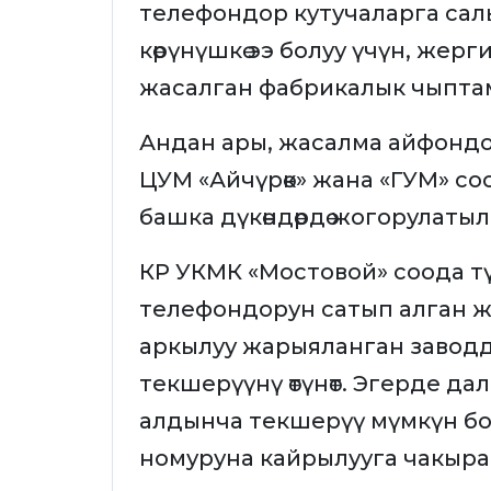
телефондор кутучаларга сал
көрүнүшкө ээ болуу үчүн, же
жасалган фабрикалык чыпта
Андан ары, жасалма айфондор
ЦУМ «Айчүрөк» жана «ГУМ» с
башка дүкөндөрдө жогорулаты
КР УКМК «Мостовой» соода тү
телефондорун сатып алган ж
аркылуу жарыяланган заводду
текшерүүнү өтүнөт. Эгерде да
алдынча текшерүү мүмкүн бол
номуруна кайрылууга чакыра