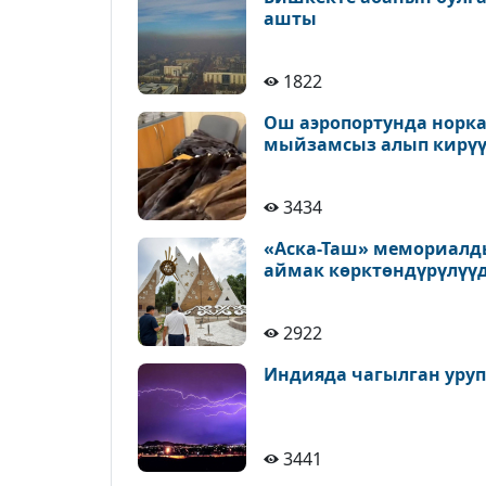
ашты
1822
Ош аэропортунда норк
мыйзамсыз алып кирүү
3434
«Аска-Таш» мемориалд
аймак көрктөндүрүлүү
2922
Индияда чагылган уруп,
3441