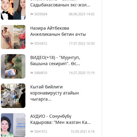
Садыбакасованын экс-жол...
5659564
08.06.2023 14:02
Назира Айтбекова
Анжеликанын бетин ачты
5555812
17.07.2022 16:50
ВИДЕО(+18) - "Муунтуп,
башына секирип". Өс...
5484810
14.07.2020 15:19
Кытай бийлиги
5395075
29.02.2020 23:43
коронавирусту атайын
чыгарга...
АУДИО - Сонунбүбү
Кадырова: “Мен жазган Ка...
5041912
15.09.2021 6:18