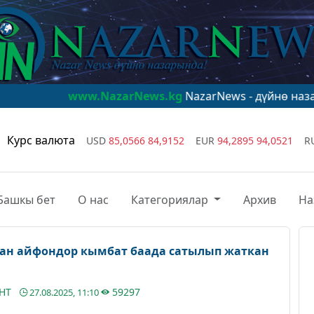
.NazarNews.kg
NazarNews - дүйнө назарында!
www.Naz
Курс валюта
USD
85,0566
84,9152
EUR
94,2895
94,0521
R
Башкы бет
О нас
Категориялар
Архив
На
ан айфондор кымбат баада сатылып жаткан
АНТ
59297
27.08.2025, 11:10