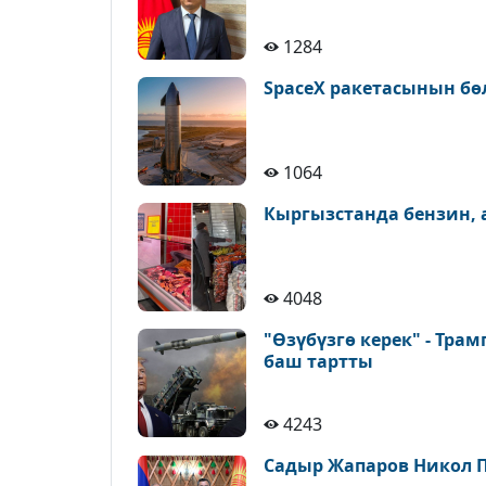
1284
SpaceX ракетасынын бө
1064
Кыргызстанда бензин,
4048
"Өзүбүзгө керек" - Тра
баш тартты
4243
Садыр Жапаров Никол 