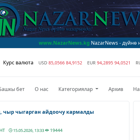
www.NazarNews.kg
NazarNews - дүйнө назарында!
w
Курс валюта
USD
85,0566
84,9152
EUR
94,2895
94,0521
R
Башкы бет
О нас
Категориялар
Архив
На
, чыр чыгарган айдоочу кармалды
АНТ
19444
15.05.2026, 13:33