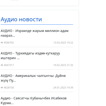
Аудио новости
АУДИО - Израилде жарым миллион адам
наараз...
4596792
13.03.2023 19:22
АУДИО - Түркиядагы издөө-куткаруу
иштерин ...
4567317
19.02.2023 21:32
АУДИО - Америкалык чалгынчы: Дүйнө
жүзү Пу...
4628158
24.01.2023 14:39
Аудио - Саясатчы Кубанычбек Исабеков
Курма...