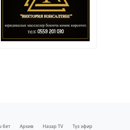
 бет
Архив
Назар TV
Түз эфир