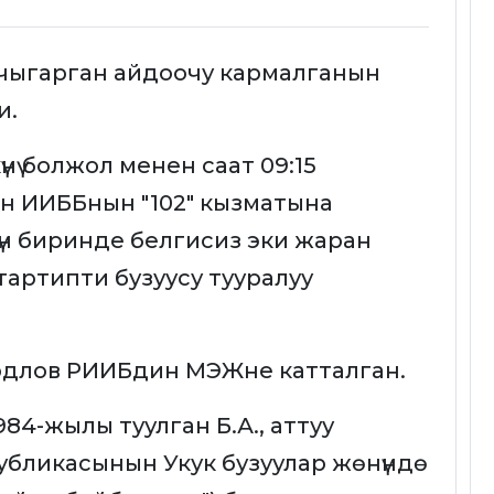
чыгарган айдоочу кармалганын
и.
нү болжол менен саат 09:15
 ИИББнын "102" кызматына
н биринде белгисиз эки жаран
артипти бузуусу тууралуу
рдлов РИИБдин МЭЖне катталган.
84-жылы туулган Б.А., аттуу
убликасынын Укук бузуулар жөнүндө