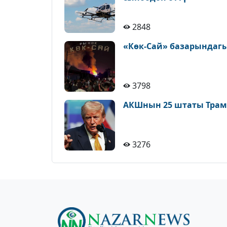
2848
«Көк-Сай» базарындагы
3798
АКШнын 25 штаты Трам
3276