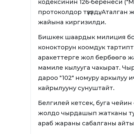
кодексинин 126-беренеси ("
протоколдор түзүлдү. Аталган
жайына киргизилди.
Бишкек шаардык милиция бо
конокторун коомдук тартипт
аракеттерге жол бербөөгө ж
мамиле кылууга чакырат. Чы
дароо "102" номуру аркылуу
кайрылууну сунуштайт.
Белгилей кетсек, буга чейи
жолдо чырдашып жатканы ту
араб жараны сабалганы айты