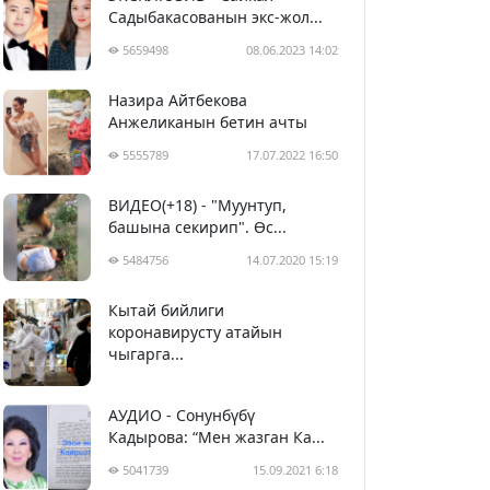
Садыбакасованын экс-жол...
5659498
08.06.2023 14:02
Назира Айтбекова
Анжеликанын бетин ачты
5555789
17.07.2022 16:50
ВИДЕО(+18) - "Муунтуп,
башына секирип". Өс...
5484756
14.07.2020 15:19
Кытай бийлиги
5395025
29.02.2020 23:43
коронавирусту атайын
чыгарга...
АУДИО - Сонунбүбү
Кадырова: “Мен жазган Ка...
5041739
15.09.2021 6:18