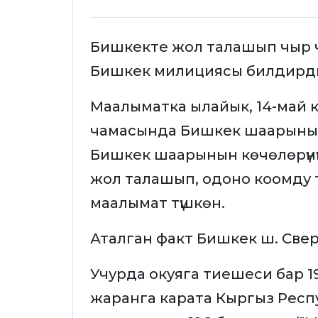
Бишкекте жол талашып чыр 
Бишкек милициясы билдирд
Маалыматка ылайык, 14-май кү
чамасында Бишкек шаарынын
Бишкек шаарынын көчөлөрүнү
жол талашып, одоно коомду т
маалымат түшкөн.
Аталган факт Бишкек ш. Све
Учурда окуяга тиешеси бар 19
жаранга карата Кыргыз Респ