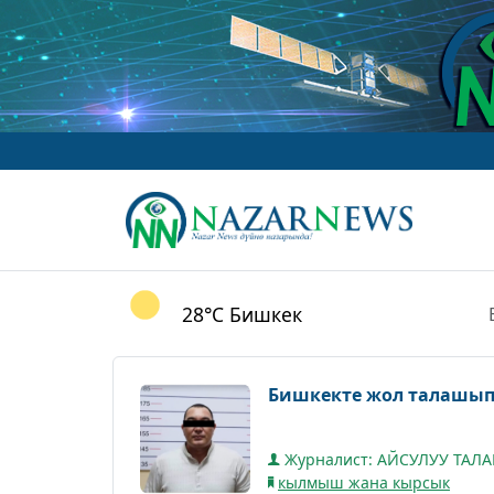
28°C
Бишкек
Бишкекте жол талашып
Журналист: АЙСУЛУУ ТАЛ
кылмыш жана кырсык