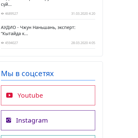
сүй...
4689527
31.03.2020 4:20
АУДИО - Чжун Наньшань, эксперт:
“Кытайда к...
4594027
28.03.2020 4:05
Мы в соцсетях
Youtube
Instagram