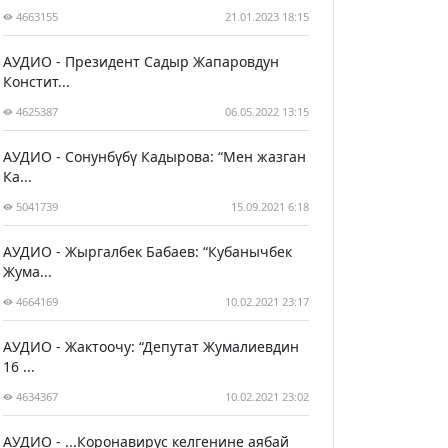
4663155
21.01.2023 18:15
АУДИО - Президент Садыр Жапаровдун
Констит...
4625387
06.05.2022 13:15
АУДИО - Сонунбүбү Кадырова: “Мен жазган
Ка...
5041739
15.09.2021 6:18
АУДИО - Жыргалбек Бабаев: “Кубанычбек
Жума...
4664169
10.02.2021 23:17
АУДИО - Жактоочу: “Депутат Жумалиевдин
16 ...
4634367
10.02.2021 23:02
АУДИО - ...Коронавирус келгенине аябай