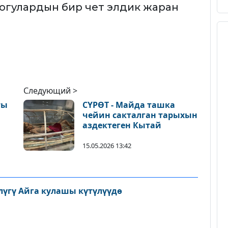
огулардын бир чет элдик жаран
Следующий >
ты
СҮРӨТ - Майда ташка
чейин сакталган тарыхын
аздектеген Кытай
15.05.2026 13:42
лүгү Айга кулашы күтүлүүдө