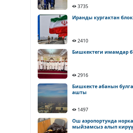
3735
Иранды кургактан блок
2410
Бишкектеги имамдар б
2916
Бишкекте абанын булга
ашты
1497
Ош аэропортунда норк
мыйзамсыз алып кирүү