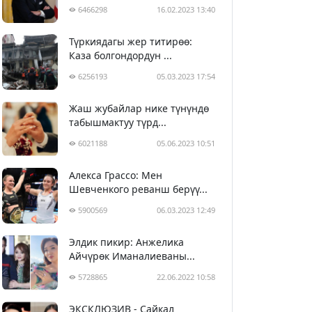
6466298
16.02.2023 13:40
Түркиядагы жер титирөө:
Каза болгондордун ...
6256193
05.03.2023 17:54
Жаш жубайлар нике түнүндө
табышмактуу түрд...
6021188
05.06.2023 10:51
Алекса Грассо: Мен
Шевченкого реванш берүү...
5900569
06.03.2023 12:49
Элдик пикир: Анжелика
Айчүрөк Иманалиеваны...
5728865
22.06.2022 10:58
ЭКСКЛЮЗИВ - Сайкал