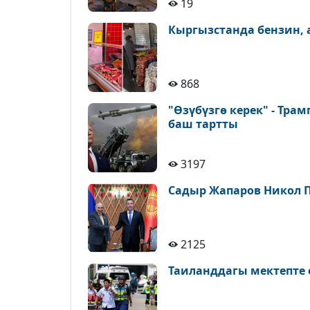
19
Кыргызстанда бензин,
868
"Өзүбүзгө керек" - Тра
баш тартты
3197
Садыр Жапаров Никол 
2125
Таиланддагы мектепте 