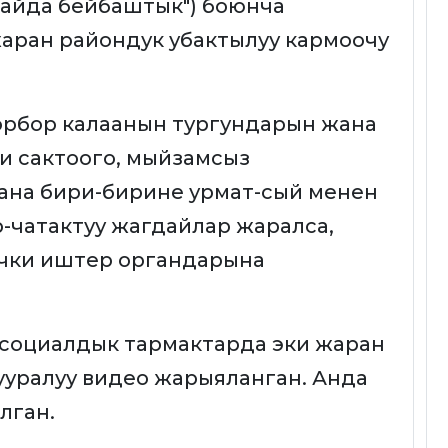
Майда бейбаштык") боюнча
 жаран райондук убактылуу кармоочу
рбор калаанын тургундарын жана
и сактоого, мыйзамсыз
ана бири-бирине урмат-сый менен
р-чатактуу жагдайлар жаралса,
 ички иштер органдарына
н социалдык тармактарда эки жаран
уралуу видео жарыяланган. Анда
лган.