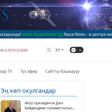
ww.NazarNews.kg
NazarNews - в центре мирового вним
KY
UB
0,9274
0,9260
зар TV
Түз эфир
Сайтты башкаруу
Эң көп окулгандар
АКШ президенти Джо
Байдендиин саламаттыгын...