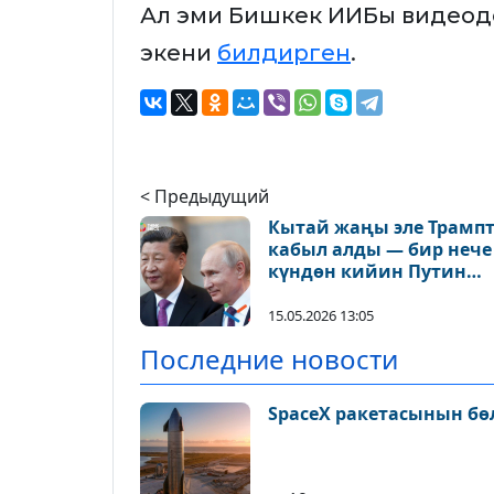
Ал эми Бишкек ИИБы видеод
экени
билдирген
.
< Предыдущий
Кытай жаңы эле Трамп
кабыл алды — бир нече
күндөн кийин Путин
барат!
15.05.2026 13:05
Последние новости
SpaceX ракетасынын бө