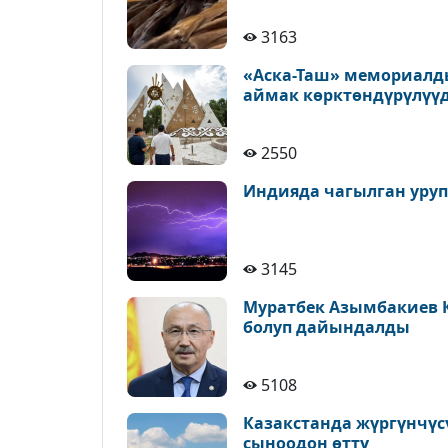
3163
«Аска-Таш» мемориалд
аймак көрктөндүрүлүү
2550
Индияда чагылган уруп,
3145
Муратбек Азымбакиев 
болуп дайындалды
5108
Казакстанда жүргүнчүс
сыноодон өттү