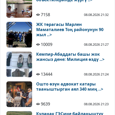
7158
08.08.2026 21:32
ЖК төрагасы Марлен
Маматалиев Тоң районунун 90
жыл ..>
10009
08.08.2026 21:27
Кемпир-Абаддагы башы жок
жансыз дене: Милиция өздү ..>
13444
08.08.2026 21:24
Ошто өзүн адвокат катары
тааныштырган аял 340 миң ..>
9639
08.08.2026 21:23
Куланак ГЭСине байланыштуу