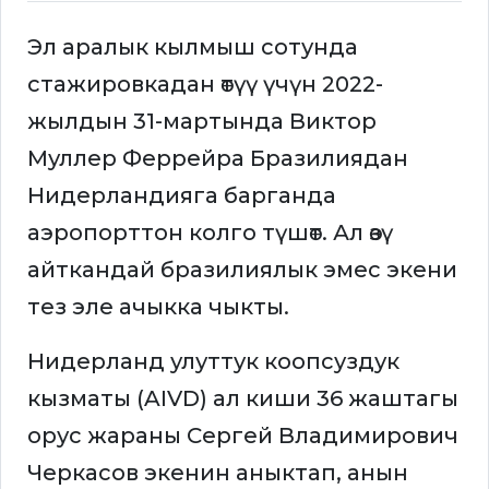
Эл аралык кылмыш сотунда
стажировкадан өтүү үчүн 2022-
жылдын 31-мартында Виктор
Муллер Феррейра Бразилиядан
Нидерландияга барганда
аэропорттон колго түшөт. Ал өзү
айткандай бразилиялык эмес экени
тез эле ачыкка чыкты.
Нидерланд улуттук коопсуздук
кызматы (AIVD) ал киши 36 жаштагы
орус жараны Сергей Владимирович
Черкасов экенин аныктап, анын