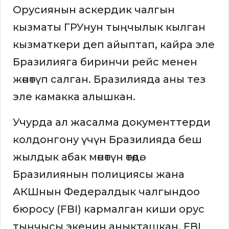
Орусиянын аскердик чалгын
кызматы ГРУнун тыңчылык кылган
кызматкери деп айыптап, кайра эле
Бразилияга биринчи рейс менен
жөнөтүп салган. Бразилияда аны тез
эле камакка алышкан.
Учурда ал жасалма документтерди
колдонгону үчүн Бразилияда беш
жылдык абак мөнөтүн өтөөдө.
Бразилиянын полициясы жана
АКШнын Федералдык чалгындоо
бюросу (FBI) кармалган киши орус
тыңчысы экенин аныкташкан. FBI