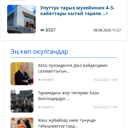
Улуттук тарых музейинин 4–5-
кабаттары кытай тарапк ..>
8567
08.08.2026 11:27
Эң көп окулгандар
АКШ президенти Джо Байдендиин
саламаттыгын...
6469659
16.02.2023 13:40
Түркиядагы жер титирөө: Каза
болгондордун ...
6260012
05.03.2023 17:54
Жаш жубайлар нике түнүндө
табышмактуу түрд...