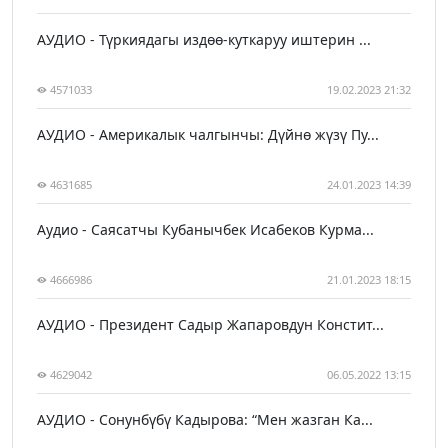
АУДИО - Түркиядагы издөө-куткаруу иштерин ...
4571033
19.02.2023 21:32
АУДИО - Америкалык чалгынчы: Дүйнө жүзү Пу...
4631685
24.01.2023 14:39
Аудио - Саясатчы Кубанычбек Исабеков Курма...
4666986
21.01.2023 18:15
АУДИО - Президент Садыр Жапаровдун Констит...
4629042
06.05.2022 13:15
АУДИО - Сонунбүбү Кадырова: “Мен жазган Ка...