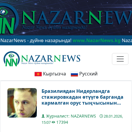
ews - дүйнө назарында!
www.NazarNews.kg
NazarNews -
Кыргызча
Русский
Бразилиядан Нидерландга
стажировкадан өтүүгө барганда
кармалган орус тыңчысынын
таржымалы
Журналист: NAZARNEWS
28.01.2026,
17394
15:07