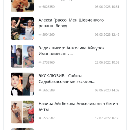
6025350
05.06.2023 10:51
Алекса Грассо: Мен Шевченкого
реванш берүү...
5904260
06.03.2023 12:49
Элдик пикир: Анжелика Айчүрөк
Иманалиеваны...
5732960
22.06.2022 10:58
ЭКСКЛЮЗИВ - Сайкал
Садыбакасованын экс-жол...
5663589
08.06.2023 14:02
Назира Айтбекова Анжеликанын бетин
ачты
5559587
17.07.2022 16:50