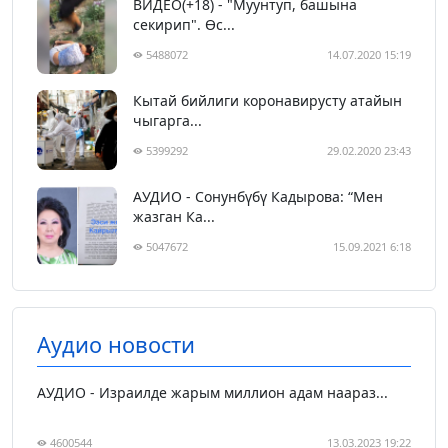
ВИДЕО(+18) - "Муунтуп, башына
секирип". Өс...
5488072
14.07.2020 15:19
Кытай бийлиги коронавирусту атайын
чыгарга...
5399292
29.02.2020 23:43
АУДИО - Сонунбүбү Кадырова: “Мен
жазган Ка...
5047672
15.09.2021 6:18
Аудио новости
АУДИО - Израилде жарым миллион адам наараз...
4600544
13.03.2023 19:22