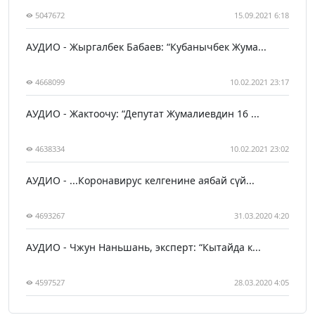
5047672
15.09.2021 6:18
АУДИО - Жыргалбек Бабаев: “Кубанычбек Жума...
4668099
10.02.2021 23:17
АУДИО - Жактоочу: “Депутат Жумалиевдин 16 ...
4638334
10.02.2021 23:02
АУДИО - ...Коронавирус келгенине аябай сүй...
4693267
31.03.2020 4:20
АУДИО - Чжун Наньшань, эксперт: “Кытайда к...
4597527
28.03.2020 4:05