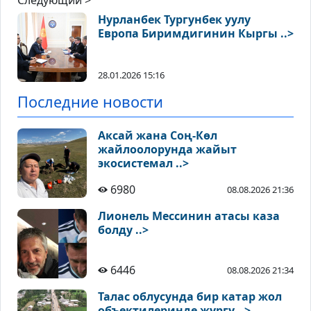
Следующий >
Нурланбек Тургунбек уулу
Европа Биримдигинин Кыргы ..>
28.01.2026 15:16
Последние новости
Аксай жана Соң-Көл
жайлоолорунда жайыт
экосистемал ..>
6980
08.08.2026 21:36
Лионель Мессинин атасы каза
болду ..>
6446
08.08.2026 21:34
Талас облусунда бир катар жол
объектилеринде жүргү ..>