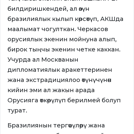
билдиришкендей, ал өзүн
бразилиялык кылып көрсөтүп, АКШда
маалымат чогулткан. Черкасов
орусиялык экенин мойнуна алып,
бирок тыңчы экенин четке каккан.
Учурда ал Москванын
дипломатиялык аракеттеринен
жана экстрадициялоо өтүнүчүнөн
кийин эми ал жакын арада
Орусияга өткөрүлүп берилмей болуп
турат.
Бразилиянын тергөөчүлөрү жана