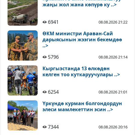
жаңы жол жана көпүрө ку ..>
6941
08.08.2026 21:22
ӨКМ министри Араван-Сай
дарыясынын жээгин бекемдөө
..>
5796
08.08.2026 21:14
Кыргызстанда 13 өлкөдөн
келген тоо куткаруучулары ..>
6254
08.08.2026 21:01
Үркүндө курман болгондордун
элеси мамлекеттин эсин ..>
7344
08.08.2026 20:16