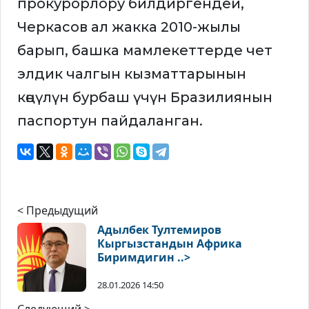
прокурорлору билдиргендей,
Черкасов ал жакка 2010-жылы
барып, башка мамлекеттерде чет
элдик чалгын кызматтарынын
көңүлүн бурбаш үчүн Бразилиянын
паспортун пайдаланган.
< Предыдущий
Адылбек Тултемиров
Кыргызстандын Африка
Биримдигин ..>
28.01.2026 14:50