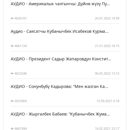
АУДИО - Америкалык чалгынчы: Дүйнө жүзү Пу...
4626101
24.01.2023 14:39
Аудио - Саясатчы Кубанычбек Исабеков Курма...
4661124
21.01.2023 18:15
АУДИО - Президент Садыр Жапаровдун Констит...
4623246
06.05.2022 13:15
АУДИО - Сонунбүбү Кадырова: “Мен жазган Ка...
5037864
15.09.2021 6:18
АУДИО - Жыргалбек Бабаев: “Кубанычбек Жума...
4661994
10.02.2021 23:17