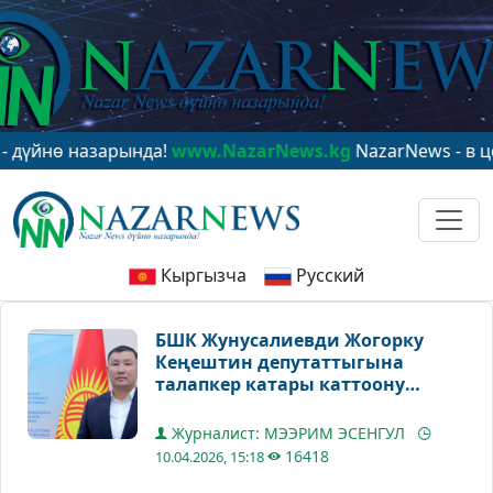
ө назарында!
www.NazarNews.kg
NazarNews - в центре 
Кыргызча
Русский
БШК Жунусалиевди Жогорку
Кеңештин депутаттыгына
талапкер катары каттоону
жокко чыгарды
Журналист: МЭЭРИМ ЭСЕНГУЛ
16418
10.04.2026, 15:18