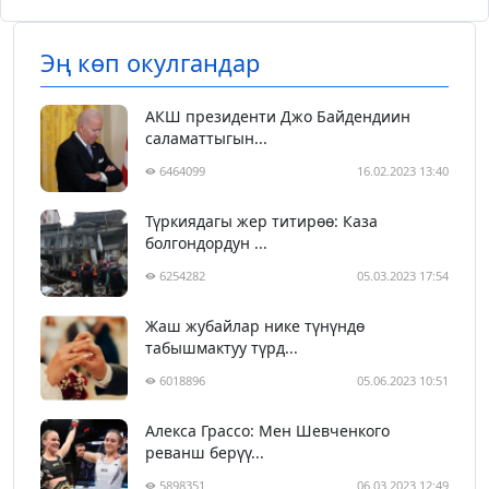
Эң көп окулгандар
АКШ президенти Джо Байдендиин
саламаттыгын...
6464099
16.02.2023 13:40
Түркиядагы жер титирөө: Каза
болгондордун ...
6254282
05.03.2023 17:54
Жаш жубайлар нике түнүндө
табышмактуу түрд...
6018896
05.06.2023 10:51
Алекса Грассо: Мен Шевченкого
реванш берүү...
5898351
06.03.2023 12:49