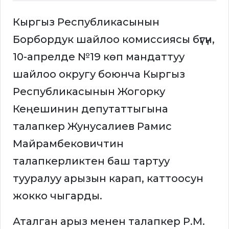
Кыргыз Республикасынын
Борбордук шайлоо комиссиясы бүгүн,
10-апрелде №19 көп мандаттуу
шайлоо округу боюнча Кыргыз
Республикасынын Жогорку
Кеңешинин депутаттыгына
талапкер Жунусалиев Рамис
Майрамбековичтин
талапкерликтен баш тартуу
тууралуу арызын карап, каттоосун
жокко чыгарды.
Аталган арыз менен талапкер Р.М.