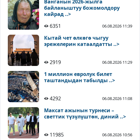
Ванганын 2026-жылга
байланыштуу божомолдору
кайрад ..>
6351
06.08.2026 11:39
Кытай чет өлкөгө чыгуу
эрежелерин катаалдатты ..>
2919
06.08.2026 11:29
1 миллион евролук билет
таштандыдан табылды ..>
4292
06.08.2026 11:08
Максат ажынын турнеси –
светтик түзүлүштөн, диний ..>
11985
06.08.2026 10:56