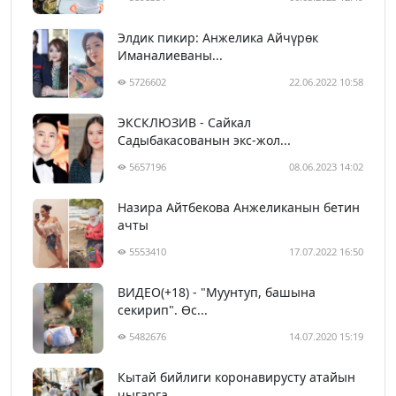
Элдик пикир: Анжелика Айчүрөк
Иманалиеваны...
5726602
22.06.2022 10:58
ЭКСКЛЮЗИВ - Сайкал
Садыбакасованын экс-жол...
5657196
08.06.2023 14:02
Назира Айтбекова Анжеликанын бетин
ачты
5553410
17.07.2022 16:50
ВИДЕО(+18) - "Муунтуп, башына
секирип". Өс...
5482676
14.07.2020 15:19
Кытай бийлиги коронавирусту атайын
чыгарга...