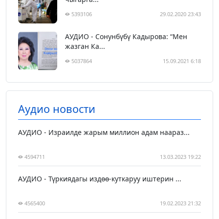
5393106
29.02.2020 23:43
АУДИО - Сонунбүбү Кадырова: “Мен
жазган Ка...
5037864
15.09.2021 6:18
Аудио новости
АУДИО - Израилде жарым миллион адам наараз...
4594711
13.03.2023 19:22
АУДИО - Түркиядагы издөө-куткаруу иштерин ...
4565400
19.02.2023 21:32