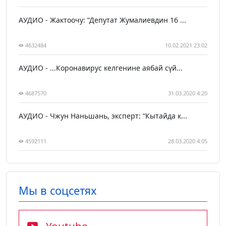
АУДИО - Жактоочу: “Депутат Жумалиевдин 16 ...
4632484
10.02.2021 23:02
АУДИО - ...Коронавирус келгенине аябай сүй...
4687570
31.03.2020 4:20
АУДИО - Чжун Наньшань, эксперт: “Кытайда к...
4592111
28.03.2020 4:05
Мы в соцсетях