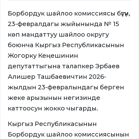
Борбордук шайлоо комиссиясы бүгүн,
23-февралдагы жыйынында № 15
көп мандаттуу шайлоо округу
боюнча Кыргыз Республикасынын
Жогорку Кеңешинин
депутаттыгына талапкер Эрбаев
Алишер Ташбаевичтин 2026-
жылдын 23-февралындагы берген
жеке арызынын негизинде
каттоосун жокко чыгарды.
Кыргыз Республикасынын
Борбордук шайлоо комиссиясынын