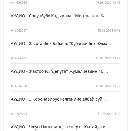
4625762
06.05.2022 13:15
АУДИО - Сонунбүбү Кадырова: “Мен жазган Ка...
5042687
15.09.2021 6:18
АУДИО - Жыргалбек Бабаев: “Кубанычбек Жума...
4664495
10.02.2021 23:17
АУДИО - Жактоочу: “Депутат Жумалиевдин 16 ...
4634658
10.02.2021 23:02
АУДИО - ...Коронавирус келгенине аябай сүй...
4689793
31.03.2020 4:20
АУДИО - Чжун Наньшань, эксперт: “Кытайда к...