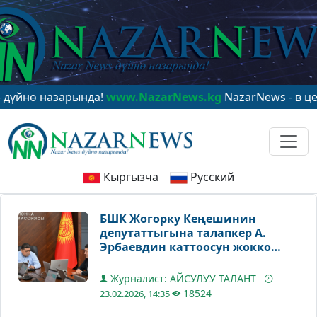
 назарында!
www.NazarNews.kg
NazarNews - в центре 
Кыргызча
Русский
БШК Жогорку Кеңешинин
депутаттыгына талапкер А.
Эрбаевдин каттоосун жокко
чыгарды
Журналист: АЙСУЛУУ ТАЛАНТ
18524
23.02.2026, 14:35