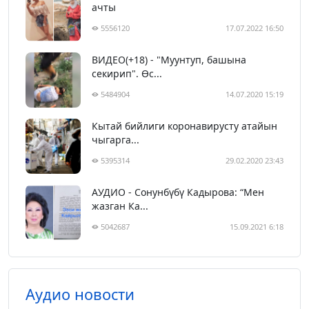
ачты
5556120
17.07.2022 16:50
ВИДЕО(+18) - "Муунтуп, башына
секирип". Өс...
5484904
14.07.2020 15:19
Кытай бийлиги коронавирусту атайын
чыгарга...
5395314
29.02.2020 23:43
АУДИО - Сонунбүбү Кадырова: “Мен
жазган Ка...
5042687
15.09.2021 6:18
Аудио новости