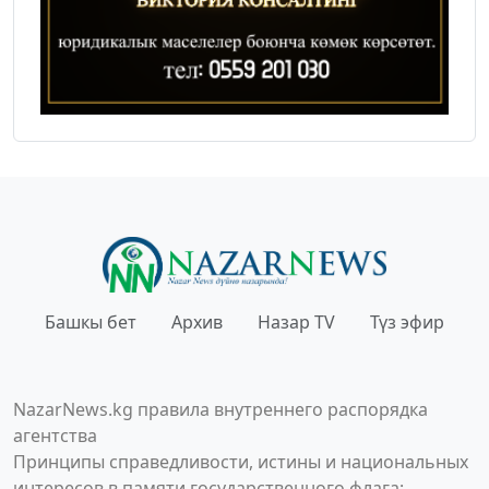
Башкы бет
Архив
Назар TV
Түз эфир
NazarNews.kg правила внутреннего распорядка
агентства
Принципы справедливости, истины и национальных
интересов в памяти государственного флага;