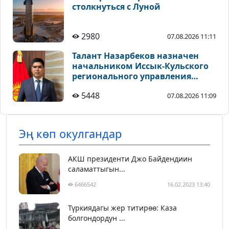
столкнуться с Луной
2980
07.08.2026 11:11
Талант Назарбеков назначен
начальником Иссык-Кульского
регионального управления
градостроительства и
5448
07.08.2026 11:09
архитектуры
Эң көп окулгандар
АКШ президенти Джо Байдендиин
саламаттыгын...
6466542
16.02.2023 13:40
Түркиядагы жер титирөө: Каза
болгондордун ...