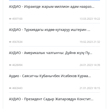
АУДИО - Израилде жарым миллион адам наараз...
4597100
13.03.2023 19:22
АУДИО - Түркиядагы издөө-куткаруу иштерин ...
4567634
19.02.2023 21:32
АУДИО - Америкалык чалгынчы: Дүйнө жүзү Пу...
4628494
24.01.2023 14:39
Аудио - Саясатчы Кубанычбек Исабеков Курма...
4663443
21.01.2023 18:15
АУДИО - Президент Садыр Жапаровдун Констит...