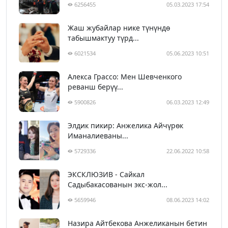
6256455
05.03.2023 17:54
Жаш жубайлар нике түнүндө
табышмактуу түрд...
6021534
05.06.2023 10:51
Алекса Грассо: Мен Шевченкого
реванш берүү...
5900826
06.03.2023 12:49
Элдик пикир: Анжелика Айчүрөк
Иманалиеваны...
5729336
22.06.2022 10:58
ЭКСКЛЮЗИВ - Сайкал
Садыбакасованын экс-жол...
5659946
08.06.2023 14:02
Назира Айтбекова Анжеликанын бетин