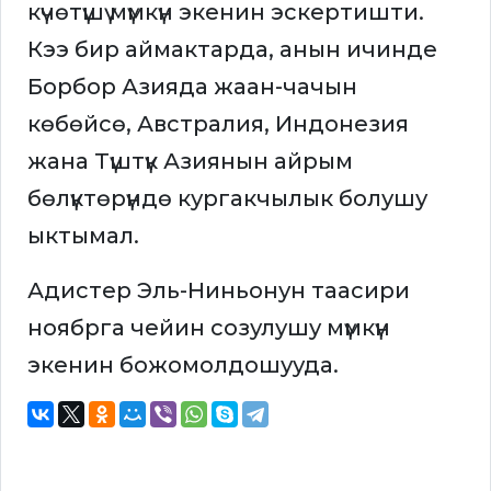
күчөтүшү мүмкүн экенин эскертишти.
Кээ бир аймактарда, анын ичинде
Борбор Азияда жаан-чачын
көбөйсө, Австралия, Индонезия
жана Түштүк Азиянын айрым
бөлүктөрүндө кургакчылык болушу
ыктымал.
Адистер Эль-Ниньонун таасири
ноябрга чейин созулушу мүмкүн
экенин божомолдошууда.