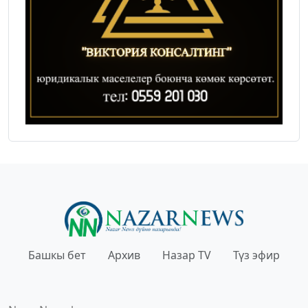
Башкы бет
Архив
Назар TV
Түз эфир