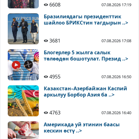
6608
07.08.2026 17:19
Бразилиядагы президенттик
шайлоо БРИКСтин тагдырын ..>
3681
07.08.2026 17:08
Блогерлер 5 жылга салык
төлөөдөн бошотулат. Презид ..>
4955
07.08.2026 16:50
Казакстан–Азербайжан Каспий
аркылуу Борбор Азия ба ..>
4763
07.08.2026 16:40
Америкада уй этинин баасы
кескин өстү ..>