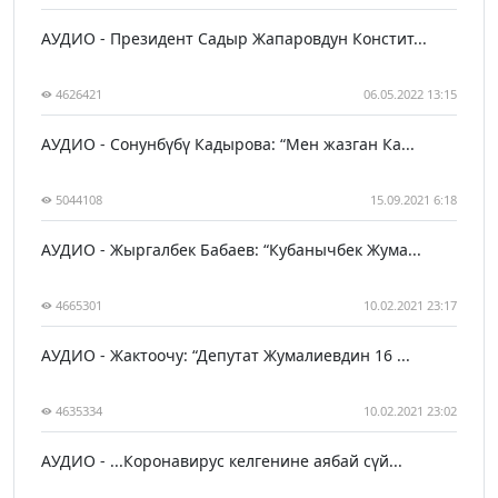
АУДИО - Президент Садыр Жапаровдун Констит...
4626421
06.05.2022 13:15
АУДИО - Сонунбүбү Кадырова: “Мен жазган Ка...
5044108
15.09.2021 6:18
АУДИО - Жыргалбек Бабаев: “Кубанычбек Жума...
4665301
10.02.2021 23:17
АУДИО - Жактоочу: “Депутат Жумалиевдин 16 ...
4635334
10.02.2021 23:02
АУДИО - ...Коронавирус келгенине аябай сүй...