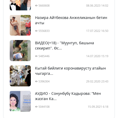
5660608
08.06.2023 14:02
Назира Айтбекова Анжеликанын бетин
ачты
5556833
17.07.2022 16:50
ВИДЕО(+18) - "Муунтуп, башына
секирип". Өс...
5485446
14.07.2020 15:19
Кытай бийлиги коронавирусту атайын
чыгарга...
5396304
29.02.2020 23:43
АУДИО - Сонунбүбү Кадырова: “Мен
жазган Ка...
5044108
15.09.2021 6:18