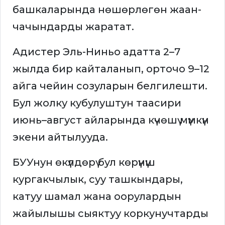
башкаларында нөшөрлөгөн жаан-
чачындарды жаратат.
Адистер Эль-Ниньо адатта 2–7
жылда бир кайталанып, орточо 9–12
айга чейин созуларын белгилешти.
Бул жолку кубулуштун таасири
июнь–август айларында күчөшү мүмкүн
экени айтылууда.
БУУнун өкүлдөрү бул көрүнүш
кургакчылык, суу ташкындары,
катуу шамал жана оорулардын
жайылышы сыяктуу коркунучтарды