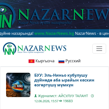
назарында!
www.NazarNews.kg
NazarNews - в центре м
Кыргызча
Русский
БУУ: Эль-Ниньо кубулушу
дүйнөдө аба ырайын кескин
өзгөртүшү мүмкүн
Журналист: АЙСУЛУУ ТАЛАНТ
19683
12.06.2026, 15:57