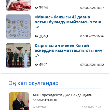
3994
07.08.2026 16:27
«Манас» бажысы 42 даана
алтын буюмду мыйзамсыз таш
..>
3840
07.08.2026 16:26
Кыргызстан менен Кытай
аскердик кызматташтыкты өнү
..>
4921
07.08.2026 16:22
Эң көп окулгандар
АКШ президенти Джо Байдендиин
саламаттыгын...
6467169
16.02.2023 13:40