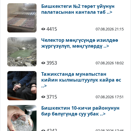
Бишкектеги №2 төрөт үйүнүн
палатасынан кантала таб ..>
4415
07.08.2026 21:15
Челектор мөңгүсүндө изилдөө
жүргүзүлүп, мөңгүлөрдү ..>
3953
07.08.2026 18:02
Тажикстанда мунапыстан
кийин кылмыштуулук кайра өс
..>
3715
07.08.2026 17:51
Бишкектин 10-кичи районунун
бир бөлүгүндө суу убак ..>
4242
07.08.2026 17:46