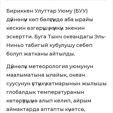
Бириккен Улуттар Уюму (БУУ)
дүйнөнүн көп бөлүгүндө аба ырайы
кескин өзгөрүшү мүмкүн экенин
эскертти. Буга Тынч океандагы Эль-
Ниньо табигый кубулушу себеп
болуп жатканы айтылды.
Дүйнөлүк метеорология уюмунун
маалыматына ылайык, океан
суусунун үстүңкү катмарынын жылышы
глобалдык температуранын
көтөрүлүшүнө алып келип, айрым
аймактарда аптапты күчөтсө,