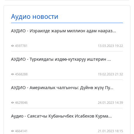
Аудио новости
АУДИО - Израилде жарым миллион адам наараз...
4597781
13.03.2023 19:22
АУДИО - Түркиядагы издөө-куткаруу иштерин ...
4568288
19.02.2023 21:32
АУДИО - Америкалык чалгынчы: Дүйнө жүзү Пу...
4629046
24.01.2023 14:39
Аудио - Саясатчы Кубанычбек Исабеков Курма...
4664141
21.01.2023 18:15