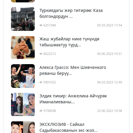
Түркиядагы жер титирөө: Каза
болгондордун ...
6257348
05.03.2023 17:54
Жаш жубайлар нике түнүндө
табышмактуу түрд...
6022212
05.06.2023 10:51
Алекса Грассо: Мен Шевченкого
реванш берүү...
5901552
06.03.2023 12:49
Элдик пикир: Анжелика Айчүрөк
Иманалиеваны...
5730038
22.06.2022 10:58
ЭКСКЛЮЗИВ - Сайкал
Садыбакасованын экс-жол...