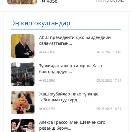
4358
06.08.2026 12:47
Эң көп окулгандар
АКШ президенти Джо Байдендиин
саламаттыгын...
6466037
16.02.2023 13:40
Түркиядагы жер титирөө: Каза
болгондордун ...
6255890
05.03.2023 17:54
Жаш жубайлар нике түнүндө
табышмактуу түрд...
6020758
05.06.2023 10:51
Алекса Грассо: Мен Шевченкого
реванш берүү...