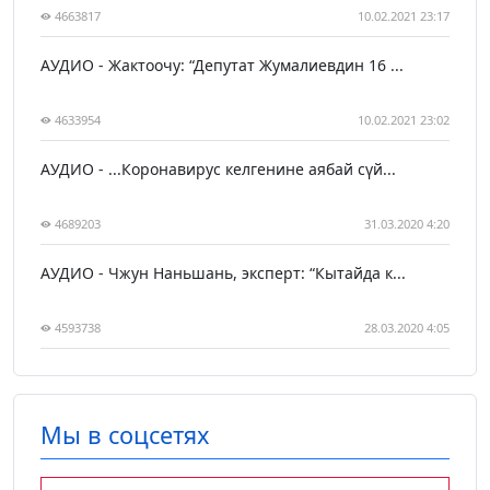
4663817
10.02.2021 23:17
АУДИО - Жактоочу: “Депутат Жумалиевдин 16 ...
4633954
10.02.2021 23:02
АУДИО - ...Коронавирус келгенине аябай сүй...
4689203
31.03.2020 4:20
АУДИО - Чжун Наньшань, эксперт: “Кытайда к...
4593738
28.03.2020 4:05
Мы в соцсетях