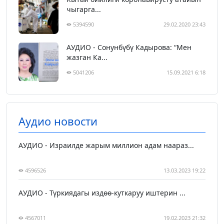
чыгарга...
5394590
29.02.2020 23:43
АУДИО - Сонунбүбү Кадырова: “Мен
жазган Ка...
5041206
15.09.2021 6:18
Аудио новости
АУДИО - Израилде жарым миллион адам наараз...
4596526
13.03.2023 19:22
АУДИО - Түркиядагы издөө-куткаруу иштерин ...
4567011
19.02.2023 21:32