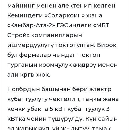
майнинг менен алектенип келген
Кеминдеги «Соларкоин» жана
«Камбар-Ата-2» ГЭСиндеги «МБТ
Строй» компанияларын
ишмердүүлүгү токтотулган. Бирок
бул фермалар чындап токтоп
турганын коомчулук өз көдөрзү менен
али көргөн жок.
Ноябрдын башынан бери электр
кубаттуулугу чектелип, таңкы жана
кечки убакта 5 кВт кубаттуулук 3
кВтка чейин түшүрүлдү. Күн сайын
эл жарык өчүп, үй жылытуу, тамак