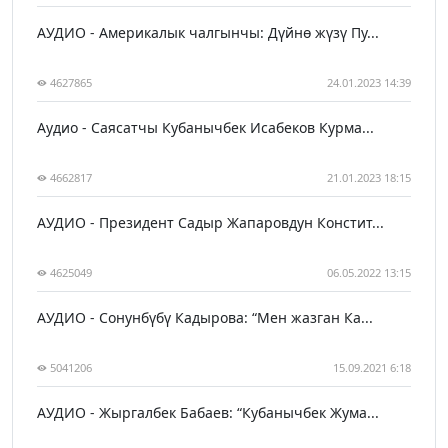
АУДИО - Америкалык чалгынчы: Дүйнө жүзү Пу...
4627865
24.01.2023 14:39
Аудио - Саясатчы Кубанычбек Исабеков Курма...
4662817
21.01.2023 18:15
АУДИО - Президент Садыр Жапаровдун Констит...
4625049
06.05.2022 13:15
АУДИО - Сонунбүбү Кадырова: “Мен жазган Ка...
5041206
15.09.2021 6:18
АУДИО - Жыргалбек Бабаев: “Кубанычбек Жума...