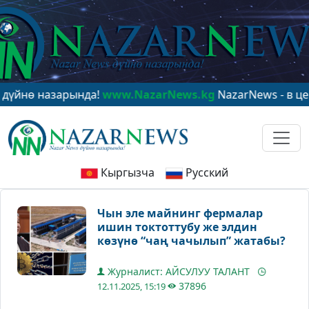
 назарында!
www.NazarNews.kg
NazarNews - в центре 
Кыргызча
Русский
Чын эле майнинг фермалар
ишин токтоттубу же элдин
көзүнө “чаң чачылып” жатабы?
Журналист: АЙСУЛУУ ТАЛАНТ
37896
12.11.2025, 15:19