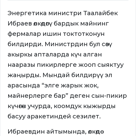
Энергетика министри Таалайбек
Ибраев өлкөдөгү бардык майнинг
фермалар ишин токтотконун
билдирди. Министрдин бул сөзү
акыркы апталарда күч алган
нааразы пикирлерге жооп сыяктуу
жаңырды. Мындай билдирүү эл
арасында “элге жарык жок,
майнерлерге бар” деген сын-пикир
күчөгөн учурда, коомдук кыжырды
басуу аракетиндей сезилет.
Ибраевдин айтымында, өлкөдө