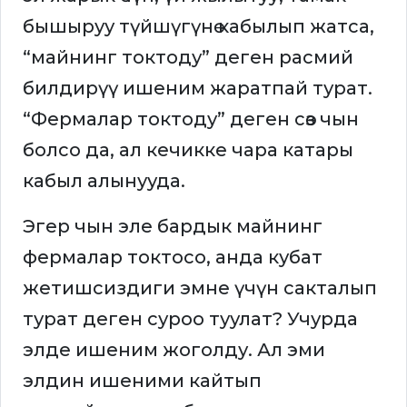
бышыруу түйшүгүнө кабылып жатса,
“майнинг токтоду” деген расмий
билдирүү ишеним жаратпай турат.
“Фермалар токтоду” деген сөз чын
болсо да, ал кечикке чара катары
кабыл алынууда.
Эгер чын эле бардык майнинг
фермалар токтосо, анда кубат
жетишсиздиги эмне үчүн сакталып
турат деген суроо туулат? Учурда
элде ишеним жоголду. Ал эми
элдин ишеними кайтып