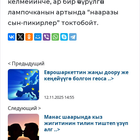
келмейинче, ар бир өчүрүлгөн
лампочканын артында “нааразы
сын-пикирлер” токтобойт.
< Предыдущий
Еврошаркеттин жаңы доору же
кеңейүүгө болгон геоса ..>
12.11.2025 14:55
Следующий >
Манас шаарында кыз
жигитинин тилин тиштеп үзүп
алг ..>