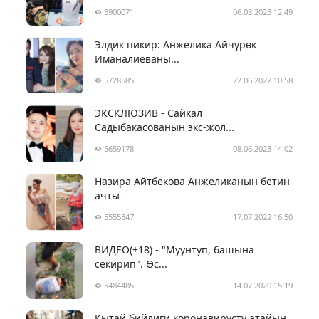
5900071
06.03.2023 12:49
Элдик пикир: Анжелика Айчүрөк
Иманалиеваны...
5728585
22.06.2022 10:58
ЭКСКЛЮЗИВ - Сайкал
Садыбакасованын экс-жол...
5659178
08.06.2023 14:02
Назира Айтбекова Анжеликанын бетин
ачты
5555347
17.07.2022 16:50
ВИДЕО(+18) - "Муунтуп, башына
секирип". Өс...
5484485
14.07.2020 15:19
Кытай бийлиги коронавирусту атайын