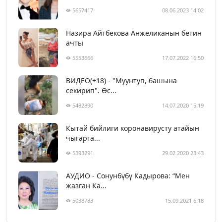
5657417
08.06.2023 14:02
Назира Айтбекова Анжеликанын бетин
ачты
5553666
17.07.2022 16:50
ВИДЕО(+18) - "Муунтуп, башына
секирип". Өс...
5482890
14.07.2020 15:19
Кытай бийлиги коронавирусту атайын
чыгарга...
5393291
29.02.2020 23:43
АУДИО - Сонунбүбү Кадырова: “Мен
жазган Ка...
5038783
15.09.2021 6:18