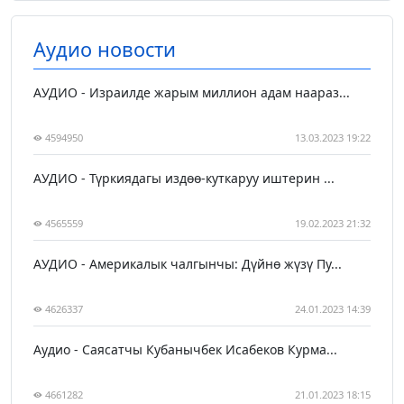
Аудио новости
АУДИО - Израилде жарым миллион адам наараз...
4594950
13.03.2023 19:22
АУДИО - Түркиядагы издөө-куткаруу иштерин ...
4565559
19.02.2023 21:32
АУДИО - Америкалык чалгынчы: Дүйнө жүзү Пу...
4626337
24.01.2023 14:39
Аудио - Саясатчы Кубанычбек Исабеков Курма...
4661282
21.01.2023 18:15