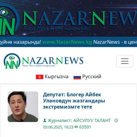
 назарында!
www.NazarNews.kg
NazarNews - в центре 
Кыргызча
Русский
Депутат: Блогер Айбек
Улановдун жазгандары
экстремизмге тете
Журналист: АЙСУЛУУ ТАЛАНТ
63501
03.06.2025, 16:23