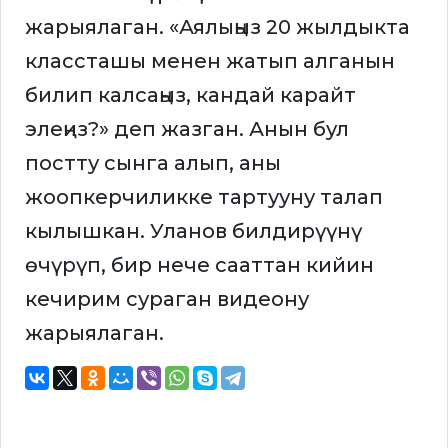
жарыялаган. «Аялыңыз 20 жылдыкта
классташы менен жатып алганын
билип калсаңыз, кандай карайт
элеңиз?» деп жазган. Анын бул
постту сынга алып, аны
жоопкерчиликке тартууну талап
кылышкан. Уланов билдирүүнү
өчүрүп, бир нече сааттан кийин
кечирим сураган видеону
жарыялаган.