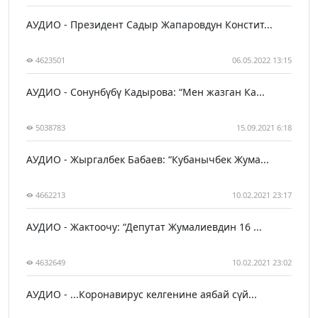
АУДИО - Президент Садыр Жапаровдун Констит...
4623501
06.05.2022 13:15
АУДИО - Сонунбүбү Кадырова: “Мен жазган Ка...
5038783
15.09.2021 6:18
АУДИО - Жыргалбек Бабаев: “Кубанычбек Жума...
4662213
10.02.2021 23:17
АУДИО - Жактоочу: “Депутат Жумалиевдин 16 ...
4632649
10.02.2021 23:02
АУДИО - ...Коронавирус келгенине аябай сүй...