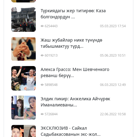
Түркиядагы жер титирөө: Каза
болгондордун ...
6254443
05.03.2023 17:54
Жаш жубайлар нике түнүндө
табышмактуу түрд...
6019213
05.06.2023 10:51
Алекса Грассо: Мен Шевченкого
реванш берүү...
5898548
06.03.2023 12:49
Элдик пикир: Анжелика Айчүрөк
Иманалиеваны...
5726844
22.06.2022 10:58
ЭКСКЛЮЗИВ - Сайкал
Садыбакасованын экс-жол...