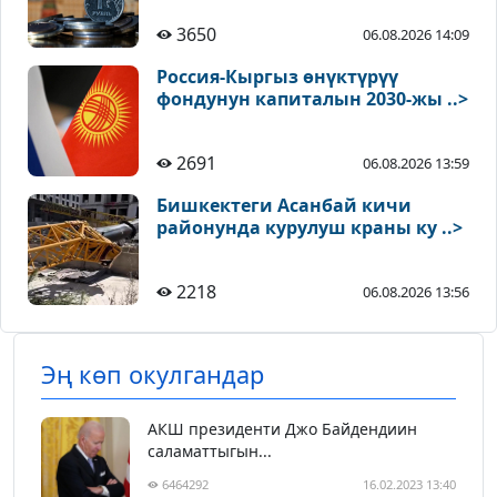
3650
06.08.2026 14:09
Россия-Кыргыз өнүктүрүү
фондунун капиталын 2030-жы ..>
2691
06.08.2026 13:59
Бишкектеги Асанбай кичи
районунда курулуш краны ку ..>
2218
06.08.2026 13:56
Эң көп окулгандар
АКШ президенти Джо Байдендиин
саламаттыгын...
6464292
16.02.2023 13:40