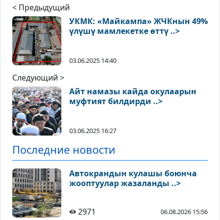
< Предыдущий
УКМК: «Майкампа» ЖЧКнын 49%
үлүшү мамлекетке өттү ..>
03.06.2025 14:40
Следующий >
Айт намазы кайда окулаарын
муфтият билдирди ..>
03.06.2025 16:27
Последние новости
Автокрандын кулашы боюнча
жооптуулар жазаланды ..>
2971
06.08.2026 15:56