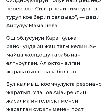
билдирүүлөрүн толук изилдешиңер
керек эле. Cилер кечирим суратып
туруп коё берип салдыңар”, — деди
Айсулуу Мамашева.
Ош облусунун Кара-Кулжа
районунда 38 жаштагы келин 26-
майда жолдошу тарабынан
өлтүрүлгөн. Ал октон алган
жаракатынан каза болгон.
Бул кылмыш коомчулукта резонанс
жаратып, Уланов Айзиректин
жасалма интеллект менен
жасалган сүрөтү менен пост