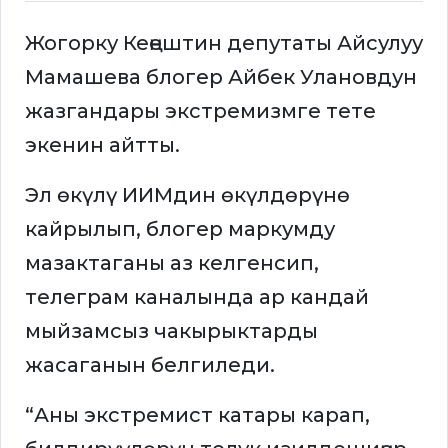
Жогорку Кеңештин депутаты Айсулуу
Мамашева блогер Айбек Улановдун
жазгандары экстремизмге тете
экенин айтты.
Эл өкүлү ИИМдин өкүлдөрүнө
кайрылып, блогер маркумду
мазактаганы аз келгенсип,
телеграм каналында ар кандай
мыйзамсыз чакырыктарды
жасаганын белгиледи.
“Аны экстремист катары карап,