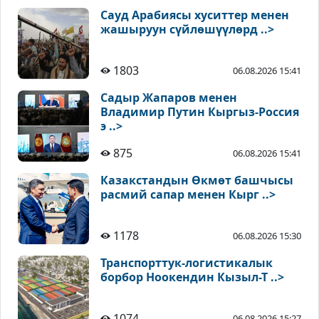
Сауд Арабиясы хуситтер менен
жашыруун сүйлөшүүлөрд ..>
1803
06.08.2026 15:41
Садыр Жапаров менен
Владимир Путин Кыргыз-Россия
э ..>
875
06.08.2026 15:41
Казакстандын Өкмөт башчысы
расмий сапар менен Кырг ..>
1178
06.08.2026 15:30
Транспорттук-логистикалык
борбор Ноокендин Кызыл-Т ..>
1074
06.08.2026 15:27