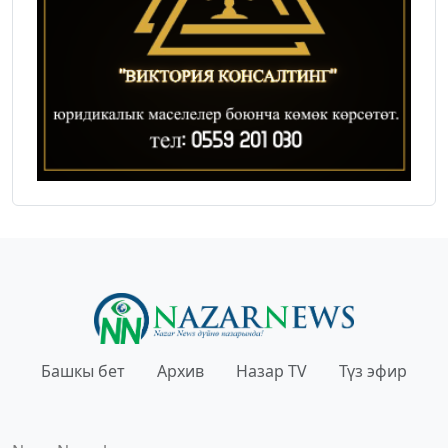
Башкы бет
Архив
Назар TV
Түз эфир