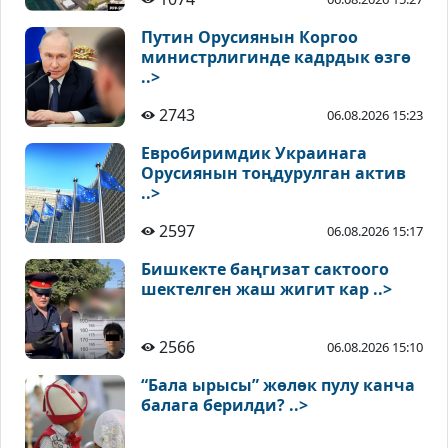
Путин Орусиянын Коргоо
министрлигинде кадрдык өзгө
..>
2743
06.08.2026 15:23
Евробиримдик Украинага
Орусиянын тоңдурулган актив
..>
2597
06.08.2026 15:17
Бишкекте баңгизат сактоого
шектелген жаш жигит кар ..>
2566
06.08.2026 15:10
“Бала ырысы” жөлөк пулу канча
балага берилди? ..>