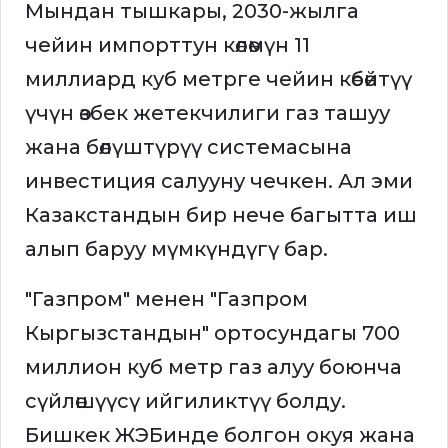
Мындан тышкары, 2030-жылга
чейин импорттун көлөмүн 11
миллиард куб метрге чейин көбөйтүү
үчүн өзбек жетекчилиги газ ташуу
жана бөлүштүрүү системасына
инвестиция салууну чечкен. Ал эми
Казакстандын бир нече багытта иш
алып баруу мүмкүндүгү бар.
"Газпром" менен "Газпром
Кыргызстандын" ортосундагы 700
миллион куб метр газ алуу боюнча
сүйлөшүүcү ийгиликтүү болду.
Бишкек ЖЭБинде болгон окуя жана