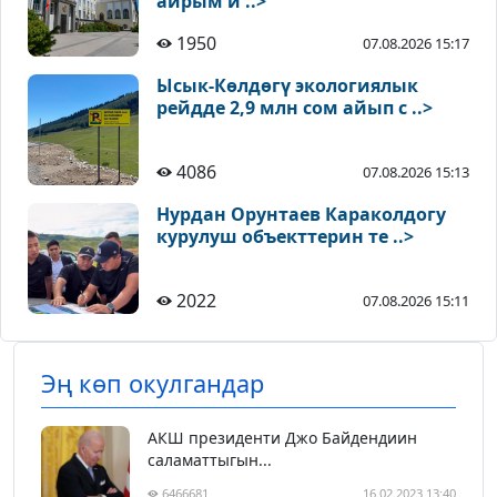
айрым и ..>
1950
07.08.2026 15:17
Ысык-Көлдөгү экологиялык
рейдде 2,9 млн сом айып с ..>
4086
07.08.2026 15:13
Нурдан Орунтаев Караколдогу
курулуш объекттерин те ..>
2022
07.08.2026 15:11
Эң көп окулгандар
АКШ президенти Джо Байдендиин
саламаттыгын...
6466681
16.02.2023 13:40