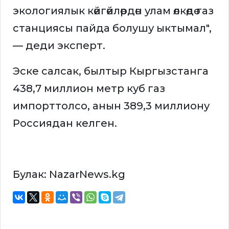
экологиялык көйгөйлөрдөн улам өлкөдө газ
станциясы пайда болушу ыктымал",
— деди эксперт.
Эске салсак, былтыр Кыргызстанга
438,7 миллион метр куб газ
импорттолсо, анын 389,3 миллиону
Россиядан келген.
Булак: NazarNews.kg