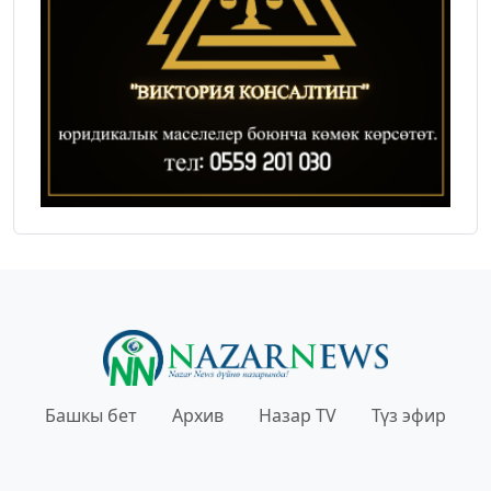
Башкы бет
Архив
Назар TV
Түз эфир