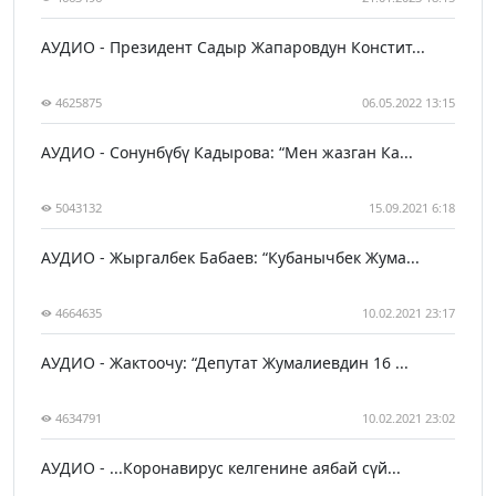
АУДИО - Президент Садыр Жапаровдун Констит...
4625875
06.05.2022 13:15
АУДИО - Сонунбүбү Кадырова: “Мен жазган Ка...
5043132
15.09.2021 6:18
АУДИО - Жыргалбек Бабаев: “Кубанычбек Жума...
4664635
10.02.2021 23:17
АУДИО - Жактоочу: “Депутат Жумалиевдин 16 ...
4634791
10.02.2021 23:02
АУДИО - ...Коронавирус келгенине аябай сүй...