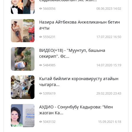
5660056
08.06.2023 14:02
Назира Айтбекова Анжеликанын бетин
ачты
5556231
17.07.2022 16:50
ВИДЕО(+18) - "Муунтуп, башына
секирип". Өс...
5484985
14.07.2020 15:19
Кытай бийлиги коронавирусту атайын
чыгарга...
5395619
29.02.2020 23:43
АУДИО - Сонунбүбү Кадырова: “Мен
жазган Ка...
5043132
15.09.2021 6:18