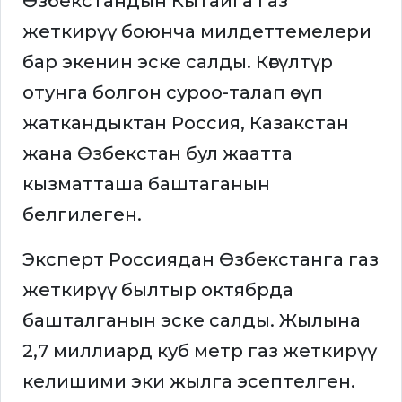
Өзбекстандын Кытайга газ
жеткирүү боюнча милдеттемелери
бар экенин эске салды. Көгүлтүр
отунга болгон суроо-талап өсүп
жаткандыктан Россия, Казакстан
жана Өзбекстан бул жаатта
кызматташа баштаганын
белгилеген.
Эксперт Россиядан Өзбекстанга газ
жеткирүү былтыр октябрда
башталганын эске салды. Жылына
2,7 миллиард куб метр газ жеткирүү
келишими эки жылга эсептелген.