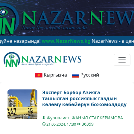
азарында!
www.NazarNews.kg
NazarNews - в центре ми
Кыргызча
Русский
Эксперт Борбор Азияга
ташылган россиялык газдын
көлөмү көбөйөрүн божомолдоду
Журналист: ЖАҢЫЛ СТАЛКЕРИМОВА
36359
21.05.2024, 17:30