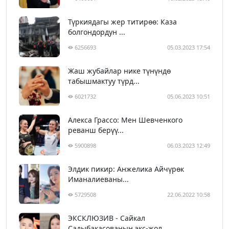
Түркиядагы жер титирөө: Каза
болгондордун ...
6256693
05.03.2023 17:54
Жаш жубайлар нике түнүндө
табышмактуу түрд...
6021732
05.06.2023 10:51
Алекса Грассо: Мен Шевченкого
реванш берүү...
5900898
06.03.2023 12:49
Элдик пикир: Анжелика Айчүрөк
Иманалиеваны...
5729508
22.06.2022 10:58
ЭКСКЛЮЗИВ - Сайкал
Садыбакасованын экс-жол...