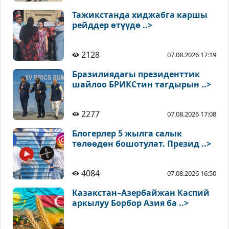
Тажикстанда хиджабга каршы
рейддер өтүүдө ..>
2128
07.08.2026 17:19
Бразилиядагы президенттик
шайлоо БРИКСтин тагдырын ..>
2277
07.08.2026 17:08
Блогерлер 5 жылга салык
төлөөдөн бошотулат. Презид ..>
4084
07.08.2026 16:50
Казакстан–Азербайжан Каспий
аркылуу Борбор Азия ба ..>