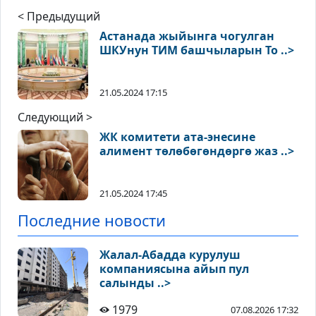
< Предыдущий
Астанада жыйынга чогулган
ШКУнун ТИМ башчыларын То ..>
21.05.2024 17:15
Следующий >
ЖК комитети ата-энесине
алимент төлөбөгөндөргө жаз ..>
21.05.2024 17:45
Последние новости
Жалал-Абадда курулуш
компаниясына айып пул
салынды ..>
1979
07.08.2026 17:32