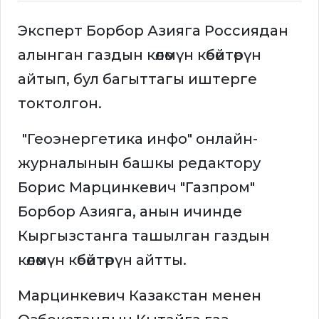
Эксперт Борбор Азияга Россиядан
алынган газдын көлөмүн көбөйтөрүн
айтып, бул багыттагы иштерге
токтолгон.
"Геоэнергетика инфо" онлайн-
журналынын башкы редактору
Борис Марцинкевич "Газпром"
Борбор Азияга, анын ичинде
Кыргызстанга ташылган газдын
көлөмүн көбөйтөрүн айтты.
Марцинкевич Казакстан менен