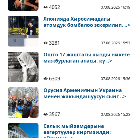
4052
07.08.2026 16:19
Японияда Хиросимадагы
атомдук бомбалоо эскерилип, ..>
3281
07.08.2026 15:57
Ошто 17 жаштагы кызды никеге
мажбурлаган апасы, кү ..>
6309
07.08.2026 15:36
Орусия Армениянын Украина
менен жакындашуусун сынг ..>
3567
07.08.2026 15:23
Салык мыйзамдарына
өзгөртүүлөр киргизилди: