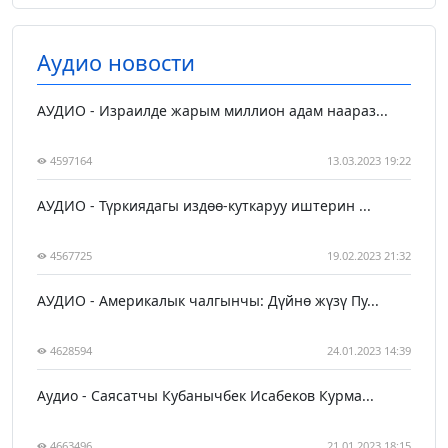
Аудио новости
АУДИО - Израилде жарым миллион адам наараз...
4597164
13.03.2023 19:22
АУДИО - Түркиядагы издөө-куткаруу иштерин ...
4567725
19.02.2023 21:32
АУДИО - Америкалык чалгынчы: Дүйнө жүзү Пу...
4628594
24.01.2023 14:39
Аудио - Саясатчы Кубанычбек Исабеков Курма...
4663496
21.01.2023 18:15