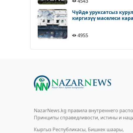
4543
Чүйдө уруксатсыз куру
киргизүү маселеси кар
4955
NazarNews.kg правила внутреннего распо
Принципы справедливости, истины и наци
Кыргыз Республикасы, Бишкек шаары,