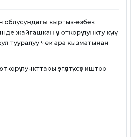
кен облусундагы кыргыз-өзбек
е жайгашкан үч өткөрүү пункту күнү-
. Бул тууралуу Чек ара кызматынан
көрүү пункттары үзгүлтүксүз иштөө