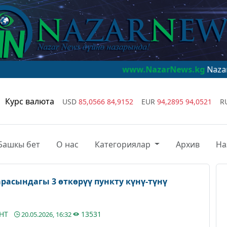
www.NazarNews.kg
NazarNews - дүйн
Курс валюта
USD
85,0566
84,9152
EUR
94,2895
94,0521
R
Башкы бет
О нас
Категориялар
Архив
На
расындагы 3 өткөрүү пункту күнү-түнү
АНТ
13531
20.05.2026, 16:32