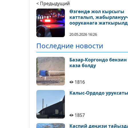
< Предыдущий
Өзгөндө жол кырсыгы
катталып, жабырлануу
ооруканага жаткырыл
20.05.2026 16:26
Последние новости
Базар-Коргондо бензин
каза болду
1816
Калыс-Ордодо уруксаты
1857
Каспий деңизи тайызда