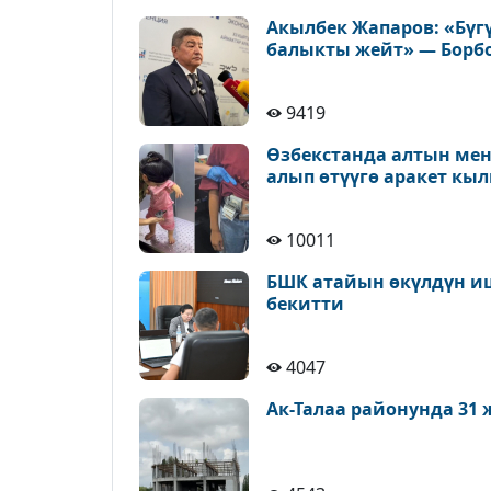
Акылбек Жапаров: «Бүг
балыкты жейт» — Борб
9419
Өзбекстанда алтын ме
алып өтүүгө аракет к
10011
БШК атайын өкүлдүн иш
бекитти
4047
Ак-Талаа районунда 31