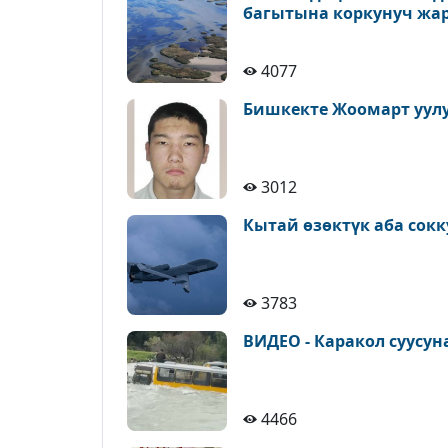
багытына коркунуч жа
4077
Бишкекте Жоомарт уулу
3012
Кытай өзөктүк аба сок
3783
ВИДЕО - Каракол суусу
4466