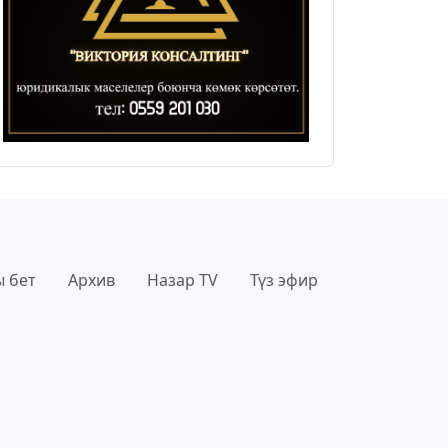
 бет
Архив
Назар TV
Түз эфир