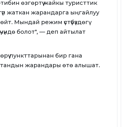
тибин өзгөртүү жайкы туристтик
түп жаткан жарандарга ыңгайлуу
өйт. Мындай режим үстүбүздөгү
чүндө болот", — деп айтылат
өрүү пункттарынан бир гана
тандын жарандары өтө алышат.