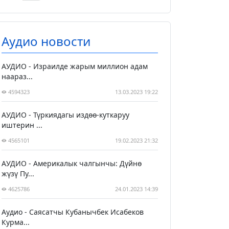
Аудио новости
АУДИО - Израилде жарым миллион адам
наараз...
4594323
13.03.2023 19:22
АУДИО - Түркиядагы издөө-куткаруу
иштерин ...
4565101
19.02.2023 21:32
АУДИО - Америкалык чалгынчы: Дүйнө
жүзү Пу...
4625786
24.01.2023 14:39
Аудио - Саясатчы Кубанычбек Исабеков
Курма...