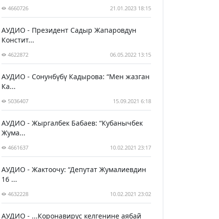
4660726
21.01.2023 18:15
АУДИО - Президент Садыр Жапаровдун
Констит...
4622872
06.05.2022 13:15
АУДИО - Сонунбүбү Кадырова: “Мен жазган
Ка...
5036407
15.09.2021 6:18
АУДИО - Жыргалбек Бабаев: “Кубанычбек
Жума...
4661637
10.02.2021 23:17
АУДИО - Жактоочу: “Депутат Жумалиевдин
16 ...
4632228
10.02.2021 23:02
АУДИО - ...Коронавирус келгенине аябай