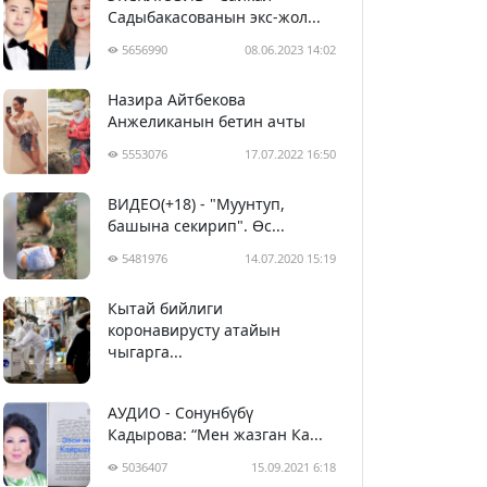
Садыбакасованын экс-жол...
5656990
08.06.2023 14:02
Назира Айтбекова
Анжеликанын бетин ачты
5553076
17.07.2022 16:50
ВИДЕО(+18) - "Муунтуп,
башына секирип". Өс...
5481976
14.07.2020 15:19
Кытай бийлиги
5392744
29.02.2020 23:43
коронавирусту атайын
чыгарга...
АУДИО - Сонунбүбү
Кадырова: “Мен жазган Ка...
5036407
15.09.2021 6:18