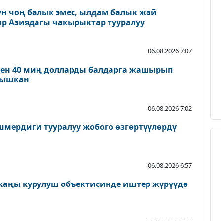
үн чоң балык эмес, ылдам балык жай
ор Азиядагы чакырыктар тууралуу
06.08.2026 7:07
нен 40 миң долларды балдарга жашырып
ылышкан
06.08.2026 7:02
мердиги тууралуу жобого өзгөртүүлөрдү
06.08.2026 6:57
 жаңы курулуш объектисинде иштер жүрүүдө