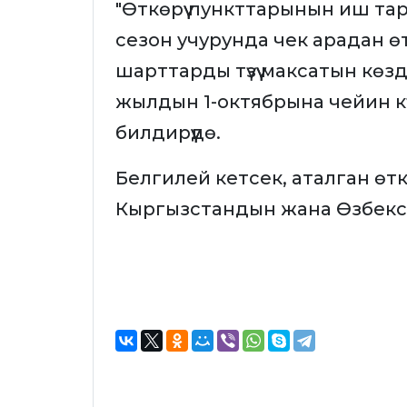
"Өткөрүү пункттарынын иш тар
сезон учурунда чек арадан ө
шарттарды түзүү максатын көзд
жылдын 1-октябрына чейин кү
билдирүүдө.
Белгилей кетсек, аталган өтк
Кыргызстандын жана Өзбекс