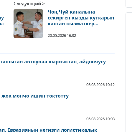
Следующий >
Чоң Чүй каналына
чу
секирген кызды куткарып
ды
калган кызматкер
сыйланды
20.05.2026 16:32
 ташыган автоунаа кырсыктап, айдоочусу
06.08.2026 10:12
 жок мончо ишин токтотту
06.08.2026 10:03
п, Евразиянын негизги логистикалык