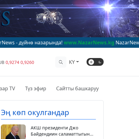
ө назарында!
www.NazarNews.kg
NazarNews - в центре
KY
UB
0,9274
0,9260
зар TV
Түз эфир
Сайтты башкаруу
Эң көп окулгандар
АКШ президенти Джо
Байдендиин саламаттыгын...