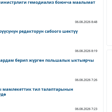
министрлиги гемодиализ боюнча маалымат
06.08.2026 8:48
рүүсүнүн редакторун сабоого шектүү
06.08.2026 8:19
жардам берип жүргөн польшалык ыктыярчы
06.08.2026 7:26
 мамлекеттик тил талаптарынын
үдө
06.08.2026 7:23