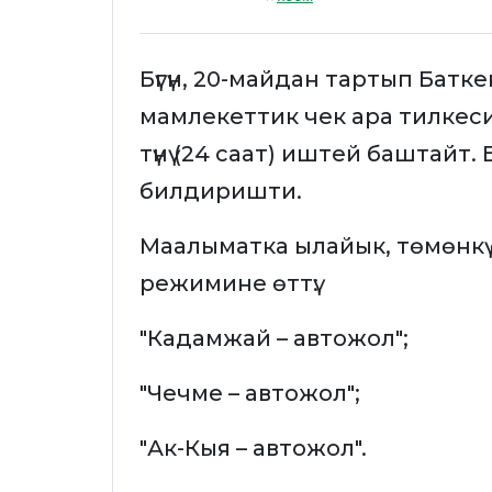
Бүгүн, 20-майдан тартып Бат
мамлекеттик чек ара тилкесинд
түнү (24 саат) иштей баштайт
билдиришти.
Маалыматка ылайык, төмөнкү өт
режимине өттү:
"Кадамжай – автожол";
"Чечме – автожол";
"Ак-Кыя – автожол".