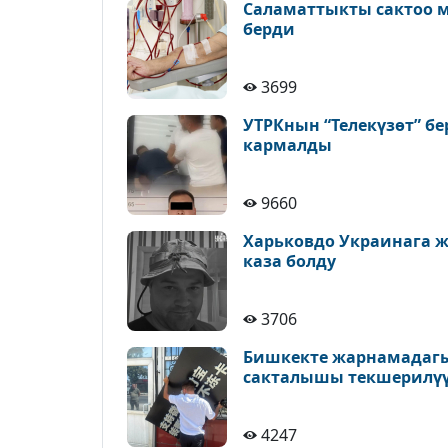
Саламаттыкты сактоо 
берди
3699
УТРКнын “Телекүзөт” бе
кармалды
9660
Харьковдо Украинага 
каза болду
3706
Бишкекте жарнамадагы
сакталышы текшерилү
4247