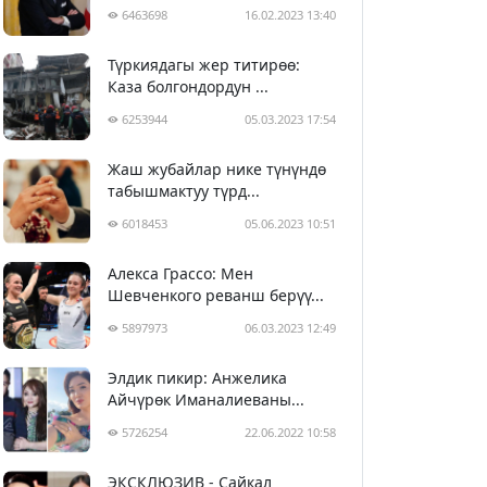
6463698
16.02.2023 13:40
Түркиядагы жер титирөө:
Каза болгондордун ...
6253944
05.03.2023 17:54
Жаш жубайлар нике түнүндө
табышмактуу түрд...
6018453
05.06.2023 10:51
Алекса Грассо: Мен
Шевченкого реванш берүү...
5897973
06.03.2023 12:49
Элдик пикир: Анжелика
Айчүрөк Иманалиеваны...
5726254
22.06.2022 10:58
ЭКСКЛЮЗИВ - Сайкал