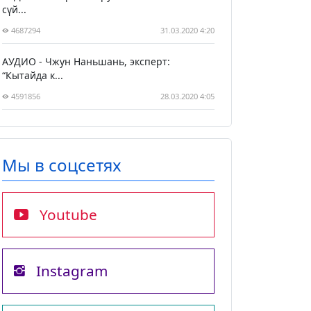
сүй...
4687294
31.03.2020 4:20
АУДИО - Чжун Наньшань, эксперт:
“Кытайда к...
4591856
28.03.2020 4:05
Мы в соцсетях
Youtube
Instagram