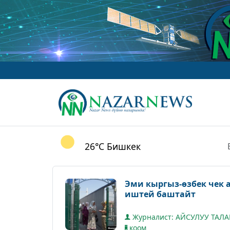
26°C
Бишкек
Эми кыргыз-өзбек чек а
иштей баштайт
Журналист: АЙСУЛУУ ТАЛ
коом