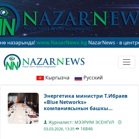
ында!
www.NazarNews.kg
NazarNews - в центре мирово
Кыргызча
Русский
Энергетика министри Т.Ибраев
«Blue Networks»
компаниясынын башкы
директору Но Cун Ён менен
жолукту
Журналист: МЭЭРИМ ЭСЕНГУЛ
16846
03.03.2026, 13:35