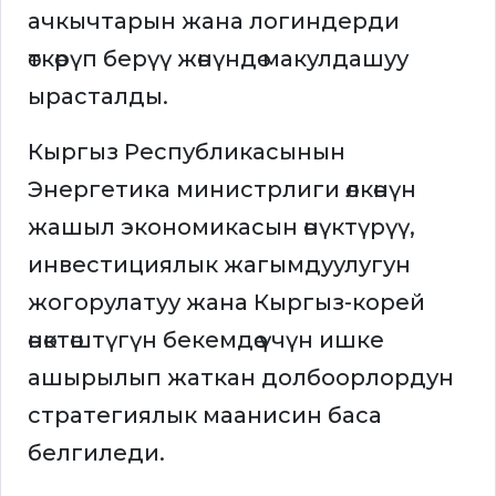
ачкычтарын жана логиндерди
өткөрүп берүү жөнүндө макулдашуу
ырасталды.
Кыргыз Республикасынын
Энергетика министрлиги өлкөнүн
жашыл экономикасын өнүктүрүү,
инвестициялык жагымдуулугун
жогорулатуу жана Кыргыз-корей
өнөктөштүгүн бекемдөө үчүн ишке
ашырылып жаткан долбоорлордун
стратегиялык маанисин баса
белгиледи.