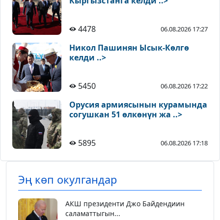
Кыргызстанга келди ..>
4478
06.08.2026 17:27
Никол Пашинян Ысык-Көлгө
келди ..>
5450
06.08.2026 17:22
Орусия армиясынын курамында
согушкан 51 өлкөнүн жа ..>
5895
06.08.2026 17:18
Эң көп окулгандар
АКШ президенти Джо Байдендиин
саламаттыгын...