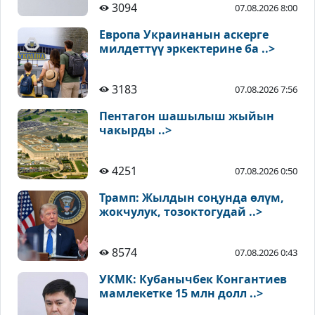
3094
07.08.2026 8:00
Европа Украинанын аскерге
милдеттүү эркектерине ба ..>
3183
07.08.2026 7:56
Пентагон шашылыш жыйын
чакырды ..>
4251
07.08.2026 0:50
Трамп: Жылдын соңунда өлүм,
жокчулук, тозоктогудай ..>
8574
07.08.2026 0:43
УКМК: Кубанычбек Конгантиев
мамлекетке 15 млн долл ..>