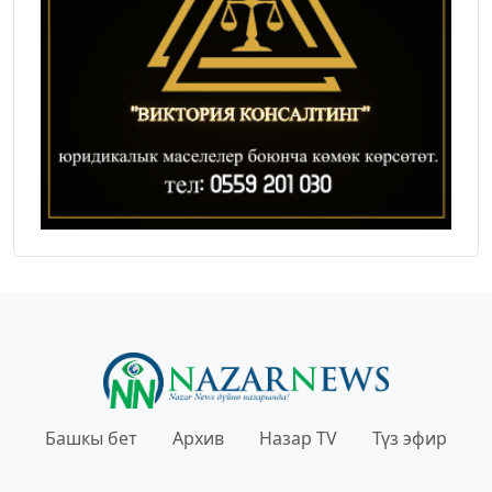
Башкы бет
Архив
Назар TV
Түз эфир