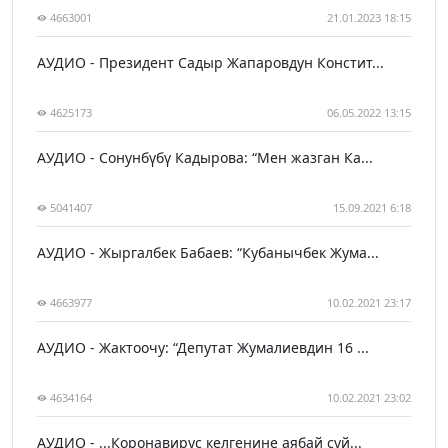
4663001
21.01.2023 18:15
АУДИО - Президент Садыр Жапаровдун Констит...
4625173
06.05.2022 13:15
АУДИО - Сонунбүбү Кадырова: “Мен жазган Ка...
5041407
15.09.2021 6:18
АУДИО - Жыргалбек Бабаев: “Кубанычбек Жума...
4663977
10.02.2021 23:17
АУДИО - Жактоочу: “Депутат Жумалиевдин 16 ...
4634164
10.02.2021 23:02
АУДИО - ...Коронавирус келгенине аябай сүй...