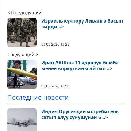
< Предыдущий
Израиль күчтөрү Ливанга басып
кирди ..>
03.03.2026 13:28
Следующий >
Иран АКШны 11 ядролук бомба
менен коркутканы айтыл ..>
03.03.2026 13:50
Последние новости
Индия Орусиядан истребитель
сатып алуу сунушунан б ..>