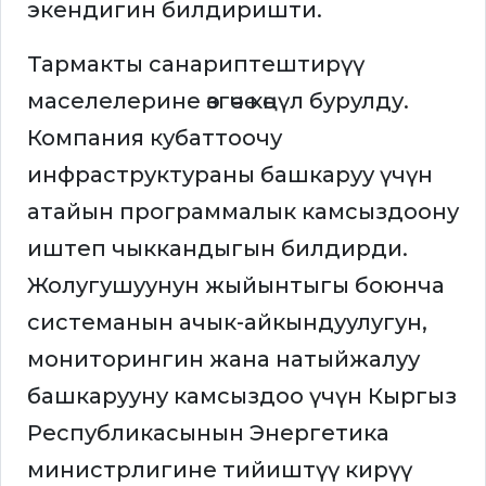
экендигин билдиришти.
Тармакты санариптештирүү
маселелерине өзгөчө көңүл бурулду.
Компания кубаттоочу
инфраструктураны башкаруу үчүн
атайын программалык камсыздоону
иштеп чыккандыгын билдирди.
Жолугушуунун жыйынтыгы боюнча
системанын ачык-айкындуулугун,
мониторингин жана натыйжалуу
башкарууну камсыздоо үчүн Кыргыз
Республикасынын Энергетика
министрлигине тийиштүү кирүү