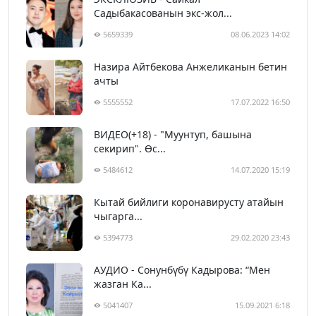
Садыбакасованын экс-жол...
5659339
08.06.2023 14:02
Назира Айтбекова Анжеликанын бетин
ачты
5555552
17.07.2022 16:50
ВИДЕО(+18) - "Муунтуп, башына
секирип". Өс...
5484612
14.07.2020 15:19
Кытай бийлиги коронавирусту атайын
чыгарга...
5394773
29.02.2020 23:43
АУДИО - Сонунбүбү Кадырова: “Мен
жазган Ка...
5041407
15.09.2021 6:18