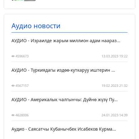
Аудио новости
АУДИО - Израилде жарым миллион адам наараз...
4596673
13.03.2023 19:22
АУДИО - Түркиядагы издөө-куткаруу иштерин ...
4567157
19.02.2023 21:32
АУДИО - Америкалык чалгынчы: Дүйнө жүзү Пу...
4628006
24.01.2023 14:39
Аудио - Саясатчы Кубанычбек Исабеков Курма...