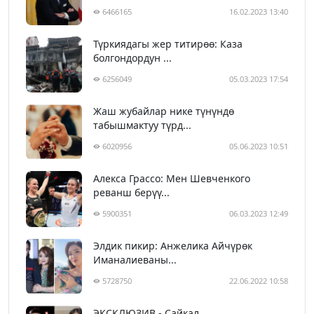
6466165
16.02.2023 13:40
Түркиядагы жер титирөө: Каза
болгондордун ...
6256049
05.03.2023 17:54
Жаш жубайлар нике түнүндө
табышмактуу түрд...
6020956
05.06.2023 10:51
Алекса Грассо: Мен Шевченкого
реванш берүү...
5900351
06.03.2023 12:49
Элдик пикир: Анжелика Айчүрөк
Иманалиеваны...
5728750
22.06.2022 10:58
ЭКСКЛЮЗИВ - Сайкал