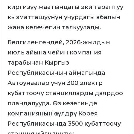
киргизүү жаатындагы эки тараптуу
кызматташуунун учурдагы абалын
жана келечегин талкуулады.
Белгиленгендей, 2026-жылдын
июль айына чейин компания
тарабынан Кыргыз
Республикасынын аймагында
Автоунаалар үчүн 300 электр
кубаттоочу станцияларды даярдоо
пландалууда. Өз кезегинде
компаниянын өкүлдөрү Корея
Республикасында 3500 кубаттоочу
станция ийгиликтүү