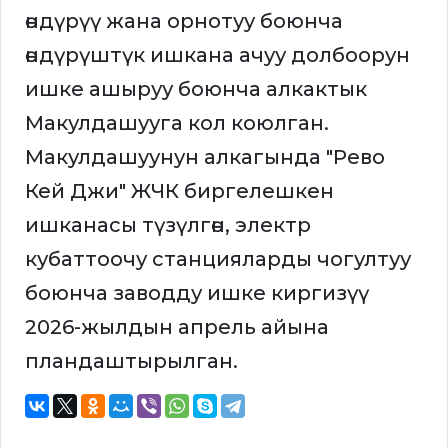
өндүрүү жана орнотуу боюнча
өндүрүштүк ишкана ачуу долбоорун
ишке ашыруу боюнча алкактык
Макулдашууга кол коюлган.
Макулдашуунун алкагында "Рево
Кей Джи" ЖЧК биргелешкен
ишканасы түзүлгөн, электр
кубаттоочу станцияларды чогултуу
боюнча заводду ишке киргизүү
2026-жылдын апрель айына
пландаштырылган.