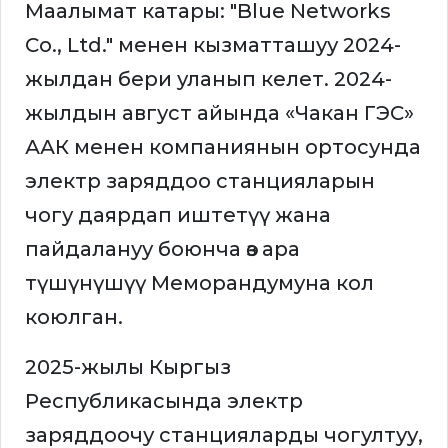
Маалымат катары: "Blue Networks
Co., Ltd." менен кызматташуу 2024-
жылдан бери уланып келет. 2024-
жылдын август айында «Чакан ГЭС»
ААК менен компаниянын ортосунда
электр заряддоо станцияларын
чогу даярдап иштетүү жана
пайдалануу боюнча өз ара
түшүнүшүү Меморандумуна кол
коюлган.
2025-жылы Кыргыз
Республикасында электр
заряддоочу станцияларды чогултуу,