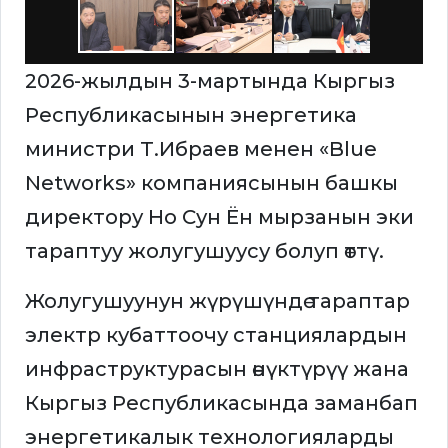
2026-жылдын 3-мартында Кыргыз
Республикасынын энергетика
министри Т.Ибраев менен «Blue
Networks» компаниясынын башкы
директору Но Cун Ён мырзанын эки
тараптуу жолугушуусу болуп өттү.
Жолугушуунун жүрүшүндө тараптар
электр кубаттоочу станциялардын
инфраструктурасын өнүктүрүү жана
Кыргыз Республикасында заманбап
энергетикалык технологияларды