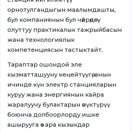
орнотулгандыгын маалымдашты,
бул компаниянын бул чөйрөдөгү
олуттуу практикалык тажрыйбасын
жана технологиялык
компетенциясын тастыктайт.
Тараптар ошондой эле
кызматташууну кеңейтүүгө, анын
ичинде күн электр станцияларын
куруу жана энергиянын кайра
жаралуучу булактарын өнүктүрүү
боюнча долбоорлорду ишке
ашырууга өз ара кызыкдар